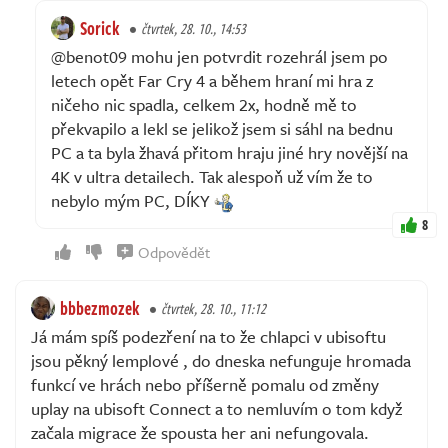
Sorick
čtvrtek, 28. 10., 14:53
@benot09 mohu jen potvrdit rozehrál jsem po
letech opět Far Cry 4 a během hraní mi hra z
ničeho nic spadla, celkem 2x, hodně mě to
překvapilo a lekl se jelikož jsem si sáhl na bednu
PC a ta byla žhavá přitom hraju jiné hry novější na
4K v ultra detailech. Tak alespoň už vím že to
nebylo mým PC, DÍKY
8
Odpovědět
bbbezmozek
čtvrtek, 28. 10., 11:12
Já mám spíš podezření na to že chlapci v ubisoftu
jsou pěkný lemplové , do dneska nefunguje hromada
funkcí ve hrách nebo příšerně pomalu od změny
uplay na ubisoft Connect a to nemluvím o tom když
začala migrace že spousta her ani nefungovala.