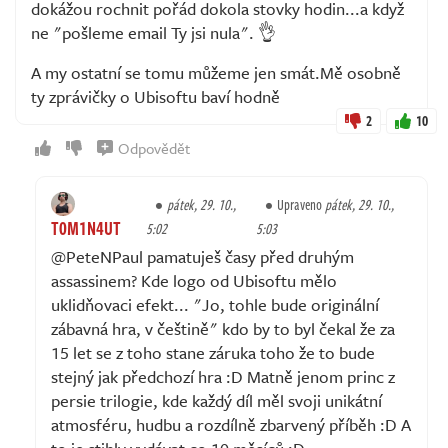
dokážou rochnit pořád dokola stovky hodin...a když
ne "pošleme email Ty jsi nula". 👌
A my ostatní se tomu můžeme jen smát.Mě osobně
ty zprávičky o Ubisoftu baví hodně
2
10
Odpovědět
pátek, 29. 10.,
Upraveno
pátek, 29. 10.,
T0M1N4UT
5:02
5:03
@PeteNPaul pamatuješ časy před druhým
assassinem? Kde logo od Ubisoftu mělo
uklidňovaci efekt... "Jo, tohle bude originální
zábavná hra, v češtině" kdo by to byl čekal že za
15 let se z toho stane záruka toho že to bude
stejný jak předchozí hra :D Matně jenom princ z
persie trilogie, kde každý díl měl svoji unikátní
atmosféru, hudbu a rozdílně zbarvený příběh :D A