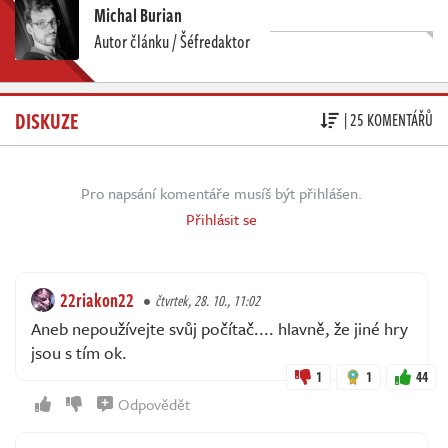
Michal Burian
Autor článku / Šéfredaktor
DISKUZE
| 25 KOMENTÁŘŮ
Pro napsání komentáře musíš být přihlášen.
Přihlásit se
22riakon22
čtvrtek, 28. 10., 11:02
Aneb nepoužívejte svůj počítač.... hlavně, že jiné hry
jsou s tím ok.
1
1
44
Odpovědět