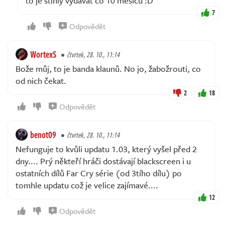
to je stihly vydávat co 10 měsíců :D
7
Odpovědět
WortexS
čtvrtek, 28. 10., 11:14
Bože můj, to je banda klaunů. No jo, žabožrouti, co
od nich čekat.
2
18
Odpovědět
benot09
čtvrtek, 28. 10., 11:14
Nefunguje to kvůli updatu 1.03, který vyšel před 2
dny.... Prý někteří hráči dostávají blackscreen i u
ostatních dílů Far Cry série (od 3tího dílu) po
tomhle updatu což je velice zajímavé....
12
Odpovědět