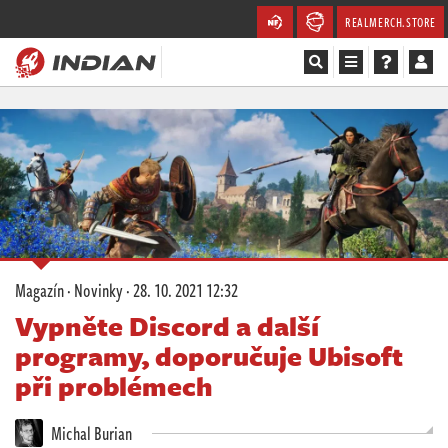
REALMERCH.STORE
Magazín
Recenze
Videa
Soutěže
Magazín
·
Novinky
·
28. 10. 2021 12:32
Databáze
Vypněte Discord a další
programy, doporučuje Ubisoft
Komunita
při problémech
Redakce
Michal Burian