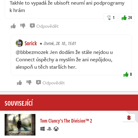
Takhle to vypadá že ubisoft neumí ani podprogramy
k hrám
1
24
Odpovědět
Sorick
čtvrtek, 28. 10., 15:01
@bbbezmozek Jen dodám že stále nejdou u
Connect úspěchy a myslím že ani nepůjdou,
alespoň u těch starších her.
8
Odpovědět
SOUVISEJÍCÍ
8
Tom Clancy’s The Division™ 2