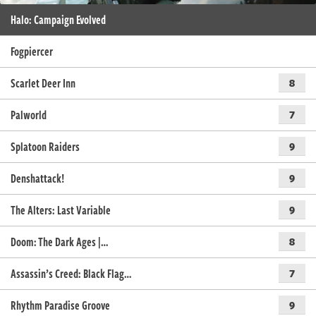
Halo: Campaign Evolved
Fogpiercer
Scarlet Deer Inn
8
Palworld
7
Splatoon Raiders
9
Denshattack!
9
The Alters: Last Variable
9
Doom: The Dark Ages |…
8
Assassin’s Creed: Black Flag…
7
Rhythm Paradise Groove
9