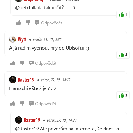
@petrfallada tak určitě... :D
1
Odpovědět
Wytt
neděle, 31. 10., 3:30
A já radím vypnout hry od Ubisoftu :)
4
Odpovědět
Raster19
pátek, 29. 10., 14:18
Hamachi ešte žije ? :D
3
Odpovědět
Raster19
pátek, 29. 10., 14:20
@Raster19 Ale pozerám na internete, že dnes to