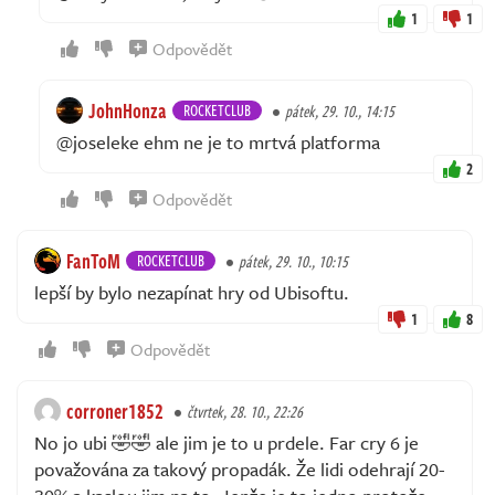
1
1
Odpovědět
JohnHonza
ROCKETCLUB
pátek, 29. 10., 14:15
@joseleke ehm ne je to mrtvá platforma
2
Odpovědět
FanToM
ROCKETCLUB
pátek, 29. 10., 10:15
lepší by bylo nezapínat hry od Ubisoftu.
1
8
Odpovědět
corroner1852
čtvrtek, 28. 10., 22:26
No jo ubi 🤣🤣 ale jim je to u prdele. Far cry 6 je
považována za takový propadák. Že lidi odehrají 20-