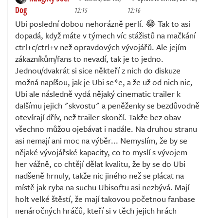
Dog
12:15
12:16
Ubi poslední dobou nehorázně perlí. 😂 Tak to asi
dopadá, když máte v týmech víc stážistů na mačkání
ctrl+c/ctrl+v než opravdových vývojářů. Ale jejím
zákazníkům/fans to nevadí, tak je to jedno.
Jednou/dvakrát si sice někteří z nich do diskuze
možná napíšou, jak je Ubi se*e, a že už od nich nic,
Ubi ale následně vydá nějaký cinematic trailer k
dalšímu jejich "skvostu" a peněženky se bezdůvodně
otevírají dřív, než trailer skončí. Takže bez obav
všechno můžou ojebávat i nadále. Na druhou stranu
asi nemají ani moc na výběr... Nemyslím, že by se
nějaké vývojářské kapacity, co to myslí s vývojem
her vážně, co chtějí dělat kvalitu, že by se do Ubi
nadšeně hrnuly, takže nic jiného než se plácat na
místě jak ryba na suchu Ubisoftu asi nezbývá. Mají
holt velké štěstí, že mají takovou početnou fanbase
nenáročných hráčů, kteří si v těch jejich hrách