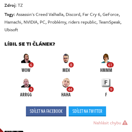
Zdroj:
TZ
Tagy:
Assassin's Creed Valhalla
,
Discord
,
Far Cry 6
,
GeForce
,
Hamachi
,
NVIDIA
,
PC
,
Problémy
,
riders republic
,
TeamSpeak
,
Ubisoft
LÍBIL SE TI ČLÁNEK?
6
8
61
WOW
MEH
HMMM
4
44
9
ARRGG
HAHA
F
SDÍLET NA FACEBOOK
SDÍLET NA TWITTER
Nahlásit chybu