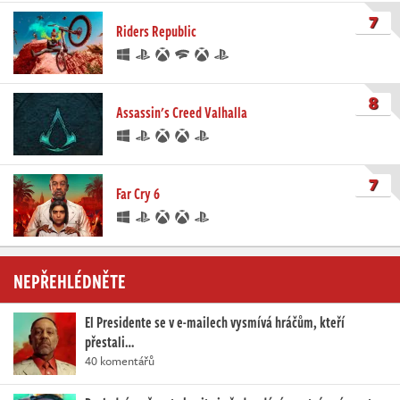
7
Riders Republic
8
Assassin's Creed Valhalla
7
Far Cry 6
NEPŘEHLÉDNĚTE
El Presidente se v e-mailech vysmívá hráčům, kteří
přestali…
40 komentářů