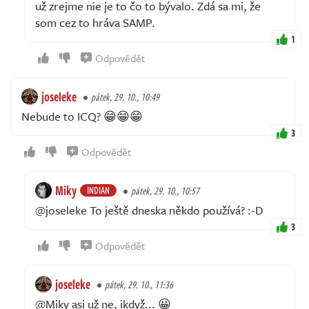
už zrejme nie je to čo to bývalo. Zdá sa mi, že
som cez to hráva SAMP.
1
Odpovědět
joseleke
pátek, 29. 10., 10:49
Nebude to ICQ? 😁😁😁
3
Odpovědět
Miky
INDIAN
pátek, 29. 10., 10:57
@joseleke To ještě dneska někdo používá? :-D
3
Odpovědět
joseleke
pátek, 29. 10., 11:36
@Miky asi už ne, ikdyž... 😀