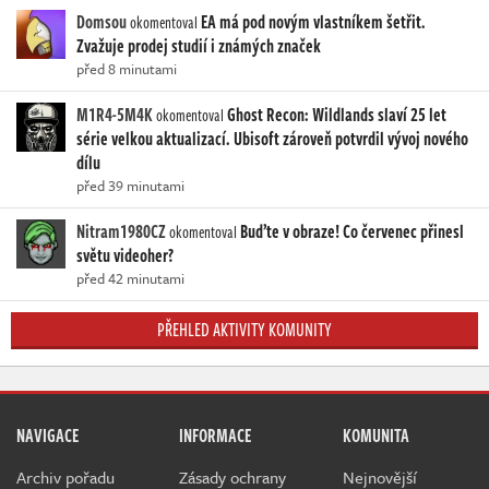
Domsou
EA má pod novým vlastníkem šetřit.
okomentoval
Zvažuje prodej studií i známých značek
před 8 minutami
M1R4-5M4K
Ghost Recon: Wildlands slaví 25 let
okomentoval
série velkou aktualizací. Ubisoft zároveň potvrdil vývoj nového
dílu
před 39 minutami
Nitram1980CZ
Buďte v obraze! Co červenec přinesl
okomentoval
světu videoher?
před 42 minutami
PŘEHLED AKTIVITY KOMUNITY
NAVIGACE
INFORMACE
KOMUNITA
Archiv pořadu
Zásady ochrany
Nejnovější