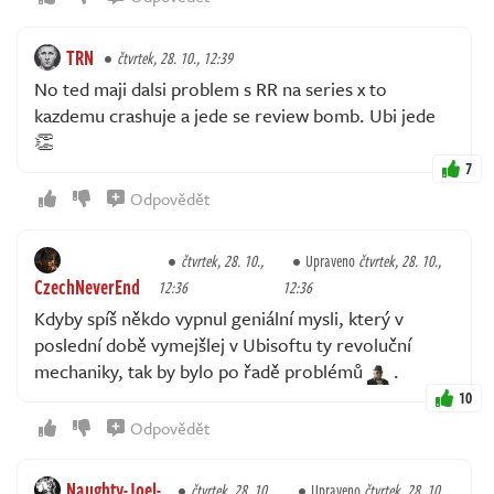
TRN
čtvrtek, 28. 10., 12:39
No ted maji dalsi problem s RR na series x to
kazdemu crashuje a jede se review bomb. Ubi jede
👏
7
Odpovědět
čtvrtek, 28. 10.,
Upraveno
čtvrtek, 28. 10.,
CzechNeverEnd
12:36
12:36
Kdyby spíš někdo vypnul geniální mysli, který v
poslední době vymejšlej v Ubisoftu ty revoluční
mechaniky, tak by bylo po řadě problémů
.
10
Odpovědět
Naughty-Joel-
čtvrtek, 28. 10.,
Upraveno
čtvrtek, 28. 10.,