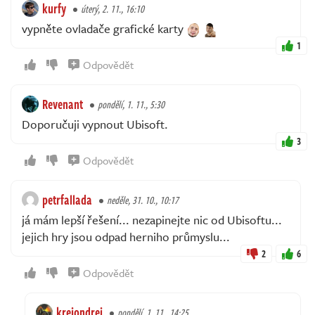
kurfy
úterý, 2. 11., 16:10
vypněte ovladače grafické karty
1
Odpovědět
Revenant
pondělí, 1. 11., 5:30
Doporučuji vypnout Ubisoft.
3
Odpovědět
petrfallada
neděle, 31. 10., 10:17
já mám lepší řešení... nezapinejte nic od Ubisoftu...
jejich hry jsou odpad herniho průmyslu...
2
6
Odpovědět
krejondrej
pondělí, 1. 11., 14:25