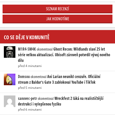
SEZNAM RECENZÍ
JAK HODNOTÍME
CO SE DĚJE V KOMUNITĚ
M1R4-5M4K
Ghost Recon: Wildlands slaví 25 let
okomentoval
série velkou aktualizací. Ubisoft zároveň potvrdil vývoj nového
dílu
před 4 minutami
Domsou
Ani Larian neunikl cenzuře. Oficiální
okomentoval
stream z Baldur's Gate 3 zablokoval YouTube i TikTok
před 5 minutami
sanovec-petr
Wreckfest 2 láká na realističtější
okomentoval
destrukci i vylepšenou fyziku
před 6 minutami