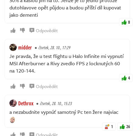
30% a kaslou jim na to. Jenže je to jedno protože
dutohlavove opět půjdou a budou příští díl kupovat
jako dementi
8
Odpovědět
midder
čtvrtek, 28. 10., 17:29
Je pravda, že u test flightu u Halo Infinite mi vypnutí
MSI Afterburner a Rivy zvedlo FPS z locknutých 60
na 120-144.
4
Odpovědět
Dethrox
čtvrtek, 28. 10., 15:23
a nezabudnite vypnúť samotný Pc ten žere najviac
1
26
Odpovědět