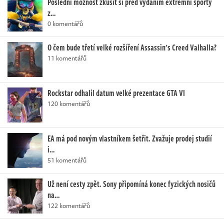
Poslední možnost zkusit si před vydáním extrémní sporty
z…
0 komentářů
O čem bude třetí velké rozšíření Assassin's Creed Valhalla?
11 komentářů
Rockstar odhalil datum velké prezentace GTA VI
120 komentářů
EA má pod novým vlastníkem šetřit. Zvažuje prodej studií
i…
51 komentářů
Už není cesty zpět. Sony připomíná konec fyzických nosičů
na…
122 komentářů