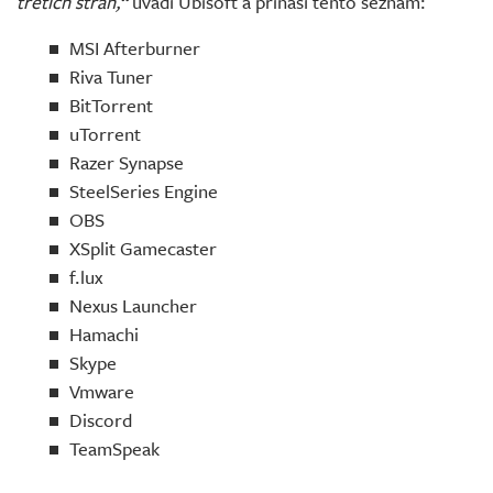
třetích stran,“
uvádí Ubisoft a přináší tento seznam:
MSI Afterburner
Riva Tuner
BitTorrent
uTorrent
Razer Synapse
SteelSeries Engine
OBS
XSplit Gamecaster
f.lux
Nexus Launcher
Hamachi
Skype
Vmware
Discord
TeamSpeak