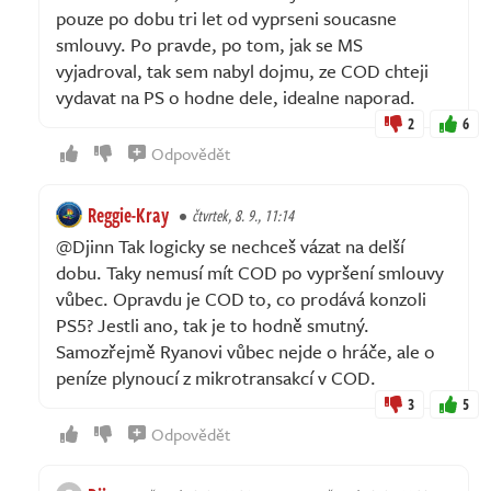
pouze po dobu tri let od vyprseni soucasne
smlouvy. Po pravde, po tom, jak se MS
vyjadroval, tak sem nabyl dojmu, ze COD chteji
vydavat na PS o hodne dele, idealne naporad.
2
6
Odpovědět
Reggie-Kray
čtvrtek, 8. 9., 11:14
@Djinn Tak logicky se nechceš vázat na delší
dobu. Taky nemusí mít COD po vypršení smlouvy
vůbec. Opravdu je COD to, co prodává konzoli
PS5? Jestli ano, tak je to hodně smutný.
Samozřejmě Ryanovi vůbec nejde o hráče, ale o
peníze plynoucí z mikrotransakcí v COD.
3
5
Odpovědět