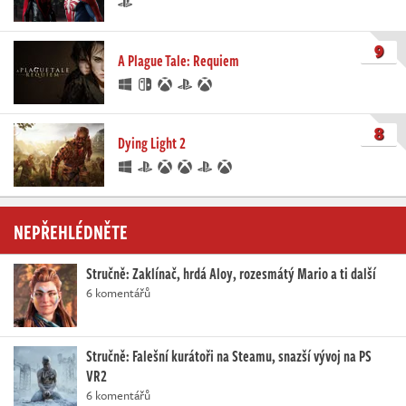
9
A Plague Tale: Requiem
8
Dying Light 2
NEPŘEHLÉDNĚTE
Stručně: Zaklínač, hrdá Aloy, rozesmátý Mario a ti další
6 komentářů
Stručně: Falešní kurátoři na Steamu, snazší vývoj na PS
VR2
6 komentářů