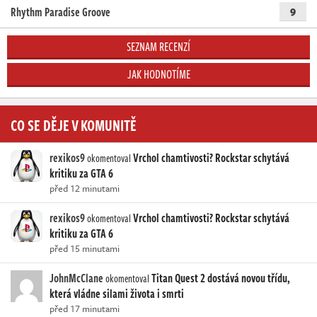
Rhythm Paradise Groove
9
SEZNAM RECENZÍ
JAK HODNOTÍME
CO SE DĚJE V KOMUNITĚ
rexikos9
Vrchol chamtivosti? Rockstar schytává
okomentoval
kritiku za GTA 6
před 12 minutami
rexikos9
Vrchol chamtivosti? Rockstar schytává
okomentoval
kritiku za GTA 6
před 15 minutami
JohnMcClane
Titan Quest 2 dostává novou třídu,
okomentoval
která vládne silami života i smrti
před 17 minutami