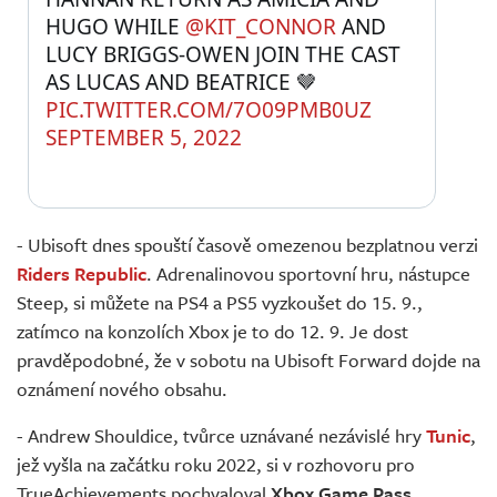
HUGO WHILE 
@KIT_CONNOR
 AND 
LUCY BRIGGS-OWEN JOIN THE CAST 
AS LUCAS AND BEATRICE 🤎 
PIC.TWITTER.COM/7O09PMB0UZ
SEPTEMBER 5, 2022
- Ubisoft dnes spouští časově omezenou bezplatnou verzi
Riders Republic
. Adrenalinovou sportovní hru, nástupce
Steep, si můžete na PS4 a PS5 vyzkoušet do 15. 9.,
zatímco na konzolích Xbox je to do 12. 9. Je dost
pravděpodobné, že v sobotu na Ubisoft Forward dojde na
oznámení nového obsahu.
- Andrew Shouldice, tvůrce uznávané nezávislé hry
Tunic
,
jež vyšla na začátku roku 2022, si v rozhovoru pro
TrueAchievements pochvaloval
Xbox Game Pass
.