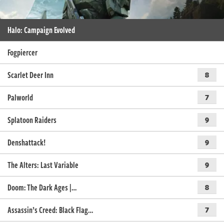
Halo: Campaign Evolved
Fogpiercer
Scarlet Deer Inn
8
Palworld
7
Splatoon Raiders
9
Denshattack!
9
The Alters: Last Variable
9
Doom: The Dark Ages |…
8
Assassin’s Creed: Black Flag…
7