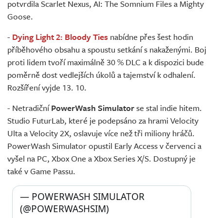
potvrdila Scarlet Nexus, AI: The Somnium Files a Mighty
Goose.
-
Dying Light 2: Bloody Ties
nabídne přes šest hodin
příběhového obsahu a spoustu setkání s nakaženými. Boj
proti lidem tvoří maximálně 30 % DLC a k dispozici bude
poměrně dost vedlejších úkolů a tajemství k odhalení.
Rozšíření vyjde 13. 10.
- Netradiční
PowerWash Simulator
se stal indie hitem.
Studio FuturLab, které je podepsáno za hrami Velocity
Ulta a Velocity 2X, oslavuje více než tři miliony hráčů.
PowerWash Simulator opustil Early Access v červenci a
vyšel na PC, Xbox One a Xbox Series X/S. Dostupný je
také v Game Passu.
— POWERWASH SIMULATOR 
(@POWERWASHSIM) 