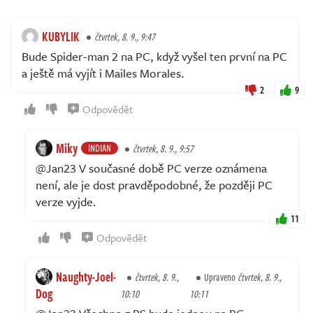
KUBYLIK
čtvrtek, 8. 9., 9:47
Bude Spider-man 2 na PC, když vyšel ten první na PC
a ještě má vyjít i Mailes Morales.
2
9
Odpovědět
Miky
INDIAN
čtvrtek, 8. 9., 9:57
@Jan23 V současné době PC verze oznámena
není, ale je dost pravděpodobné, že později PC
verze vyjde.
11
Odpovědět
Naughty-Joel-
čtvrtek, 8. 9.,
Upraveno
čtvrtek, 8. 9.,
Dog
10:10
10:11