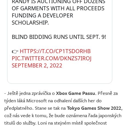
RANDY IS AUCTIONING OFF DOZENS 
OF GARMENTS WITH ALL PROCEEDS 
FUNDING A DEVELOPER 
SCHOLARSHIP. 
BLIND BIDDING RUNS UNTIL SEPT. 9! 
👉 
HTTPS://T.CO/CP1TSDORHB
PIC.TWITTER.COM/DKNZS7IROJ
SEPTEMBER 2, 2022
- Ještě jedna zprávička o
Xbox Game Passu
. Přesně za
týden láká Microsoft na odhalení dalších her do
předplatného. Stane se tak na
Tokyo Games Show 2022
,
což nás vede k tomu, že bude oznámena řada japonských
titulů do služby. Loni na stejném místě společnost