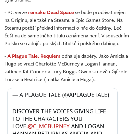
- PC verze
remaku Dead Space
se bude prodávat nejen
na Originu, ale také na Steamu a Epic Games Store. Na
Steamu potěší překlad informací o hře do češtiny. Leč
čeština do samotného titulu oznámena není. V sousedním
Polsku se radují z polských titulků i polského dabingu.
-
A Plague Tale: Requiem
odhaluje dabéry. Jako Amicia a
Hugo se vrací Charlotte McBurney a Logan Hannan,
zatímco Kit Connor a Lucy Briggs-Owen si nově užijí role
Lucase a Beatrice (matka Amicie a Huga).
— A PLAGUE TALE (@APLAGUETALE) 
DISCOVER THE VOICES GIVING LIFE 
TO THE CHARACTERS YOU 
LOVE.
@C_MCBURNEY
 AND LOGAN 
HANNAN RETURN AS AMICIA AND 