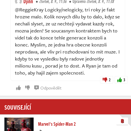
Djinn
čtvrtek, 8. 9., 11:36
Upraveno
čtvrtek, 8. 9., 11:38
@ReggieKray Logicky/nelogicky, tri roky je fakt
hrozne malo. Kolik novych dilu by to dalo, kdyz se
nechali slyset, ze uz nechteji vydavat kazdy rok,
mozna jeden? Se soucasnym kontraktem bych to
videl tak do konce tehle generace konzoli a
konec. Myslim, ze jedna hra obecne konzoli
neprodava, ale vliv pri rozhodovani to mit muze. I
kdyby to ve vysledku byly radove jednotky
milionu kusu , porad je to dost. A Ryan je tam od
toho, aby hajil zajem spolecnosti.
2
3
Odpovědět
SOUVISEJÍCÍ
8
Marvel's Spider-Man 2