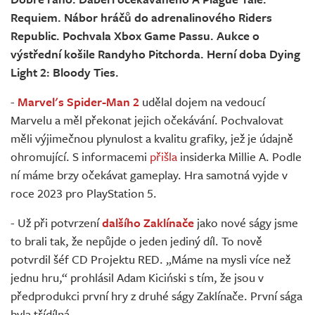
Živě
Requiem. Nábor hráčů do adrenalinového Riders
Republic. Pochvala Xbox Game Passu. Aukce o
výstřední košile Randyho Pitchorda. Herní doba Dying
Light 2: Bloody Ties.
-
Marvel's Spider-Man 2
udělal dojem na vedoucí
Marvelu a měl překonat jejich očekávání. Pochvalovat
měli výjimečnou plynulost a kvalitu grafiky, jež je údajně
ohromující. S informacemi
přišla
insiderka Millie A. Podle
ní máme brzy očekávat gameplay. Hra samotná vyjde v
roce 2023 pro PlayStation 5.
- Už při potvrzení
dalšího Zaklínače
jako nové ságy jsme
to brali tak, že nepůjde o jeden jediný díl. To nově
potvrdil šéf CD Projektu RED. „Máme na mysli více než
jednu hru,“ prohlásil Adam Kiciński s tím, že jsou v
předprodukci první hry z druhé ságy Zaklínače. První sága
byla třídílná.