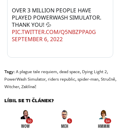
OVER 3 MILLION PEOPLE HAVE 
PLAYED POWERWASH SIMULATOR. 
THANK YOU! 💦 
PIC.TWITTER.COM/Q5NBZPPA0G
SEPTEMBER 6, 2022
Tagy:
A plague tale requiem
,
dead space
,
Dying Light 2
,
PowerWash Simulator
,
riders republic
,
spider-man
,
Stručně
,
Witcher
,
Zaklínač
LÍBIL SE TI ČLÁNEK?
30
5
84
WOW
MEH
HMMM