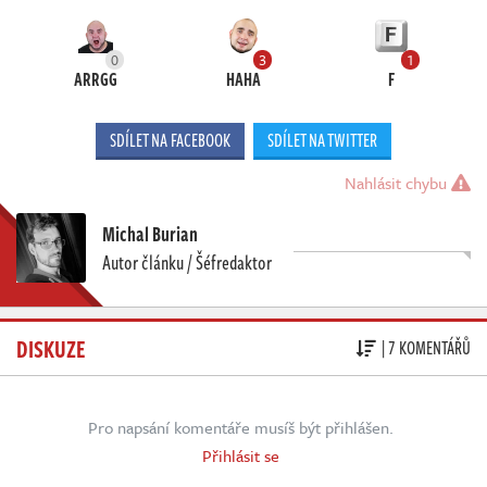
0
3
1
ARRGG
HAHA
F
SDÍLET NA FACEBOOK
SDÍLET NA TWITTER
Nahlásit chybu
Michal Burian
Autor článku / Šéfredaktor
DISKUZE
| 7 KOMENTÁŘŮ
Pro napsání komentáře musíš být přihlášen.
Přihlásit se