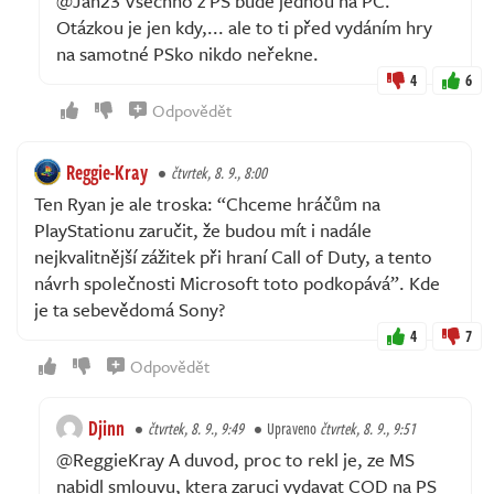
@Jan23 Všechno z PS bude jednou na PC.
Otázkou je jen kdy,... ale to ti před vydáním hry
na samotné PSko nikdo neřekne.
4
6
Odpovědět
Reggie-Kray
čtvrtek, 8. 9., 8:00
Ten Ryan je ale troska: “Chceme hráčům na
PlayStationu zaručit, že budou mít i nadále
nejkvalitnější zážitek při hraní Call of Duty, a tento
návrh společnosti Microsoft toto podkopává”. Kde
je ta sebevědomá Sony?
4
7
Odpovědět
Djinn
čtvrtek, 8. 9., 9:49
Upraveno
čtvrtek, 8. 9., 9:51
@ReggieKray A duvod, proc to rekl je, ze MS
nabidl smlouvu, ktera zaruci vydavat COD na PS