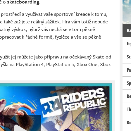
vě o
skateboarding
.
 prostředí a využívat vaše sportovní kreace k tomu,
ale také zažijete reálný zážitek. Hra vám totiž nebude
atný výskok, nýbrž vás nechá se v tom pěkně
Ha
pracovat k řádné formě, fyzičce a vše se pěkně
Fo
využít jej můžete jako přípravu na očekávaný Skate od
Sc
 vyšla na PlayStation 4, PlayStation 5, Xbox One, Xbox
Pa
Sp
De
Th
Do