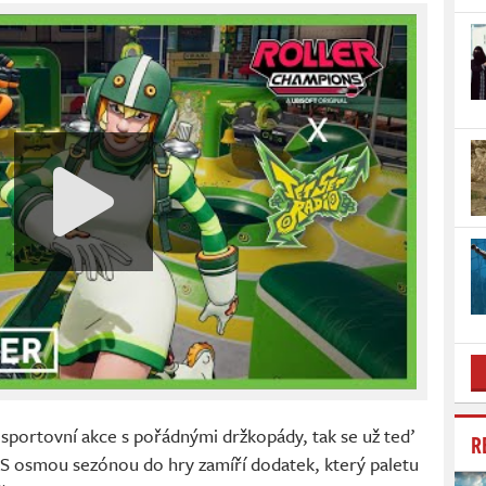
ší sportovní akce s pořádnými držkopády, tak se už teď
R
S osmou sezónou do hry zamíří dodatek, který paletu