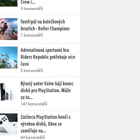
Crew i…
9 komentářů
Famfrpál na kolečkových
bruslích - Roller Champions
1 komentářů
Adrenalinová sportovní hra
Riders Republic potřebuje více
času
5 komentářů
Bývalý autor Valve hájí konec
disků pro PlayStation. Může
za to…
147 komentářů
Zatímco PlayStation končí s
výrobou disků, Xbox se
zaměřuje na…
64 komentářů