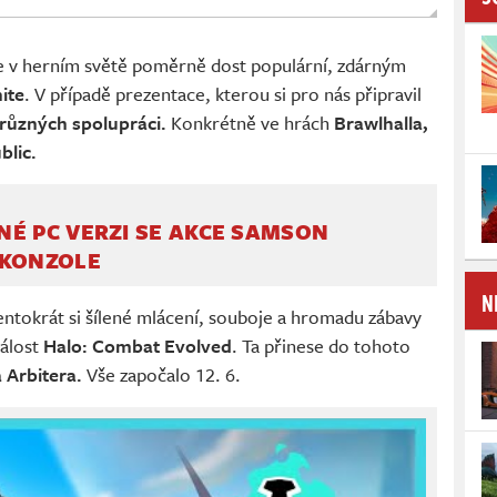
e v herním světě poměrně dost populární, zdárným
ite
. V případě prezentace, kterou si pro nás připravil
 různých spolupráci.
Konkrétně ve hrách
Brawlhalla,
blic.
É PC VERZI SE AKCE SAMSON
 KONZOLE
N
ntokrát si šílené mlácení, souboje a hromadu zábavy
dálost
Halo: Combat Evolved
. Ta přinese do tohoto
 Arbitera.
Vše započalo 12. 6.