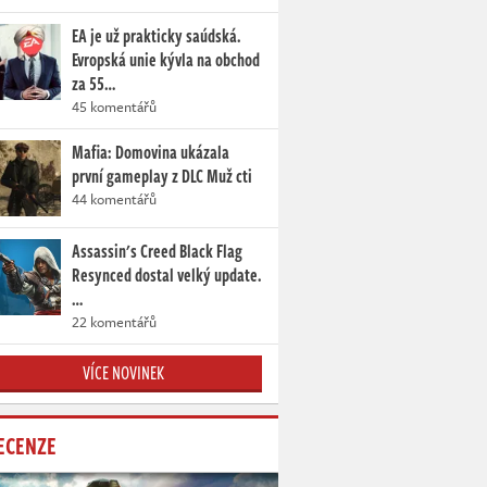
EA je už prakticky saúdská.
Evropská unie kývla na obchod
za 55…
45 komentářů
Mafia: Domovina ukázala
první gameplay z DLC Muž cti
44 komentářů
Assassin's Creed Black Flag
Resynced dostal velký update.
…
22 komentářů
VÍCE NOVINEK
ECENZE