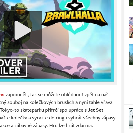
ns
zapomněli, tak se můžete ohlédnout zpět na naši
stný souboj na kolečkových bruslích a nyní tahle vřava
okyo-to skateparku přifrčí spolupráce s
Jet Set
žte kolečka a vyrazte do ringu vyhrát všechny zápasy.
akce a zábavné zápasy. Hru lze hrát zdarma.