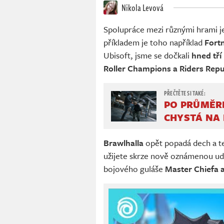
Nikola Levová
Spolupráce mezi různými hrami j
příkladem je toho například
Fortn
Ubisoft, jsme se dočkali
hned tří
Roller Champions a Riders Repu
PO PRŮMĚRN
CHYSTÁ NA
Brawlhalla
opět popadá dech a te
užijete skrze nově oznámenou u
bojového guláše
Master Chiefa a