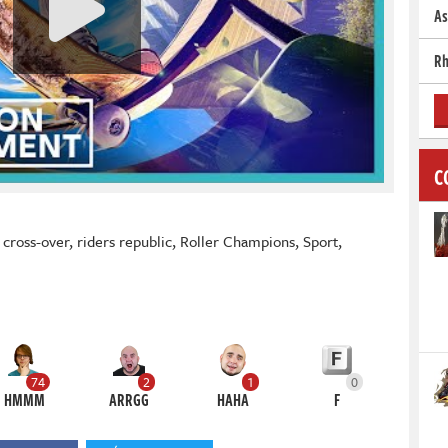
As
Rh
C
,
cross-over
,
riders republic
,
Roller Champions
,
Sport
,
74
2
1
0
HMMM
ARRGG
HAHA
F