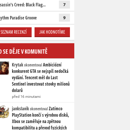
sassin’s Creed: Black Flag…
7
ythm Paradise Groove
9
SEZNAM RECENZÍ
JAK HODNOTÍME
O SE DĚJE V KOMUNITĚ
Krytak
Ambiciózní
okomentoval
konkurent GTA se nejspíš nedočká
vydání. Tencent měl do Last
Sentinel investovat stovky milionů
dolarů
před 16 minutami
jankslavik
Zatímco
okomentoval
PlayStation končí s výrobou disků,
Xbox se zaměřuje na zpětnou
kompatibilitu a převod fyzických