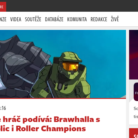
RE
NZE
VIDEA
SOUTĚŽE
DATABÁZE
KOMUNITA
REDAKCE
ŽIVĚ
8:16
So
ti
 hráč podívá: Brawhalla s
lic i Roller Champions
S