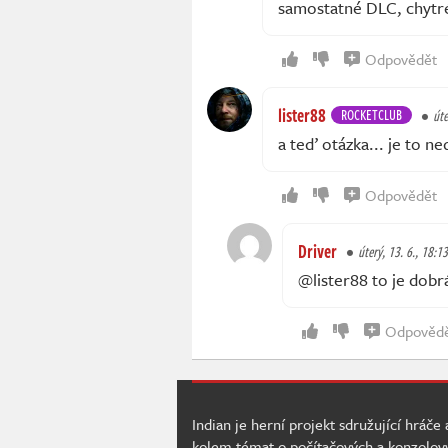
samostatné DLC, chytré 
Odpovědět
lister88
ROCKETCLUB
úte
a teď otázka... je to n
Odpovědět
Driver
úterý, 13. 6., 18:13
@lister88 to je dobr
Odpověd
Indian je herní projekt sdružující hráče
kolem témat o počítačových a konzolov