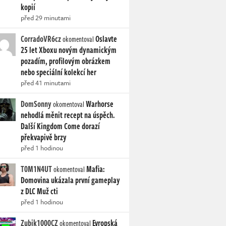
kopií
před 29 minutami
CorradoVR6cz
Oslavte
okomentoval
25 let Xboxu novým dynamickým
pozadím, profilovým obrázkem
nebo speciální kolekcí her
před 41 minutami
DomSonny
Warhorse
okomentoval
nehodlá měnit recept na úspěch.
Další Kingdom Come dorazí
překvapivě brzy
před 1 hodinou
T0M1N4UT
Mafia:
okomentoval
Domovina ukázala první gameplay
z DLC Muž cti
před 1 hodinou
Zubik1000CZ
Evropská
okomentoval