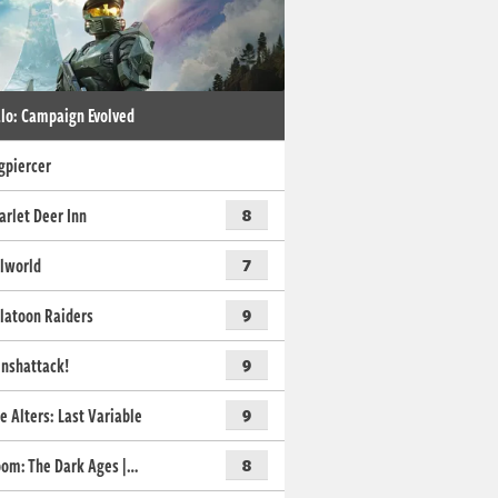
lo: Campaign Evolved
gpiercer
arlet Deer Inn
8
lworld
7
latoon Raiders
9
nshattack!
9
e Alters: Last Variable
9
om: The Dark Ages |…
8