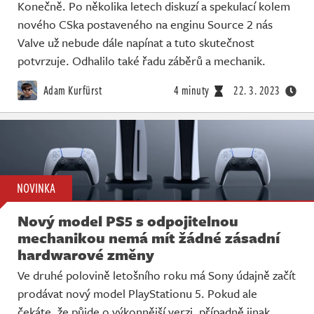
Konečně. Po několika letech diskuzí a spekulací kolem
nového CSka postaveného na enginu Source 2 nás
Valve už nebude dále napínat a tuto skutečnost
potvrzuje. Odhalilo také řadu záběrů a mechanik.
Adam Kurfürst
4 minuty
22. 3. 2023
NOVINKA
Nový model PS5 s odpojitelnou
mechanikou nemá mít žádné zásadní
hardwarové změny
Ve druhé polovině letošního roku má Sony údajně začít
prodávat nový model PlayStationu 5. Pokud ale
čekáte, že půjde o výkonnější verzi, případně jinak