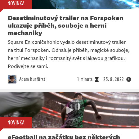
NOVINKA
Desetiminutový trailer na Forspoken
ukazuje příběh, souboje a herní
mechaniky
Square Enix zničehonic vydalo desetiminutový trailer
na titul Forspoken. Odhaluje příběh, magické souboje,
herní mechaniky i rozmanitý svět s lákavou grafikou.
Podívejte se sami.
Adam Kurfürst
1 minuta
25. 8. 2022
NOVINKA
eFootball na začátku bez některých