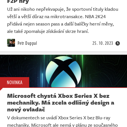
F2P hry
Už ani nikoho nepřekvapuje, že sportovní tituly kladou
větší a větší důraz na mikrotransakce. NBA 2K24
přidává nejen season pass a další balíčky herní měny,
ale také zpomaluje získávání skrze hraní.
Petr Duppal
25. 10. 2023
NOVINKA
Microsoft chystá Xbox Series X bez
mechaniky. Má zcela odlišný design a
nový ovladač
V dokumentech se uvádí Xbox Series X bez Blu-ray
mechaniky. Microsoft ale nemá v plánu ze současného