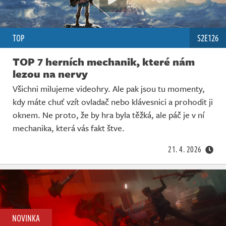
TOP
S2E126
TOP 7 herních mechanik, které nám
lezou na nervy
Všichni milujeme videohry. Ale pak jsou tu momenty,
kdy máte chuť vzít ovladač nebo klávesnici a prohodit ji
oknem. Ne proto, že by hra byla těžká, ale páč je v ní
mechanika, která vás fakt štve.
21. 4. 2026
NOVINKA