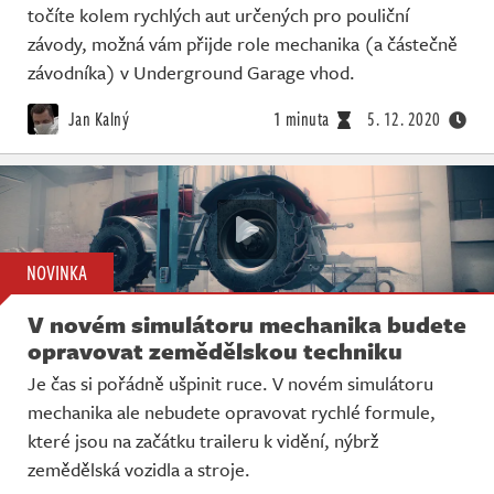
točíte kolem rychlých aut určených pro pouliční
závody, možná vám přijde role mechanika (a částečně
závodníka) v Underground Garage vhod.
Jan Kalný
1 minuta
5. 12. 2020
NOVINKA
V novém simulátoru mechanika budete
opravovat zemědělskou techniku
Je čas si pořádně ušpinit ruce. V novém simulátoru
mechanika ale nebudete opravovat rychlé formule,
které jsou na začátku traileru k vidění, nýbrž
zemědělská vozidla a stroje.