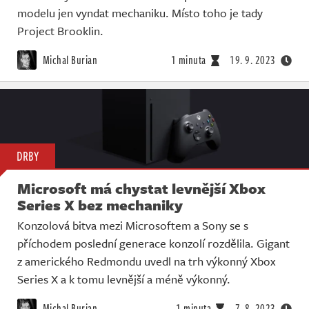
modelu jen vyndat mechaniku. Místo toho je tady
Project Brooklin.
Michal Burian
1 minuta
19. 9. 2023
DRBY
Microsoft má chystat levnější Xbox
Series X bez mechaniky
Konzolová bitva mezi Microsoftem a Sony se s
příchodem poslední generace konzolí rozdělila. Gigant
z amerického Redmondu uvedl na trh výkonný Xbox
Series X a k tomu levnější a méně výkonný.
Michal Burian
1 minuta
7. 8. 2023