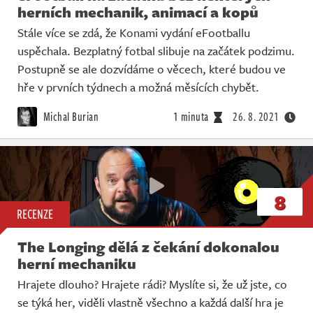
herních mechanik, animací a kopů
Stále více se zdá, že Konami vydání eFootballu
uspěchala. Bezplatný fotbal slibuje na začátek podzimu.
Postupně se ale dozvídáme o věcech, které budou ve
hře v prvních týdnech a možná měsících chybět.
Michal Burian
1 minuta
26. 8. 2021
8
RECENZE
The Longing dělá z čekání dokonalou
herní mechaniku
Hrajete dlouho? Hrajete rádi? Myslíte si, že už jste, co
se týká her, viděli vlastně všechno a každá další hra je