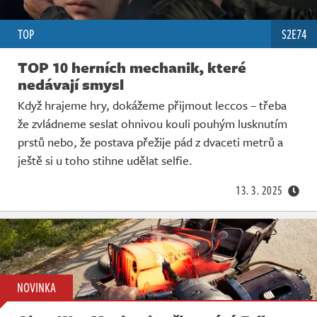
TOP
S2E74
TOP 10 herních mechanik, které
nedávají smysl
Když hrajeme hry, dokážeme přijmout leccos – třeba
že zvládneme seslat ohnivou kouli pouhým lusknutím
prstů nebo, že postava přežije pád z dvaceti metrů a
ještě si u toho stihne udělat selfie.
13. 3. 2025
NOVINKA