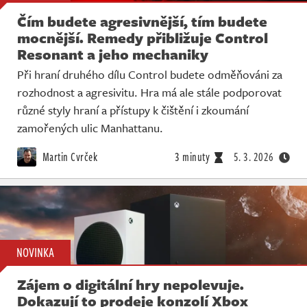
Čím budete agresivnější, tím budete
mocnější. Remedy přibližuje Control
Resonant a jeho mechaniky
Při hraní druhého dílu Control budete odměňováni za
rozhodnost a agresivitu. Hra má ale stále podporovat
různé styly hraní a přístupy k čištění i zkoumání
zamořených ulic Manhattanu.
Martin Cvrček
3 minuty
5. 3. 2026
NOVINKA
Zájem o digitální hry nepolevuje.
Dokazují to prodeje konzolí Xbox