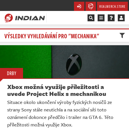
REALMERCH.STORE
Magazín
VÝSLEDKY VYHLEDÁVÁNÍ PRO "MECHANIKA"
Recenze
Videa
DRBY
Soutěže
Xbox možná využije příležitosti a
Databáze
uvede Project Helix s mechanikou
Situace okolo ukončení výroby fyzických nosičů ze
Komunita
strany Sony stále neutichla a na sociální síti toto
oznámení dokonce předčilo i trailer na GTA 6. Této
Redakce
příležitosti možná využije Xbox.