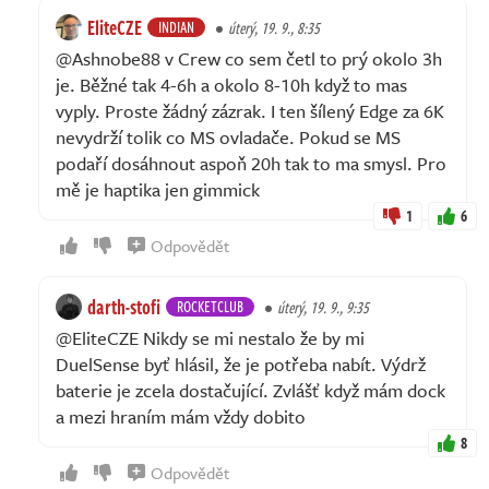
EliteCZE
INDIAN
úterý, 19. 9., 8:35
@Ashnobe88 v Crew co sem četl to prý okolo 3h
je. Běžné tak 4-6h a okolo 8-10h když to mas
vyply. Proste žádný zázrak. I ten šílený Edge za 6K
nevydrží tolik co MS ovladače. Pokud se MS
podaří dosáhnout aspoň 20h tak to ma smysl. Pro
mě je haptika jen gimmick
1
6
Odpovědět
darth-stofi
ROCKETCLUB
úterý, 19. 9., 9:35
@EliteCZE Nikdy se mi nestalo že by mi
DuelSense byť hlásil, že je potřeba nabít. Výdrž
baterie je zcela dostačující. Zvlášť když mám dock
a mezi hraním mám vždy dobito
8
Odpovědět