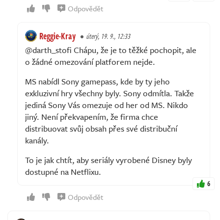
Odpovědět
Reggie-Kray
úterý, 19. 9., 12:33
@darth_stofi Chápu, že je to těžké pochopit, ale
o žádné omezování platforem nejde.
MS nabídl Sony gamepass, kde by ty jeho
exkluzivní hry všechny byly. Sony odmítla. Takže
jediná Sony Vás omezuje od her od MS. Nikdo
jiný. Není překvapením, že firma chce
distribuovat svůj obsah přes své distribuční
kanály.
To je jak chtít, aby seriály vyrobené Disney byly
dostupné na Netflixu.
6
Odpovědět