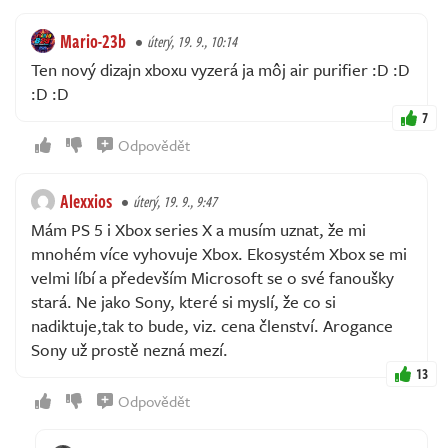
Mario-23b
úterý, 19. 9., 10:14
Ten nový dizajn xboxu vyzerá ja môj air purifier :D :D
:D :D
7
Odpovědět
Alexxios
úterý, 19. 9., 9:47
Mám PS 5 i Xbox series X a musím uznat, že mi
mnohém více vyhovuje Xbox. Ekosystém Xbox se mi
velmi líbí a především Microsoft se o své fanoušky
stará. Ne jako Sony, které si myslí, že co si
nadiktuje,tak to bude, viz. cena členství. Arogance
Sony už prostě nezná mezí.
13
Odpovědět