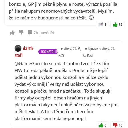
konzole, GP jim pěkně plynule roste, výrazná posílila
přišla nákupem renomovaných vydavatelů. Myslím,
že se máme v budoucnosti na co těšit. 🙂
1
39
Odpovědět
darth-
úterý, 19. 9.,
Upraveno
úterý, 19.
ROCKETCLUB
stofi
9:28
9., 9:28
@GameGuru To si teda troufnu tvrdit že s tím
HW to teda pěkně podělali. Podle mě je lepší
udělat jednu výkonnou konzoli a v půlce cyklu
vydat výkonnější verzy než udělat výkonnou
konzoli a plečku hned na začátku. To že skupují
firmy aby odepřeli obsah hráčům na jiných
platformách taky není uplně něco za co bysme jim
měli tleskat. A to s těmi třemi herními
platformami jsem teda nepochopil
6
16