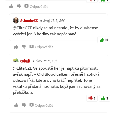
Odpovědět
Ashnobe88
úterý, 19. 9., 8:26
@EliteCZE nikdy se mi nestalo, že by dualsense
vydržel jen 3 hodiny tak nepřeháněj
10
Odpovědět
cobalt
úterý, 19. 9., 8:32
@EliteCZE Ve spoustě her je haptiku pitomost,
avšak např. v Old Blood celkem přesně haptická
odezva říká, kde zrovna kráčí nepřítel. To je
vskutku přidaná hodnota, když jsem schovaný za
překážkou.
1
3
Odpovědět