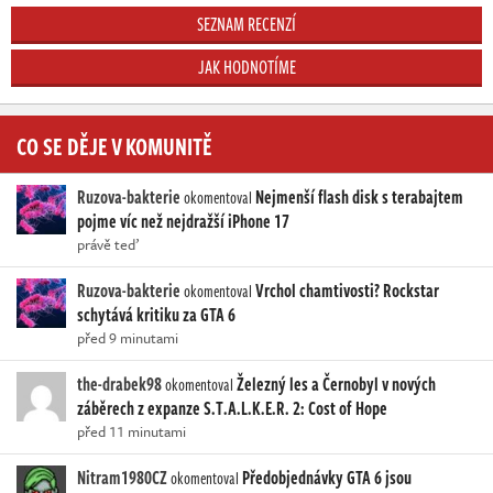
SEZNAM RECENZÍ
JAK HODNOTÍME
CO SE DĚJE V KOMUNITĚ
Ruzova-bakterie
Nejmenší flash disk s terabajtem
okomentoval
pojme víc než nejdražší iPhone 17
právě teď
Ruzova-bakterie
Vrchol chamtivosti? Rockstar
okomentoval
schytává kritiku za GTA 6
před 9 minutami
the-drabek98
Železný les a Černobyl v nových
okomentoval
záběrech z expanze S.T.A.L.K.E.R. 2: Cost of Hope
před 11 minutami
Nitram1980CZ
Předobjednávky GTA 6 jsou
okomentoval