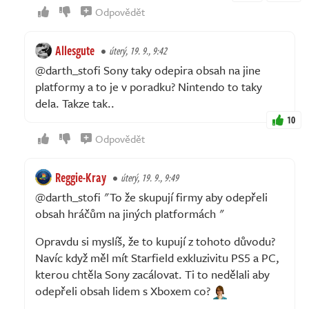
Odpovědět
Allesgute
úterý, 19. 9., 9:42
@darth_stofi Sony taky odepira obsah na jine
platformy a to je v poradku? Nintendo to taky
dela. Takze tak..
10
Odpovědět
Reggie-Kray
úterý, 19. 9., 9:49
@darth_stofi "To že skupují firmy aby odepřeli
obsah hráčům na jiných platformách "
Opravdu si myslíš, že to kupují z tohoto důvodu?
Navíc když měl mít Starfield exkluzivitu PS5 a PC,
kterou chtěla Sony zacálovat. Ti to nedělali aby
odepřeli obsah lidem s Xboxem co?