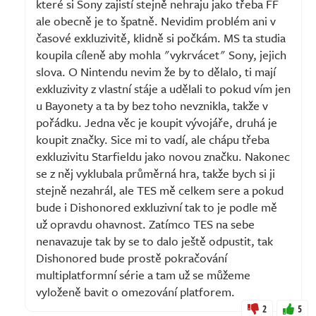
které si Sony zajistí stejně nehraju jako třeba FF
ale obecně je to špatně. Nevidim problém ani v
časové exkluzivitě, klidně si počkám. MS ta studia
koupila cíleně aby mohla "vykrvácet" Sony, jejich
slova. O Nintendu nevim že by to dělalo, ti mají
exkluzivity z vlastní stáje a udělali to pokud vím jen
u Bayonety a ta by bez toho nevznikla, takže v
pořádku. Jedna věc je koupit vývojáře, druhá je
koupit značky. Sice mi to vadí, ale chápu třeba
exkluzivitu Starfieldu jako novou značku. Nakonec
se z něj vyklubala průměrná hra, takže bych si ji
stejně nezahrál, ale TES mě celkem sere a pokud
bude i Dishonored exkluzivní tak to je podle mě
už opravdu ohavnost. Zatímco TES na sebe
nenavazuje tak by se to dalo ještě odpustit, tak
Dishonored bude prostě pokračování
multiplatformní série a tam už se můžeme
vyloženě bavit o omezování platforem.
2
5