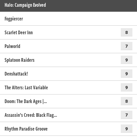
Halo: Campaign Evolved
Fogpiercer
Scarlet Deer Inn
8
Palworld
7
Splatoon Raiders
9
Denshattack!
9
The Alters: Last Variable
9
Doom: The Dark Ages |…
8
Assassin’s Creed: Black Flag…
7
Rhythm Paradise Groove
9