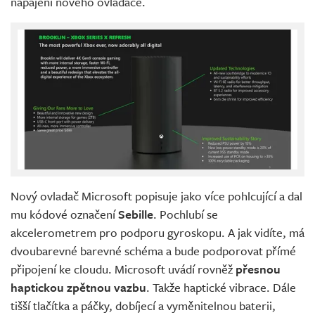
napájení nového ovladače.
Nový ovladač Microsoft popisuje jako více pohlcující a dal
mu kódové označení
Sebille
. Pochlubí se
akcelerometrem pro podporu gyroskopu. A jak vidíte, má
dvoubarevné barevné schéma a bude podporovat přímé
připojení ke cloudu. Microsoft uvádí rovněž
přesnou
haptickou zpětnou vazbu
. Takže haptické vibrace. Dále
tišší tlačítka a páčky, dobíjecí a vyměnitelnou baterii,