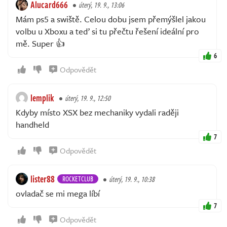
Alucard666
úterý, 19. 9., 13:06
Mám ps5 a swiště. Celou dobu jsem přemýšlel jakou
volbu u Xboxu a teď si tu přečtu řešení ideální pro
mě. Super 👍
6
Odpovědět
lemplik
úterý, 19. 9., 12:50
Kdyby místo XSX bez mechaniky vydali raději
handheld
7
Odpovědět
lister88
ROCKETCLUB
úterý, 19. 9., 10:38
ovladač se mi mega líbí
7
Odpovědět