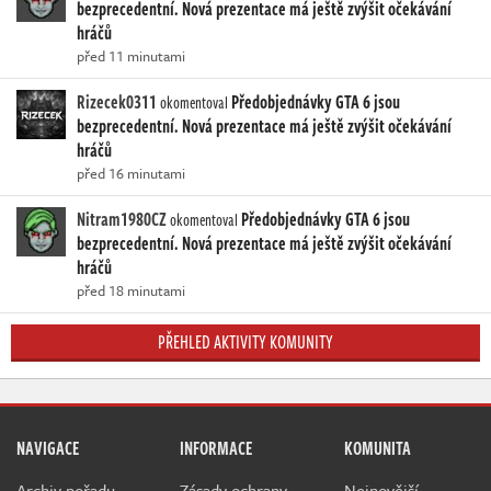
bezprecedentní. Nová prezentace má ještě zvýšit očekávání
hráčů
před 11 minutami
Rizecek0311
Předobjednávky GTA 6 jsou
okomentoval
bezprecedentní. Nová prezentace má ještě zvýšit očekávání
hráčů
před 16 minutami
Nitram1980CZ
Předobjednávky GTA 6 jsou
okomentoval
bezprecedentní. Nová prezentace má ještě zvýšit očekávání
hráčů
před 18 minutami
PŘEHLED AKTIVITY KOMUNITY
NAVIGACE
INFORMACE
KOMUNITA
Archiv pořadu
Zásady ochrany
Nejnovější