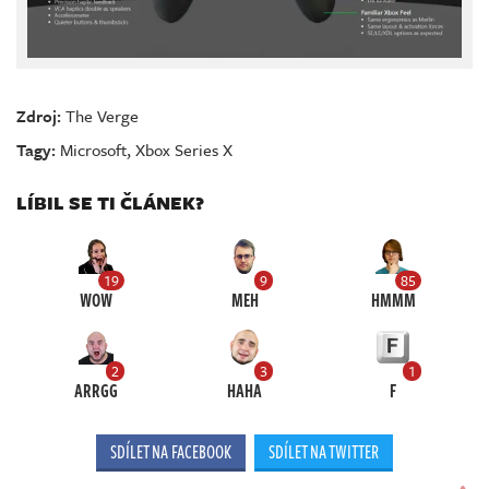
Zdroj:
The Verge
Tagy:
Microsoft
,
Xbox Series X
LÍBIL SE TI ČLÁNEK?
19
9
85
WOW
MEH
HMMM
2
3
1
ARRGG
HAHA
F
SDÍLET NA FACEBOOK
SDÍLET NA TWITTER