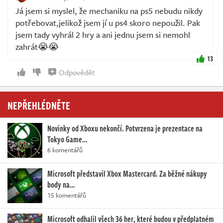
Já jsem si myslel, že mechaniku na ps5 nebudu nikdy
potřebovat,jelikož jsem jí u ps4 skoro nepoužil. Pak
jsem tady vyhrál 2 hry a ani jednu jsem si nemohl
zahrát😭😭
13
Odpovědět
NEPŘEHLÉDNĚTE
Novinky od Xboxu nekončí. Potvrzena je prezentace na
Tokyo Game…
6 komentářů
Microsoft představil Xbox Mastercard. Za běžné nákupy
body na…
15 komentářů
Microsoft odhalil všech 36 her, které budou v předplatném