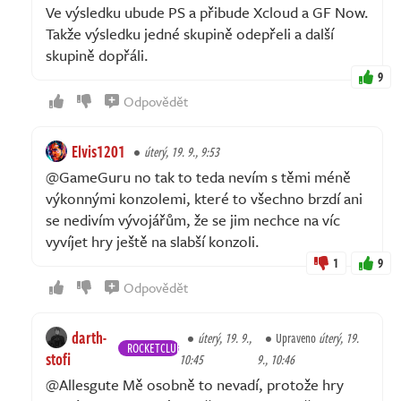
Ve výsledku ubude PS a přibude Xcloud a GF Now.
Takže výsledku jedné skupině odepřeli a další
skupině dopřáli.
9
Odpovědět
Elvis1201
úterý, 19. 9., 9:53
@GameGuru no tak to teda nevím s těmi méně
výkonnými konzolemi, které to všechno brzdí ani
se nedivím vývojářům, že se jim nechce na víc
vyvíjet hry ještě na slabší konzoli.
1
9
Odpovědět
darth-
úterý, 19. 9.,
Upraveno
úterý, 19.
ROCKETCLUB
stofi
10:45
9., 10:46
@Allesgute Mě osobně to nevadí, protože hry