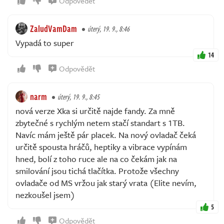
Odpovědět
ZaludVamDam
úterý, 19. 9., 8:46
Vypadá to super
14
Odpovědět
narm
úterý, 19. 9., 8:45
nová verze Xka si určitě najde fandy. Za mně
zbytečné s rychlým netem stačí standart s 1TB.
Navíc mám ještě pár placek. Na nový ovladač čeká
určitě spousta hráčů, heptiky a vibrace vypínám
hned, bolí z toho ruce ale na co čekám jak na
smilování jsou tichá tlačítka. Protože všechny
ovladače od MS vržou jak starý vrata (Elite nevím,
nezkoušel jsem)
5
Odpovědět