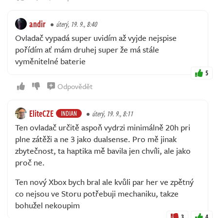
andir
úterý, 19. 9., 8:40
Ovladač vypadá super uvidím až vyjde nejspise
pořídím ať mám druhej super že má stále
vyměnitelné baterie
5
Odpovědět
EliteCZE
INDIAN
úterý, 19. 9., 8:11
Ten ovladač určitě aspoň vydrzi minimálně 20h pri
plne zátěži a ne 3 jako dualsense. Pro mě jinak
zbytečnost, ta haptika mě bavila jen chvíli, ale jako
proč ne.
Ten nový Xbox bych bral ale kvůli par her ve zpětný
co nejsou ve Storu potřebuji mechaniku, takze
bohužel nekoupim
3
4