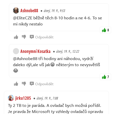
Ashnobe88
úterý, 19. 9., 9:53
@EliteCZE běžně těch 8-10 hodin a ne 4-6. To se
mi nikdy nestalo
8
Odpovědět
Anonymní Kosatka
úterý, 19. 9., 12:22
@Ashnobe88 tři hodiny ani náhodou, vydrží
daleko dýl,ale víš jak😁 některým to nevysvětlíš
😂
7
Odpovědět
jirku1205
úterý, 19. 9., 7:08
Ty 2 TB to je paráda. A ovladač bych možná pořídil.
Je pravda že Microsoft ty vzhledy ovladačů opravdu