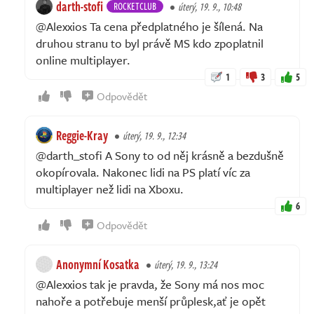
darth-stofi
ROCKETCLUB
úterý, 19. 9., 10:48
@Alexxios Ta cena předplatného je šílená. Na
druhou stranu to byl právě MS kdo zpoplatnil
online multiplayer.
1
3
5
Odpovědět
Reggie-Kray
úterý, 19. 9., 12:34
@darth_stofi A Sony to od něj krásně a bezdušně
okopírovala. Nakonec lidi na PS platí víc za
multiplayer než lidi na Xboxu.
6
Odpovědět
Anonymní Kosatka
úterý, 19. 9., 13:24
@Alexxios tak je pravda, že Sony má nos moc
nahoře a potřebuje menší průplesk,ať je opět