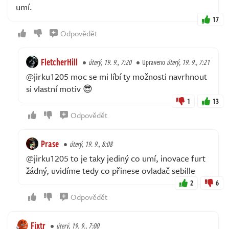
umí.
17
Odpovědět
FletcherHill
úterý, 19. 9., 7:20
Upraveno
úterý, 19. 9., 7:21
@jirku1205 moc se mi líbí ty možnosti navrhnout
si vlastní motiv 😎
1
13
Odpovědět
Prase
úterý, 19. 9., 8:08
@jirku1205 to je taky jediný co umí, inovace furt
žádný, uvidíme tedy co přinese ovladač sebille
2
6
Odpovědět
Fixtr
úterý, 19. 9., 7:00