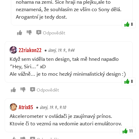
nohama na zemi. Sice hraji na plejku,ale to
neznamená, že souhlasím ze vším co Sony dělá.
Arogantní je tedy dost.
8
Odpovědět
22riakon22
úterý, 19. 9., 9:44
Když sem viděla ten design, tak mě hned napadlo
"Hey, Siri..." xD
Ale vážně... je to moc hezký minimalistický design :)
8
Odpovědět
Atrix85
úterý, 19. 9., 9:10
Akcelerometer v ovládači je zaujímavý prínos.
Ktovie či to vezmú na vedomie autori emulátorov.
11