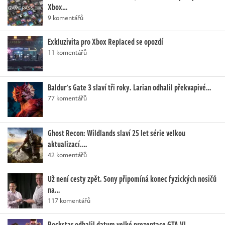
Xbox…
9 komentářů
Exkluzivita pro Xbox Replaced se opozdí
11 komentářů
Baldur's Gate 3 slaví tři roky. Larian odhalil překvapivé…
77 komentářů
Ghost Recon: Wildlands slaví 25 let série velkou
aktualizací.…
42 komentářů
Už není cesty zpět. Sony připomíná konec fyzických nosičů
na…
117 komentářů
Rockstar odhalil datum velké prezentace GTA VI