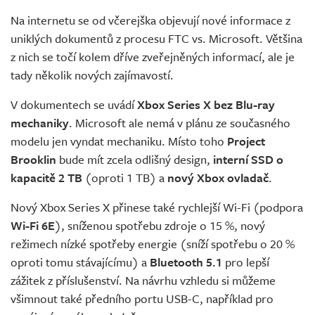
Živě
Na internetu se od včerejška objevují nové informace z
uniklých dokumentů z procesu FTC vs. Microsoft. Většina
z nich se točí kolem dříve zveřejněných informací, ale je
tady několik nových zajímavostí.
V dokumentech se uvádí
Xbox Series X bez Blu-ray
mechaniky
. Microsoft ale nemá v plánu ze současného
modelu jen vyndat mechaniku. Místo toho
Project
Brooklin
bude mít zcela odlišný design,
interní SSD o
kapacitě 2 TB
(oproti 1 TB) a
nový Xbox ovladač
.
Nový Xbox Series X přinese také rychlejší Wi-Fi (podpora
Wi-Fi 6E
), sníženou spotřebu zdroje o 15 %, nový
režimech nízké spotřeby energie (sníží spotřebu o 20 %
oproti tomu stávajícímu) a
Bluetooth 5.1
pro lepší
zážitek z příslušenství. Na návrhu vzhledu si můžeme
všimnout také předního portu USB-C, například pro