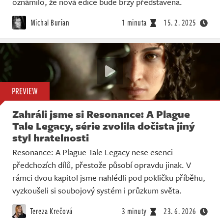
oznámilo, že nová edice bude brzy představena.
Michal Burian
1 minuta
15. 2. 2025
PREVIEW
Zahráli jsme si Resonance: A Plague
Tale Legacy, série zvolila dočista jiný
styl hratelnosti
Resonance: A Plague Tale Legacy nese esenci
předchozích dílů, přestože působí opravdu jinak. V
rámci dvou kapitol jsme nahlédli pod pokličku příběhu,
vyzkoušeli si soubojový systém i průzkum světa.
Tereza Krečová
3 minuty
23. 6. 2026