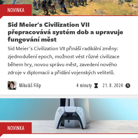
NOVINKA
Sid Meier's Civilization VII
přepracovává systém dob a upravuje
fungování měst
Sid Meier's Civilization VII přináší radikální změny:
zjednodušení epoch, možnost vést různé civilizace
během hry, novou správu měst, zavedení nového
zdroje v diplomacii a přidání vojenských velitelů.
Mikuláš Filip
4 minuty
21. 8. 2024
NOVINKA