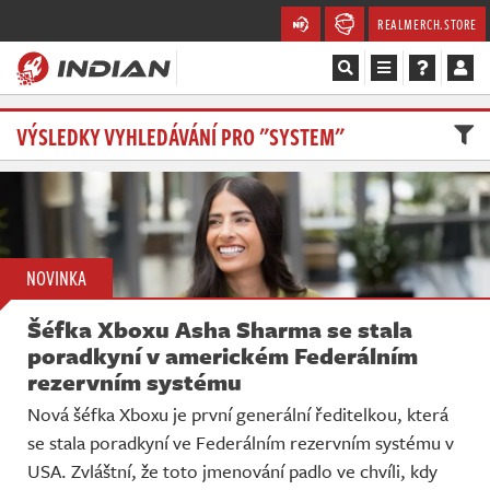
REALMERCH.STORE
Magazín
VÝSLEDKY VYHLEDÁVÁNÍ PRO "SYSTEM"
Recenze
Videa
NOVINKA
Soutěže
Šéfka Xboxu Asha Sharma se stala
Databáze
poradkyní v americkém Federálním
rezervním systému
Komunita
Nová šéfka Xboxu je první generální ředitelkou, která
se stala poradkyní ve Federálním rezervním systému v
Redakce
USA. Zvláštní, že toto jmenování padlo ve chvíli, kdy