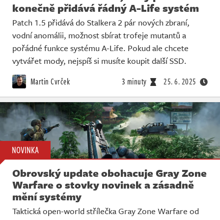
konečně přidává řádný A-Life systém
Patch 1.5 přidává do Stalkera 2 pár nových zbraní,
vodní anomálii, možnost sbírat trofeje mutantů a
pořádné funkce systému A-Life. Pokud ale chcete
vytvářet mody, nejspíš si musíte koupit další SSD.
Martin Cvrček
3 minuty
25. 6. 2025
NOVINKA
Obrovský update obohacuje Gray Zone
Warfare o stovky novinek a zásadně
mění systémy
Taktická open-world střílečka Gray Zone Warfare od