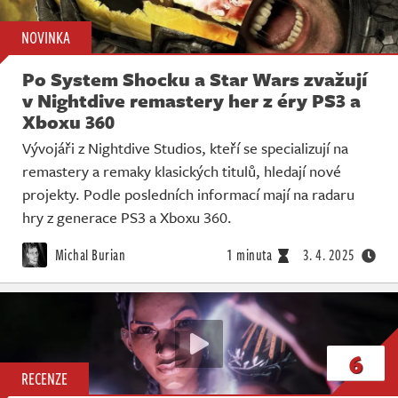
NOVINKA
Po System Shocku a Star Wars zvažují
v Nightdive remastery her z éry PS3 a
Xboxu 360
Vývojáři z Nightdive Studios, kteří se specializují na
remastery a remaky klasických titulů, hledají nové
projekty. Podle posledních informací mají na radaru
hry z generace PS3 a Xboxu 360.
Michal Burian
1 minuta
3. 4. 2025
6
RECENZE