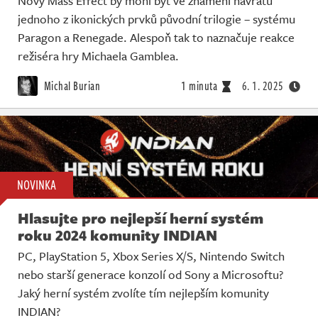
Nový Mass Effect by mohl být ve znamení návratu
jednoho z ikonických prvků původní trilogie – systému
Paragon a Renegade. Alespoň tak to naznačuje reakce
režiséra hry Michaela Gamblea.
Michal Burian
1 minuta
6. 1. 2025
NOVINKA
Hlasujte pro nejlepší herní systém
roku 2024 komunity INDIAN
PC, PlayStation 5, Xbox Series X/S, Nintendo Switch
nebo starší generace konzolí od Sony a Microsoftu?
Jaký herní systém zvolíte tím nejlepším komunity
INDIAN?