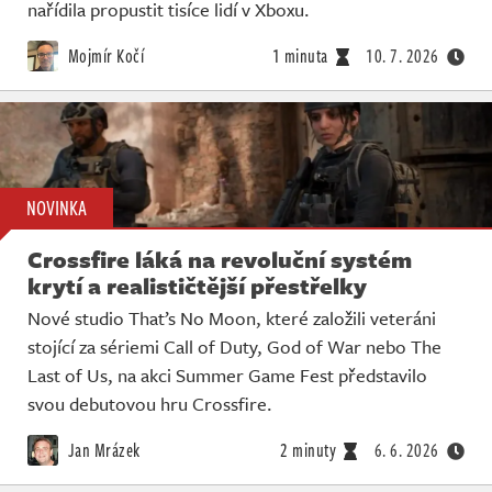
Živě
nařídila propustit tisíce lidí v Xboxu.
Mojmír Kočí
1 minuta
10. 7. 2026
NOVINKA
Crossfire láká na revoluční systém
krytí a realističtější přestřelky
Nové studio That’s No Moon, které založili veteráni
stojící za sériemi Call of Duty, God of War nebo The
Last of Us, na akci Summer Game Fest představilo
svou debutovou hru Crossfire.
Jan Mrázek
2 minuty
6. 6. 2026