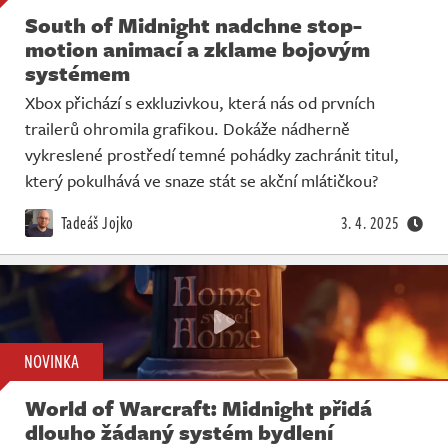
South of Midnight nadchne stop-
motion animací a zklame bojovým
systémem
Xbox přichází s exkluzivkou, která nás od prvních
trailerů ohromila grafikou. Dokáže nádherně
vykreslené prostředí temné pohádky zachránit titul,
který pokulhává ve snaze stát se akční mlátičkou?
Tadeáš Jojko
3. 4. 2025
NOVINKA
World of Warcraft: Midnight přidá
dlouho žádaný systém bydlení