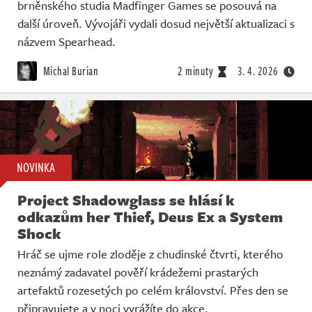
brněnského studia Madfinger Games se posouvá na
další úroveň. Vývojáři vydali dosud největší aktualizaci s
názvem Spearhead.
Michal Burian
2 minuty
3. 4. 2026
NOVINKA
Project Shadowglass se hlásí k
odkazům her Thief, Deus Ex a System
Shock
Hráč se ujme role zloděje z chudinské čtvrti, kterého
neznámý zadavatel pověří krádežemi prastarých
artefaktů rozesetých po celém království. Přes den se
připravujete a v noci vyrážíte do akce.