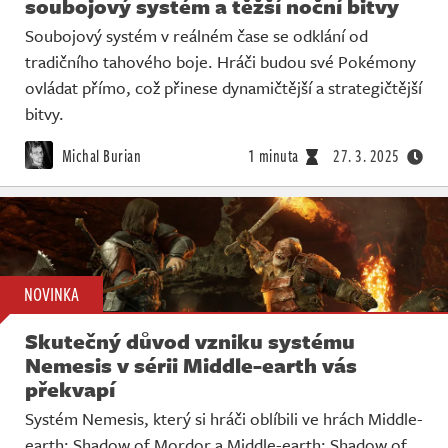
soubojový systém a těžší noční bitvy
Soubojový systém v reálném čase se odklání od
tradičního tahového boje. Hráči budou své Pokémony
ovládat přímo, což přinese dynamičtější a strategičtější
bitvy.
Michal Burian
1 minuta
27. 3. 2025
NOVINKA
Skutečný důvod vzniku systému
Nemesis v sérii Middle-earth vás
překvapí
Systém Nemesis, který si hráči oblíbili ve hrách Middle-
earth: Shadow of Mordor a Middle-earth: Shadow of