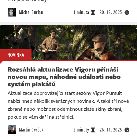
Michal Burian
1 minuta
30. 12. 2025
NOVINKA
Rozsáhlá aktualizace Vigoru přináší
novou mapu, náhodné události nebo
systém plakátů
Aktualizace doprovázející start sezóny Vigor Pursuit
nabízí hned několik svérázných novinek. A také tři nové
zbraně nebo možnost odemknout zlaté skiny zbraní,
pokud se vám daří na střelnici.
Martin Cvrček
2 minuty
26. 11. 2025