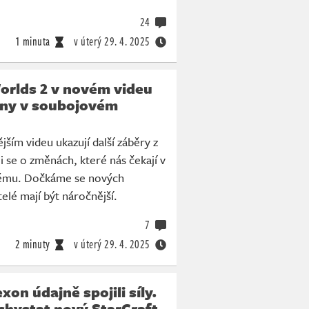
24
1 minuta
v úterý
29. 4. 2025
orlds 2 v novém videu
ny v soubojovém
jším videu ukazují další záběry z
i se o změnách, které nás čekají v
ému. Dočkáme se nových
elé mají být náročnější.
7
2 minuty
v úterý
29. 4. 2025
xon údajně spojili síly.
 chystat nový StarCraft