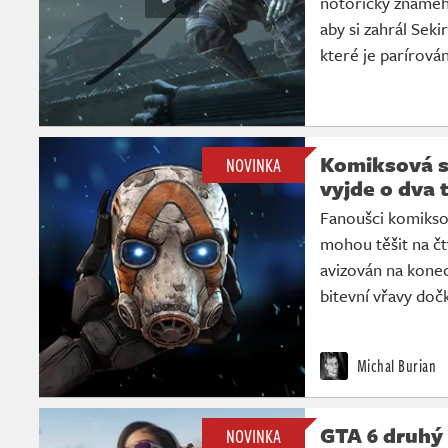
notoricky známéh
aby si zahrál Sek
které je parírován
Komiksová s
NOVINKA
vyjde o dva 
Fanoušci komikso
mohou těšit na čt
avizován na konec
bitevní vřavy doč
Michal Burian
GTA 6 druhý 
NOVINKA