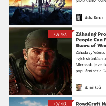
podle všeho postih
Michal Burian
Záhadný Pro
NOVINKA
People Can F
Gears of Wa
Záhada vyřešena. 
svých stránkách u
Microsoft je ve s
populární série G
Mojmír Kočí
RoadCraft lá
NOVINKA