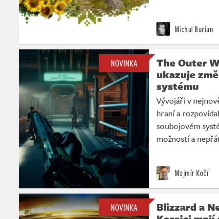
Michal Burian
The Outer W
NOVINKA
ukazuje změ
systému
Vývojáři v nejnově
hraní a rozpovídal
soubojovém syst
možností a nepřát
Mojmír Kočí
Blizzard a Ne
NOVINKA
Korejci mají