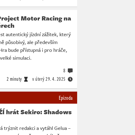
Project Motor Racing na
ěrech
st autentický jízdní zážitek, který
ně působivý, ale především
 Hra bude přístupná i pro hráče,
elké simulaci.
8
2 minuty
v úterý
29. 4. 2025
Epizoda
ŽÍ hrát Sekiro: Shadows
 trýznit redakci a vytáhl Gelua –