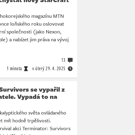
h
jihokorejského magazínu MTN
konce loňského roku oslovovat
rní společnosti (jako Nexon,
e) a nabízet jim práva na vývoj
13
1 minuta
v úterý
29. 4. 2025
Survivors se vypařil z
tele. Vypadá to na
kalyptického světa ovládaného
t mít hodně trpělivosti.
vival akci Terminator: Survivors