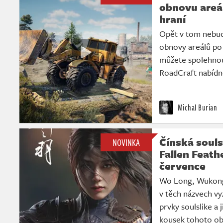
obnovu areá
hraní
Opět v tom nebud
obnovy areálů po 
můžete spolehnout
RoadCraft nabídne
Michal Burian
Čínská soul
NOVINKA
Fallen Feath
července
Wo Long, Wukong
v těch názvech vy
prvky soulslike a 
kousek tohoto ob