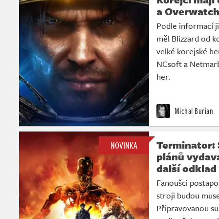
a Overwatc
Podle informací 
měl Blizzard od 
velké korejské he
NCsoft a Netmarbl
her.
Michal Burian
Terminator: 
NOVINKA
plánů vydava
další odklad
Fanoušci postapo
stroji budou muse
Připravovanou sur