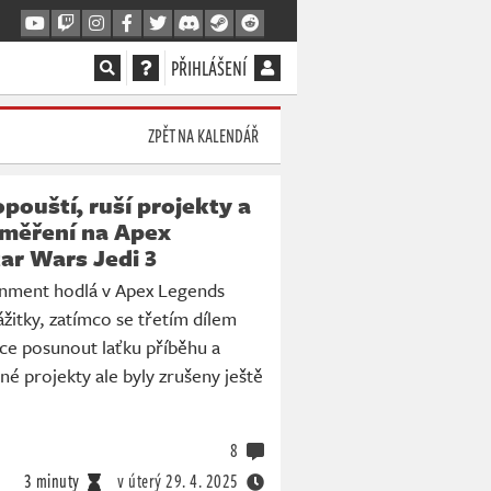
PŘIHLÁŠENÍ
ZPĚT NA KALENDÁŘ
ouští, ruší projekty a
aměření na Apex
ar Wars Jedi 3
nment hodlá v Apex Legends
žitky, zatímco se třetím dílem
ce posunout laťku příběhu a
iné projekty ale byly zrušeny ještě
8
3 minuty
v úterý
29. 4. 2025