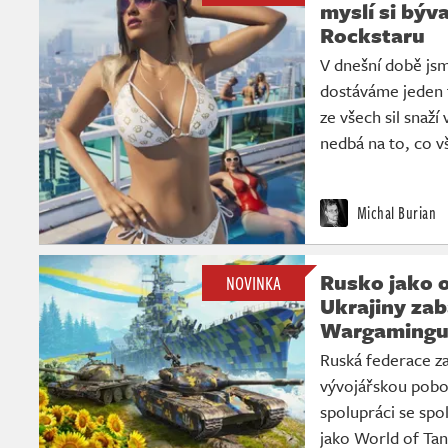
myslí si býv
Rockstaru
V dnešní době jsm
dostáváme jeden t
ze všech sil snaží
nedbá na to, co v
Michal Burian
Rusko jako 
NOVINKA
Ukrajiny zab
Wargaming
Ruská federace za
vývojářskou pobo
spolupráci se sp
jako World of Tan