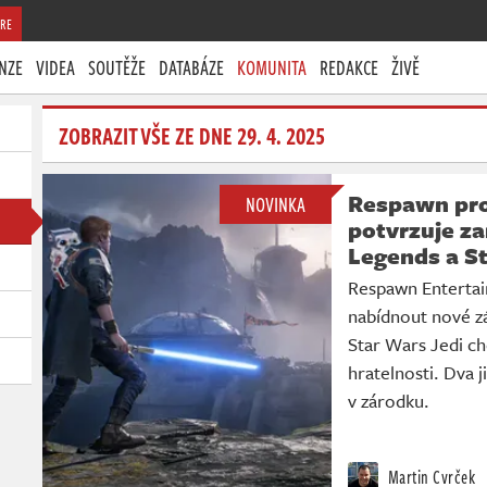
RE
NZE
VIDEA
SOUTĚŽE
DATABÁZE
KOMUNITA
REDAKCE
ŽIVĚ
ZOBRAZIT VŠE ZE DNE 29. 4. 2025
Respawn prop
NOVINKA
potvrzuje z
Legends a St
Respawn Entertai
nabídnout nové zá
Star Wars Jedi ch
hratelnosti. Dva j
v zárodku.
Martin Cvrček