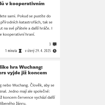
lů v kooperativním
ete sami. Pokud se pustíte do
přírodních katastrofách, tak se
 na své přátele a další hráče. I
 kooperativní hraní.
3
1 minuta
v úterý
29. 4. 2025
slike hra Wuchang:
ers vyjde již koncem
 nebo Wuchang. Člověk, aby se
znal. Jedno mají ale společné:
již koncem července vychází další
líbeného žánru.