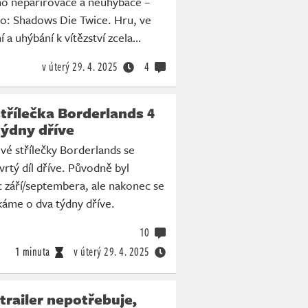
o neparírovače a neuhýbače –
iro: Shadows Die Twice. Hru, ve
í a uhýbání k vítězství zcela…
v úterý
29. 4. 2025
4
třílečka Borderlands 4
týdny dříve
vé střílečky Borderlands se
vrtý díl dříve. Původně byl
 září/septembera, ale nakonec se
káme o dva týdny dříve.
10
1 minuta
v úterý
29. 4. 2025
trailer nepotřebuje,