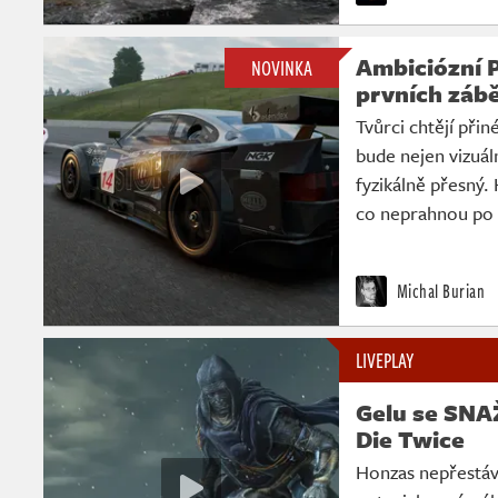
Ambiciózní 
NOVINKA
prvních záb
Tvůrci chtějí přiné
bude nejen vizuál
fyzikálně přesný.
co neprahnou po v
Michal Burian
LIVEPLAY
Gelu se SNA
Die Twice
Honzas nepřestává