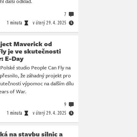
l další odklad.
7
1 minuta
v úterý
29. 4. 2025
ject Maverick od
ly je ve skutečnosti
r: E-Day
Polské studio People Can Fly na
přesnilo, že záhadný projekt pro
kutečnosti výpomoc na dalším dílu
ears of War.
9
1 minuta
v úterý
29. 4. 2025
ká na stavbu silnic a