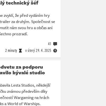
alý technický šéf
e zvyklí, že před vydáním hry
railer za druhým. Společnost se
 vnutit nám svou hru a občas ani
šechno prozradí.
41
2 minuty
v úterý
29. 4. 2025
odvetu za podporu
avilo bývalé studio
u
bavila Lesta Studios, někdejší
čku známou především díky
olečností Wargaming na hrách
ks a World of Warships.