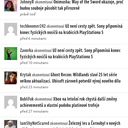
JohnnyR
Onimusha: Way of the Sword ukazuje, proč
okomentoval
budou souboje působit tak přirozeně
právě teď
techboomer242
Už není cesty zpět. Sony připomíná
okomentoval
konec fyzických nosičů na krabicích PlayStationu 5
před 6 minutami
Zavorka
Už není cesty zpět. Sony připomíná konec
okomentoval
fyzických nosičů na krabicích PlayStationu 5
před 10 minutami
Krytak
Ghost Recon: Wildlands slaví 25 let série
okomentoval
velkou aktualizací. Ubisoft zároveň potvrdil vývoj nového dílu
před 23 minutami
Bublifuk
Xbox na letošní rok chystá další změny
okomentoval
achievementů a vlastní podobu platinové trofeje
před 27 minutami
IamShyNotScared
Železný les a Černobyl v nových
okomentoval