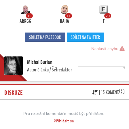
15
11
20
ARRGG
HAHA
F
SDÍLET NA FACEBOOK
SDÍLET NA TWITTER
Nahlásit chybu
Michal Burian
Autor článku / Šéfredaktor
DISKUZE
| 15 KOMENTÁŘŮ
Pro napsání komentáře musíš být přihlášen.
Přihlásit se