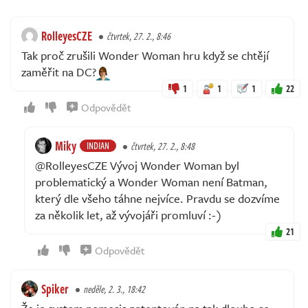
RolleyesCZE
čtvrtek, 27. 2., 8:46
Tak proč zrušili Wonder Woman hru když se chtějí
zaměřit na DC?
1
1
1
22
Odpovědět
Miky
INDIAN
čtvrtek, 27. 2., 8:48
@RolleyesCZE Vývoj Wonder Woman byl
problematický a Wonder Woman není Batman,
který dle všeho táhne nejvíce. Pravdu se dozvíme
za několik let, až vývojáři promluví :-)
21
Odpovědět
Spiker
neděle, 2. 3., 18:42