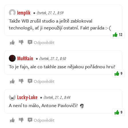
lemplik
čtvrtek, 27. 2., 8:59
Takže WB zrušil studio a ještě zablokoval
technologii, ať ji nepoužijí ostatní. Fakt paráda :-(
12
Odpovědět
MuRRain
čtvrtek, 27. 2., 8:50
To je fajn, ale co takhle zase nějakou pořádnou hru?
9
Odpovědět
Lucky-Luke
čtvrtek, 27. 2., 8:44
A není to málo, Antone Pavloviči?
9
Odpovědět