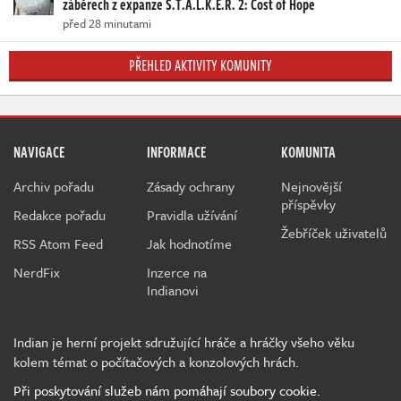
záběrech z expanze S.T.A.L.K.E.R. 2: Cost of Hope
před 28 minutami
PŘEHLED AKTIVITY KOMUNITY
NAVIGACE
INFORMACE
KOMUNITA
Archiv pořadu
Zásady ochrany
Nejnovější
příspěvky
Redakce pořadu
Pravidla užívání
Žebříček uživatelů
RSS Atom Feed
Jak hodnotíme
NerdFix
Inzerce na
Indianovi
Indian je herní projekt sdružující hráče a hráčky všeho věku
kolem témat o počítačových a konzolových hrách.
Při poskytování služeb nám pomáhají soubory cookie.