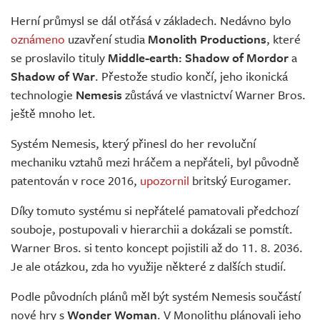
Živě
Herní průmysl se dál otřásá v základech. Nedávno bylo
oznámeno
uzavření studia
Monolith Productions
, které
se proslavilo tituly
Middle-earth: Shadow of Mordor
a
Shadow of War
. Přestože studio končí, jeho ikonická
technologie
Nemesis
zůstává ve vlastnictví Warner Bros.
ještě mnoho let.
Systém Nemesis, který přinesl do her revoluční
mechaniku vztahů mezi hráčem a nepřáteli, byl původně
patentován v roce 2016,
upozornil
britský Eurogamer.
Díky tomuto systému si nepřátelé pamatovali předchozí
souboje, postupovali v hierarchii a dokázali se pomstít.
Warner Bros. si tento koncept pojistili až do 11. 8. 2036.
Je ale otázkou, zda ho využije některé z dalších studií.
Podle původních plánů měl být systém Nemesis součástí
nové hry s
Wonder Woman
. V Monolithu plánovali jeho