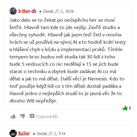
h-thor-dk
čtvrtek, 27. 2., 10:34
Jako dalo se to čekat po neúspěchu her se musí
šetřit. Hlavně tam kde to jde nejlíp. Zavřít studio a
všechny vyhodit. Hlavně jak jsem teď četl v mnoha
hrách se už používá na vývoj AI a to hodně krátí testy
a hlášení chyb v kódu a implementaci prvků. Tímhle
tempem brzo budou mít studia tak 30 lidí z toho
bude 5 vedoucích co nic nedělají a 15 se jich bude
starat o techniku a zbytek bude zadávat AI co má
dělat a jak to má dělat. Další věcí je Nemesis. Kdo to
teď použije když lidí co s tím dělali dostali padáka a
hlavně jedno z nejlepších studií to je jasná věc že to
dlouho WB nepřežije.
5
Odpovědět
Ballor
čtvrtek, 27. 2., 9:14