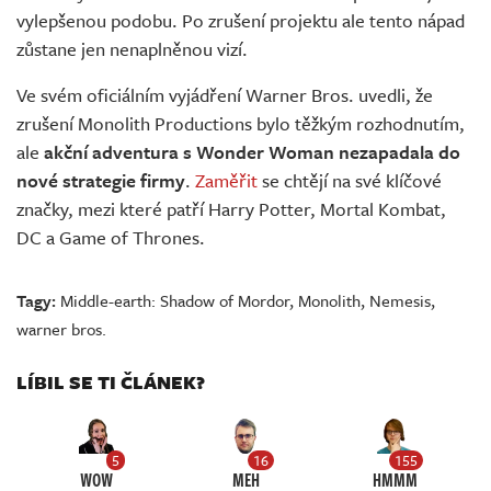
vylepšenou podobu. Po zrušení projektu ale tento nápad
zůstane jen nenaplněnou vizí.
Ve svém oficiálním vyjádření Warner Bros. uvedli, že
zrušení Monolith Productions bylo těžkým rozhodnutím,
ale
akční adventura s Wonder Woman nezapadala do
nové strategie firmy
.
Zaměřit
se chtějí na své klíčové
značky, mezi které patří Harry Potter, Mortal Kombat,
DC a Game of Thrones.
Tagy:
Middle-earth: Shadow of Mordor
,
Monolith
,
Nemesis
,
warner bros.
LÍBIL SE TI ČLÁNEK?
5
16
155
WOW
MEH
HMMM