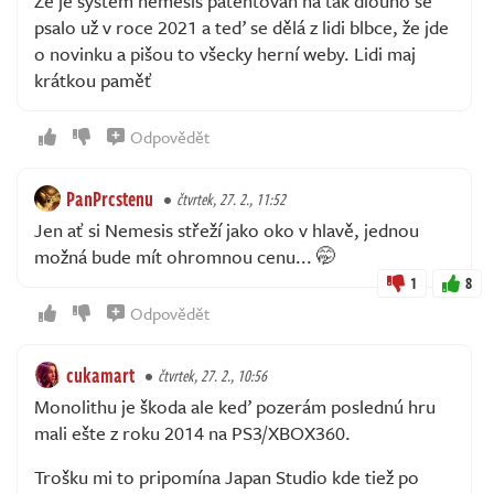
Že je system nemesis patentován na tak dlouho se
psalo už v roce 2021 a teď se dělá z lidi blbce, že jde
o novinku a pišou to všecky herní weby. Lidi maj
krátkou paměť
Odpovědět
PanPrcstenu
čtvrtek, 27. 2., 11:52
Jen ať si Nemesis střeží jako oko v hlavě, jednou
možná bude mít ohromnou cenu... 🤭
1
8
Odpovědět
cukamart
čtvrtek, 27. 2., 10:56
Monolithu je škoda ale keď pozerám poslednú hru
mali ešte z roku 2014 na PS3/XBOX360.
Trošku mi to pripomína Japan Studio kde tiež po