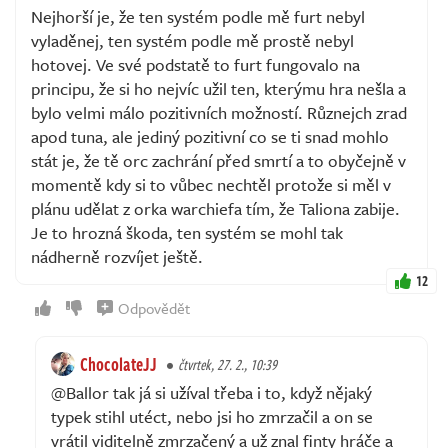
Nejhorší je, že ten systém podle mě furt nebyl
vyladěnej, ten systém podle mě prostě nebyl
hotovej. Ve své podstatě to furt fungovalo na
principu, že si ho nejvíc užil ten, kterýmu hra nešla a
bylo velmi málo pozitivních možností. Různejch zrad
apod tuna, ale jediný pozitivní co se ti snad mohlo
stát je, že tě orc zachrání před smrtí a to obyčejně v
momentě kdy si to vůbec nechtěl protože si měl v
plánu udělat z orka warchiefa tím, že Taliona zabije.
Je to hrozná škoda, ten systém se mohl tak
nádherně rozvíjet ještě.
12
Odpovědět
ChocolateJJ
čtvrtek, 27. 2., 10:39
@Ballor tak já si užíval třeba i to, když nějaký
typek stihl utéct, nebo jsi ho zmrzačil a on se
vrátil viditelně zmrzačený a už znal finty hráče a