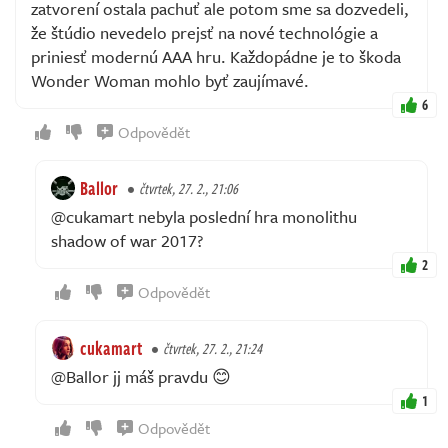
zatvorení ostala pachuť ale potom sme sa dozvedeli,
že štúdio nevedelo prejsť na nové technológie a
priniesť modernú AAA hru. Každopádne je to škoda
Wonder Woman mohlo byť zaujímavé.
6
Odpovědět
Ballor
čtvrtek, 27. 2., 21:06
@cukamart nebyla poslední hra monolithu
shadow of war 2017?
2
Odpovědět
cukamart
čtvrtek, 27. 2., 21:24
@Ballor jj máš pravdu 😊
1
Odpovědět