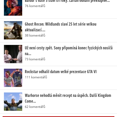
Baldur's Gate 3 slaví tři roky. Larian odhalil překvapivé…
76 komentářů
Ghost Recon: Wildlands slaví 25 let série velkou
aktualizací.…
38 komentářů
Už není cesty zpět. Sony připomíná konec fyzických nosičů
na…
73 komentářů
Rockstar odhalil datum velké prezentace GTA VI
111 komentářů
Warhorse nehodlá měnit recept na úspěch. Další Kingdom
Come…
62 komentářů