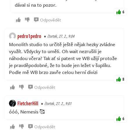
dával si na to pozor.
6
Odpovědět
pedro1pedro
čtvrtek, 27. 2., 9:04
Monolith studio to určitě ještě nějak hezky zvládne
využít. Vždycky to uměli. Oh wait nezrušili je
náhodou včera? Tak ať si patent ve WB užijí protože
je pravděpodobné, že to bude jen ležet v šuplíku.
Podle mě WB brzo zavře celou herní divizi
8
Odpovědět
FletcherHill
čtvrtek, 27. 2., 9:01
óóó, Nemesis 🥰
6
Odpovědět