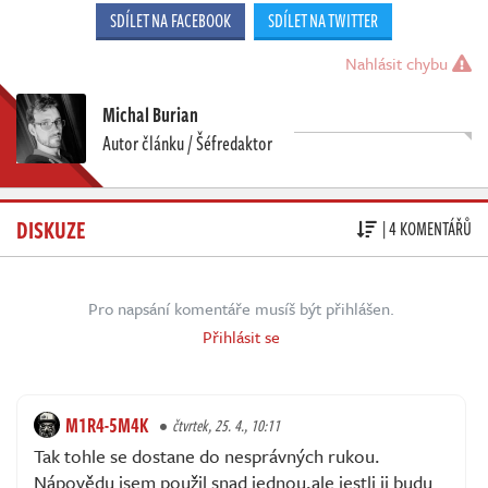
SDÍLET NA FACEBOOK
SDÍLET NA TWITTER
Nahlásit chybu
Michal Burian
Autor článku / Šéfredaktor
DISKUZE
| 4 KOMENTÁŘŮ
Pro napsání komentáře musíš být přihlášen.
Přihlásit se
M1R4-5M4K
čtvrtek, 25. 4., 10:11
Tak tohle se dostane do nesprávných rukou.
Nápovědu jsem použil snad jednou,ale jestli ji budu