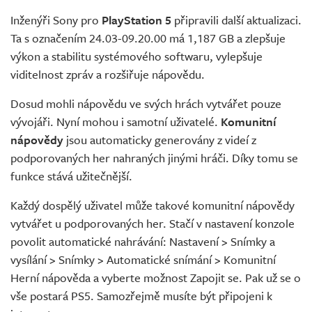
Živě
Inženýři Sony pro
PlayStation 5
připravili další aktualizaci.
Ta s označením 24.03-09.20.00 má 1,187 GB a zlepšuje
výkon a stabilitu systémového softwaru, vylepšuje
viditelnost zpráv a rozšiřuje nápovědu.
Dosud mohli nápovědu ve svých hrách vytvářet pouze
vývojáři. Nyní mohou i samotní uživatelé.
Komunitní
nápovědy
jsou automaticky generovány z videí z
podporovaných her nahraných jinými hráči. Díky tomu se
funkce stává užitečnější.
Každý dospělý uživatel může takové komunitní nápovědy
vytvářet u podporovaných her. Stačí v nastavení konzole
povolit automatické nahrávání: Nastavení > Snímky a
vysílání > Snímky > Automatické snímání > Komunitní
Herní nápověda a vyberte možnost Zapojit se. Pak už se o
vše postará PS5. Samozřejmě musíte být připojeni k