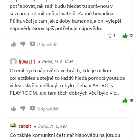
potřebovat,tak teď budu hledat tu správnou v
seznamu od milionů uživatelů. Za mě hovadina.
Půlka věcí je tam jak z doby kamenné,a oni vylepší
nápovědu.Sony spíš potřebuje nápovědu.
1
12
Odpovědět
N0vas11
čtvrtek, 25. 4., 10:49
Ocenil bych nápovědu ve hrách, kde je milion
collectibles a stejně to každý hledá pomocí youtube
videa..skvěle udělaný to bylo třeba v ASTRO´s
PLAYROOM..ale tam těch dobrých věcí bylo víc..
10
Odpovědět
cobalt
čtvrtek, 25. 4., 9:02
Co takhle komunitní čeština? Nápovědu na jútubu