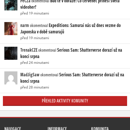
PeCZa
Buďte v obraze! Co červenec přinesl světu
okomentoval
videoher?
před 19 minutami
narm
Expeditions: Samurai nás už dnes vezme do
okomentoval
Japonska v době samurajů
před 19 minutami
TrenakCZE
Serious Sam: Shatterverse dorazí už na
okomentoval
konci srpna
před 24 minutami
MadJigSaw
Serious Sam: Shatterverse dorazí už na
okomentoval
konci srpna
před 28 minutami
PŘEHLED AKTIVITY KOMUNITY
NAVIGACE
INFORMACE
KOMUNITA