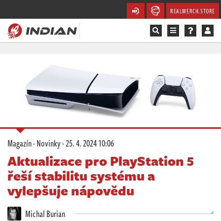
REALMERCH.STORE
Magazín
Recenze
Videa
Soutěže
Magazín
·
Novinky
·
25. 4. 2024 10:06
Databáze
Aktualizace pro PlayStation 5
řeší stabilitu systému a
Komunita
vylepšuje nápovědu
Redakce
Michal Burian