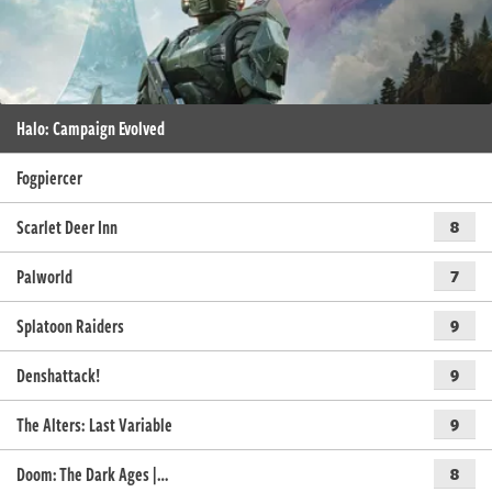
Halo: Campaign Evolved
Fogpiercer
Scarlet Deer Inn
8
Palworld
7
Splatoon Raiders
9
Denshattack!
9
The Alters: Last Variable
9
Doom: The Dark Ages |…
8