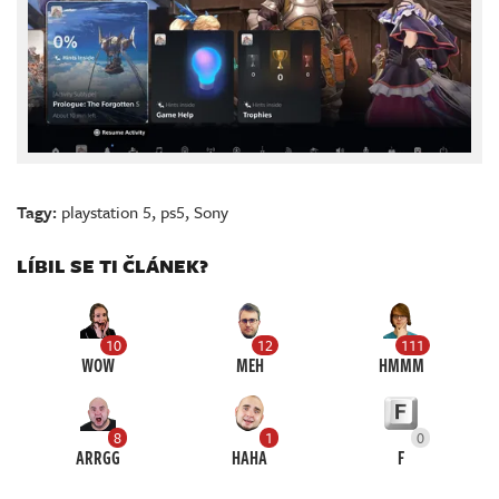
Tagy:
playstation 5
,
ps5
,
Sony
LÍBIL SE TI ČLÁNEK?
10
12
111
WOW
MEH
HMMM
8
1
0
ARRGG
HAHA
F