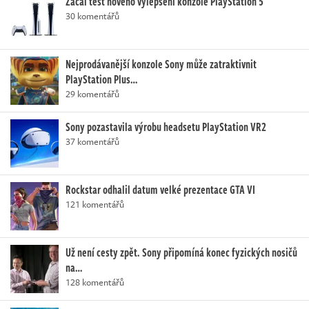
Začal test nového vylepšení konzole PlayStation 5
30 komentářů
Nejprodávanější konzole Sony může zatraktivnit
PlayStation Plus…
29 komentářů
Sony pozastavila výrobu headsetu PlayStation VR2
37 komentářů
Rockstar odhalil datum velké prezentace GTA VI
121 komentářů
Už není cesty zpět. Sony připomíná konec fyzických nosičů
na…
128 komentářů