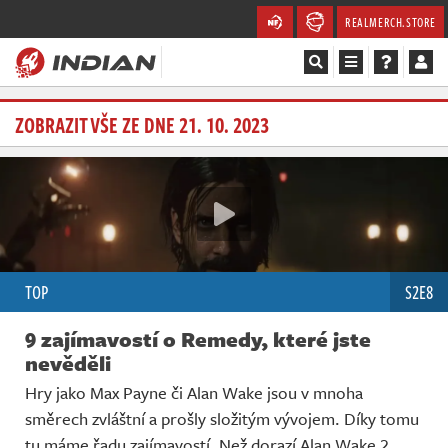
REALMERCH.STORE
Magazín
ZOBRAZIT VŠE ZE DNE 21. 10. 2023
Recenze
Videa
Soutěže
TOP
S2E8
Databáze
9 zajímavostí o Remedy, které jste
Komunita
nevěděli
Hry jako Max Payne či Alan Wake jsou v mnoha
Redakce
směrech zvláštní a prošly složitým vývojem. Díky tomu
tu máme řadu zajímavostí. Než dorazí Alan Wake 2,