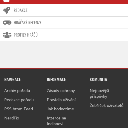
REDAKCE
HRÁČSKÉ RECENZE
PROFILY HRÁČŮ
NAVIGACE
INFORMACE
KOMUNITA
Archiv pořadu
Zásady ochrany
Nejnovější
příspěvky
Redakce pořadu
Pravidla užívání
Žebříček uživatelů
RSS Atom Feed
Jak hodnotíme
NerdFix
Inzerce na
Indianovi