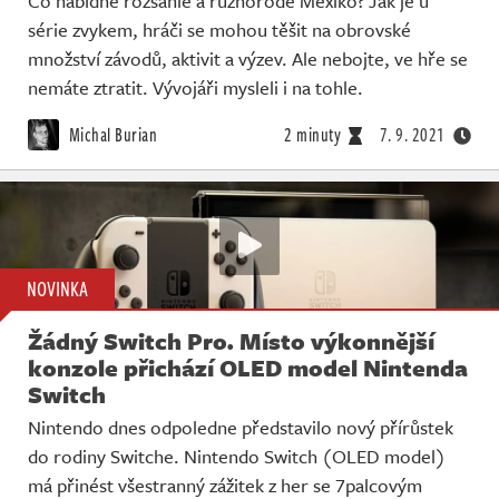
Co nabídne rozsáhlé a různorodé Mexiko? Jak je u
série zvykem, hráči se mohou těšit na obrovské
množství závodů, aktivit a výzev. Ale nebojte, ve hře se
nemáte ztratit. Vývojáři mysleli i na tohle.
Michal Burian
2 minuty
7. 9. 2021
NOVINKA
Žádný Switch Pro. Místo výkonnější
konzole přichází OLED model Nintenda
Switch
Nintendo dnes odpoledne představilo nový přírůstek
do rodiny Switche. Nintendo Switch (OLED model)
má přinést všestranný zážitek z her se 7palcovým