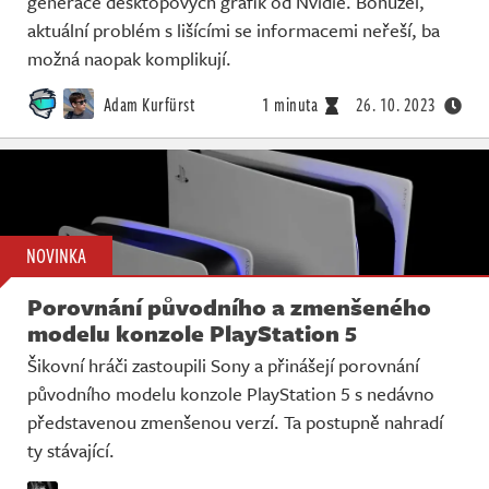
generace desktopových grafik od Nvidie. Bohužel,
aktuální problém s lišícími se informacemi neřeší, ba
možná naopak komplikují.
Adam Kurfürst
1 minuta
26. 10. 2023
NOVINKA
Porovnání původního a zmenšeného
modelu konzole PlayStation 5
Šikovní hráči zastoupili Sony a přinášejí porovnání
původního modelu konzole PlayStation 5 s nedávno
představenou zmenšenou verzí. Ta postupně nahradí
ty stávající.