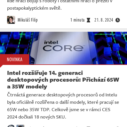
kde hráči bojují s roboty i ostatními hráči o přežití v
postapokalyptickém světě.
Mikuláš Filip
1 minuta
21. 8. 2024
NOVINKA
Intel rozšiřuje 14. generaci
desktopových procesorů: Přichází 65W
a 35W modely
Čtrnáctá generace desktopových procesorů od Intelu
byla oficiálně rozšířena o další modely, které pracují se
65W nebo 35W TDP. Celkově jsme se v rámci CES
2024 dočkali 18 nových SKU.