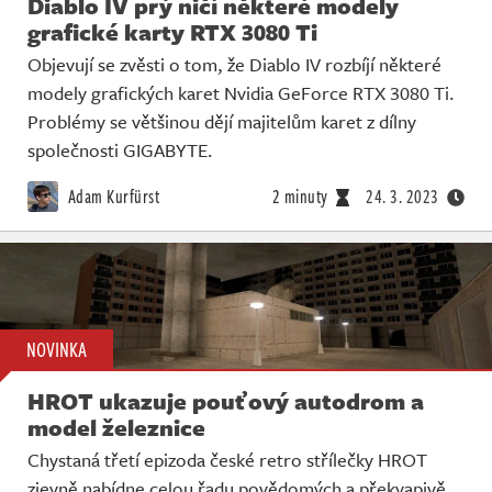
Diablo IV prý ničí některé modely
grafické karty RTX 3080 Ti
Objevují se zvěsti o tom, že Diablo IV rozbíjí některé
modely grafických karet Nvidia GeForce RTX 3080 Ti.
Problémy se většinou dějí majitelům karet z dílny
společnosti GIGABYTE.
Adam Kurfürst
2 minuty
24. 3. 2023
NOVINKA
HROT ukazuje pouťový autodrom a
model železnice
Chystaná třetí epizoda české retro střílečky HROT
zjevně nabídne celou řadu povědomých a překvapivě