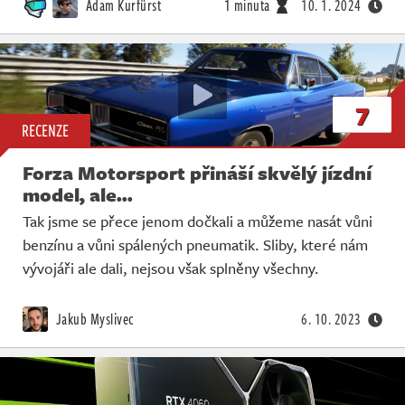
Adam Kurfürst
1 minuta
10. 1. 2024
7
RECENZE
Forza Motorsport přináší skvělý jízdní
model, ale...
Tak jsme se přece jenom dočkali a můžeme nasát vůni
benzínu a vůni spálených pneumatik. Sliby, které nám
vývojáři ale dali, nejsou však splněny všechny.
Jakub Myslivec
6. 10. 2023