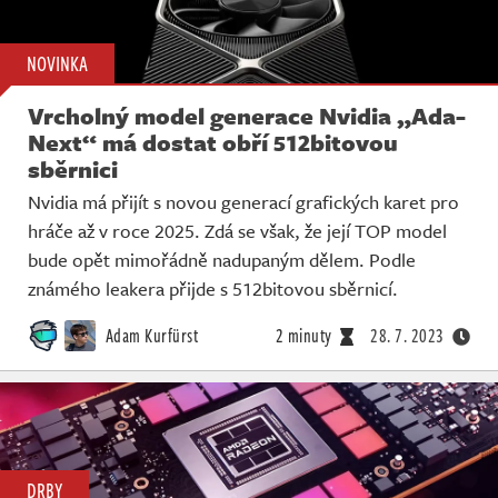
NOVINKA
Vrcholný model generace Nvidia „Ada-
Next“ má dostat obří 512bitovou
sběrnici
Nvidia má přijít s novou generací grafických karet pro
hráče až v roce 2025. Zdá se však, že její TOP model
bude opět mimořádně nadupaným dělem. Podle
známého leakera přijde s 512bitovou sběrnicí.
Adam Kurfürst
2 minuty
28. 7. 2023
DRBY