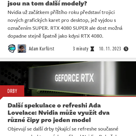
jsou na tom další modely?
Nvidia už začátkem příštího roku představí trojici
nových grafických karet pro desktop, jež vyjdou s
označením SUPER. RTX 4080 SUPER ale dost možná
dopadne stejně špatně jako kdysi RTX 4080.
Adam Kurfürst
3 minuty
10. 11. 2023
DRBY
Další spekulace o refreshi Ada
Lovelace: Nvidia může využít dva
různé čipy pro jeden model
Objevují se další drby týkající se refreshe současné