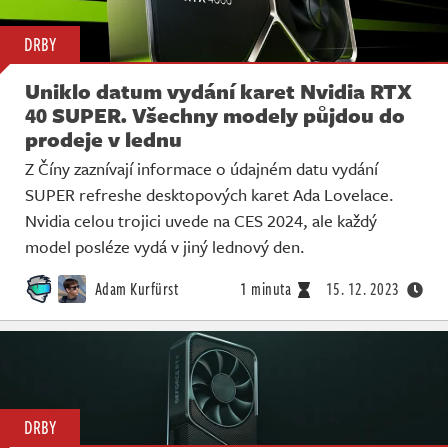
DRBY
Uniklo datum vydání karet Nvidia RTX
40 SUPER. Všechny modely půjdou do
prodeje v lednu
Z Číny zaznívají informace o údajném datu vydání
SUPER refreshe desktopových karet Ada Lovelace.
Nvidia celou trojici uvede na CES 2024, ale každý
model posléze vydá v jiný lednový den.
Adam Kurfürst
1 minuta
15. 12. 2023
DRBY