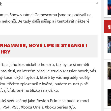
ek
ames Show v rámci Gamescomu jsme se podívali na
 nekončí. Je tady další nášup a i tentokrát některé
N
HAMMER, NOVÉ LIFE IS STRANGE I
 HRY
afta a jeho kosmického hororu, tak byste si neměli
ento titul, na kterém pracuje studio Massive Work, vás
lný kosmických bytostí, které by vás nejraději viděly
nkou těchto zplozenců z hvězd, budete muset plně
ající zbraně na blízko i na dálku.
ský svět známý jako Revion Prime se budete moci
PC, PS4, PS5, Xboxu One a Xboxu Series X/S.