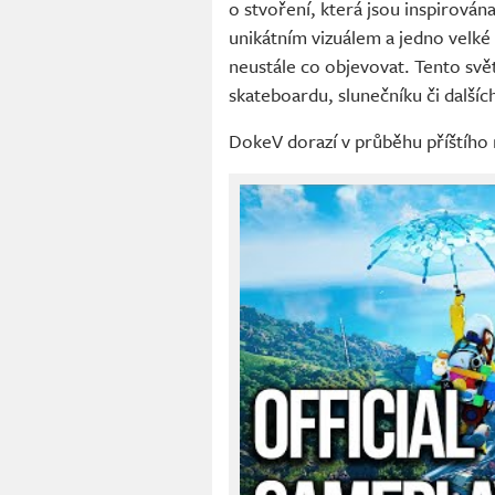
o stvoření, která jsou inspirován
unikátním vizuálem a jedno velké 
neustále co objevovat. Tento svě
skateboardu, slunečníku či další
DokeV dorazí v průběhu příštího 