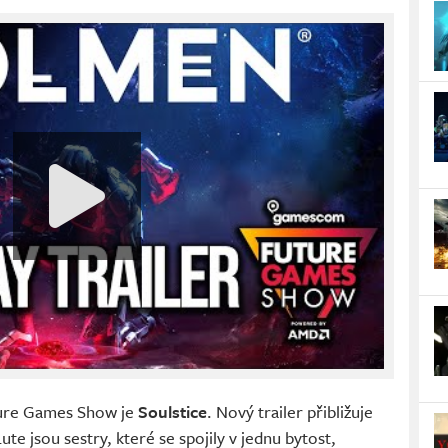
ture Games Show je
Soulstice
. Nový trailer přibližuje
Lute jsou sestry, které se spojily v jednu bytost,