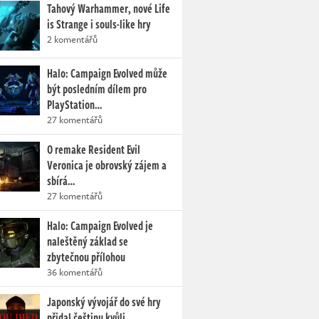
Tahový Warhammer, nové Life
is Strange i souls-like hry
2 komentářů
Halo: Campaign Evolved může
být posledním dílem pro
PlayStation…
27 komentářů
O remake Resident Evil
Veronica je obrovský zájem a
sbírá…
27 komentářů
Halo: Campaign Evolved je
naleštěný základ se
zbytečnou přílohou
36 komentářů
Japonský vývojář do své hry
přidal češtinu kvůli