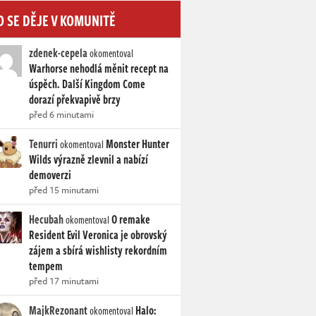
O SE DĚJE V KOMUNITĚ
zdenek-cepela
okomentoval
Warhorse nehodlá měnit recept na
úspěch. Další Kingdom Come
dorazí překvapivě brzy
před 6 minutami
Tenurri
Monster Hunter
okomentoval
Wilds výrazně zlevnil a nabízí
demoverzi
před 15 minutami
Hecubah
O remake
okomentoval
Resident Evil Veronica je obrovský
zájem a sbírá wishlisty rekordním
tempem
před 17 minutami
MajkRezonant
Halo:
okomentoval