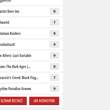
gpiercer
arlet Deer Inn
8
lworld
7
latoon Raiders
9
nshattack!
9
e Alters: Last Variable
9
om: The Dark Ages |…
8
sassin’s Creed: Black Flag…
7
ythm Paradise Groove
9
SEZNAM RECENZÍ
JAK HODNOTÍME