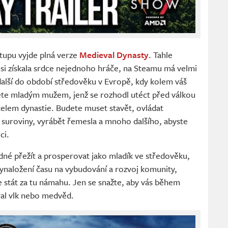
tupu vyjde plná verze
Medieval Dynasty
. Tahle
 si získala srdce nejednoho hráče, na Steamu má velmi
alší do období středověku v Evropě, kdy kolem váš
anete mladým mužem, jenž se rozhodl utéct před válkou
elem dynastie. Budete muset stavět, ovládat
t suroviny, vyrábět řemesla a mnoho dalšího, abyste
ci.
adné přežít a prosperovat jako mladík ve středověku,
vynaložení času na vybudování a rozvoj komunity,
e stát za tu námahu. Jen se snažte, aby vás během
ral vlk nebo medvěd.