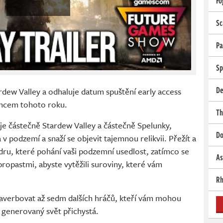
Fo
Sc
Pa
Sp
De
ew Valley a odhaluje datum spuštění early access
oncem tohoto roku.
Th
je částečně Stardew Valley a částečně Spelunky,
Do
v podzemí a snaží se objevit tajemnou relikvii. Přežít a
ru, které pohání vaši podzemní usedlost, zatímco se
As
ropastmi, abyste vytěžili suroviny, které vám
Rh
naverbovat až sedm dalších hráčů, kteří vám mohou
ě generovaný svět přichystá.