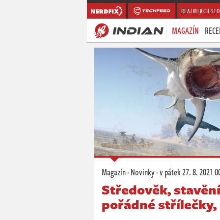
REALMERCH.STO
MAGAZÍN
RECE
Magazín
·
Novinky
·
v pátek
27. 8. 2021 0
Středověk, stavění
pořádné střílečky,