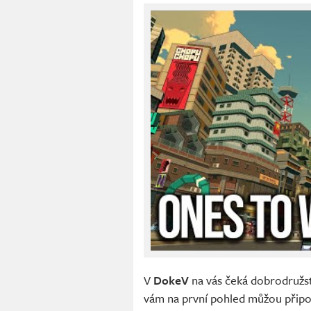
V
DokeV
na vás čeká dobrodružst
vám na první pohled můžou připo