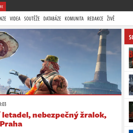
RE
NZE
VIDEA
SOUTĚŽE
DATABÁZE
KOMUNITA
REDAKCE
ŽIVĚ
S
0:03
 letadel, nebezpečný žralok,
 Praha