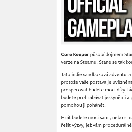
Core Keeper
působí dojmem Stard
verze na Steamu. Stane se tak k
Tato indie sandboxová adventura 
protože vaše postava je uvězněna 
prosperovat budete moci díky Jád
budete prohrabávat jeskyněmi a p
pomohou ji pohánět.
Hrát budete moci sami, nebo si 
řešit výzvy, jež vám proceduráln