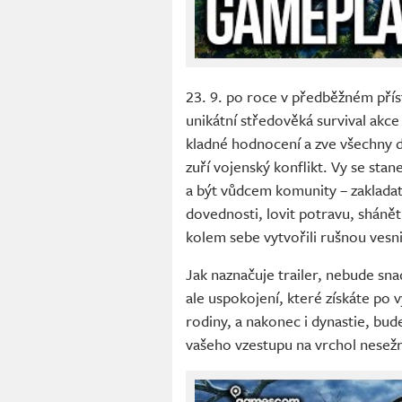
23. 9. po roce v předběžném přís
unikátní středověká survival akce
kladné hodnocení a zve všechny d
zuří vojenský konflikt. Vy se st
a být vůdcem komunity – zakladat
dovednosti, lovit potravu, sháně
kolem sebe vytvořili rušnou vesni
Jak naznačuje trailer, nebude sn
ale uspokojení, které získáte po 
rodiny, a nakonec i dynastie, bud
vašeho vzestupu na vrchol nesež