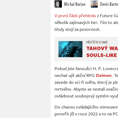
Michal Burian
Denis Bart
V první části přehledu
z Future G
několik zajímavých her. Tím to ale
tituly stojí za pozornost.
TAHOVÝ WAR
SOULS-LIKE
Pokud jste fanoušci H. P. Lovecr
nechat ujít akční RPG
Dolmen
. T
zavede do sci-fi světa, který je p
mrtvého. Abyste se nestali svači
ovládnout soubojový systém využív
Do chaosu ovládajícího mimozem
ponořit již v roce 2022 a to na 