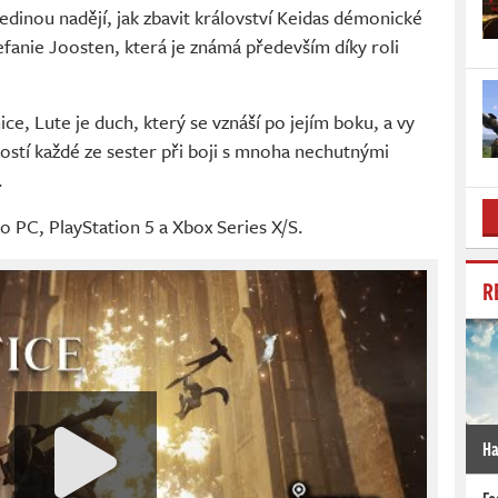
 jedinou nadějí, jak zbavit království Keidas démonické
efanie Joosten, která je známá především díky roli
ce, Lute je duch, který se vznáší po jejím boku, a vy
ostí každé ze sester při boji s mnoha nechutnými
.
o PC, PlayStation 5 a Xbox Series X/S.
R
Ha