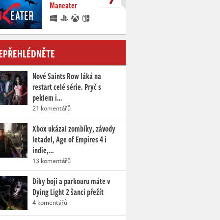
Maneater
EPŘEHLÉDNĚTE
Nové Saints Row láká na
restart celé série. Pryč s
peklem i…
21 komentářů
Xbox ukázal zombíky, závody
letadel, Age of Empires 4 i
indie,…
13 komentářů
Díky boji a parkouru máte v
Dying Light 2 šanci přežít
4 komentářů