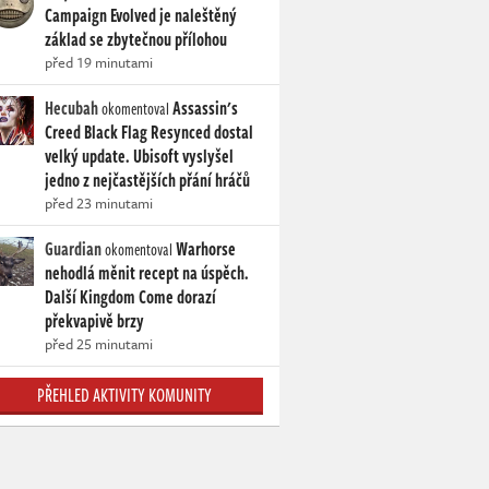
Campaign Evolved je naleštěný
základ se zbytečnou přílohou
před 19 minutami
Hecubah
Assassin's
okomentoval
Creed Black Flag Resynced dostal
velký update. Ubisoft vyslyšel
jedno z nejčastějších přání hráčů
před 23 minutami
Guardian
Warhorse
okomentoval
nehodlá měnit recept na úspěch.
Další Kingdom Come dorazí
překvapivě brzy
před 25 minutami
PŘEHLED AKTIVITY KOMUNITY