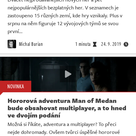
nejpopulárnějších bezplatných her. V seznamech je
zastoupeno 15 různých zemí, kde hry vznikaly. Plus v
srpnu na něm figuruje 12 vývojových týmů se svou
první…
Michal Burian
1 minuta
24. 9. 2019
NOVINKA
Hororová adventura Man of Medan
bude obsahovat multiplayer, a to hned
ve dvojím podání
Možná si říkáte, adventura a multiplayer? To přeci
nejde dohromady. Ovšem tvůrci úspěšné hororové