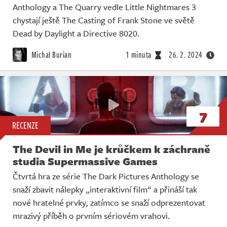
Anthology a The Quarry vedle Little Nightmares 3
chystají ještě The Casting of Frank Stone ve světě
Dead by Daylight a Directive 8020.
Michal Burian
1 minuta
26. 2. 2024
7
RECENZE
The Devil in Me je krůčkem k záchraně
studia Supermassive Games
Čtvrtá hra ze série The Dark Pictures Anthology se
snaží zbavit nálepky „interaktivní film“ a přináší tak
nové hratelné prvky, zatímco se snaží odprezentovat
mrazivý příběh o prvním sériovém vrahovi.