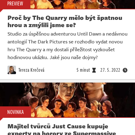
PREVIEW
Proč by The Quarry mělo být špatnou
hrou a zmýlili jsme se?
Studio za úspěšnou adventurou Until Dawn a nedávnou
antologií The Dark Pictures se rozhodlo vydat novou
hru The Quarry a my dostali příležitost vyzkoušet
hodinovou ukázku. Jaké jsou naše dojmy?
Tereza Krečová
5 minut
27. 5. 2022
NOVINKA
Majitel tvůrců Just Cause kupuje
experty na horory ze Supermassive