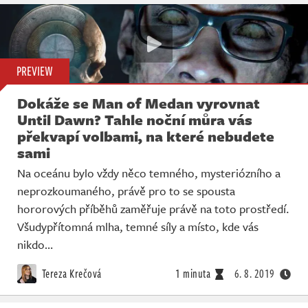
PREVIEW
Dokáže se Man of Medan vyrovnat
Until Dawn? Tahle noční můra vás
překvapí volbami, na které nebudete
sami
Na oceánu bylo vždy něco temného, mysteriózního a
neprozkoumaného, právě pro to se spousta
hororových příběhů zaměřuje právě na toto prostředí.
Všudypřítomná mlha, temné síly a místo, kde vás
nikdo…
Tereza Krečová
1 minuta
6. 8. 2019