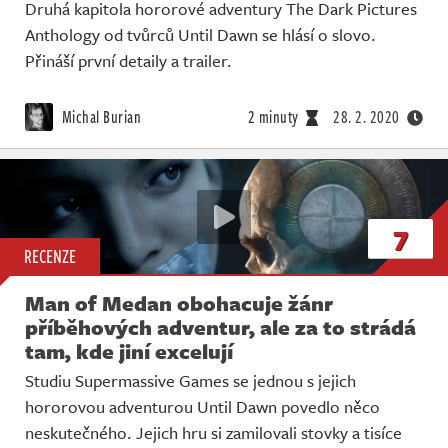
Druhá kapitola hororové adventury The Dark Pictures
Anthology od tvůrců Until Dawn se hlásí o slovo.
Přináší první detaily a trailer.
Michal Burian
2 minuty
28. 2. 2020
7
RECENZE
Man of Medan obohacuje žánr
příběhových adventur, ale za to strádá
tam, kde jiní excelují
Studiu Supermassive Games se jednou s jejich
hororovou adventurou Until Dawn povedlo něco
neskutečného. Jejich hru si zamilovali stovky a tisíce