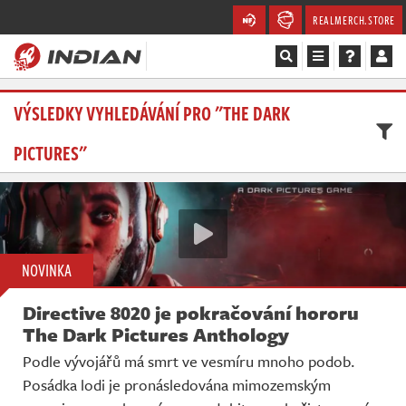
REALMERCH.STORE
Magazín
VÝSLEDKY VYHLEDÁVÁNÍ PRO "THE DARK
PICTURES"
Recenze
Videa
Soutěže
NOVINKA
Databáze
Directive 8020 je pokračování hororu
Komunita
The Dark Pictures Anthology
Podle vývojářů má smrt ve vesmíru mnoho podob.
Redakce
Posádka lodi je pronásledována mimozemským