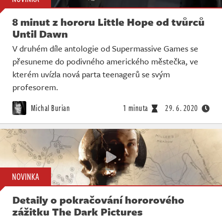
8 minut z hororu Little Hope od tvůrců
Until Dawn
V druhém díle antologie od Supermassive Games se
přesuneme do podivného amerického městečka, ve
kterém uvízla nová parta teenagerů se svým
profesorem.
Michal Burian
1 minuta
29. 6. 2020
NOVINKA
Detaily o pokračování hororového
zážitku The Dark Pictures