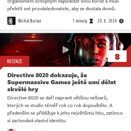
organismem schopným napodobit svou kořist a musí
Živě
přelstít své pronásledovatele, aby se dostala domů.
Michal Burian
1 minuta
20. 8. 2024
8
RECENZE
Directive 8020 dokazuje, že
Supermassive Games ještě umí dělat
skvělé hry
Directive 8020 se daří napravit většinu nešvarů,
kterých se studio téměř rok co rok dopouštělo. A
především se přibližuje k jeho největšimu hitu, zatímco
si zachovává vlastní identitu.