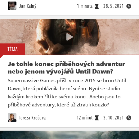
Jan Kalný
1 minuta
28. 5. 2021
TÉMA
Je tohle konec příběhových adventur
nebo jenom vývojářů Until Dawn?
Supermassive Games přišli v roce 2015 se hrou Until
Dawn, která pobláznila herní scénu. Nyní se studio
každým krokem řítí ke svému konci. Anebo jsou to
příběhové adventury, které už ztratili kouzlo?
Tereza Krečová
12 minut
3. 10. 2021