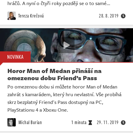
hráčů. A nyní o čtyři roky později se o to samé…
Tereza Krečová
28. 8. 2019
NOVINKA
Horor Man of Medan přináší na
omezenou dobu Friend’s Pass
Po omezenou dobu si můžete horor Man of Medan
zahrát s kamarádem, který hru nevlastní. Vše probíhá
skrz bezplatný Friend's Pass dostupný na PC,
PlayStationu 4 a Xboxu One.
Michal Burian
1 minuta
29. 11. 2019