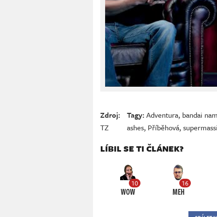
Zdroj:
Tagy:
Adventura
,
bandai na
TZ
ashes
,
Příběhová
,
supermass
LÍBIL SE TI ČLÁNEK?
10
16
WOW
MEH