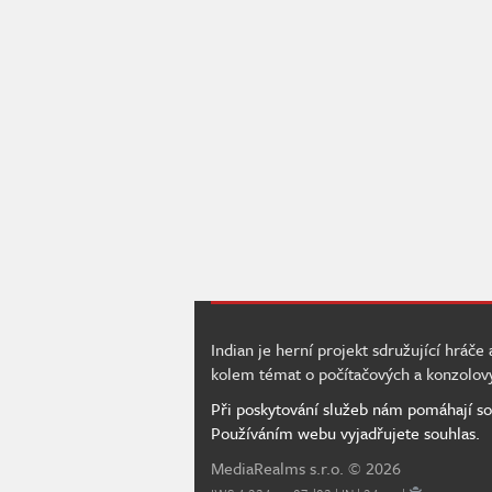
Indian je herní projekt sdružující hráče
kolem témat o počítačových a konzolov
Při poskytování služeb nám pomáhají so
Používáním webu vyjadřujete souhlas.
MediaRealms s.r.o.
© 2026