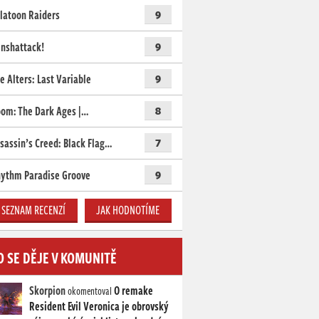
latoon Raiders
9
nshattack!
9
e Alters: Last Variable
9
om: The Dark Ages |…
8
sassin’s Creed: Black Flag…
7
ythm Paradise Groove
9
SEZNAM RECENZÍ
JAK HODNOTÍME
O SE DĚJE V KOMUNITĚ
Skorpion
O remake
okomentoval
Resident Evil Veronica je obrovský