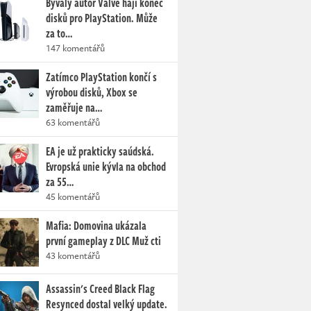
Bývalý autor Valve hájí konec
disků pro PlayStation. Může
za to…
147 komentářů
Zatímco PlayStation končí s
výrobou disků, Xbox se
zaměřuje na…
63 komentářů
EA je už prakticky saúdská.
Evropská unie kývla na obchod
za 55…
45 komentářů
Mafia: Domovina ukázala
první gameplay z DLC Muž cti
43 komentářů
Assassin's Creed Black Flag
Resynced dostal velký update.