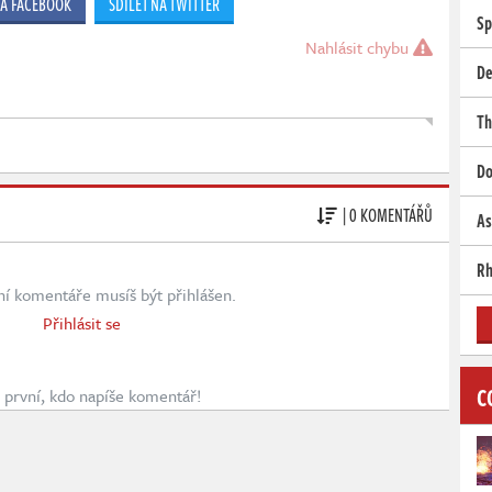
NA FACEBOOK
SDÍLET NA TWITTER
Sp
Nahlásit chybu
De
Th
Do
| 0 KOMENTÁŘŮ
As
Rh
ní komentáře musíš být přihlášen.
Přihlásit se
C
první, kdo napíše komentář!