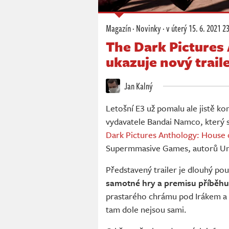
Magazín
·
Novinky
·
v úterý
15. 6. 2021 2
The Dark Pictures
ukazuje nový trail
Jan Kalný
Letošní E3 už pomalu ale jistě ko
vydavatele Bandai Namco, který 
Dark Pictures Anthology: House 
Supermmasive Games, autorů Un
Představený trailer je dlouhý po
samotné hry a premisu příběhu
prastarého chrámu pod Irákem a m
tam dole nejsou sami.