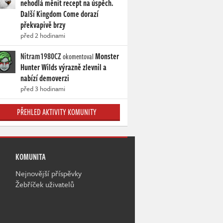
nehodlá měnit recept na úspěch.
Další Kingdom Come dorazí
překvapivě brzy
před 2 hodinami
Nitram1980CZ
Monster
okomentoval
Hunter Wilds výrazně zlevnil a
nabízí demoverzi
před 3 hodinami
PŘEHLED AKTIVITY KOMUNITY
KOMUNITA
Nejnovější příspěvky
Žebříček uživatelů