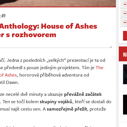
3:49
 Anthology: House of Ashes
er s rozhovorem
N
nčí. Jedna z posledních „velkých“ prezentací je ta od
se předvedl s pouze jediným projektem. Tím je
The
of Ashes
, hororová příběhová adventura od
til Dawn.
uze necelé dvě minuty a ukazuje
převážně začátek
. Ten se točí kolem
skupiny vojáků
, kteří se dostali do
usí najít cestu ven. A
samozřejmě přežít
, protože