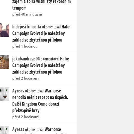
zájem a sbírá wishlisty rekordním
tempem
před 40 minutami
hidejosi-kinosita
Halo:
okomentoval
Campaign Evolved je naleštěný
základ se zbytečnou přílohou
před 1 hodinou
jakubandreas04
Halo:
okomentoval
Campaign Evolved je naleštěný
základ se zbytečnou přílohou
před 2 hodinami
Ayreas
Warhorse
okomentoval
nehodlá měnit recept na úspěch.
Další Kingdom Come dorazí
překvapivě brzy
před 2 hodinami
Ayreas
Warhorse
okomentoval