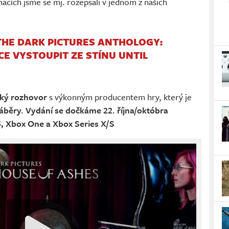
acích jsme se mj. rozepsali v jednom z našich
THE DARK PICTURES ANTHOLOGY:
E VYSTOUPIT ZE STÍNU UNTIL
tký rozhovor
s výkonným producentem hry, který je
áběry. Vydání se dočkáme 22. října/októbra
5, Xbox One a Xbox Series X/S