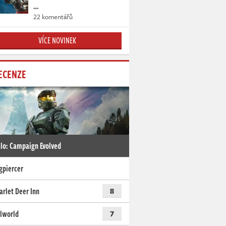
…
22 komentářů
VÍCE NOVINEK
ECENZE
lo: Campaign Evolved
gpiercer
arlet Deer Inn
8
lworld
7