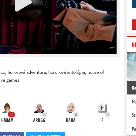
R
mco
,
hororová adventura
,
hororová antológia
,
house of
ive games
Ha
Fo
Sc
63
0
0
0
HMMM
ARRGG
HAHA
F
Pa