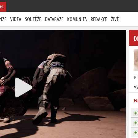
RE
NZE
VIDEA
SOUTĚŽE
DATABÁZE
KOMUNITA
REDAKCE
ŽIVĚ
D
P
Vy
N