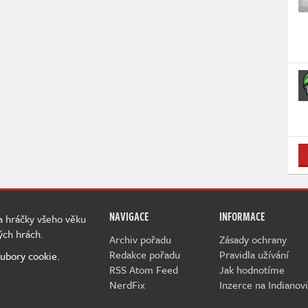
NAVIGACE
INFORMACE
 a hráčky všeho věku
ých hrách.
Archiv pořadu
Zásady ochrany
Redakce pořadu
Pravidla užívání
ubory cookie.
RSS Atom Feed
Jak hodnotíme
NerdFix
Inzerce na Indianovi