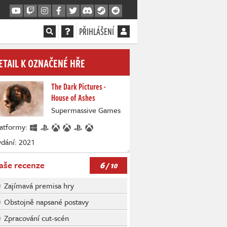
PŘIHLÁŠENÍ
ETAIL K OZNAČENÉ HŘE
The Dark Pictures -
House of Ashes
Supermassive Games
latformy:
dání: 2021
6
aše recenze
/ 10
Zajímavá premisa hry
Obstojně napsané postavy
Zpracování cut-scén