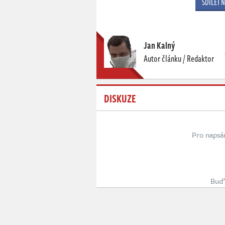
SDÍLET 
Jan Kalný
Autor článku / Redaktor
DISKUZE
Pro napsá
Buď 