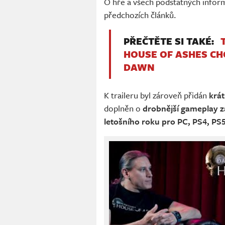
O hře a všech podstatných inform
předchozích článků.
PŘEČTĚTE SI TAKÉ:
HOUSE OF ASHES CHC
DAWN
K traileru byl zároveň přidán
krá
doplněn o
drobnější gameplay z
letošního roku pro PC, PS4, PS