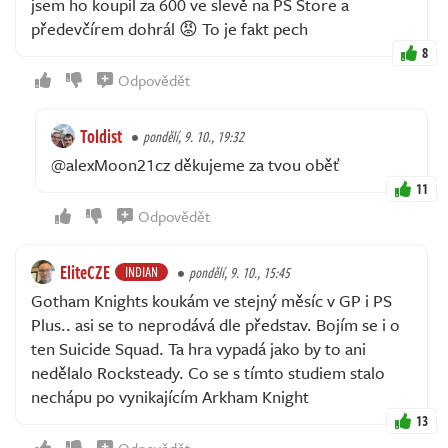
jsem ho koupil za 600 ve slevě na PS Store a
předevčírem dohrál 😡 To je fakt pech
8
Odpovědět
Toldist
pondělí, 9. 10., 19:32
@alexMoon21cz děkujeme za tvou oběť
11
Odpovědět
EliteCZE
INDIAN
pondělí, 9. 10., 15:45
Gotham Knights koukám ve stejný měsíc v GP i PS
Plus.. asi se to neprodává dle představ. Bojím se i o
ten Suicide Squad. Ta hra vypadá jako by to ani
nedělalo Rocksteady. Co se s tímto studiem stalo
nechápu po vynikajícím Arkham Knight
13
Odpovědět