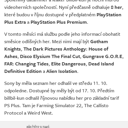
Živě
videoherních společností. Nyní předčasně odhaluje
8 her
,
které budou v říjnu dostupné v předplatném
PlayStation
Plus Extra
a
PlayStation Plus Premium
.
V tomto měsíci má službu podle jeho informací obohatit
směsice odlišných her. Mezi nimi mají být
Gotham
Knights
,
The Dark Pictures Anthology: House of
Ashes
,
Disco Elysium The Final Cut
,
Gungrave G.O.R.E
,
FAR: Changing Tides
,
Elite Dangerous
,
Dead Island
Definitive Edition
a
Alien Isolation
.
Sony by měla seznam her odhalil ve středu 11. 10.
odpoledne. Dostupné by měly být od 17. 10. Předtím
billbil-kun odhalil říjnovou nabídku her pro základní tarif
PS Plus. Tam je Farming Simulator 22, The Callisto
Protocol a Weird West.