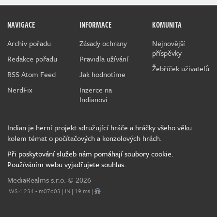
NAVIGACE
INFORMACE
KOMUNITA
Archiv pořadu
Zásady ochrany
Nejnovější
příspěvky
Redakce pořadu
Pravidla užívání
Žebříček uživatelů
RSS Atom Feed
Jak hodnotíme
NerdFix
Inzerce na
Indianovi
Indian je herní projekt sdružující hráče a hráčky všeho věku
kolem témat o počítačových a konzolových hrách.
Při poskytování služeb nám pomáhají soubory cookie.
Používáním webu vyjadřujete souhlas.
MediaRealms s.r.o.
© 2026
IWS 4.234 - m07d03 | IN | 19 ms |