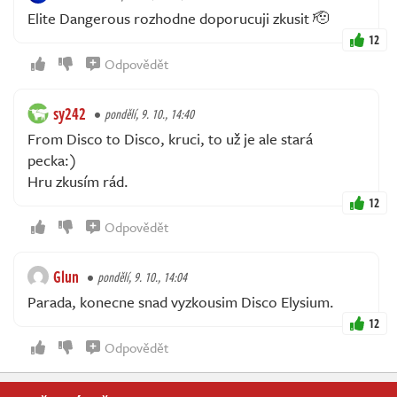
Elite Dangerous rozhodne doporucuji zkusit 🫡
12
Odpovědět
sy242
pondělí, 9. 10., 14:40
From Disco to Disco, kruci, to už je ale stará
pecka:)
Hru zkusím rád.
12
Odpovědět
Glun
pondělí, 9. 10., 14:04
Parada, konecne snad vyzkousim Disco Elysium.
12
Odpovědět