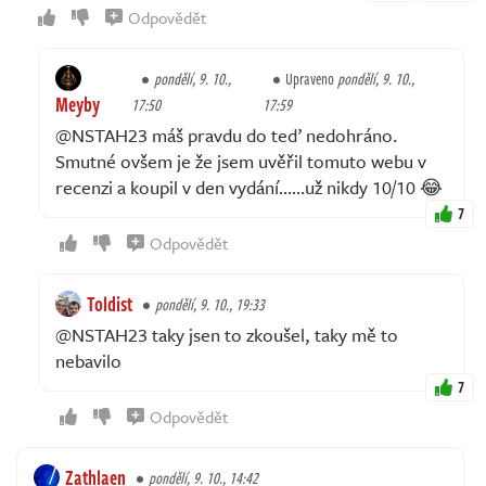
Odpovědět
pondělí, 9. 10.,
Upraveno
pondělí, 9. 10.,
Meyby
17:50
17:59
@NSTAH23 máš pravdu do teď nedohráno.
Smutné ovšem je že jsem uvěřil tomuto webu v
recenzi a koupil v den vydání……už nikdy 10/10 😂
7
Odpovědět
Toldist
pondělí, 9. 10., 19:33
@NSTAH23 taky jsen to zkoušel, taky mě to
nebavilo
7
Odpovědět
Zathlaen
pondělí, 9. 10., 14:42