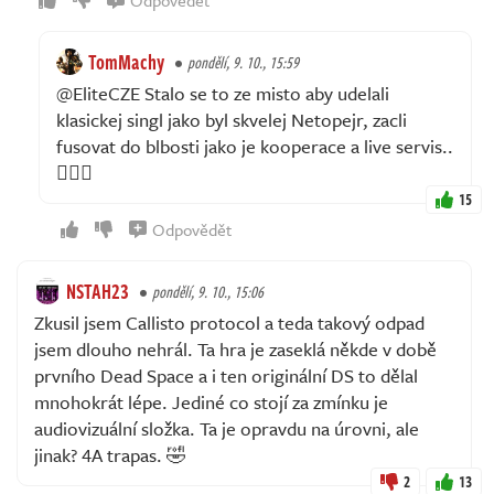
TomMachy
pondělí, 9. 10., 15:59
@EliteCZE Stalo se to ze misto aby udelali
klasickej singl jako byl skvelej Netopejr, zacli
fusovat do blbosti jako je kooperace a live servis..
💁🏻‍♂️
15
Odpovědět
NSTAH23
pondělí, 9. 10., 15:06
Zkusil jsem Callisto protocol a teda takový odpad
jsem dlouho nehrál. Ta hra je zaseklá někde v době
prvního Dead Space a i ten originální DS to dělal
mnohokrát lépe. Jediné co stojí za zmínku je
audiovizuální složka. Ta je opravdu na úrovni, ale
jinak? 4A trapas. 🤣
2
13