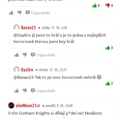
4
4
Odpovědět
Banan23
středa, 11. 10., 5:26
@Dazlirn já jsem to hrál a je to jedna z nejlepších
hororovek kterou jsem key hrál
3
Odpovědět
Dazlirn
čtvrtek, 12. 10., 22:21
@Banan23 Tak to jsi moc hororovek nehrál 😄
2
Odpovědět
alexMoon21cz
pondělí, 9. 10., 16:04
S tím Gotham Knights si dělají p*del ne? Nedávno