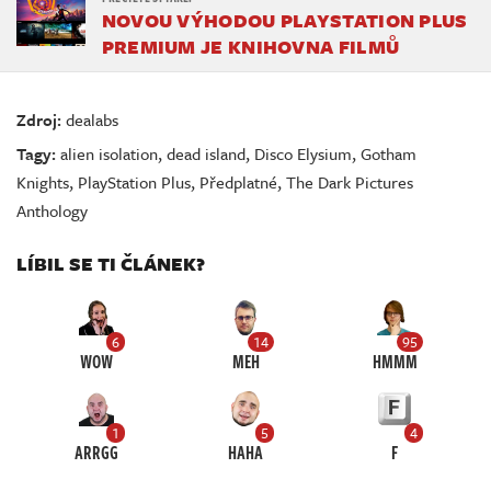
NOVOU VÝHODOU PLAYSTATION PLUS
PREMIUM JE KNIHOVNA FILMŮ
Zdroj:
dealabs
Tagy:
alien isolation
,
dead island
,
Disco Elysium
,
Gotham
Knights
,
PlayStation Plus
,
Předplatné
,
The Dark Pictures
Anthology
LÍBIL SE TI ČLÁNEK?
6
14
95
WOW
MEH
HMMM
1
5
4
ARRGG
HAHA
F