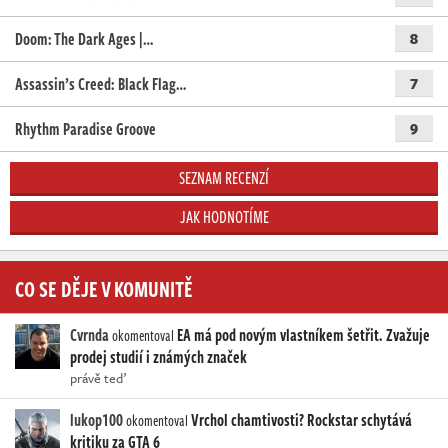
Doom: The Dark Ages |…
8
Assassin’s Creed: Black Flag…
7
Rhythm Paradise Groove
9
SEZNAM RECENZÍ
JAK HODNOTÍME
CO SE DĚJE V KOMUNITĚ
Cvrnda
EA má pod novým vlastníkem šetřit. Zvažuje
okomentoval
prodej studií i známých značek
právě teď
lukop100
Vrchol chamtivosti? Rockstar schytává
okomentoval
kritiku za GTA 6