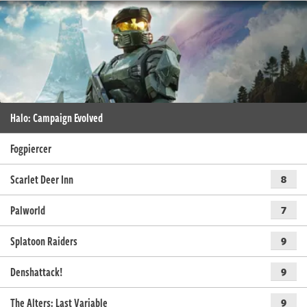
Halo: Campaign Evolved
Fogpiercer
Scarlet Deer Inn
8
Palworld
7
Splatoon Raiders
9
Denshattack!
9
The Alters: Last Variable
9