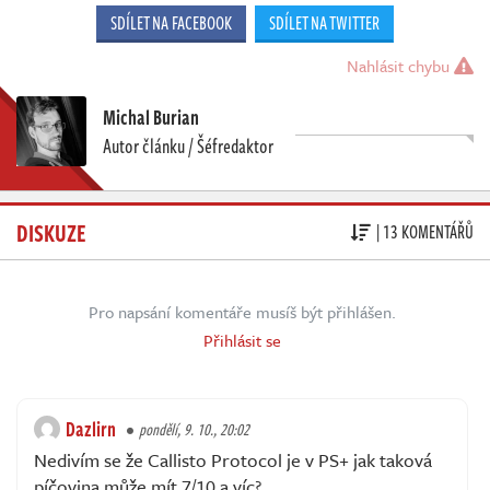
SDÍLET NA FACEBOOK
SDÍLET NA TWITTER
Nahlásit chybu
Michal Burian
Autor článku / Šéfredaktor
DISKUZE
| 13 KOMENTÁŘŮ
Pro napsání komentáře musíš být přihlášen.
Přihlásit se
Dazlirn
pondělí, 9. 10., 20:02
Nedivím se že Callisto Protocol je v PS+ jak taková
píčovina může mít 7/10 a víc?