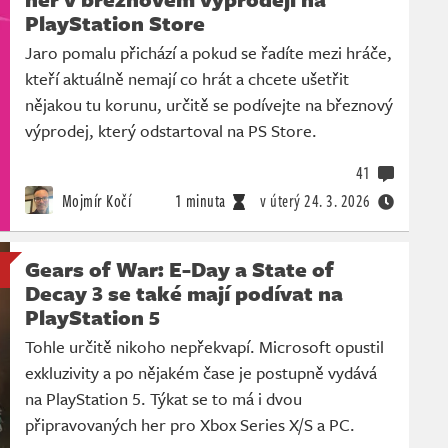
PlayStation Store
Jaro pomalu přichází a pokud se řadíte mezi hráče,
kteří aktuálně nemají co hrát a chcete ušetřit
nějakou tu korunu, určitě se podívejte na březnový
výprodej, který odstartoval na PS Store.
41
Mojmír Kočí
1 minuta
v úterý
24. 3. 2026
Gears of War: E-Day a State of
Decay 3 se také mají podívat na
PlayStation 5
Tohle určitě nikoho nepřekvapí. Microsoft opustil
exkluzivity a po nějakém čase je postupně vydává
na PlayStation 5. Týkat se to má i dvou
připravovaných her pro Xbox Series X/S a PC.