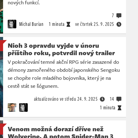
nových funkcí.
7
Michal Burian
1 minuta
ve čtvrtek
25. 9. 2025
Nioh 3 opravdu vyjde v únoru
příštího roku, potvrdil nový trailer
V pokračování temné akční RPG série zasazené do
démony zamořeného období japonského Sengoku
se chopíte role mladého bojovníka, který je na
cestě stát se šógunem.
aktualizováno ve středu
24. 9. 2025
14
1 minuta
Venom možná dorazí dříve než
Wolverine. A potom Spider-Man 3