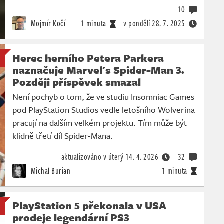
10
Mojmír Kočí
1 minuta
v pondělí
28. 7. 2025
Herec herního Petera Parkera
naznačuje Marvel's Spider-Man 3.
Později příspěvek smazal
Není pochyb o tom, že ve studiu Insomniac Games
pod PlayStation Studios vedle letošního Wolverina
pracují na dalším velkém projektu. Tím může být
klidně třetí díl Spider-Mana.
aktualizováno v úterý
14. 4. 2026
32
Michal Burian
1 minuta
PlayStation 5 překonala v USA
prodeje legendární PS3