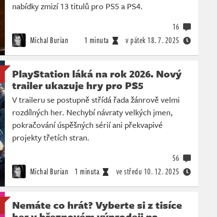
nabídky zmizí 13 titulů pro PS5 a PS4.
16
Michal Burian
1 minuta
v pátek
18. 7. 2025
PlayStation láká na rok 2026. Nový
trailer ukazuje hry pro PS5
V traileru se postupně střídá řada žánrově velmi
rozdílných her. Nechybí návraty velkých jmen,
pokračování úspěšných sérií ani překvapivé
projekty třetích stran.
56
Michal Burian
1 minuta
ve středu
10. 12. 2025
Nemáte co hrát? Vyberte si z tisíce
her v březnovém výprodeji na