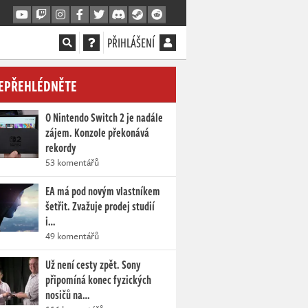
PŘIHLÁŠENÍ
EPŘEHLÉDNĚTE
O Nintendo Switch 2 je nadále
zájem. Konzole překonává
rekordy
53 komentářů
EA má pod novým vlastníkem
šetřit. Zvažuje prodej studií
i…
49 komentářů
Už není cesty zpět. Sony
připomíná konec fyzických
nosičů na…