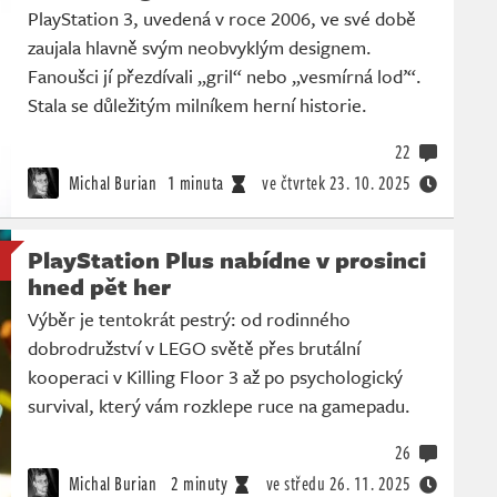
PlayStation 3, uvedená v roce 2006, ve své době
zaujala hlavně svým neobvyklým designem.
Fanoušci jí přezdívali „gril“ nebo „vesmírná loď“.
Stala se důležitým milníkem herní historie.
22
Michal Burian
1 minuta
ve čtvrtek
23. 10. 2025
PlayStation Plus nabídne v prosinci
hned pět her
Výběr je tentokrát pestrý: od rodinného
dobrodružství v LEGO světě přes brutální
kooperaci v Killing Floor 3 až po psychologický
survival, který vám rozklepe ruce na gamepadu.
26
Michal Burian
2 minuty
ve středu
26. 11. 2025