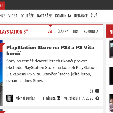
RE
NZE
VIDEA
SOUTĚŽE
DATABÁZE
KOMUNITA
REDAKCE
ŽIVĚ
LAYSTATION 3"
N
VŠE
ČLÁNKY
HRY
KOMUNITA
PlayStation Store na PS3 a PS Vita
končí
Sony po téměř dvaceti letech ukončí provoz
obchodu PlayStation Store na konzoli PlayStation
3 a kapesní PS Vita. Uzavření začne ještě letos,
oznámila dnes Sony.
51
Michal Burian
1 minuta
ve středu
1. 7. 2026