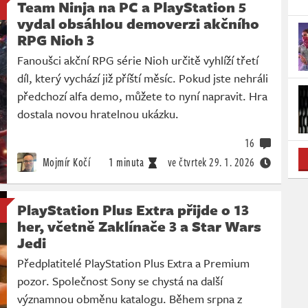
Team Ninja na PC a PlayStation 5
vydal obsáhlou demoverzi akčního
RPG Nioh 3
Fanoušci akční RPG série Nioh určitě vyhlíží třetí
díl, který vychází již příští měsíc. Pokud jste nehráli
předchozí alfa demo, můžete to nyní napravit. Hra
dostala novou hratelnou ukázku.
16
Mojmír Kočí
1 minuta
ve čtvrtek
29. 1. 2026
PlayStation Plus Extra přijde o 13
her, včetně Zaklínače 3 a Star Wars
Jedi
Předplatitelé PlayStation Plus Extra a Premium
pozor. Společnost Sony se chystá na další
významnou obměnu katalogu. Během srpna z