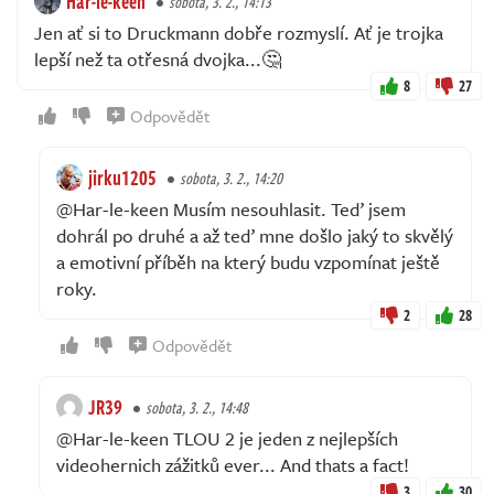
Har-le-keen
sobota, 3. 2., 14:13
Jen ať si to Druckmann dobře rozmyslí. Ať je trojka
lepší než ta otřesná dvojka...🤔
8
27
Odpovědět
jirku1205
sobota, 3. 2., 14:20
@Har-le-keen Musím nesouhlasit. Teď jsem
dohrál po druhé a až teď mne došlo jaký to skvělý
a emotivní příběh na který budu vzpomínat ještě
roky.
2
28
Odpovědět
JR39
sobota, 3. 2., 14:48
@Har-le-keen TLOU 2 je jeden z nejlepších
videohernich zážitků ever... And thats a fact!
3
30