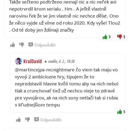
Takže sečteno podtrženo nemají nic a nic neřek ani
nepotrvrdil krom serialu . Hm . A ještě vlastně
narovinu řek že se jim vlastně nic nechce dělat. Ono
že něco vyjde už víme od roku 2020. Kdy vyšel Tlou2
. Od té doby jen ždímaji značky
3
5
Odpovědět
KralDavid
neděle, 4. 2., 18:38
@martincejpa-mcnightmare čo viem tak maju vo
vyvoji 2 ambiciozne hry, tipujem že to
nepredstavili hlavne kvôli tomu aby na nich nebol
tlak a crunchovať tiež už nechcu nieje to zdravé
pre vyvojárov, ak na nich sony netlači tak si robia
v kľudnejšiom tempu
5
Odpovědět