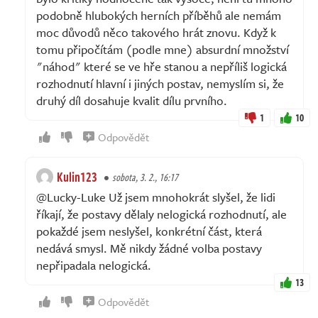
podobně hlubokých herních příběhů ale nemám
moc důvodů něco takového hrát znovu. Když k
tomu připočítám (podle mne) absurdní množství
"náhod" které se ve hře stanou a nepříliš logická
rozhodnutí hlavní i jiných postav, nemyslím si, že
druhý díl dosahuje kvalit dílu prvního.
1
10
Odpovědět
Kulin123
sobota, 3. 2., 16:17
@Lucky-Luke Už jsem mnohokrát slyšel, že lidi
říkají, že postavy dělaly nelogická rozhodnutí, ale
pokaždé jsem neslyšel, konkrétní část, která
nedává smysl. Mě nikdy žádné volba postavy
nepřipadala nelogická.
13
Odpovědět