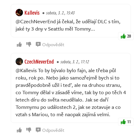
Kallevis
sobota, 3. 2., 15:43
@CzechNeverEnd já čekal, že udělají DLC s tím,
jaké ty 3 dny v Seattlu měl Tommy...
20
Odpovědět
CzechNeverEnd
sobota, 3. 2., 17:12
@Kallevis To by bývalo bylo fajn, ale třeba půl
roku, rok po. Nebo jako samozřejmě bych si to
pravděpodobně užil i teď, ale na druhou stranu,
co Tommy dělal v zásadě víme, tak by to po těch 4
letech díru do světa neudělalo. Jak se daří
Tommymu po událostech 2, jak se zotavuje a co
vztah s Mariou, to mě naopak zajímá velmi.
11
Odpovědět