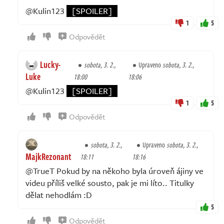
@Kulin123
[SPOILER]
1
5
Odpovědět
Lucky-
sobota, 3. 2.,
Upraveno
sobota, 3. 2.,
Luke
18:00
18:06
@Kulin123
[SPOILER]
1
5
Odpovědět
sobota, 3. 2.,
Upraveno
sobota, 3. 2.,
MajkRezonant
18:11
18:16
@TrueT Pokud by na někoho byla úroveň ájiny ve
videu příliš velké sousto, pak je mi líto.. Titulky
dělat nehodlám :D
5
Odpovědět