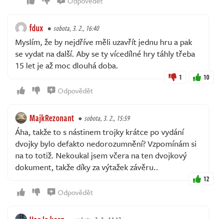
Odpovědět
fdux
sobota, 3. 2., 16:40
Myslím, že by nejdříve měli uzavřít jednu hru a pak
se vydat na další. Aby se ty vícedílné hry táhly třeba
15 let je až moc dlouhá doba.
1
10
Odpovědět
MajkRezonant
sobota, 3. 2., 15:59
Áha, takže to s nástinem trojky krátce po vydání
dvojky bylo defakto nedorozumnění? Vzpomínám si
na to totiž. Nekoukal jsem včera na ten dvojkový
dokument, takže díky za výtažek závěru..
12
Odpovědět