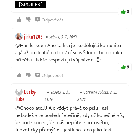
[SPOILER]
8
Odpovědět
jirku1205
sobota, 3. 2., 20:59
@Har-le-keen Ano ta hra je rozdělující komunitu
a já až po druhém dohrání si uvědomil tu hloubku
příběhu. Takže respektuji tvůj názor. 😉
9
Odpovědět
Lucky-
sobota, 3. 2.,
Upraveno
sobota, 3. 2.,
Luke
21:16
21:21
@ChocolateJJ Ale vždyť právě to píšu - asi
nebudeš v té poslední vteřině, kdy už konečně víš,
že bude konec, že máš nepřítele hotového,
filozoficky přemýšlet, jestli ho teda jako fakt