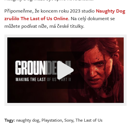
Připomeňme, že koncem roku 2023 studio
Naughty Dog
zrušilo The Last of Us Online
. Na celý dokument se
můžete podívat níže, má české titulky.
Tagy:
naughty dog
,
Playstation
,
Sony
,
The Last of Us