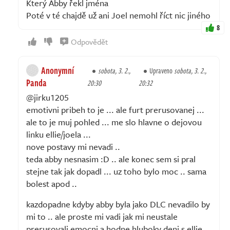
Který Abby řekl jména
Poté v té chajdě už ani Joel nemohl říct nic jiného
8
Odpovědět
Anonymní
sobota, 3. 2.,
Upraveno
sobota, 3. 2.,
Panda
20:30
20:32
@jirku1205
emotivni pribeh to je ... ale furt prerusovanej ...
ale to je muj pohled ... me slo hlavne o dejovou
linku ellie/joela ...
nove postavy mi nevadi ..
teda abby nesnasim :D .. ale konec sem si pral
stejne tak jak dopadl ... uz toho bylo moc .. sama
bolest apod ..
kazdopadne kdyby abby byla jako DLC nevadilo by
mi to .. ale proste mi vadi jak mi neustale
prerusovali emocni a hodne hluboky deni s ellie ..