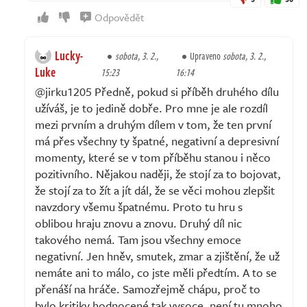
Odpovědět
Lucky-
sobota, 3. 2.,
Upraveno
sobota, 3. 2.,
Luke
15:23
16:14
@jirku1205 Předně, pokud si příběh druhého dílu
užíváš, je to jedině dobře. Pro mne je ale rozdíl
mezi prvním a druhým dílem v tom, že ten první
má přes všechny ty špatné, negativní a depresivní
momenty, které se v tom příběhu stanou i něco
pozitivního. Nějakou naději, že stojí za to bojovat,
že stojí za to žít a jít dál, že se věci mohou zlepšit
navzdory všemu špatnému. Proto tu hru s
oblibou hraju znovu a znovu. Druhý díl nic
takového nemá. Tam jsou všechny emoce
negativní. Jen hněv, smutek, zmar a zjištění, že už
nemáte ani to málo, co jste měli předtím. A to se
přenáší na hráče. Samozřejmě chápu, proč to
bylo kritiky hodnocené tak vysoce, není tu mnoho