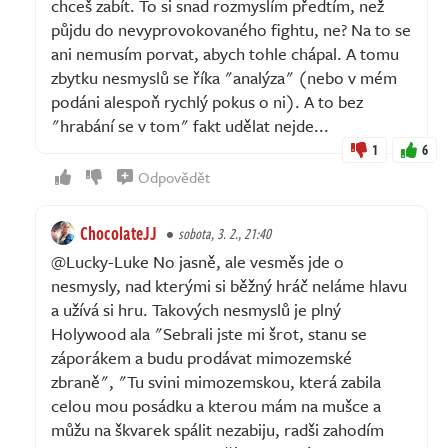
chceš zabít. To si snad rozmyslím předtím, než
půjdu do nevyprovokovaného fightu, ne? Na to se
ani nemusím porvat, abych tohle chápal. A tomu
zbytku nesmyslů se říka "analýza" (nebo v mém
podáni alespoň rychlý pokus o ni). A to bez
"hrabání se v tom" fakt udělat nejde...
1
6
Odpovědět
ChocolateJJ
sobota, 3. 2., 21:40
@Lucky-Luke No jasně, ale vesměs jde o
nesmysly, nad kterými si běžný hráč neláme hlavu
a užívá si hru. Takových nesmyslů je plný
Holywood ala "Sebrali jste mi šrot, stanu se
záporákem a budu prodávat mimozemské
zbraně", "Tu svini mimozemskou, která zabila
celou mou posádku a kterou mám na mušce a
můžu na škvarek spálit nezabiju, radši zahodím