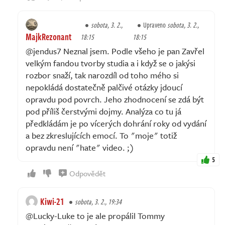
sobota, 3. 2.,
Upraveno
sobota, 3. 2.,
MajkRezonant
18:15
18:15
@jendus7 Neznal jsem. Podle všeho je pan Zavřel
velkým fandou tvorby studia a i když se o jakýsi
rozbor snaží, tak narozdíl od toho mého si
nepokládá dostatečně palčivé otázky jdoucí
opravdu pod povrch. Jeho zhodnocení se zdá být
pod příliš čerstvými dojmy. Analýza co tu já
předkládám je po vícerých dohrání roky od vydání
a bez zkreslujících emocí. To "moje" totiž
opravdu není "hate" video. ;)
5
Odpovědět
Kiwi-21
sobota, 3. 2., 19:34
@Lucky-Luke to je ale propálil Tommy