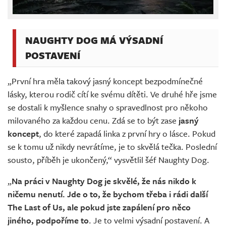
NAUGHTY DOG MÁ VÝSADNÍ
POSTAVENÍ
„První hra měla takový jasný koncept bezpodmínečné
lásky, kterou rodič cítí ke svému dítěti. Ve druhé hře jsme
se dostali k myšlence snahy o spravedlnost pro někoho
milovaného za každou cenu. Zdá se to být zase
jasný
koncept
, do které zapadá linka z první hry o lásce. Pokud
se k tomu už nikdy nevrátíme, je to skvělá tečka. Poslední
sousto, příběh je ukončený,“ vysvětlil šéf Naughty Dog.
„
Na práci v Naughty Dog je skvělé, že nás nikdo k
ničemu nenutí. Jde o to, že bychom třeba i rádi další
The Last of Us, ale pokud jste zapálení pro něco
jiného, podpoříme to
. Je to velmi výsadní postavení. A