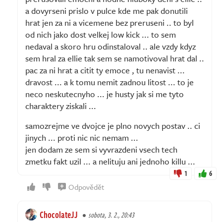
a dovyrseni prislo v pulce kde me pak donutili
hrat jen za ni a vicemene bez preruseni .. to byl
od nich jako dost velkej low kick ... to sem
nedaval a skoro hru odinstaloval .. ale vzdy kdyz
sem hral za ellie tak sem se namotivoval hrat dal ..
pac za ni hrat a citit ty emoce , tu nenavist ...
dravost ... a k tomu nemit zadnou litost ... to je
neco neskutecnyho ... je husty jak si me tyto
charaktery ziskali ...
samozrejme ve dvojce je plno novych postav .. ci
jinych ... proti nic nic nemam ...
jen dodam ze sem si vyvrazdeni vsech tech
zmetku fakt uzil ... a nelituju ani jednoho killu ...
1
6
Odpovědět
ChocolateJJ
sobota, 3. 2., 20:43