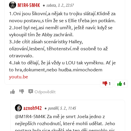
M1R4-5M4K
sobota, 3. 2., 22:57
1.Oni jsou šikovní,a nějak tu trojku slátají.Klidně za
novou postavu,s tím že se s Ellie třeba jen potkám.
2.Joel byl nej,asi neměl umřít, ještě navíc když se
vykoupil tím že Abby zachránil.
3.Jde cítit zásah scenáristky Halley,
olizování,lesbení, těhotenství.mě osobně to až
otravovalo.
4.Jak to dělají, že já vždy u LOU tak vyměknu. Ať je
to hra,dokument,nebo hudba.mimochodem
youtu.be
1
4
Odpovědět
aznoh942
pondělí, 5. 2., 11:45
@M1R4-5M4K Za mě je smrt Joela jedno z
nejlepších rozhodnutí, které mohli udělat. Jeho
postava byla sice skvělá ale ten děj nemohlo nic