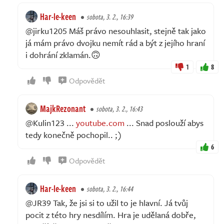
Har-le-keen
sobota, 3. 2., 16:39
@jirku1205 Máš právo nesouhlasit, stejně tak jako
já mám právo dvojku nemít rád a být z jejího hraní
i dohrání zklamán.🙃
1
8
Odpovědět
MajkRezonant
sobota, 3. 2., 16:43
@Kulin123 ...
youtube.com
... Snad poslouží abys
tedy konečně pochopil.. ;)
6
Odpovědět
Har-le-keen
sobota, 3. 2., 16:44
@JR39 Tak, že jsi si to užil to je hlavní. Já tvůj
pocit z této hry nesdílím. Hra je udělaná dobře,