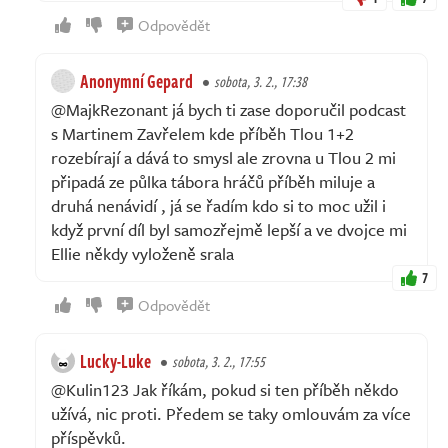
Odpovědět
Anonymní Gepard
sobota, 3. 2., 17:38
@MajkRezonant já bych ti zase doporučil podcast
s Martinem Zavřelem kde příběh Tlou 1+2
rozebírají a dává to smysl ale zrovna u Tlou 2 mi
připadá ze půlka tábora hráčů příběh miluje a
druhá nenávidí , já se řadím kdo si to moc užil i
když první díl byl samozřejmě lepší a ve dvojce mi
Ellie někdy vyloženě srala
7
Odpovědět
Lucky-Luke
sobota, 3. 2., 17:55
@Kulin123 Jak říkám, pokud si ten příběh někdo
užívá, nic proti. Předem se taky omlouvám za více
příspěvků.