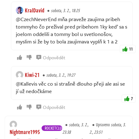
KralDavid
sobota, 3. 2., 18:25
@CzechNeverEnd mňa praveže zaujima pribeh
tommyho čo prežival pred pribehom 1ky keď sa s
joelom oddelili a tommy bol u svetlonošov,
myslim si že by to bola zaujimava vyplň k 1 a 2
11
Odpovědět
Kiwi-21
sobota, 3. 2., 19:27
@Kallevis věc co si strašně dlouho přeji ale asi se
jí už nedočkáme
7
Odpovědět
sobota, 3. 2.,
Upraveno
sobota, 3.
ROCKETCLUB
Nightmare1995
23:38
2., 23:51