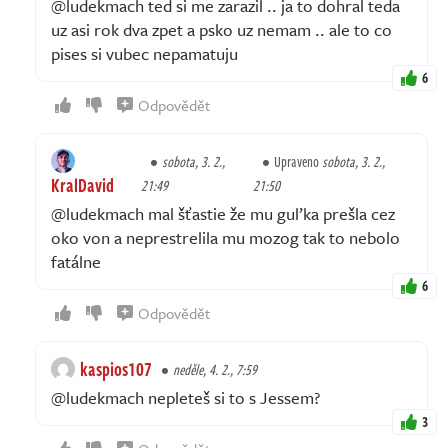
@ludekmach ted si me zarazil .. ja to dohral teda
uz asi rok dva zpet a psko uz nemam .. ale to co
pises si vubec nepamatuju
6
Odpovědět
sobota, 3. 2.,
Upraveno
sobota, 3. 2.,
KralDavid
21:49
21:50
@ludekmach mal šťastie že mu guľka prešla cez
oko von a neprestrelila mu mozog tak to nebolo
fatálne
6
Odpovědět
kaspios107
neděle, 4. 2., 7:59
@ludekmach nepleteš si to s Jessem?
3