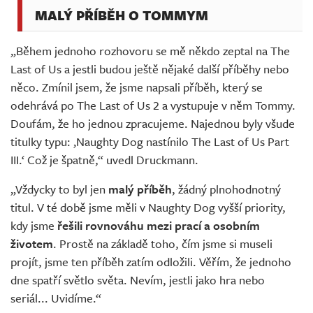
MALÝ PŘÍBĚH O TOMMYM
„Během jednoho rozhovoru se mě někdo zeptal na The
Last of Us a jestli budou ještě nějaké další příběhy nebo
něco. Zmínil jsem, že jsme napsali příběh, který se
odehrává po The Last of Us 2 a vystupuje v něm Tommy.
Doufám, že ho jednou zpracujeme. Najednou byly všude
titulky typu: ‚Naughty Dog nastínilo The Last of Us Part
III.‘ Což je špatně,“ uvedl Druckmann.
„Vždycky to byl jen
malý příběh
, žádný plnohodnotný
titul. V té době jsme měli v Naughty Dog vyšší priority,
kdy jsme
řešili rovnováhu mezi prací a osobním
životem
. Prostě na základě toho, čím jsme si museli
projít, jsme ten příběh zatím odložili. Věřím, že jednoho
dne spatří světlo světa. Nevím, jestli jako hra nebo
seriál... Uvidíme.“