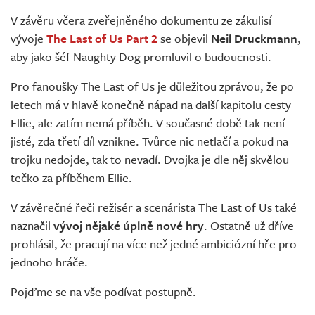
Živě
V závěru včera zveřejněného dokumentu ze zákulisí
vývoje
The Last of Us Part 2
se objevil
Neil Druckmann
,
aby jako šéf Naughty Dog promluvil o budoucnosti.
Pro fanoušky The Last of Us je důležitou zprávou, že po
letech má v hlavě konečně nápad na další kapitolu cesty
Ellie, ale zatím nemá příběh. V současné době tak není
jisté, zda třetí díl vznikne. Tvůrce nic netlačí a pokud na
trojku nedojde, tak to nevadí. Dvojka je dle něj skvělou
tečko za příběhem Ellie.
V závěrečné řeči režisér a scenárista The Last of Us také
naznačil
vývoj nějaké úplně nové hry
. Ostatně už dříve
prohlásil, že pracují na více než jedné ambiciózní hře pro
jednoho hráče.
Pojďme se na vše podívat postupně.