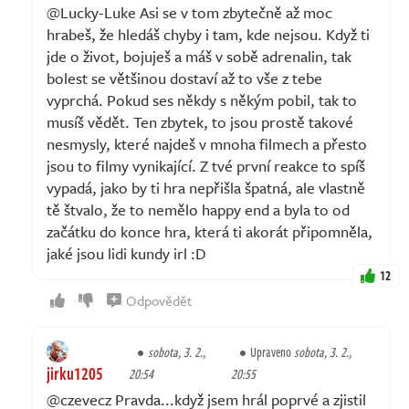
@Lucky-Luke Asi se v tom zbytečně až moc
hrabeš, že hledáš chyby i tam, kde nejsou. Když ti
jde o život, bojuješ a máš v sobě adrenalin, tak
bolest se většinou dostaví až to vše z tebe
vyprchá. Pokud ses někdy s někým pobil, tak to
musíš vědět. Ten zbytek, to jsou prostě takové
nesmysly, které najdeš v mnoha filmech a přesto
jsou to filmy vynikající. Z tvé první reakce to spíš
vypadá, jako by ti hra nepřišla špatná, ale vlastně
tě štvalo, že to nemělo happy end a byla to od
začátku do konce hra, která ti akorát připomněla,
jaké jsou lidi kundy irl :D
12
Odpovědět
sobota, 3. 2.,
Upraveno
sobota, 3. 2.,
jirku1205
20:54
20:55
@czevecz Pravda...když jsem hrál poprvé a zjistil