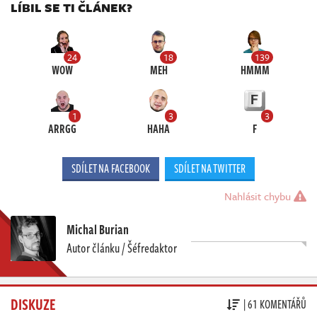
LÍBIL SE TI ČLÁNEK?
24
18
139
WOW
MEH
HMMM
1
3
3
ARRGG
HAHA
F
SDÍLET NA FACEBOOK
SDÍLET NA TWITTER
Nahlásit chybu
Michal Burian
Autor článku / Šéfredaktor
DISKUZE
| 61 KOMENTÁŘŮ