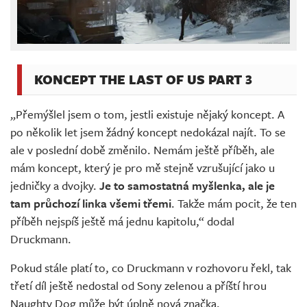
KONCEPT THE LAST OF US PART 3
„Přemýšlel jsem o tom, jestli existuje nějaký koncept. A
po několik let jsem žádný koncept nedokázal najít. To se
ale v poslední době změnilo. Nemám ještě příběh, ale
mám koncept, který je pro mě stejně vzrušující jako u
jedničky a dvojky.
Je to samostatná myšlenka, ale je
tam průchozí linka všemi třemi
. Takže mám pocit, že ten
příběh nejspíš ještě má jednu kapitolu,“ dodal
Druckmann.
Pokud stále platí to, co Druckmann v rozhovoru řekl, tak
třetí díl ještě nedostal od Sony zelenou a příští hrou
Naughty Dog může být úplně nová značka.