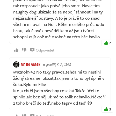
tak rozproudit jako právě jeho smrt. Navíc tím
naughty dog ukázalo že se nebojí sáhnout i na ty
nejzásadnější postavy. A to je právě to co snad
všichni milovali na GoT. Během celého průchodu
hrou, tak člověk nevěděl kam až jsou tvůrci
schopni zajít což mě osobně na této hře bavilo.
2
Odpovědět
M1R4-5M4K
pondělí, 5. 2., 18:30
@aznoh942 No taky pravda,tehda mi to nestihl
žádný streamer zkazit,tak jsem z toho byl úplně v
šoku.Bylo mi Ellie
líto,a chtěl jsem všechny rosekat.Takže účel to
splnilo,ale bez něj už mě to tolik nebavilo.Někteří
z toho brečí do teď,nebo teprv od teď 😄
3