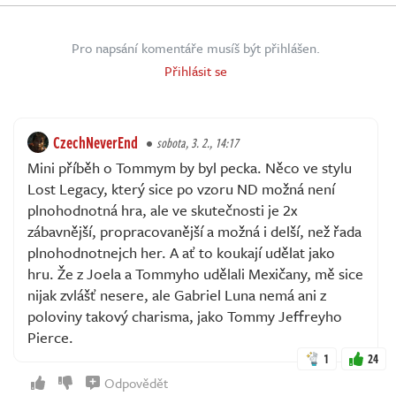
Pro napsání komentáře musíš být přihlášen.
Přihlásit se
CzechNeverEnd
sobota, 3. 2., 14:17
Mini příběh o Tommym by byl pecka. Něco ve stylu
Lost Legacy, který sice po vzoru ND možná není
plnohodnotná hra, ale ve skutečnosti je 2x
zábavnější, propracovanější a možná i delší, než řada
plnohodnotnejch her. A ať to koukají udělat jako
hru. Že z Joela a Tommyho udělali Mexičany, mě sice
nijak zvlášť nesere, ale Gabriel Luna nemá ani z
poloviny takový charisma, jako Tommy Jeffreyho
Pierce.
1
24
Odpovědět