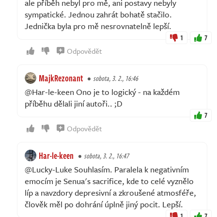
ale příběh nebyl pro mě, ani postavy nebyly
sympatické. Jednou zahrát bohatě stačilo.
Jednička byla pro mě nesrovnatelně lepší.
1
7
Odpovědět
MajkRezonant
sobota, 3. 2., 16:46
@Har-le-keen Ono je to logický - na každém
příběhu dělali jiní autoři.. ;D
7
Odpovědět
Har-le-keen
sobota, 3. 2., 16:47
@Lucky-Luke Souhlasím. Paralela k negativním
emocím je Senua's sacrifice, kde to celé vyznělo
líp a navzdory depresivní a zkroušené atmosféře,
člověk měl po dohrání úplně jiný pocit. Lepší.
1
7