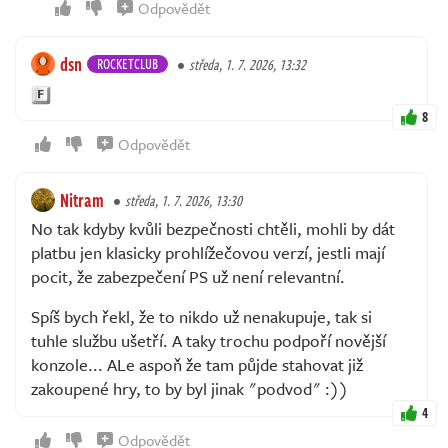
Odpovědět
dsn
ROCKETCLUB
středa, 1. 7. 2026, 13:32
8
Odpovědět
Nitram
středa, 1. 7. 2026, 13:30
No tak kdyby kvůli bezpečnosti chtěli, mohli by dát
platbu jen klasicky prohlížečovou verzí, jestli mají
pocit, že zabezpečení PS už není relevantní.
Spíš bych řekl, že to nikdo už nenakupuje, tak si
tuhle službu ušetří. A taky trochu podpoří novější
konzole... ALe aspoň že tam půjde stahovat již
zakoupené hry, to by byl jinak "podvod" :))
4
Odpovědět