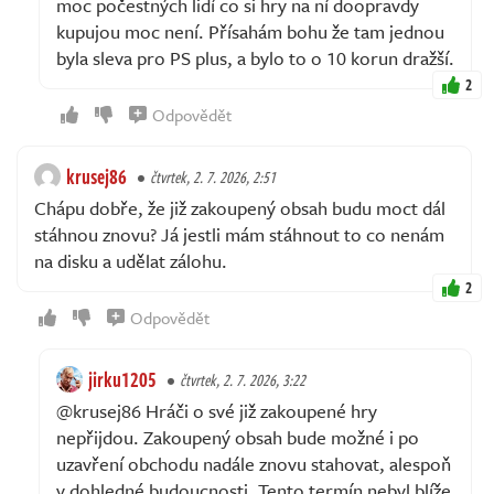
moc počestných lidí co si hry na ní doopravdy
kupujou moc není. Přísahám bohu že tam jednou
byla sleva pro PS plus, a bylo to o 10 korun dražší.
2
Odpovědět
krusej86
čtvrtek, 2. 7. 2026, 2:51
Chápu dobře, že již zakoupený obsah budu moct dál
stáhnou znovu? Já jestli mám stáhnout to co nenám
na disku a udělat zálohu.
2
Odpovědět
jirku1205
čtvrtek, 2. 7. 2026, 3:22
@krusej86 Hráči o své již zakoupené hry
nepřijdou. Zakoupený obsah bude možné i po
uzavření obchodu nadále znovu stahovat, alespoň
v dohledné budoucnosti. Tento termín nebyl blíže