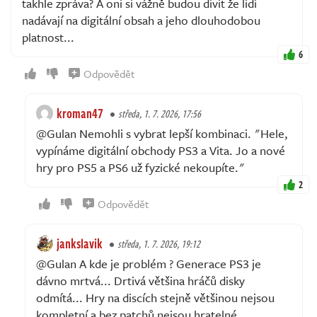
takhle zpráva? A oni si vážně budou divit že lidi
nadávají na digitální obsah a jeho dlouhodobou
platnost...
6
Odpovědět
kroman47
středa, 1. 7. 2026, 17:56
@Gulan Nemohli s vybrat lepší kombinaci. "Hele,
vypínáme digitální obchody PS3 a Vita. Jo a nové
hry pro PS5 a PS6 už fyzické nekoupíte."
2
Odpovědět
jankslavik
středa, 1. 7. 2026, 19:12
@Gulan A kde je problém ? Generace PS3 je
dávno mrtvá... Drtivá většina hráčů disky
odmítá... Hry na discích stejně většinou nejsou
kompletní a bez patchů nejsou hratelné...