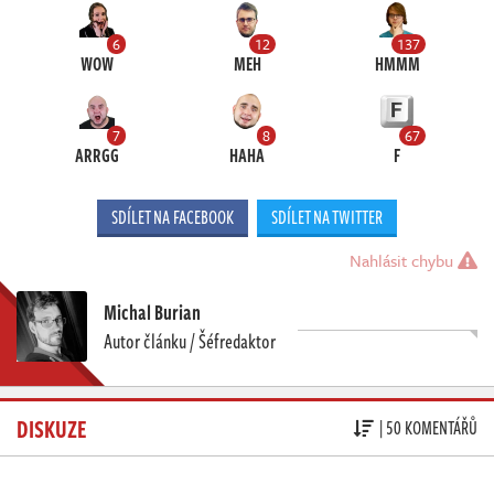
6
12
137
WOW
MEH
HMMM
7
8
67
ARRGG
HAHA
F
SDÍLET NA FACEBOOK
SDÍLET NA TWITTER
Nahlásit chybu
Michal Burian
Autor článku / Šéfredaktor
DISKUZE
| 50 KOMENTÁŘŮ