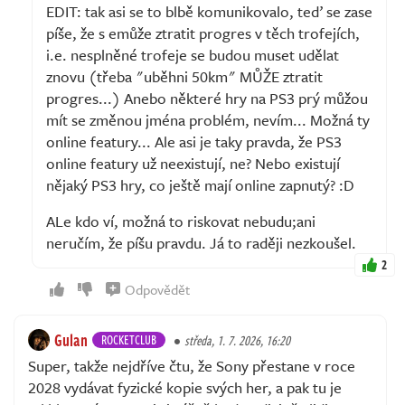
EDIT: tak asi se to blbě komunikovalo, teď se zase
píše, že s emůže ztratit progres v těch trofejích,
i.e. nesplněné trofeje se budou muset udělat
znovu (třeba "uběhni 50km" MŮŽE ztratit
progres...) Anebo některé hry na PS3 prý můžou
mít se změnou jména problém, nevím... Možná ty
online featury... Ale asi je taky pravda, že PS3
online featury už neexistují, ne? Nebo existují
nějaký PS3 hry, co ještě mají online zapnutý? :D
ALe kdo ví, možná to riskovat nebudu;ani
neručím, že píšu pravdu. Já to raději nezkoušel.
2
Odpovědět
Gulan
ROCKETCLUB
středa, 1. 7. 2026, 16:20
Super, takže nejdříve čtu, že Sony přestane v roce
2028 vydávat fyzické kopie svých her, a pak tu je