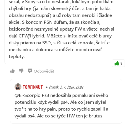
sekal, v Sony sa o to nestarali, lokálnym pobočkám
chýbali hry (ja mám slovenský účet a tam je halda
obsahu nedostupná) a už roky tam nerobili žiadne
akcie. S koncom PSN dúfam, že sa skončia aj
každoročné nezmyselné updaty FW a všetci nech si
dajú CFW/Hybrid. Môžete si inštalovať celé bluray
disky priamo na SSD, stíši sa celá konzola, šetríte
mechaniku a dokonca si môžete monitorovať
teploty.
8
Odpovědět
T0M1N4UT
čtvrtek, 2. 7. 2026, 23:02
@El-Scorpio Ps3 nedosáhla pomalu ani svého
potenciálu když vydali ps4. Ale co jsem slyšel
tvořit na to hry pain, proto to rychle zabalili a
vydali ps4. Ale co se týče HW ten je brutus