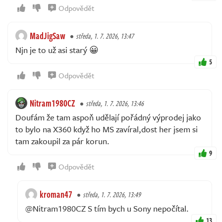
Odpovědět
MadJigSaw
středa, 1. 7. 2026, 13:47
Njn je to už asi starý 😀
5
Odpovědět
Nitram1980CZ
středa, 1. 7. 2026, 13:46
Doufám že tam aspoň udělají pořádný výprodej jako
to bylo na X360 když ho MS zavíral,dost her jsem si
tam zakoupil za pár korun.
9
Odpovědět
kroman47
středa, 1. 7. 2026, 13:49
@Nitram1980CZ S tím bych u Sony nepočítal.
13