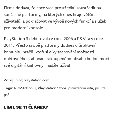
Firma dodává, že chce více prostředků soustředit na
současné platformy, na kterých dnes hraje většina
uživatelů, a pokračovat ve vývoji nových funkcí a služeb
pro moderní konzole.
PlayStation 3 debutovala v roce 2006 a PS Vita v roce
2011. Přesto si obě platformy dodnes drží aktivní
komunitu hráčů, kteří si díky zachování možnosti
opětovného stahování zakoupeného obsahu budou moci
své digitální knihovny i nadále užívat.
Zdroj:
blog.playstation.com
Tagy:
PlayStation 3
,
PlayStation Store
,
playstation vita
,
ps vita
,
ps3
LÍBIL SE TI ČLÁNEK?