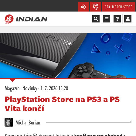
REALMERCH.STORE
Magazín
Recenze
Videa
Soutěže
Magazín
·
Novinky
·
1. 7. 2026 15:20
Databáze
PlayStation Store na PS3 a PS
Vita končí
Komunita
Michal Burian
Redakce
Sony po téměř dvaceti letech
ukončí provoz obchodu