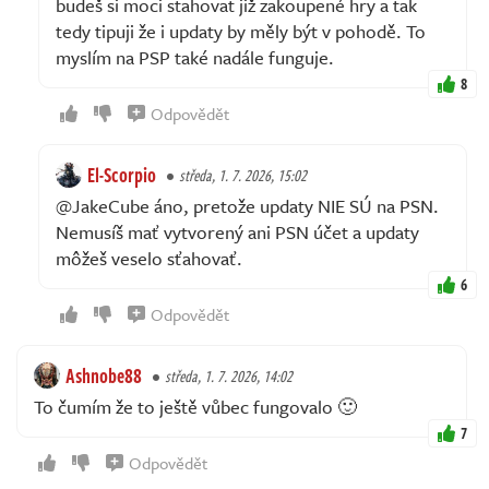
budeš si moci stahovat již zakoupené hry a tak
tedy tipuji že i updaty by měly být v pohodě. To
myslím na PSP také nadále funguje.
8
Odpovědět
El-Scorpio
středa, 1. 7. 2026, 15:02
@JakeCube áno, pretože updaty NIE SÚ na PSN.
Nemusíš mať vytvorený ani PSN účet a updaty
môžeš veselo sťahovať.
6
Odpovědět
Ashnobe88
středa, 1. 7. 2026, 14:02
To čumím že to ještě vůbec fungovalo 🙂
7
Odpovědět