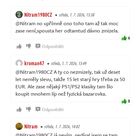
Nitram1980CZ
středa, 1. 7. 2026, 13:38
@Nitram no upřímně ono toho tam až tak moc
zase není,spousta her odtamtud dávno zmizela.
6
Odpovědět
kroman47
středa, 1. 7. 2026, 13:49
@Nitram1980CZ A ty co nezmizely, tak už deset
let neměly slevu, takže 15 let starý hry třeba za 50
EUR. Ale zase nějaký PS1/PS2 klasiky tam šlo
koupit mnohem líp než fyzická bazarovka.
8
Odpovědět
Nitram
středa, 1. 7. 2026, 14:02
@Nitram1980CZ já nevím, nedíval jsem se tam