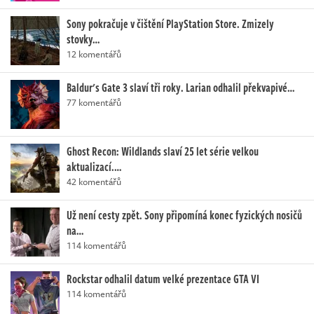
Sony pokračuje v čištění PlayStation Store. Zmizely
stovky…
12 komentářů
Baldur's Gate 3 slaví tři roky. Larian odhalil překvapivé…
77 komentářů
Ghost Recon: Wildlands slaví 25 let série velkou
aktualizací.…
42 komentářů
Už není cesty zpět. Sony připomíná konec fyzických nosičů
na…
114 komentářů
Rockstar odhalil datum velké prezentace GTA VI
114 komentářů