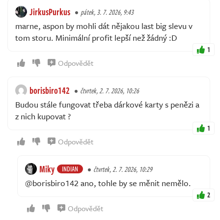
JirkusPurkus
pátek, 3. 7. 2026, 9:43
marne, aspon by mohli dát nějakou last big slevu v
tom storu. Minimální profit lepší než žádný :D
1
Odpovědět
borisbiro142
čtvrtek, 2. 7. 2026, 10:26
Budou stále fungovat třeba dárkové karty s penězi a
z nich kupovat ?
1
Odpovědět
Miky
INDIAN
čtvrtek, 2. 7. 2026, 10:29
@borisbiro142 ano, tohle by se měnit nemělo.
2
Odpovědět