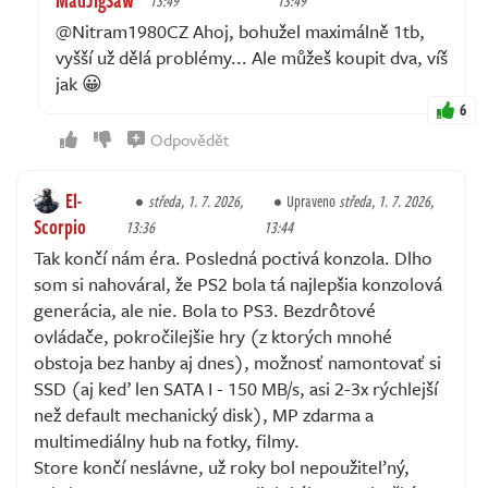
13:49
13:49
@Nitram1980CZ Ahoj, bohužel maximálně 1tb,
vyšší už dělá problémy... Ale můžeš koupit dva, víš
jak 😀
6
Odpovědět
El-
středa, 1. 7. 2026,
Upraveno
středa, 1. 7. 2026,
Scorpio
13:36
13:44
Tak končí nám éra. Posledná poctivá konzola. Dlho
som si nahováral, že PS2 bola tá najlepšia konzolová
generácia, ale nie. Bola to PS3. Bezdrôtové
ovládače, pokročilejšie hry (z ktorých mnohé
obstoja bez hanby aj dnes), možnosť namontovať si
SSD (aj keď len SATA I - 150 MB/s, asi 2-3x rýchlejší
než default mechanický disk), MP zdarma a
multimediálny hub na fotky, filmy.
Store končí neslávne, už roky bol nepoužiteľný,