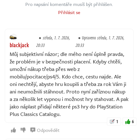
Pro napsání komentáře musíš být přihlášen.
Přihlásit se
středa, 1. 7. 2026,
Upraveno
středa, 1. 7. 2026,
blackjack
20:33
20:33
Můj subjektivní názor; dle mého není úplně pravda,
že problém je v bezpečnosti placení. Kdyby chtěli,
umožní nákup třeba přes web z
mobilu/pocitace/ps4/5. Kdo chce, cestu najde. Ale
oni nechtějí, abyste hru koupili a třeba za rok Vám ji
ani neumožnili stáhnout. Proto nyní zaříznou nákup
a za několik let vypnou i možnost hry stahovat. A pak
jako náplast přidají některé ps3 hry do PlayStation
Plus Classics Catalogu.
1
6
Odpovědět