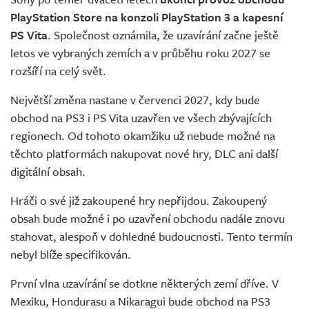
Živě
PlayStation Store na konzoli PlayStation 3 a kapesní
PS Vita
. Společnost oznámila, že uzavírání začne ještě
letos ve vybraných zemích a v průběhu roku 2027 se
rozšíří na celý svět.
Největší změna nastane v červenci 2027, kdy bude
obchod na PS3 i PS Vita uzavřen ve všech zbývajících
regionech. Od tohoto okamžiku už nebude možné na
těchto platformách nakupovat nové hry, DLC ani další
digitální obsah.
Hráči o své již zakoupené hry nepřijdou. Zakoupený
obsah bude možné i po uzavření obchodu nadále znovu
stahovat, alespoň v dohledné budoucnosti. Tento termín
nebyl blíže specifikován.
První vlna uzavírání se dotkne některých zemí dříve. V
Mexiku, Hondurasu a Nikaragui bude obchod na PS3