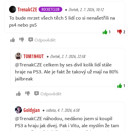
TrenakCZE
ROCKETCLUB
čtvrtek, 2. 7. 2026, 10:12
To bude mrzet všech těch 5 lidí co si nenašetřili na
ps4 nebo ps5
1
2
Odpovědět
T0M1N4UT
čtvrtek, 2. 7. 2026, 22:58
@TrenakCZE celkem by ses divil kolik lidí stále
hraje na PS3. Ale je fakt že takový už mají na 80%
jailbreak
1
Odpovědět
Goldyjan
sobota, 4. 7. 2026, 6:58
@TrenakCZE náhodou, nedávno jsem si koupil
PS3 a hraju jak divej. Pak i Vitu, ale myslím že tam