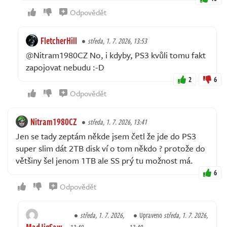
Odpovědět
FletcherHill
středa, 1. 7. 2026, 13:53
@Nitram1980CZ No, i kdyby, PS3 kvůli tomu fakt
zapojovat nebudu :-D
2
6
Odpovědět
Nitram1980CZ
středa, 1. 7. 2026, 13:41
Jen se tady zeptám někde jsem četl že jde do PS3
super slim dát 2TB disk ví o tom někdo ? protože do
většiny šel jenom 1TB ale SS prý tu možnost má.
6
Odpovědět
středa, 1. 7. 2026,
Upraveno
středa, 1. 7. 2026,
MadJigSaw