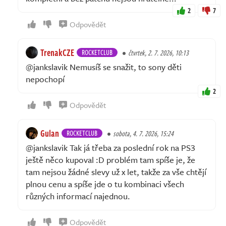
2
7
Odpovědět
TrenakCZE
ROCKETCLUB
čtvrtek, 2. 7. 2026, 10:13
@jankslavik Nemusíš se snažit, to sony děti
nepochopí
2
Odpovědět
Gulan
ROCKETCLUB
sobota, 4. 7. 2026, 15:24
@jankslavik Tak já třeba za poslední rok na PS3
ještě něco kupoval :D problém tam spíše je, že
tam nejsou žádné slevy už x let, takže za vše chtějí
plnou cenu a spíše jde o tu kombinaci všech
různých informací najednou.
Odpovědět