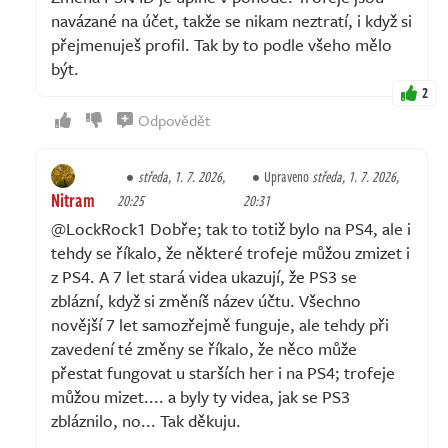
navázané na účet, takže se nikam neztratí, i když si
přejmenuješ profil. Tak by to podle všeho mělo
být.
2
Odpovědět
středa, 1. 7. 2026,
Upraveno
středa, 1. 7. 2026,
Nitram
20:25
20:31
@LockRock1 Dobře; tak to totiž bylo na PS4, ale i
tehdy se říkalo, že některé trofeje můžou zmizet i
z PS4. A 7 let stará videa ukazují, že PS3 se
zblázní, když si změníš název účtu. Všechno
novější 7 let samozřejmě funguje, ale tehdy při
zavedení té změny se říkalo, že něco může
přestat fungovat u starších her i na PS4; trofeje
můžou mizet.... a byly ty videa, jak se PS3
zbláznilo, no... Tak děkuju.