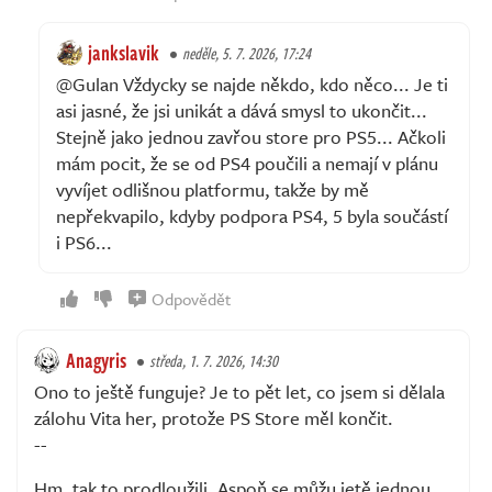
jankslavik
neděle, 5. 7. 2026, 17:24
@Gulan Vždycky se najde někdo, kdo něco... Je ti
asi jasné, že jsi unikát a dává smysl to ukončit...
Stejně jako jednou zavřou store pro PS5... Ačkoli
mám pocit, že se od PS4 poučili a nemají v plánu
vyvíjet odlišnou platformu, takže by mě
nepřekvapilo, kdyby podpora PS4, 5 byla součástí
i PS6...
Odpovědět
Anagyris
středa, 1. 7. 2026, 14:30
Ono to ještě funguje? Je to pět let, co jsem si dělala
zálohu Vita her, protože PS Store měl končit.
--
Hm, tak to prodloužili. Aspoň se můžu jetě jednou