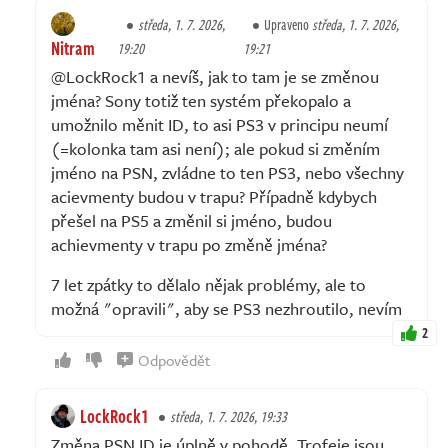
středa, 1. 7. 2026,
Upraveno
středa, 1. 7. 2026,
Nitram
19:20
19:21
@LockRock1 a nevíš, jak to tam je se změnou
jména? Sony totiž ten systém překopalo a
umožnilo měnit ID, to asi PS3 v principu neumí
(=kolonka tam asi není); ale pokud si změním
jméno na PSN, zvládne to ten PS3, nebo všechny
acievmenty budou v trapu? Případně kdybych
přešel na PS5 a změnil si jméno, budou
achievmenty v trapu po změně jména?
7 let zpátky to dělalo nějak problémy, ale to
možná "opravili", aby se PS3 nezhroutilo, nevím
2
Odpovědět
LockRock1
středa, 1. 7. 2026, 19:33
Změna PSN ID je úplně v pohodě. Trofeje jsou