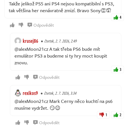
Takže jelikož PS5 ani PS4 nejsou kompatibilní s PS3,
tak většina her nenávratně zmizí. Bravo Sony👏🤦
4
Odpovědět
krusej86
čtvrtek, 2. 7. 2026, 2:49
@alexMoon21cz A tak třeba PS6 bude mít
emulátor PS3 a budeme si ty hry moct koupit
znovu.
3
Odpovědět
rexikos9
čtvrtek, 2. 7. 2026, 3:34
@alexMoon21cz Mark Cerny něco kuchtí na ps6
musíme vydržet. 😏😉
1
2
Odpovědět