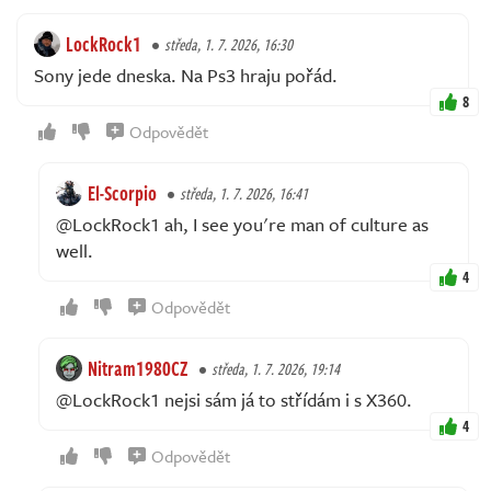
LockRock1
středa, 1. 7. 2026, 16:30
Sony jede dneska. Na Ps3 hraju pořád.
8
Odpovědět
El-Scorpio
středa, 1. 7. 2026, 16:41
@LockRock1 ah, I see you're man of culture as
well.
4
Odpovědět
Nitram1980CZ
středa, 1. 7. 2026, 19:14
@LockRock1 nejsi sám já to střídám i s X360.
4
Odpovědět