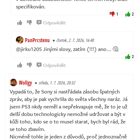
specifikován.
1
2
Odpovědět
PanPrcstenu
čtvrtek, 2. 7. 2026, 16:40
@jirku1205 Jinými slovy, zatím (!!!) ano... 🤔
2
Odpovědět
Wollgy
středa, 1. 7. 2026, 20:32
Vypadá to, že Sony si nastřádala zásobu špatných
zpráv, aby je pak vychrlila do světa všechny naráz. Já
jsem PS3 nkdy neměl a nepřekvapuje mě, že to je už
delší dobu technologicky nemožné udržovat a být v
kůži toho, kdo se o to musel starat, bych byl rád, že
se toho zbavím.
Nicméně tohle je jeden z důvodů, proč jednoznačně