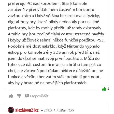
preferuju PC nad konzolemi. Staré konzole
zaručeně v předvídatelném časovém horizontu
zavřou krám a i když většina her existovala fyzicky,
digital-only hry, které nikdy nedostaly port na jiné
platformy, kde by mohly přežít, už tehdy existovaly.
A tyhle hry jsou teď oficiální cestou ztracené navždy
i kdyby už člověk sehnal někde funkční použitou PS3.
Podobně mě dost nakrklo, když Nintendo vypnulo
eshop pro konzole z éry 3DS asi rok před tím, než
jsem dokázal sehnat svoji první použitou. Můžu do
toho sice dát custom firmware a hrát si tam pak co
chci, ale zároveň postrádám některé důležité online
funkce a většinu her zatím stále odmítají portnout,
aby byly hratelné na novějších platformách.
5
Odpovědět
alexMoon21cz
středa, 1. 7. 2026, 16:48