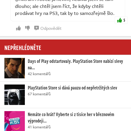
dlouho; ale chtěl jsem říct, že kdyby chtěli
prodávat hry na PS3, tak by to samozřejmě šlo.
5
Odpovědět
NEPŘEHLÉDNĚTE
Days of Play odstartovaly. PlayStation Store nabízí slevy
na…
42 komentářů
PlayStation Store si dává pauzu od nepřetržitých slev
67 komentářů
Nemáte co hrát? Vyberte si z tisíce her v březnovém
výprodeji…
41 komentářů