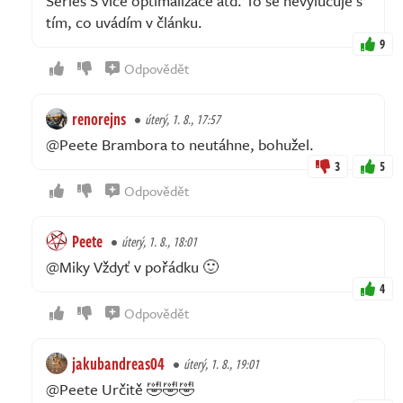
Series S více optimalizace atd. To se nevylučuje s
tím, co uvádím v článku.
9
Odpovědět
renorejns
úterý, 1. 8., 17:57
@Peete Brambora to neutáhne, bohužel.
3
5
Odpovědět
Peete
úterý, 1. 8., 18:01
@Miky Vždyť v pořádku 🙂
4
Odpovědět
jakubandreas04
úterý, 1. 8., 19:01
@Peete Určitě 🤣🤣🤣