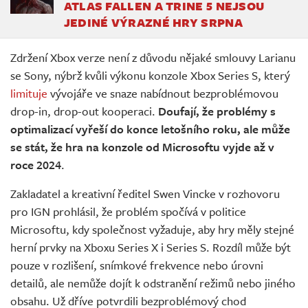
ATLAS FALLEN A TRINE 5 NEJSOU
JEDINÉ VÝRAZNÉ HRY SRPNA
Zdržení Xbox verze není z důvodu nějaké smlouvy Larianu
se Sony, nýbrž kvůli výkonu konzole Xbox Series S, který
limituje
vývojáře ve snaze nabídnout bezproblémovou
drop-in, drop-out kooperaci.
Doufají, že problémy s
optimalizací vyřeší do konce letošního roku, ale může
se stát, že hra na konzole od Microsoftu vyjde až v
roce 2024
.
Zakladatel a kreativní ředitel Swen Vincke v rozhovoru
pro IGN prohlásil, že problém spočívá v politice
Microsoftu, kdy společnost vyžaduje, aby hry měly stejné
herní prvky na Xboxu Series X i Series S. Rozdíl může být
pouze v rozlišení, snímkové frekvence nebo úrovni
detailů, ale nemůže dojít k odstranění režimů nebo jiného
obsahu. Už dříve potvrdili bezproblémový chod