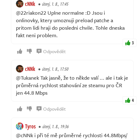
cNNk
úterý, 1. 8., 17:45
@22riakon22 Uplne normalne :D Jsou i
onlinovky, ktery umoznuji preload patche a
pritom lidi hraji do posledni chvile. Tohle dneska
fakt neni problem.
3
Odpovědět
cNNk
úterý, 1. 8., 17:50
@Tukanek Tak jasně, že to někde valí ... ale i tak je
průměrná rychlost stahování ze steamu pro ČR
jen 44.8 Mbps
4
Odpovědět
Tyros
úterý, 1. 8., 19:36
@cNNk i při té mě průměrné rychlosti 44.8Mbps/