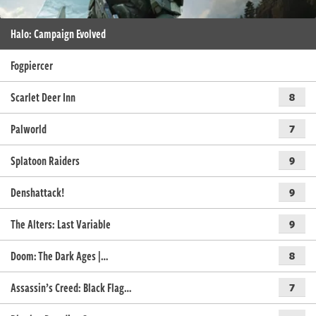
Halo: Campaign Evolved
Fogpiercer
Scarlet Deer Inn
8
Palworld
7
Splatoon Raiders
9
Denshattack!
9
The Alters: Last Variable
9
Doom: The Dark Ages |…
8
Assassin’s Creed: Black Flag…
7