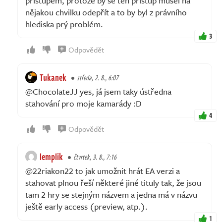
přístupem, protože by se ten přístup musel na
nějakou chvilku odepřít a to by byl z právního
hlediska prý problém.
3
Odpovědět
Tukanek
středa, 2. 8., 6:07
@ChocolateJJ yes, já jsem taky ústředna
stahování pro moje kamarády :D
4
Odpovědět
lemplik
čtvrtek, 3. 8., 7:16
@22riakon22 to jak umožnit hrát EA verzi a
stahovat plnou řeší některé jiné tituly tak, že jsou
tam 2 hry se stejným názvem a jedna má v názvu
ještě early access (preview, atp.).
1