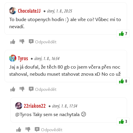
ChocolateJJ
úterý, 1. 8., 20:25
To bude utopenych hodin :) ale víte co? Vůbec mi to
nevadí.
7
Odpovědět
Tyros
úterý, 1. 8., 16:54
Jaj a já doufal, že těch 80 gb co jsem včera přes noc
stahoval, nebudu muset stahovat znova xD No co už
8
Odpovědět
22riakon22
úterý, 1. 8., 17:34
@Tyros Taky sem se nachytala 😕
3
Odpovědět