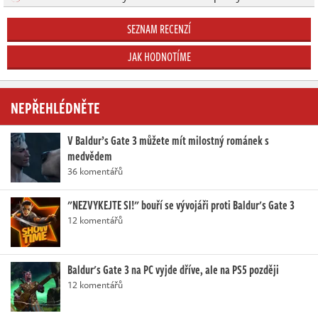
SEZNAM RECENZÍ
JAK HODNOTÍME
NEPŘEHLÉDNĚTE
V Baldur’s Gate 3 můžete mít milostný románek s
medvědem
36 komentářů
"NEZVYKEJTE SI!" bouří se vývojáři proti Baldur's Gate 3
12 komentářů
Baldur's Gate 3 na PC vyjde dříve, ale na PS5 později
12 komentářů