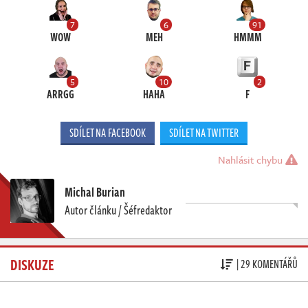
7
6
91
WOW
MEH
HMMM
5
10
2
ARRGG
HAHA
F
SDÍLET NA FACEBOOK
SDÍLET NA TWITTER
Nahlásit chybu
Michal Burian
Autor článku / Šéfredaktor
DISKUZE
| 29 KOMENTÁŘŮ