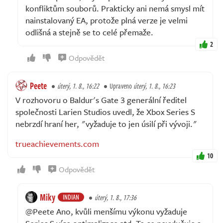
konfliktům souborů. Prakticky ani nemá smysl mít
nainstalovaný EA, protože plná verze je velmi
odlišná a stejně se to celé přemaže.
2
Odpovědět
Peete
úterý, 1. 8., 16:22
Upraveno
úterý, 1. 8., 16:23
V rozhovoru o Baldur's Gate 3 generální ředitel
společnosti Larien Studios uvedl, že Xbox Series S
nebrzdí hraní her, "vyžaduje to jen úsilí při vývoji."
trueachievements.com
10
Odpovědět
Miky
INDIAN
úterý, 1. 8., 17:36
@Peete Ano, kvůli menšímu výkonu vyžaduje