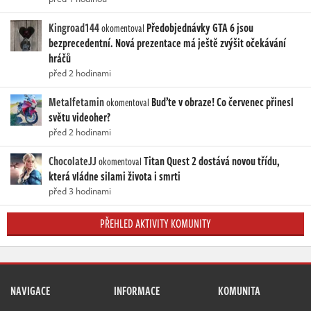
Kingroad144
Předobjednávky GTA 6 jsou
okomentoval
bezprecedentní. Nová prezentace má ještě zvýšit očekávání
hráčů
před 2 hodinami
Metalfetamin
Buďte v obraze! Co červenec přinesl
okomentoval
světu videoher?
před 2 hodinami
ChocolateJJ
Titan Quest 2 dostává novou třídu,
okomentoval
která vládne silami života i smrti
před 3 hodinami
PŘEHLED AKTIVITY KOMUNITY
NAVIGACE
INFORMACE
KOMUNITA