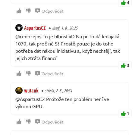
4
Odpovědět
AspartusCZ
úterý, 1. 8., 20:25
@renorejns To je blbost xD Na pc to dá ledajaká
1070, tak proč né S? Prostě pouze je do toho
potřeba dát nákou iniciativu a, když nechtějí, tak
jejich ztráta financí
3
Odpovědět
wutank
středa, 2. 8., 20:34
@AspartusCZ Protože ten problém není ve
výkonu GPU.
1
Odpovědět