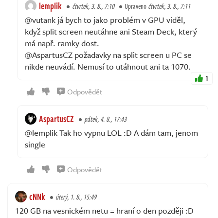
lemplik
čtvrtek, 3. 8., 7:10
Upraveno
čtvrtek, 3. 8., 7:11
@vutank já bych to jako problém v GPU viděl,
když split screen neutáhne ani Steam Deck, který
má např. ramky dost.
@AspartusCZ požadavky na split screen u PC se
nikde neuvádí. Nemusí to utáhnout ani ta 1070.
1
Odpovědět
AspartusCZ
pátek, 4. 8., 17:43
@lemplik Tak ho vypnu LOL :D A dám tam, jenom
single
Odpovědět
cNNk
úterý, 1. 8., 15:49
120 GB na vesnickém netu = hraní o den později :D