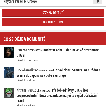
Rhythm Paradise Groove
9
SEZNAM RECENZÍ
JAK HODNOTÍME
CO SE DĚJE V KOMUNITĚ
lister88
Rockstar odhalil datum velké prezentace
okomentoval
GTA VI
před 7 minutami
jirka-hamrik665
Expeditions: Samurai nás už dnes
okomentoval
vezme do Japonska v době samurajů
před 1 hodinou
Nitram1980CZ
Předobjednávky GTA 6 jsou
okomentoval
bezprecedentní. Nová prezentace má ještě zvýšit očekávání
hráčů
před 1 hodinou