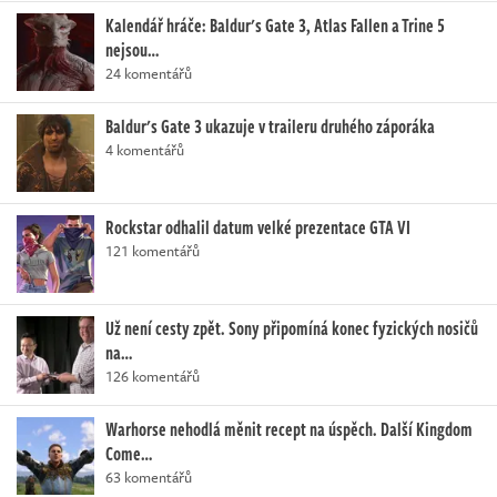
Kalendář hráče: Baldur's Gate 3, Atlas Fallen a Trine 5
nejsou…
24 komentářů
Baldur's Gate 3 ukazuje v traileru druhého záporáka
4 komentářů
Rockstar odhalil datum velké prezentace GTA VI
121 komentářů
Už není cesty zpět. Sony připomíná konec fyzických nosičů
na…
126 komentářů
Warhorse nehodlá měnit recept na úspěch. Další Kingdom
Come…
63 komentářů