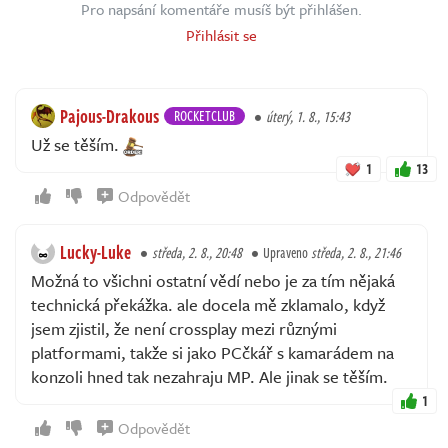
Pro napsání komentáře musíš být přihlášen.
Přihlásit se
Pajous-Drakous
ROCKETCLUB
úterý, 1. 8., 15:43
Už se těším.
1
13
Odpovědět
Lucky-Luke
středa, 2. 8., 20:48
Upraveno
středa, 2. 8., 21:46
Možná to všichni ostatní vědí nebo je za tím nějaká
technická překážka. ale docela mě zklamalo, když
jsem zjistil, že není crossplay mezi různými
platformami, takže si jako PCčkář s kamarádem na
konzoli hned tak nezahraju MP. Ale jinak se těším.
1
Odpovědět