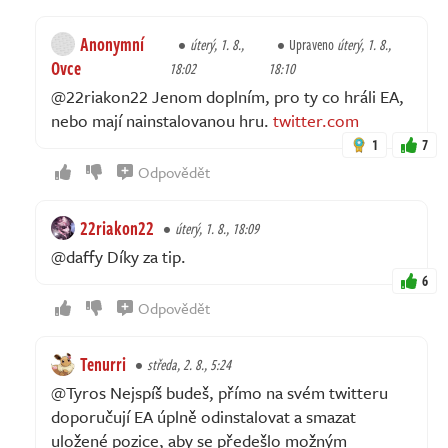
Anonymní
úterý, 1. 8.,
Upraveno
úterý, 1. 8.,
Ovce
18:02
18:10
@22riakon22 Jenom doplním, pro ty co hráli EA,
nebo mají nainstalovanou hru.
twitter.com
1
7
Odpovědět
22riakon22
úterý, 1. 8., 18:09
@daffy Díky za tip.
6
Odpovědět
Tenurri
středa, 2. 8., 5:24
@Tyros Nejspíš budeš, přímo na svém twitteru
doporučují EA úplně odinstalovat a smazat
uložené pozice, aby se předešlo možným