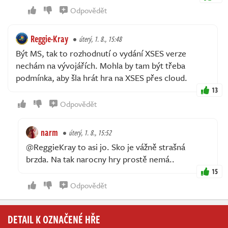
Odpovědět
Reggie-Kray
úterý, 1. 8., 15:48
Být MS, tak to rozhodnutí o vydání XSES verze
nechám na vývojářích. Mohla by tam být třeba
podmínka, aby šla hrát hra na XSES přes cloud.
13
Odpovědět
narm
úterý, 1. 8., 15:52
@ReggieKray to asi jo. Sko je vážně strašná
brzda. Na tak narocny hry prostě nemá..
15
Odpovědět
DETAIL K OZNAČENÉ HŘE