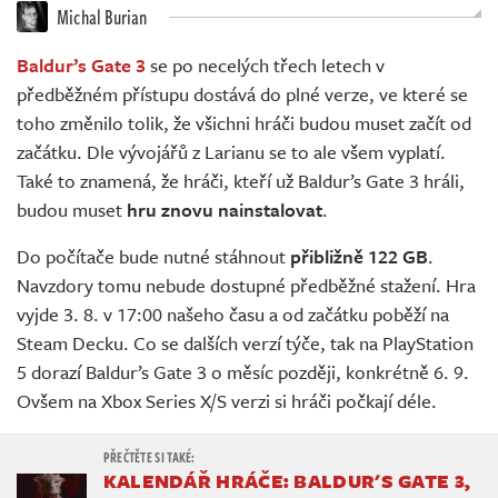
Živě
Michal Burian
Baldur’s Gate 3
se po necelých třech letech v
předběžném přístupu dostává do plné verze, ve které se
toho změnilo tolik, že všichni hráči budou muset začít od
začátku. Dle vývojářů z Larianu se to ale všem vyplatí.
Také to znamená, že hráči, kteří už Baldur’s Gate 3 hráli,
budou muset
hru znovu nainstalovat
.
Do počítače bude nutné stáhnout
přibližně 122 GB
.
Navzdory tomu nebude dostupné předběžné stažení. Hra
vyjde 3. 8. v 17:00 našeho času a od začátku poběží na
Steam Decku. Co se dalších verzí týče, tak na PlayStation
5 dorazí Baldur’s Gate 3 o měsíc později, konkrétně 6. 9.
Ovšem na Xbox Series X/S verzi si hráči počkají déle.
KALENDÁŘ HRÁČE: BALDUR'S GATE 3,