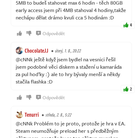
5MB to budeš stahovat max 6 hodin - těch 80GB
early access jsem při 4MB stahoval 4 hodiny,takže
nechápu dělat drámo kvuli cca 5 hodinám :D
4
Odpovědět
ChocolateJJ
úterý, 1. 8., 20:22
@cNNk ještě když jsem bydlel na vesnici řešil
jsem podobné věci diskem a stažení u kamaráda
za pul hoďky :) ale to hry bývaly menší a někdy
stačila flashka :D
2
Odpovědět
Tenurri
středa, 2. 8., 5:22
@cNNk Problém to je proto, protože je hra v EA.
Steam neumožňuje preload her s předběžným