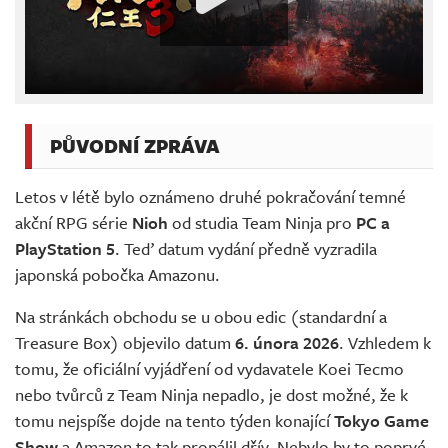
PŮVODNÍ ZPRÁVA
Letos v létě bylo oznámeno druhé pokračování temné
akční RPG série
Nioh
od studia Team Ninja pro
PC a
PlayStation 5
. Teď datum vydání předně vyzradila
japonská pobočka Amazonu.
Na stránkách obchodu se u obou edic (standardní a
Treasure Box) objevilo datum
6. února 2026
. Vzhledem k
tomu, že oficiální vyjádření od vydavatele Koei Tecmo
nebo tvůrců z Team Ninja nepadlo, je dost možné, že k
tomu nejspíše dojde na tento týden konající
Tokyo Game
Show
a Amazon to tak propálil dřív. Nebylo by to poprvé,