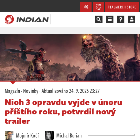
REALMERCH.STORE
Magazín
Recenze
Videa
Soutěže
Magazín
·
Novinky
· Aktualizováno
24. 9. 2025 23:27
Databáze
Nioh 3 opravdu vyjde v únoru
příštího roku, potvrdil nový
Komunita
trailer
Redakce
Mojmír Kočí
Michal Burian