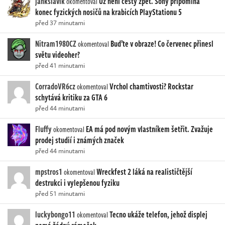
jankslavik
Už není cesty zpět. Sony připomíná
okomentoval
konec fyzických nosičů na krabicích PlayStationu 5
před 37 minutami
Nitram1980CZ
Buďte v obraze! Co červenec přinesl
okomentoval
světu videoher?
před 41 minutami
CorradoVR6cz
Vrchol chamtivosti? Rockstar
okomentoval
schytává kritiku za GTA 6
před 44 minutami
Fluffy
EA má pod novým vlastníkem šetřit. Zvažuje
okomentoval
prodej studií i známých značek
před 44 minutami
mpstros1
Wreckfest 2 láká na realističtější
okomentoval
destrukci i vylepšenou fyziku
před 51 minutami
luckybongo11
Tecno ukáže telefon, jehož displej
okomentoval