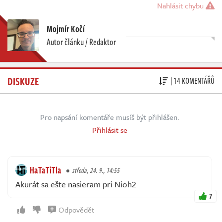
Nahlásit chybu
Mojmír Kočí
Autor článku / Redaktor
DISKUZE
| 14 KOMENTÁŘŮ
Pro napsání komentáře musíš být přihlášen.
Přihlásit se
HaTaTiTla
středa, 24. 9., 14:55
Akurát sa ešte nasieram pri Nioh2
7
Odpovědět