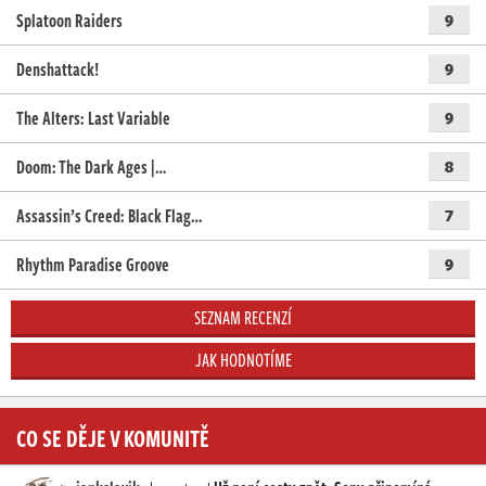
Splatoon Raiders
9
Denshattack!
9
The Alters: Last Variable
9
Doom: The Dark Ages |…
8
Assassin’s Creed: Black Flag…
7
Rhythm Paradise Groove
9
SEZNAM RECENZÍ
JAK HODNOTÍME
CO SE DĚJE V KOMUNITĚ