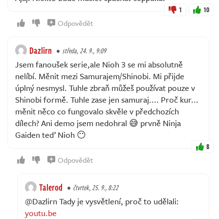
1
10
Odpovědět
Dazlirn
středa, 24. 9., 9:09
Jsem fanoušek serie,ale Nioh 3 se mi absolutně
nelíbí. Měnit mezi Samurajem/Shinobi. Mi přijde
úplný nesmysl. Tuhle zbraň můžeš používat pouze v
Shinobi formě. Tuhle zase jen samuraj.... Proč kur...
měnit něco co fungovalo skvěle v předchozích
dílech? Ani demo jsem nedohral 😅 prvně Ninja
Gaiden teď Nioh 😶
8
Odpovědět
Talerod
čtvrtek, 25. 9., 8:22
@Dazlirn Tady je vysvětlení, proč to udělali:
youtu.be