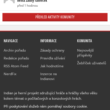
nemá žádný rámeček
před 1 hodinou
PŘEHLED AKTIVITY KOMUNITY
NAVIGACE
INFORMACE
KOMUNITA
Archiv pořadu
Zásady ochrany
Nejnovější
příspěvky
Redakce pořadu
Pravidla užívání
Žebříček uživatelů
RSS Atom Feed
Jak hodnotíme
NerdFix
Inzerce na
Indianovi
Indian je herní projekt sdružující hráče a hráčky všeho věku
kolem témat o počítačových a konzolových hrách.
Při poskytování služeb nám pomáhají soubory cookie.