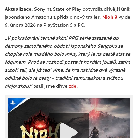
Živě
Aktualizace:
Sony na State of Play potvrdila dřívější únik
japonského Amazonu a přidalo nový trailer.
Nioh 3
vyjde
6. února 2026 na PlayStation 5 a PC.
„
V pokračování temné akční RPG série zasazené do
démony zamořeného období japonského Sengoku se
chopíte role mladého bojovníka, který je na cestě stát se
šógunem. Proč se rozhodl postavit hordám jókaiů, zatím
autoři tají, ale již teď víme, že hra nabídne dvě výrazně
odlišné bojové cesty – tradiční samurajskou a svižnou
ninjovskou,“
psali jsme dříve
zde
.