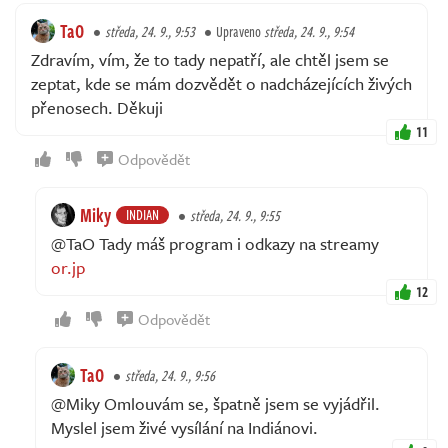
TaO
středa, 24. 9., 9:53
Upraveno
středa, 24. 9., 9:54
Zdravím, vím, že to tady nepatří, ale chtěl jsem se
zeptat, kde se mám dozvědět o nadcházejících živých
přenosech. Děkuji
11
Odpovědět
Miky
INDIAN
středa, 24. 9., 9:55
@TaO Tady máš program i odkazy na streamy
or.jp
12
Odpovědět
TaO
středa, 24. 9., 9:56
@Miky Omlouvám se, špatně jsem se vyjádřil.
Myslel jsem živé vysílání na Indiánovi.