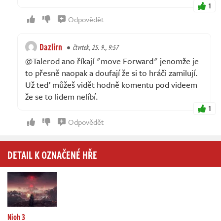
1
Odpovědět
Dazlirn
čtvrtek, 25. 9., 9:57
@Talerod ano říkají "move Forward" jenomže je
to přesně naopak a doufají že si to hráči zamilují.
Už teď můžeš vidět hodně komentu pod videem
že se to lidem nelíbí.
1
Odpovědět
DETAIL K OZNAČENÉ HŘE
Nioh 3