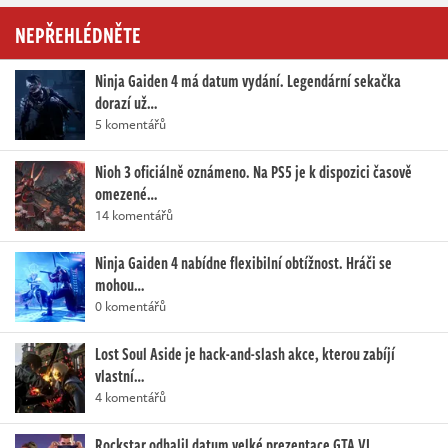
NEPŘEHLÉDNĚTE
Ninja Gaiden 4 má datum vydání. Legendární sekačka
dorazí už…
5 komentářů
Nioh 3 oficiálně oznámeno. Na PS5 je k dispozici časově
omezené…
14 komentářů
Ninja Gaiden 4 nabídne flexibilní obtížnost. Hráči se
mohou…
0 komentářů
Lost Soul Aside je hack-and-slash akce, kterou zabíjí
vlastní…
4 komentářů
Rockstar odhalil datum velké prezentace GTA VI