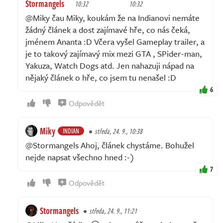
Stormangels
10:32
10:32
@Miky čau Miky, koukám že na Indianovi nemáte
žádný článek a dost zajímavé hře, co nás čeká,
jménem Ananta :D Včera vyšel Gameplay trailer, a
je to takový zajímavý mix mezi GTA , SPider-man,
Yakuza, Watch Dogs atd. Jen nahazuji nápad na
nějaký článek o hře, co jsem tu nenašel :D
6
Odpovědět
Miky
INDIAN
středa, 24. 9., 10:38
@Stormangels Ahoj, článek chystáme. Bohužel
nejde napsat všechno hned :-)
7
Odpovědět
Stormangels
středa, 24. 9., 11:21