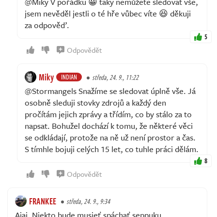
@Miky V pořádku 😀 taky nemůžete sledovat vše,
jsem nevěděl jestli o té hře vůbec víte 😆 děkuji
za odpověď.
5
Odpovědět
Miky
INDIAN
středa, 24. 9., 11:22
@Stormangels Snažíme se sledovat úplně vše. Já
osobně sleduji stovky zdrojů a každý den
pročítám jejich zprávy a třídím, co by stálo za to
napsat. Bohužel dochází k tomu, že některé věci
se odkládají, protože na ně už není prostor a čas.
S tímhle bojuji celých 15 let, co tuhle práci dělám.
8
Odpovědět
FRANKEE
středa, 24. 9., 9:34
Ajaj. Niekto bude musieť spáchať seppuku.