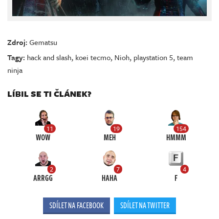
Zdroj:
Gematsu
Tagy:
hack and slash
,
koei tecmo
,
Nioh
,
playstation 5
,
team
ninja
LÍBIL SE TI ČLÁNEK?
11
19
154
WOW
MEH
HMMM
2
7
4
ARRGG
HAHA
F
SDÍLET NA FACEBOOK
SDÍLET NA TWITTER