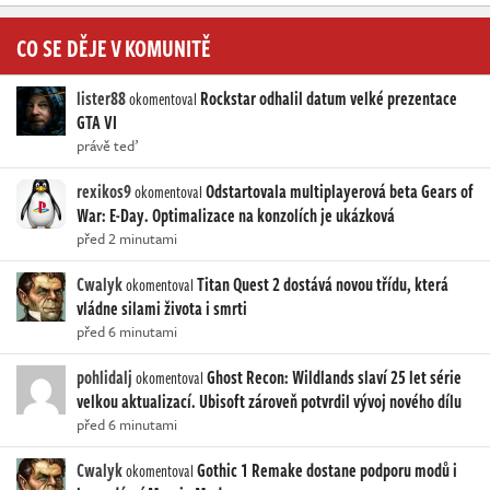
CO SE DĚJE V KOMUNITĚ
lister88
Rockstar odhalil datum velké prezentace
okomentoval
GTA VI
právě teď
rexikos9
Odstartovala multiplayerová beta Gears of
okomentoval
War: E-Day. Optimalizace na konzolích je ukázková
před 2 minutami
Cwalyk
Titan Quest 2 dostává novou třídu, která
okomentoval
vládne silami života i smrti
před 6 minutami
pohlidalj
Ghost Recon: Wildlands slaví 25 let série
okomentoval
velkou aktualizací. Ubisoft zároveň potvrdil vývoj nového dílu
před 6 minutami
Cwalyk
Gothic 1 Remake dostane podporu modů i
okomentoval