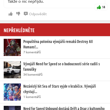
Takže o nic nepříjdu.
14
Odpovědět
NEPŘEHLÉDNĚTE
Propuštěna polovina vývojářů remaků Destroy All
Humans!…
7 komentářů
Vývojáři Need for Speed se o budoucnosti série radili s
fanoušky
34 komentářů
Nezávislý hit Sea of Stars vyjde v krabičce. Vývojáři
chystají…
1 komentářů
Need for Speed Unbound dostává Drift a Drag z kultovního