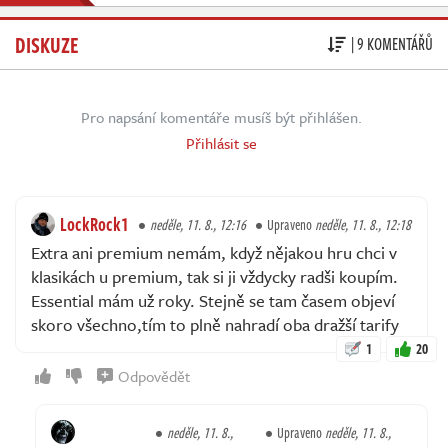
DISKUZE
| 9 KOMENTÁŘŮ
Pro napsání komentáře musíš být přihlášen.
Přihlásit se
LockRock1
neděle, 11. 8., 12:16
Upraveno
neděle, 11. 8., 12:18
Extra ani premium nemám, když nějakou hru chci v
klasikách u premium, tak si ji vždycky radši koupím.
Essential mám už roky. Stejně se tam časem objeví
skoro všechno,tím to plně nahradí oba dražší tarify
1
20
Odpovědět
neděle, 11. 8.,
Upraveno
neděle, 11. 8.,