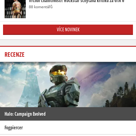
Vrchol chamtivosti? Rockstar schytává kritiku za GTA 6
88 komentářů
VÍCE NOVINEK
RECENZE
Halo: Campaign Evolved
Fogpiercer