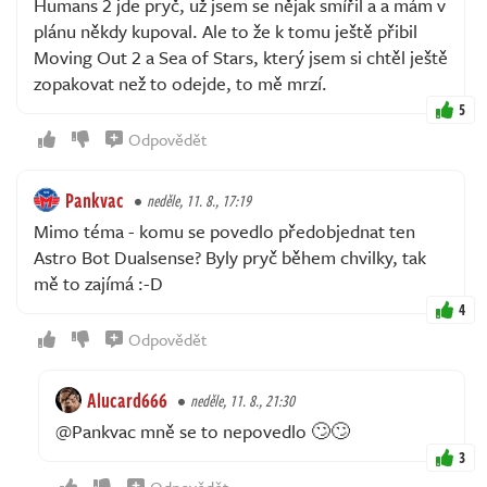
Humans 2 jde pryč, už jsem se nějak smířil a a mám v
plánu někdy kupoval. Ale to že k tomu ještě přibil
Moving Out 2 a Sea of Stars, který jsem si chtěl ještě
zopakovat než to odejde, to mě mrzí.
5
Odpovědět
Pankvac
neděle, 11. 8., 17:19
Mimo téma - komu se povedlo předobjednat ten
Astro Bot Dualsense? Byly pryč během chvilky, tak
mě to zajímá :-D
4
Odpovědět
Alucard666
neděle, 11. 8., 21:30
@Pankvac mně se to nepovedlo 🙄🙄
3
Odpovědět