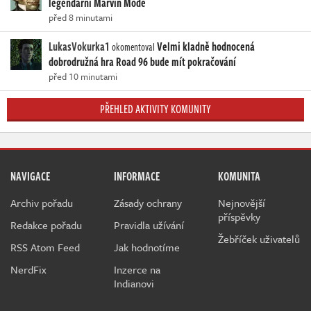
legendární Marvin Mode
před 8 minutami
LukasVokurka1
Velmi kladně hodnocená
okomentoval
dobrodružná hra Road 96 bude mít pokračování
před 10 minutami
PŘEHLED AKTIVITY KOMUNITY
NAVIGACE
INFORMACE
KOMUNITA
Archiv pořadu
Zásady ochrany
Nejnovější
příspěvky
Redakce pořadu
Pravidla užívání
Žebříček uživatelů
RSS Atom Feed
Jak hodnotíme
NerdFix
Inzerce na
Indianovi