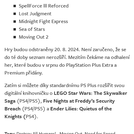
SpellForce lll Reforced
Lost Judgment
Midnight Fight Express
Sea of Stars
Moving Out 2
Hry budou odstraněny 20. 8. 2024. Není zaručeno, že se
do té doby seznam nerozšíří. Mezitím čekáme na odhalení
her, které budou v srpnu do PlayStation Plus Extra a
Premium přidány.
Zatím si můžete díky standardnímu PS Plus rozšířit svou
digitální knihovničku o
LEGO Star Wars: The Skywalker
Saga
(PS4/PS5),
Five Nights at Freddy’s Security
Breach
(PS4/PS5) a
Ender Lilies: Quietus of the
Knights (
PS4).
Tagy:
Destroy All Humans!
,
Moving Out
,
Need for Speed