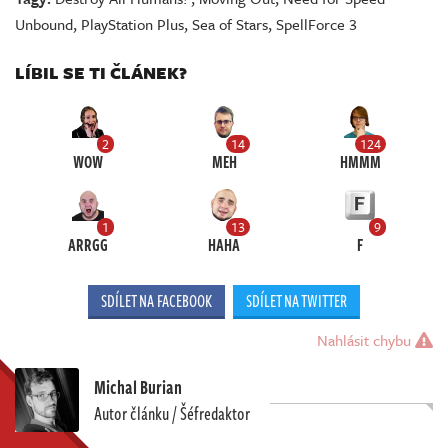
Unbound
,
PlayStation Plus
,
Sea of ​​Stars
,
SpellForce 3
LÍBIL SE TI ČLÁNEK?
2
14
124
WOW
MEH
HMMM
1
13
9
ARRGG
HAHA
F
SDÍLET NA FACEBOOK
SDÍLET NA TWITTER
Nahlásit chybu
Michal Burian
Autor článku / Šéfredaktor