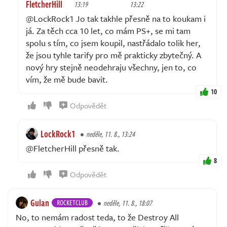
FletcherHill
13:19
13:22
@LockRock1 Jo tak takhle přesně na to koukam i
já. Za těch cca 10 let, co mám PS+, se mi tam
spolu s tím, co jsem koupil, nastřádalo tolik her,
že jsou tyhle tarify pro mě prakticky zbytečný. A
nový hry stejně neodehraju všechny, jen to, co
vím, že mě bude bavit.
10
Odpovědět
LockRock1
neděle, 11. 8., 13:24
@FletcherHill přesně tak.
8
Odpovědět
Gulan
ROCKETCLUB
neděle, 11. 8., 18:07
No, to nemám radost teda, to že Destroy All