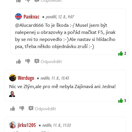
Pankvac
pondělí, 12. 8., 9:07
@Alucard666 To je škoda :-/ Musel jsem být
nalepenej u obrazovky a pořád mačkat F5, jinak
by se mi to nepovedlo :-)Ale nastav si hlídacího
psa, třeba někdo objednávku zruší :-)
2
Odpovědět
Werdugo
neděle, 11. 8., 15:43
Nic ve Zlým,ale pro mě nebyla Zajímavá ani Jedna!
5
Odpovědět
jirku1205
neděle, 11. 8., 11:53