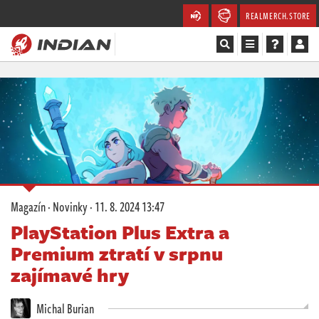
REALMERCH.STORE
Magazín
Recenze
Videa
Soutěže
Magazín
·
Novinky
·
11. 8. 2024 13:47
Databáze
PlayStation Plus Extra a
Premium ztratí v srpnu
Komunita
zajímavé hry
Redakce
Michal Burian