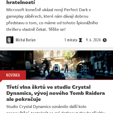
hratelností
Microsoft konečně ukázal nový Perfect Dark v
gameplay záběrech, které nám dávají dobrou
představu o tom, co máme od tohoto špionážního
thrilleru vlastně čekat. Těšíte se?
Michal Burian
1 minuta
9. 6. 2024
NOVINKA
Třetí vlna škrtů ve studiu Crystal
Dynamics, vývoj nového Tomb Raidera
ale pokračuje
Studio Crystal Dynamics oznámilo další kolo
propouštění, tentokrát se má dotknout zhruba třicítky