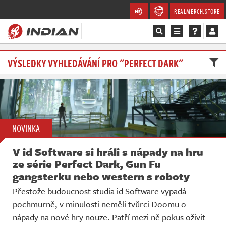
REALMERCH.STORE
Magazín
VÝSLEDKY VYHLEDÁVÁNÍ PRO "PERFECT DARK"
Recenze
Videa
NOVINKA
Soutěže
V id Software si hráli s nápady na hru
Databáze
ze série Perfect Dark, Gun Fu
gangsterku nebo western s roboty
Komunita
Přestože budoucnost studia id Software vypadá
pochmurně, v minulosti neměli tvůrci Doomu o
Redakce
nápady na nové hry nouze. Patří mezi ně pokus oživit