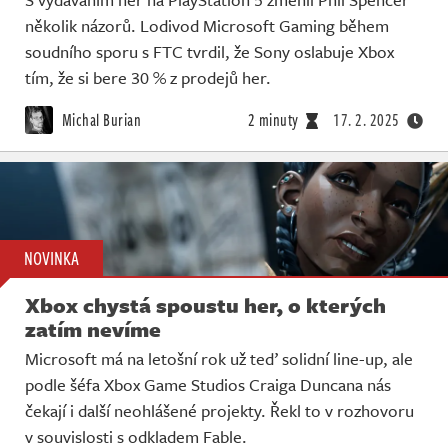
několik názorů. Lodivod Microsoft Gaming během
soudního sporu s FTC tvrdil, že Sony oslabuje Xbox
tím, že si bere 30 % z prodejů her.
Michal Burian
2 minuty
17. 2. 2025
NOVINKA
Xbox chystá spoustu her, o kterých
zatím nevíme
Microsoft má na letošní rok už teď solidní line-up, ale
podle šéfa Xbox Game Studios Craiga Duncana nás
čekají i další neohlášené projekty. Řekl to v rozhovoru
v souvislosti s odkladem Fable.