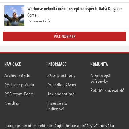
Warhorse nehodlá měnit recept na úspěch. Další Kingdom
Come…
59 komentářů
VÍCE NOVINEK
NAVIGACE
INFORMACE
KOMUNITA
Archiv pořadu
Zásady ochrany
Nejnovější
příspěvky
Redakce pořadu
Pravidla užívání
Žebříček uživatelů
RSS Atom Feed
Jak hodnotíme
NerdFix
Inzerce na
Indianovi
Indian je herní projekt sdružující hráče a hráčky všeho věku