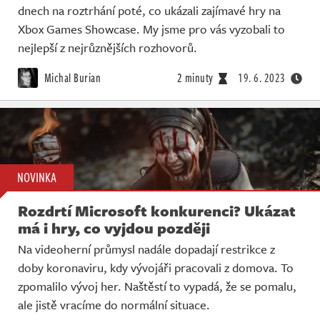
dnech na roztrhání poté, co ukázali zajímavé hry na
Xbox Games Showcase. My jsme pro vás vyzobali to
nejlepší z nejrůznějších rozhovorů.
Michal Burian
2 minuty
19. 6. 2023
NOVINKA
Rozdrtí Microsoft konkurenci? Ukázat
má i hry, co vyjdou později
Na videoherní průmysl nadále dopadají restrikce z
doby koronaviru, kdy vývojáři pracovali z domova. To
zpomalilo vývoj her. Naštěstí to vypadá, že se pomalu,
ale jistě vracíme do normální situace.