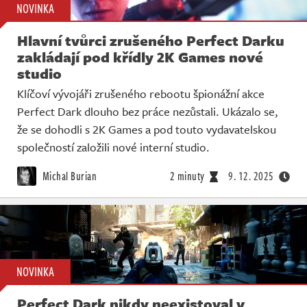
NOVINKA
Hlavní tvůrci zrušeného Perfect Darku
zakládají pod křídly 2K Games nové
studio
Klíčoví vývojáři zrušeného rebootu špionážní akce
Perfect Dark dlouho bez práce nezůstali. Ukázalo se,
že se dohodli s 2K Games a pod touto vydavatelskou
společností založili nové interní studio.
Michal Burian
2 minuty
9. 12. 2025
NOVINKA
Perfect Dark nikdy neexistoval v