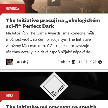
NOVINKA
The Initiative pracují na „ekologickém
sci-fi“ Perfect Dark
Na letošních The Game Awards jsme konečně měli
možnost vidět, na čem pracuje tým The Initiative
založený Microsoftem. CGI trailer neprozrazuje
všechny detaily, ale dává aspoň nějaké nápovědy.
Jan Kalný
1 minuta
11. 12. 2020
DRBY
The Initiative má pracovat na stealth