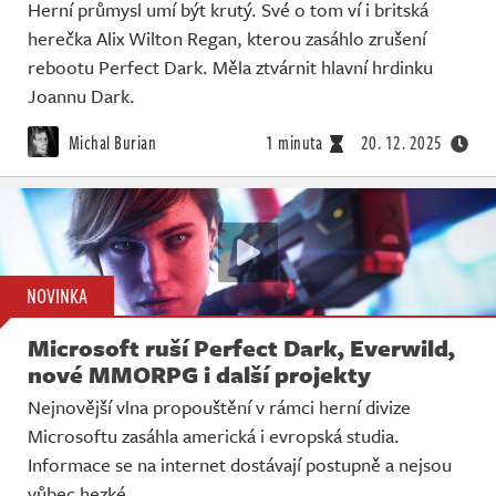
Herní průmysl umí být krutý. Své o tom ví i britská
herečka Alix Wilton Regan, kterou zasáhlo zrušení
rebootu Perfect Dark. Měla ztvárnit hlavní hrdinku
Joannu Dark.
Michal Burian
1 minuta
20. 12. 2025
NOVINKA
Microsoft ruší Perfect Dark, Everwild,
nové MMORPG i další projekty
Nejnovější vlna propouštění v rámci herní divize
Microsoftu zasáhla americká i evropská studia.
Informace se na internet dostávají postupně a nejsou
vůbec hezké.