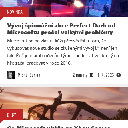
NOVINKA
Vývoj špionážní akce Perfect Dark od
Microsoftu prošel velkými problémy
Microsoft se na vlastní kůži přesvědčil o tom, že
vybudovat nové studio se zkušenými vývojáři není jen
tak. Řeč je o ambiciózním týmu The Initiative, který na
hře začal pracovat v roce 2018.
Michal Burian
2 minuty
1. 7. 2023
DRBY
Co Microsoft ukáže na Xbox Games