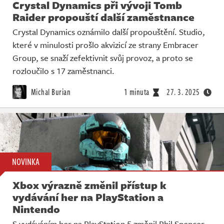
Crystal Dynamics při vývoji Tomb
Raider propouští další zaměstnance
Crystal Dynamics oznámilo další propouštění. Studio,
které v minulosti prošlo akvizicí ze strany Embracer
Group, se snaží zefektivnit svůj provoz, a proto se
rozloučilo s 17 zaměstnanci.
Michal Burian
1 minuta
27. 3. 2025
NOVINKA
Xbox výrazně změnil přístup k
vydávání her na PlayStation a
Nintendo
S vydáváním her na PlayStation 5 změnil Phil Spencer