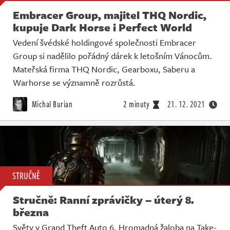
Embracer Group, majitel THQ Nordic,
kupuje Dark Horse i Perfect World
Vedení švédské holdingové společnosti Embracer
Group si nadělilo pořádný dárek k letošním Vánocům.
Mateřská firma THQ Nordic, Gearboxu, Saberu a
Warhorse se významně rozrůstá.
Michal Burian
2 minuty
21. 12. 2021
STRUČNĚ
Stručně: Ranní zprávičky – úterý 8.
března
Světy v Grand Theft Auto 6. Hromadná žaloba na Take-