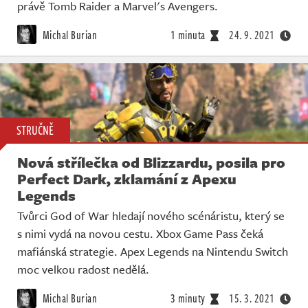
právě Tomb Raider a Marvel's Avengers.
Michal Burian
1 minuta
24. 9. 2021
STRUČNĚ
Nová střílečka od Blizzardu, posila pro
Perfect Dark, zklamání z Apexu
Legends
Tvůrci God of War hledají nového scénáristu, který se
s nimi vydá na novou cestu. Xbox Game Pass čeká
mafiánská strategie. Apex Legends na Nintendu Switch
moc velkou radost nedělá.
Michal Burian
3 minuty
15. 3. 2021