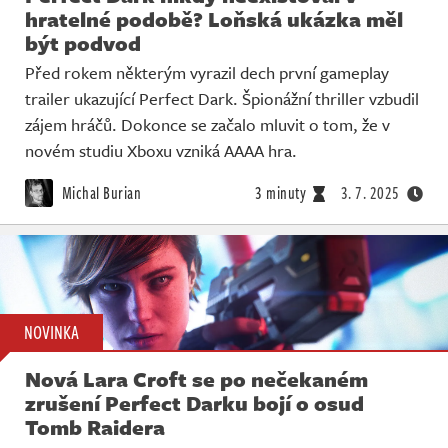
hratelné podobě? Loňská ukázka měl
být podvod
Před rokem některým vyrazil dech první gameplay
trailer ukazující Perfect Dark. Špionážní thriller vzbudil
zájem hráčů. Dokonce se začalo mluvit o tom, že v
novém studiu Xboxu vzniká AAAA hra.
Michal Burian
3 minuty
3. 7. 2025
NOVINKA
Nová Lara Croft se po nečekaném
zrušení Perfect Darku bojí o osud
Tomb Raidera