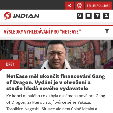
REALMERCH.STORE
Magazín
VÝSLEDKY VYHLEDÁVÁNÍ PRO "NETEASE"
Recenze
Videa
DRBY
Soutěže
NetEase měl ukončit financování Gang
Databáze
of Dragon. Vydání je v ohrožení a
studio hledá nového vydavatele
Komunita
Ke konci minulého roku byla oznámena nová hra Gang
of Dragon, za kterou stojí tvůrce série Yakuza,
Redakce
Toshihiro Nagoshi. Situace ale není úplně ideální a