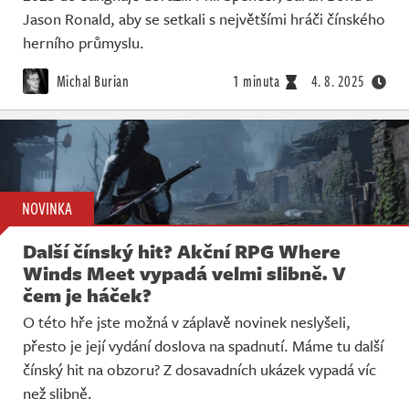
Jason Ronald, aby se setkali s největšími hráči čínského
herního průmyslu.
Michal Burian
1 minuta
4. 8. 2025
NOVINKA
Další čínský hit? Akční RPG Where
Winds Meet vypadá velmi slibně. V
čem je háček?
O této hře jste možná v záplavě novinek neslyšeli,
přesto je její vydání doslova na spadnutí. Máme tu další
čínský hit na obzoru? Z dosavadních ukázek vypadá víc
než slibně.