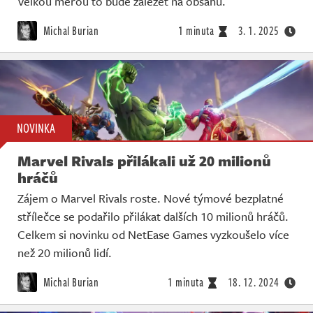
Velkou měrou to bude záležet na obsahu.
Michal Burian
1 minuta
3. 1. 2025
NOVINKA
Marvel Rivals přilákali už 20 milionů
hráčů
Zájem o Marvel Rivals roste. Nové týmové bezplatné
střílečce se podařilo přilákat dalších 10 milionů hráčů.
Celkem si novinku od NetEase Games vyzkoušelo více
než 20 milionů lidí.
Michal Burian
1 minuta
18. 12. 2024