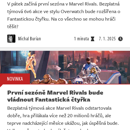
V pátek začíná první sezóna v Marvel Rivals. Bezplatná
týmová 6v6 akce ve stylu Overwatch bude rozšířena o
Fantastickou čtyřku. Na co všechno se mohou hráči
těšit?
Michal Burian
1 minuta
7. 1. 2025
NOVINKA
První sezóně Marvel Rivals bude
vládnout Fantastická čtyřka
Bezplatná týmová akce Marvel Rivals odstartovala
dobře, hra přilákala více než 20 milionů hráčů, ale
teprve nadcházející měsíce ukážou, jak úspěšná bude.