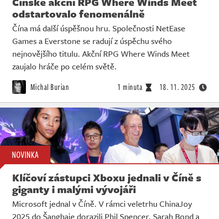
Čínské akční RPG Where Winds Meet
odstartovalo fenomenálně
Čína má další úspěšnou hru. Společnosti NetEase
Games a Everstone se radují z úspěchu svého
nejnovějšího titulu. Akční RPG Where Winds Meet
zaujalo hráče po celém světě.
Michal Burian
1 minuta
18. 11. 2025
NOVINKA
Klíčoví zástupci Xboxu jednali v Číně s
giganty i malými vývojáři
Microsoft jednal v Číně. V rámci veletrhu ChinaJoy
2025 do Šanghaje dorazili Phil Spencer, Sarah Bond a