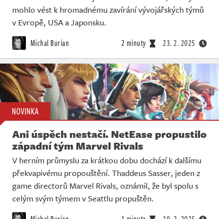
mohlo vést k hromadnému zavírání vývojářských týmů
v Evropě, USA a Japonsku.
Michal Burian
2 minuty
23. 2. 2025
NOVINKA
Ani úspěch nestačí. NetEase propustilo
západní tým Marvel Rivals
V herním průmyslu za krátkou dobu dochází k dalšímu
překvapivému propouštění. Thaddeus Sasser, jeden z
game directorů Marvel Rivals, oznámil, že byl spolu s
celým svým týmem v Seattlu propuštěn.
Michal Burian
1 minuta
19. 2. 2025