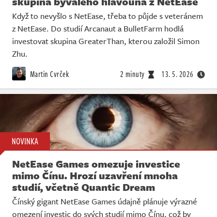
skupina bývalého hlavouna z NetEase
Když to nevyšlo s NetEase, třeba to půjde s veteránem
z NetEase. Do studií Arcanaut a BulletFarm hodlá
investovat skupina GreaterThan, kterou založil Simon
Zhu.
Martin Cvrček
2 minuty
13. 5. 2026
NOVINKA
NetEase Games omezuje investice
mimo Čínu. Hrozí uzavření mnoha
studií, včetně Quantic Dream
Čínský gigant NetEase Games údajně plánuje výrazné
omezení investic do svých studií mimo Čínu, což by