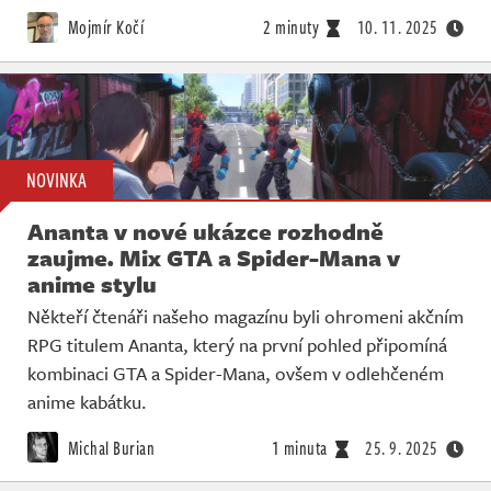
Mojmír Kočí
2 minuty
10. 11. 2025
NOVINKA
Ananta v nové ukázce rozhodně
zaujme. Mix GTA a Spider-Mana v
anime stylu
Někteří čtenáři našeho magazínu byli ohromeni akčním
RPG titulem Ananta, který na první pohled připomíná
kombinaci GTA a Spider-Mana, ovšem v odlehčeném
anime kabátku.
Michal Burian
1 minuta
25. 9. 2025