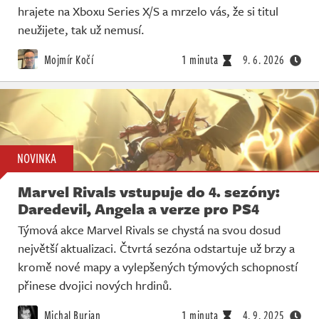
hrajete na Xboxu Series X/S a mrzelo vás, že si titul
neužijete, tak už nemusí.
Mojmír Kočí
1 minuta
9. 6. 2026
NOVINKA
Marvel Rivals vstupuje do 4. sezóny:
Daredevil, Angela a verze pro PS4
Týmová akce Marvel Rivals se chystá na svou dosud
největší aktualizaci. Čtvrtá sezóna odstartuje už brzy a
kromě nové mapy a vylepšených týmových schopností
přinese dvojici nových hrdinů.
Michal Burian
1 minuta
4. 9. 2025