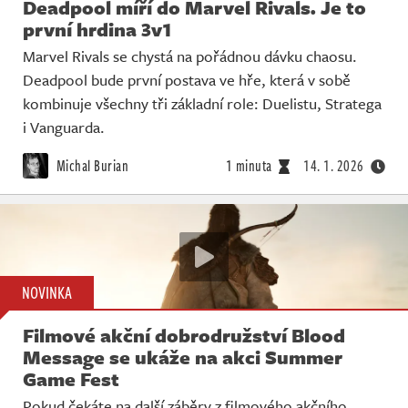
Deadpool míří do Marvel Rivals. Je to
první hrdina 3v1
Marvel Rivals se chystá na pořádnou dávku chaosu.
Deadpool bude první postava ve hře, která v sobě
kombinuje všechny tři základní role: Duelistu, Stratega
i Vanguarda.
Michal Burian
1 minuta
14. 1. 2026
NOVINKA
Filmové akční dobrodružství Blood
Message se ukáže na akci Summer
Game Fest
Pokud čekáte na další záběry z filmového akčního