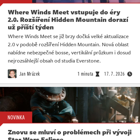
Where Winds Meet vstupuje do éry
2.0. Rozšíření Hidden Mountain dorazí
už příští týden
Where Winds Meet se již brzy dočká velké aktualizace
2.0 v podobě rozšíření Hidden Mountain. Nová oblast
nabídne nebezpečné bosse, vertikální průzkum i dosud
nejrozsáhlejší obsah od studia Everstone.
Jan Mrázek
1 minuta
17. 7. 2026
NOVINKA
Znovu se mluví o problémech při vývoji
Star Wars Eclipse