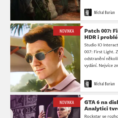
Michal Burian
Patch 007: F
NOVINKA
HDR i probl
Studio IO Interact
007: First Light. 
odstranění několik
vydání. Nejvíce z
Michal Burian
GTA 6 na dis
NOVINKA
Analytici tvr
Rockstar se rozho