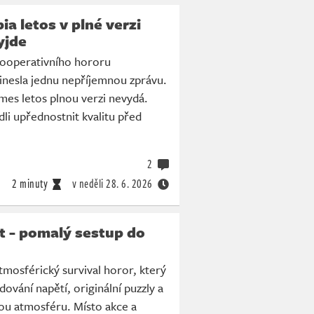
 letos v plné verzi
yjde
ooperativního hororu
nesla jednu nepříjemnou zprávu.
mes letos plnou verzi nevydá.
dli upřednostnit kvalitu před
2
2 minuty
v neděli
28. 6. 2026
t - pomalý sestup do
atmosférický survival horor, který
ování napětí, originální puzzly a
ou atmosféru. Místo akce a