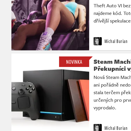
Theft Auto VI bez
najdeme kód. Tot
dřívější spekulace
Michal Burian
Steam Machi
NOVINKA
Překupníci v
Nová Steam Machi
ani pořádně nedos
stala terčem pře
určených pro prvn
vyprodalo.
Michal Burian