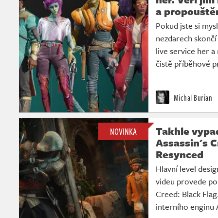
a propouště
Pokud jste si mysl
nezdarech skončí
live service her 
čistě příběhové p
Michal Burian
Takhle vypa
NOVINKA
Assassin's C
Resynced
Hlavní level desi
videu provede po
Creed: Black Flag.
interního enginu 