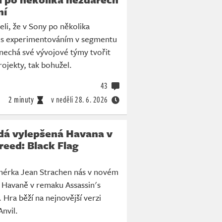
ní
eli, že v Sony po několika
 s experimentováním v segmentu
a nechá své vývojové týmy tvořit
rojekty, tak bohužel.
43
2 minuty
v neděli
28. 6. 2026
dá vylepšená Havana v
reed: Black Flag
gnérka Jean Strachen nás v novém
 Havaně v remaku Assassin's
 Hra běží na nejnovější verzi
Anvil.