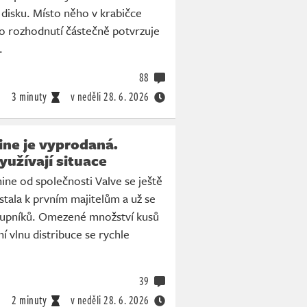
 disku. Místo něho v krabičce
o rozhodnutí částečně potvrzuje
.
88
3 minuty
v neděli
28. 6. 2026
ne je vyprodaná.
yužívají situace
ne od společnosti Valve se ještě
tala k prvním majitelům a už se
kupníků. Omezené množství kusů
í vlnu distribuce se rychle
39
2 minuty
v neděli
28. 6. 2026