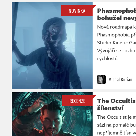
Phasmophobia
NOVINKA
bohužel nev
Nová roadmapa k
Phasmophobia při
Studio Kinetic Ga
Vývojáři se rozho
rychlostí.
Michal Burian
The Occultis
RECENZE
šílenství
The Occultist je 
sází na pomalé bud
nepříjemně tísniv