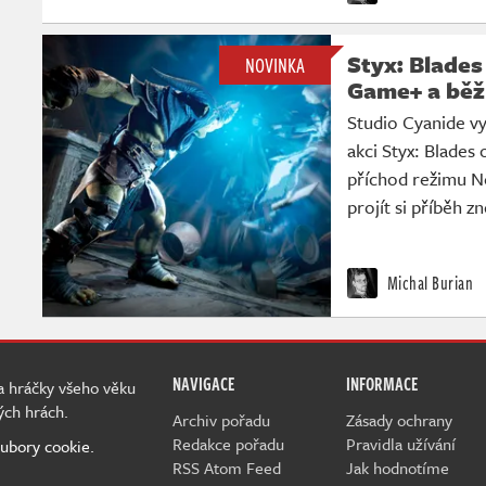
Styx: Blades
NOVINKA
Game+ a běž
Studio Cyanide vyd
akci Styx: Blades
příchod režimu 
projít si příběh z
Michal Burian
NAVIGACE
INFORMACE
 a hráčky všeho věku
ých hrách.
Archiv pořadu
Zásady ochrany
Redakce pořadu
Pravidla užívání
ubory cookie.
RSS Atom Feed
Jak hodnotíme