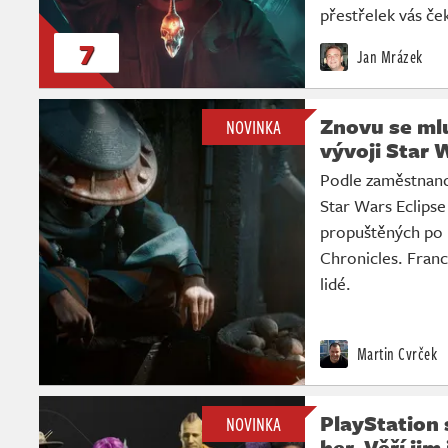
přestřelek vás č
7
Jan Mrázek
Znovu se mlu
NOVINKA
vývoji Star 
Podle zaměstnan
Star Wars Eclipse
propuštěných po 
Chronicles. Fran
lidé.
Martin Cvrček
PlayStation 
NOVINKA
her. Věří ji