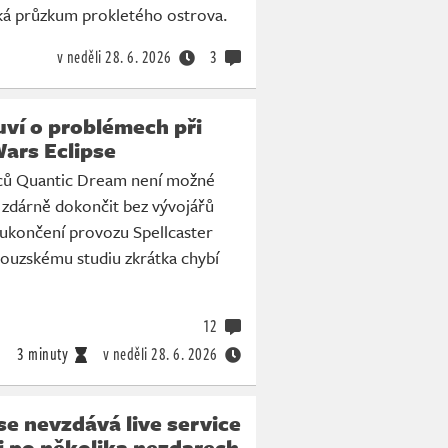
eká průzkum prokletého ostrova.
v neděli
28. 6. 2026
3
ví o problémech při
Wars Eclipse
ců Quantic Dream není možné
 zdárně dokončit bez vývojářů
ukončení provozu Spellcaster
couzskému studiu zkrátka chybí
12
3 minuty
v neděli
28. 6. 2026
se nevzdává live service
m i po několika nezdarech