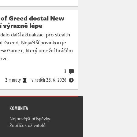
 of Greed dostal New
í výrazně lépe
alo další aktualizaci pro stealth
 of Greed. Největší novinkou je
New Game+, který umožní hráčům
novu.
3
2 minuty
v neděli
28. 6. 2026
KOMUNITA
Nejnovější příspěvky
Žebříček uživatelů