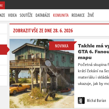
RE
NZE
VIDEA
SOUTĚŽE
DATABÁZE
KOMUNITA
REDAKCE
ŽIVĚ
ZOBRAZIT VŠE ZE DNE 28. 6. 2026
Takhle má v
NOVINKA
GTA 6. Fano
mapu
Početná skupina 
krátí čekání na š
materiálu i skládá
ukazuje, jak by m
Michal Burian