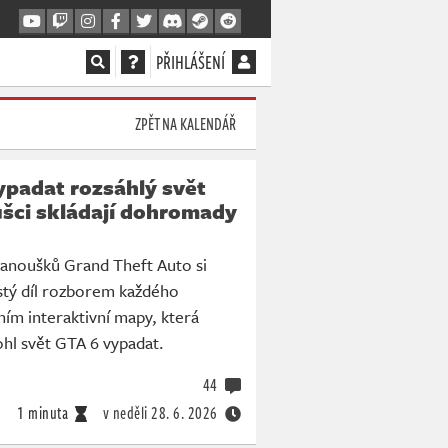
PŘIHLÁŠENÍ
ZPĚT NA KALENDÁŘ
ypadat rozsáhlý svět
ušci skládají dohromady
fanoušků Grand Theft Auto si
estý díl rozborem každého
ním interaktivní mapy, která
ohl svět GTA 6 vypadat.
44
1 minuta
v neděli
28. 6. 2026