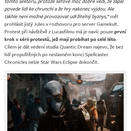
tomto sektoru, protože šéfové moc dobře vědí, že zápal
povede lidi ke chrunchi a že hry nakonec vyjdou. Ale
takhle není možné provozovat udržitelný byznys,“
měl
prohlásit jistý Jules v rozhovoru pro server Gamekult.
Protest při návštěvě z Lucasfilmu má je navíc pouze
první
krok v sérii protestů, jež mají probíhat po celé léto
.
Cílem je dát vedení studia Quantic Dream najevo, že bez
lidí propuštěných po neslavném konci Spellcaster
Chronicles nelze Star Wars Eclipse dokončit.