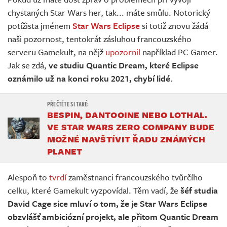
Živě
chystaných Star Wars her, tak... máte smůlu. Notorický
potížista jménem
Star Wars Eclipse
si totiž znovu žádá
naši pozornost, tentokrát zásluhou francouzského
serveru Gamekult, na nějž
upozornil
například PC Gamer.
Jak se zdá,
ve studiu Quantic Dream, které Eclipse
oznámilo už na konci roku 2021, chybí lidé
.
BESPIN, DANTOOINE NEBO LOTHAL.
VE STAR WARS ZERO COMPANY BUDE
MOŽNÉ NAVŠTÍVIT ŘADU ZNÁMÝCH
PLANET
Alespoň to
tvrdí
zaměstnanci francouzského tvůrčího
celku, které Gamekult vyzpovídal. Těm vadí, že
šéf studia
David Cage sice mluví o tom, že je Star Wars Eclipse
obzvlášť ambiciózní projekt, ale přitom Quantic Dream