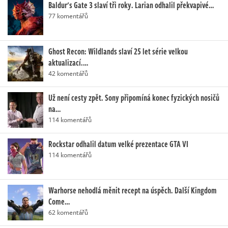
Baldur's Gate 3 slaví tři roky. Larian odhalil překvapivé…
77 komentářů
Ghost Recon: Wildlands slaví 25 let série velkou
aktualizací.…
42 komentářů
Už není cesty zpět. Sony připomíná konec fyzických nosičů
na…
114 komentářů
Rockstar odhalil datum velké prezentace GTA VI
114 komentářů
Warhorse nehodlá měnit recept na úspěch. Další Kingdom
Come…
62 komentářů