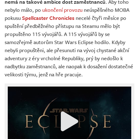
nemá na takové ambice dost zaměstnanců
. Aby toho
nebylo málo, po
ukončení provozu
neúspěšného MOBA
pokusu
Spellcaster Chronicles
necelé čtyři měsíce po
spuštění předběžného přístupu na Steamu mělo být
propuštěno 115 vývojářů. A 115 vývojářů by se
samozřejmě autorům Star Wars Eclipse hodilo. Kdyby
nebyli propuštěni, ale přesunuti na vývoj chystané akční
adventury z éry vrcholné Republiky, prý by nedošlo k
nadbytku zaměstnanců, ale naopak k dosažení dostatečné
velikosti týmu, jenž na hře pracuje.