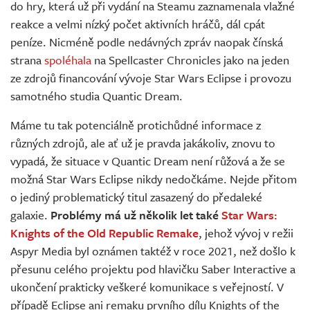
do hry, která už při vydání na Steamu zaznamenala vlažné
reakce a velmi nízký počet aktivních hráčů, dál cpát
peníze. Nicméně podle nedávných zpráv naopak čínská
strana
spoléhala
na Spellcaster Chronicles jako na jeden
ze zdrojů financování vývoje Star Wars Eclipse i provozu
samotného studia Quantic Dream.
Máme tu tak potenciálně protichůdné informace z
různých zdrojů, ale ať už je pravda jakákoliv, znovu to
vypadá, že situace v Quantic Dream není růžová a že se
možná Star Wars Eclipse nikdy nedočkáme. Nejde přitom
o jediný problematický titul zasazený do předaleké
galaxie.
Problémy má už několik let také
Star Wars:
Knights of the Old Republic Remake
, jehož vývoj v režii
Aspyr Media byl oznámen taktéž v roce 2021, než došlo k
přesunu celého projektu pod hlavičku Saber Interactive a
ukončení prakticky veškeré komunikace s veřejností. V
případě Eclipse ani remaku prvního dílu Knights of the