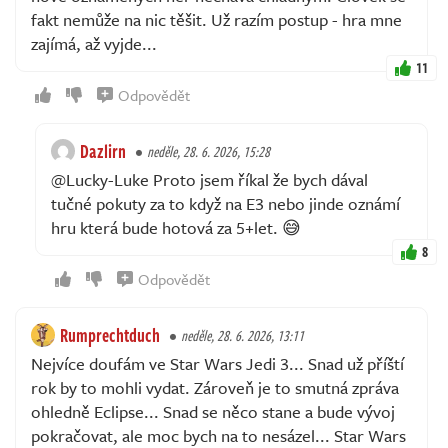
fakt nemůže na nic těšit. Už razím postup - hra mne
zajímá, až vyjde...
11
Odpovědět
Dazlirn
neděle, 28. 6. 2026, 15:28
@Lucky-Luke Proto jsem říkal že bych dával
tučné pokuty za to když na E3 nebo jinde oznámí
hru která bude hotová za 5+let. 😅
8
Odpovědět
Rumprechtduch
neděle, 28. 6. 2026, 13:11
Nejvíce doufám ve Star Wars Jedi 3... Snad už příští
rok by to mohli vydat. Zároveň je to smutná zpráva
ohledně Eclipse... Snad se něco stane a bude vývoj
pokračovat, ale moc bych na to nesázel... Star Wars