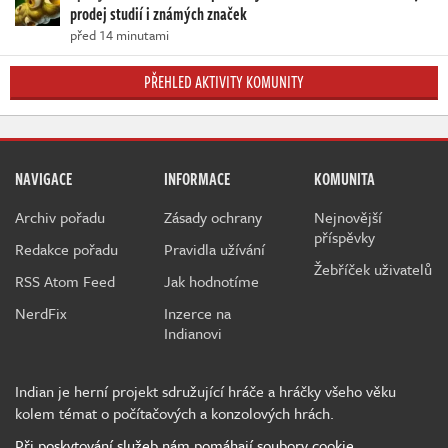
prodej studií i známých značek
před 14 minutami
PŘEHLED AKTIVITY KOMUNITY
NAVIGACE
INFORMACE
KOMUNITA
Archiv pořadu
Zásady ochrany
Nejnovější
příspěvky
Redakce pořadu
Pravidla užívání
Žebříček uživatelů
RSS Atom Feed
Jak hodnotíme
NerdFix
Inzerce na
Indianovi
Indian je herní projekt sdružující hráče a hráčky všeho věku
kolem témat o počítačových a konzolových hrách.
Při poskytování služeb nám pomáhají soubory cookie.