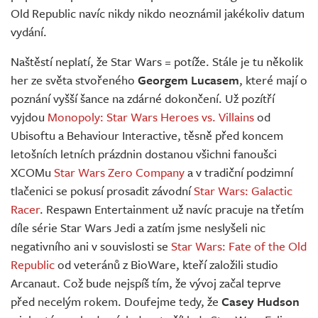
Old Republic navíc nikdy nikdo neoznámil jakékoliv datum
vydání.
Naštěstí neplatí, že Star Wars = potíže. Stále je tu několik
her ze světa stvořeného
Georgem Lucasem
, které mají o
poznání vyšší šance na zdárné dokončení. Už pozítří
vyjdou
Monopoly: Star Wars Heroes vs. Villains
od
Ubisoftu a Behaviour Interactive, těsně před koncem
letošních letních prázdnin dostanou všichni fanoušci
XCOMu
Star Wars Zero Company
a v tradiční podzimní
tlačenici se pokusí prosadit závodní
Star Wars: Galactic
Racer
. Respawn Entertainment už navíc pracuje na třetím
díle série Star Wars Jedi a zatím jsme neslyšeli nic
negativního ani v souvislosti se
Star Wars: Fate of the Old
Republic
od veteránů z BioWare, kteří založili studio
Arcanaut. Což bude nejspíš tím, že vývoj začal teprve
před necelým rokem. Doufejme tedy, že
Casey Hudson