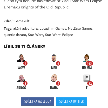
a jeho tým nebude následovat příkladu Star Wars Eclipse
a remaku Knights of the Old Republic.
Zdroj:
Gamekult
Tagy:
akční adventura
,
Lucasfilm Games
,
NetEase Games
,
quantic dream
,
Star Wars
,
Star Wars: Eclipse
LÍBIL SE TI ČLÁNEK?
1
6
163
WOW
MEH
HMMM
3
5
32
ARRGG
HAHA
F
SDÍLET NA FACEBOOK
SDÍLET NA TWITTER