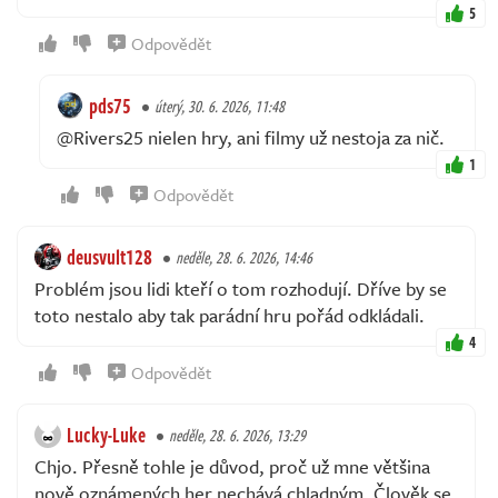
5
Odpovědět
pds75
úterý, 30. 6. 2026, 11:48
@Rivers25 nielen hry, ani filmy už nestoja za nič.
1
Odpovědět
deusvult128
neděle, 28. 6. 2026, 14:46
Problém jsou lidi kteří o tom rozhodují. Dříve by se
toto nestalo aby tak parádní hru pořád odkládali.
4
Odpovědět
Lucky-Luke
neděle, 28. 6. 2026, 13:29
Chjo. Přesně tohle je důvod, proč už mne většina
nově oznámených her nechává chladným. Člověk se