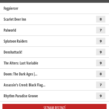
Fogpiercer
Scarlet Deer Inn
8
Palworld
7
Splatoon Raiders
9
Denshattack!
9
The Alters: Last Variable
9
Doom: The Dark Ages |…
8
Assassin’s Creed: Black Flag…
7
Rhythm Paradise Groove
9
SEZNAM RECENZÍ