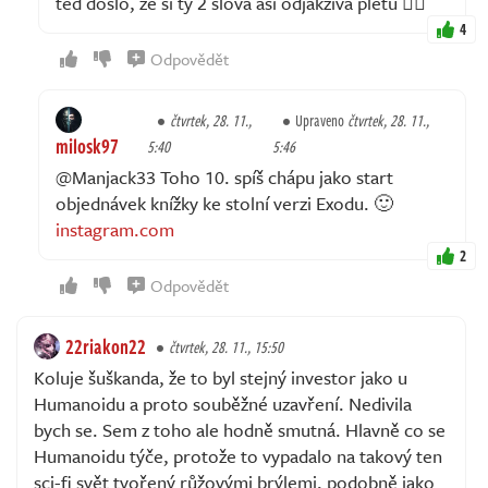
ted doslo, ze si ty 2 slova asi odjakziva pletu 🤦‍♂️
4
Odpovědět
čtvrtek, 28. 11.,
Upraveno
čtvrtek, 28. 11.,
milosk97
5:40
5:46
@Manjack33 Toho 10. spíš chápu jako start
objednávek knížky ke stolní verzi Exodu. 🙂
instagram.com
2
Odpovědět
22riakon22
čtvrtek, 28. 11., 15:50
Koluje šuškanda, že to byl stejný investor jako u
Humanoidu a proto souběžné uzavření. Nedivila
bych se. Sem z toho ale hodně smutná. Hlavně co se
Humanoidu týče, protože to vypadalo na takový ten
sci-fi svět tvořený růžovými brýlemi, podobně jako