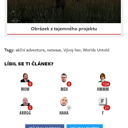
Obrázek z tajemného projektu
Tagy:
akční adventura
,
netease
,
Vývoj her
,
Worlds Untold
LÍBIL SE TI ČLÁNEK?
3
8
124
WOW
MEH
HMMM
5
0
21
ARRGG
HAHA
F