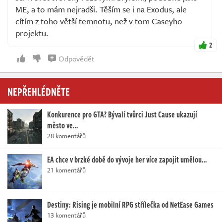
ME, a to mám nejradši. Těším se i na Exodus, ale
cítím z toho větší temnotu, než v tom Caseyho
projektu.
2
Odpovědět
NEPŘEHLÉDNĚTE
Konkurence pro GTA? Bývalí tvůrci Just Cause ukazují
město ve…
28 komentářů
EA chce v brzké době do vývoje her více zapojit umělou…
21 komentářů
Destiny: Rising je mobilní RPG střílečka od NetEase Games
13 komentářů