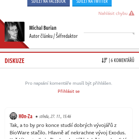
SDÍLET NA FACEBOOK
SDÍLET NA TWITTER
Nahlásit chybu
Michal Burian
Autor článku / Šéfredaktor
DISKUZE
| 6 KOMENTÁŘŮ
Pro napsání komentáře musíš být přihlášen.
Přihlásit se
H0n-Za
středa, 27. 11., 15:46
Tak, a to by pro konce studií dobrých vývojářů z
BioWare stačilo. Hlavně ať nekrachne vývoj Exodus.