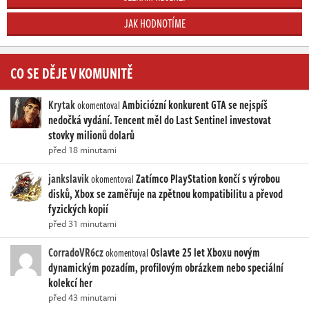
JAK HODNOTÍME
CO SE DĚJE V KOMUNITĚ
Krytak
Ambiciózní konkurent GTA se nejspíš
okomentoval
nedočká vydání. Tencent měl do Last Sentinel investovat
stovky milionů dolarů
před 18 minutami
jankslavik
Zatímco PlayStation končí s výrobou
okomentoval
disků, Xbox se zaměřuje na zpětnou kompatibilitu a převod
fyzických kopií
před 31 minutami
CorradoVR6cz
Oslavte 25 let Xboxu novým
okomentoval
dynamickým pozadím, profilovým obrázkem nebo speciální
kolekcí her
před 43 minutami