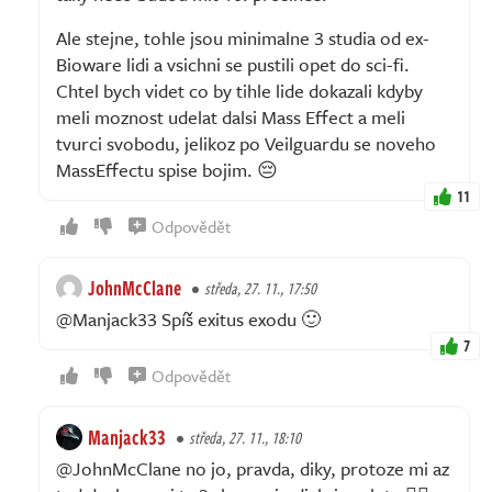
Ale stejne, tohle jsou minimalne 3 studia od ex-
Bioware lidi a vsichni se pustili opet do sci-fi.
Chtel bych videt co by tihle lide dokazali kdyby
meli moznost udelat dalsi Mass Effect a meli
tvurci svobodu, jelikoz po Veilguardu se noveho
MassEffectu spise bojim. 😔
11
Odpovědět
JohnMcClane
středa, 27. 11., 17:50
@Manjack33 Spíš exitus exodu 🙂
7
Odpovědět
Manjack33
středa, 27. 11., 18:10
@JohnMcClane no jo, pravda, diky, protoze mi az