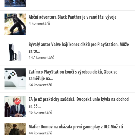
Akční adventura Black Panther je v rané fázi vývoje
4 komentářů
Bývalý autor Valve hájí konec disků pro PlayStation. Může
za to…
147 komentářů
Zatímco PlayStation končí s výrobou disků, Xbox se
zaměřuje na…
64 komentářů
EA je už prakticky saúdská. Evropská unie kývla na obchod
za 55…
45 komentářů
Mafia: Domovina ukázala první gameplay z DLC Muž cti
44 komentářů