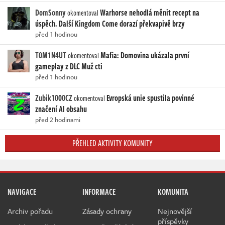
DomSonny
Warhorse nehodlá měnit recept na
okomentoval
úspěch. Další Kingdom Come dorazí překvapivě brzy
před 1 hodinou
T0M1N4UT
Mafia: Domovina ukázala první
okomentoval
gameplay z DLC Muž cti
před 1 hodinou
Zubik1000CZ
Evropská unie spustila povinné
okomentoval
značení AI obsahu
před 2 hodinami
PŘEHLED AKTIVITY KOMUNITY
NAVIGACE
INFORMACE
KOMUNITA
Archiv pořadu
Zásady ochrany
Nejnovější
příspěvky