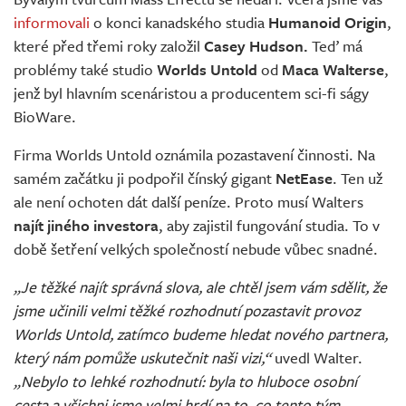
Živě
informovali
o konci kanadského studia
Humanoid Origin
,
které před třemi roky založil
Casey Hudson.
Teď má
problémy také studio
Worlds Untold
od
Maca Walterse
,
jenž byl hlavním scenáristou a producentem sci-fi ságy
BioWare.
Firma Worlds Untold oznámila pozastavení činnosti. Na
samém začátku ji podpořil čínský gigant
NetEase
. Ten už
ale není ochoten dát další peníze. Proto musí Walters
najít jiného investora
, aby zajistil fungování studia. To v
době šetření velkých společností nebude vůbec snadné.
„Je těžké najít správná slova, ale chtěl jsem vám sdělit, že
jsme učinili velmi těžké rozhodnutí pozastavit provoz
Worlds Untold, zatímco budeme hledat nového partnera,
který nám pomůže uskutečnit naši vizi,“
uvedl Walter.
„Nebylo to lehké rozhodnutí: byla to hluboce osobní
cesta a všichni jsme velmi hrdí na to, co tento tým