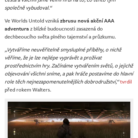
společně vybudoval.“
Ve Worlds Untold vzniká
zbrusu nová akční AAA
adventura
z blízké budoucnosti zasazená do
dechbeoucího světa plného tajemství a průzkumu.
„Vytváříme neuvěřitelně smysluplné příběhy, o nichž
věříme, že je lze nejlépe vyprávět a prožívat
prostřednictvím hry. Začínáme vytvářením světů, o jejichž
objevování všichni sníme, a pak hráče postavíme do hlavní
role těch nejnezapomenutelnějších dobrodružství,“
tvrdil
před rokem Walters.