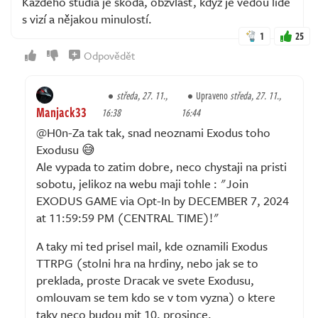
Každého studia je škoda, obzvlášť, když je vedou lidé
s vizí a nějakou minulostí.
1
25
Odpovědět
středa, 27. 11.,
Upraveno
středa, 27. 11.,
Manjack33
16:38
16:44
@H0n-Za tak tak, snad neoznami Exodus toho
Exodusu 😅
Ale vypada to zatim dobre, neco chystaji na pristi
sobotu, jelikoz na webu maji tohle : "Join
EXODUS GAME via Opt-In by DECEMBER 7, 2024
at 11:59:59 PM (CENTRAL TIME)!"
A taky mi ted prisel mail, kde oznamili Exodus
TTRPG (stolni hra na hrdiny, nebo jak se to
preklada, proste Dracak ve svete Exodusu,
omlouvam se tem kdo se v tom vyzna) o ktere
taky neco budou mit 10. prosince.