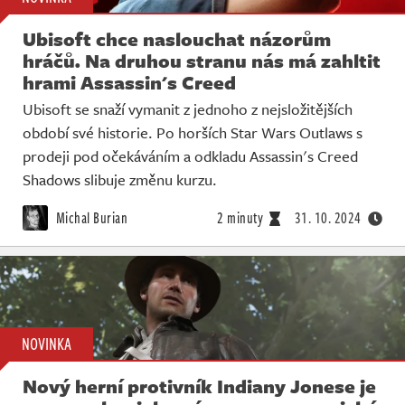
Ubisoft chce naslouchat názorům
hráčů. Na druhou stranu nás má zahltit
hrami Assassin's Creed
Ubisoft se snaží vymanit z jednoho z nejsložitějších
období své historie. Po horších Star Wars Outlaws s
prodeji pod očekáváním a odkladu Assassin's Creed
Shadows slibuje změnu kurzu.
Michal Burian
2 minuty
31. 10. 2024
NOVINKA
Nový herní protivník Indiany Jonese je