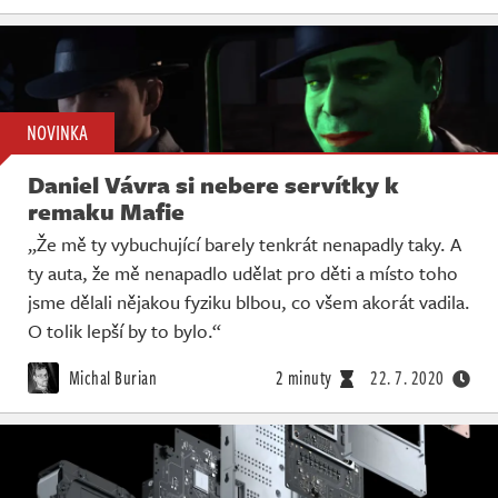
NOVINKA
Daniel Vávra si nebere servítky k
remaku Mafie
„Že mě ty vybuchující barely tenkrát nenapadly taky. A
ty auta, že mě nenapadlo udělat pro děti a místo toho
jsme dělali nějakou fyziku blbou, co všem akorát vadila.
O tolik lepší by to bylo.“
Michal Burian
2 minuty
22. 7. 2020