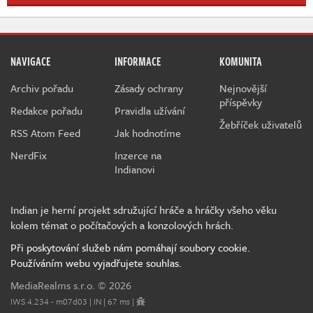
NAVIGACE
INFORMACE
KOMUNITA
Archiv pořadu
Zásady ochrany
Nejnovější
příspěvky
Redakce pořadu
Pravidla užívání
Žebříček uživatelů
RSS Atom Feed
Jak hodnotíme
NerdFix
Inzerce na
Indianovi
Indian je herní projekt sdružující hráče a hráčky všeho věku
kolem témat o počítačových a konzolových hrách.
Při poskytování služeb nám pomáhají soubory cookie.
Používáním webu vyjadřujete souhlas.
MediaRealms s.r.o.
© 2026
IWS 4.234 - m07d03 | IN | 67 ms |