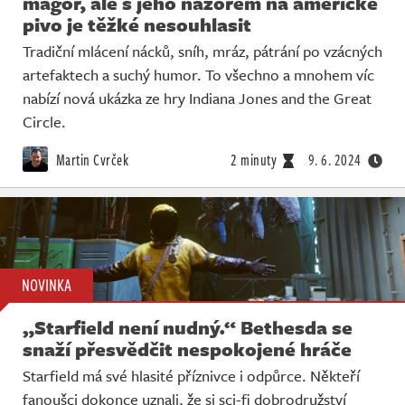
magor, ale s jeho názorem na americké
pivo je těžké nesouhlasit
Tradiční mlácení nácků, sníh, mráz, pátrání po vzácných
artefaktech a suchý humor. To všechno a mnohem víc
nabízí nová ukázka ze hry Indiana Jones and the Great
Circle.
Martin Cvrček
2 minuty
9. 6. 2024
NOVINKA
„Starfield není nudný.“ Bethesda se
snaží přesvědčit nespokojené hráče
Starfield má své hlasité příznivce i odpůrce. Někteří
fanoušci dokonce uznali, že si sci-fi dobrodružství