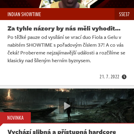
INDIAN SHOWTIME
S5E37
Za tyhle názory by nás měli vyhodit...
Po těžké pauze od vysílání se vrací duo Fiola a Gelu v
nabitém SHOWTIME s pořadovým číslem 37! A co vás
čeká? Probereme nejzajímavější události a rozčílíme se
klasicky nad šíleným herním byznysem.
21. 7. 2022
NOVINKA
Vychází slibná a přístupná hardcore