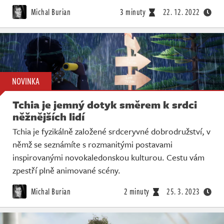
Michal Burian
3 minuty
22. 12. 2022
NOVINKA
Tchia je jemný dotyk směrem k srdci
něžnějších lidí
Tchia je fyzikálně založené srdceryvné dobrodružství, v
němž se seznámíte s rozmanitými postavami
inspirovanými novokaledonskou kulturou. Cestu vám
zpestří plně animované scény.
Michal Burian
2 minuty
25. 3. 2023