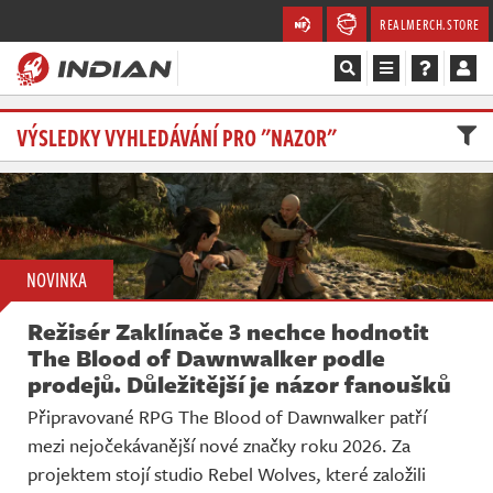
REALMERCH.STORE
Magazín
VÝSLEDKY VYHLEDÁVÁNÍ PRO "NAZOR"
Recenze
Videa
NOVINKA
Soutěže
Režisér Zaklínače 3 nechce hodnotit
Databáze
The Blood of Dawnwalker podle
prodejů. Důležitější je názor fanoušků
Komunita
Připravované RPG The Blood of Dawnwalker patří
mezi nejočekávanější nové značky roku 2026. Za
Redakce
projektem stojí studio Rebel Wolves, které založili