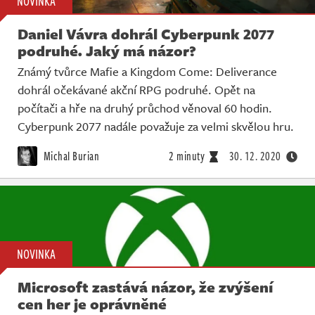
NOVINKA
Daniel Vávra dohrál Cyberpunk 2077
podruhé. Jaký má názor?
Známý tvůrce Mafie a Kingdom Come: Deliverance
dohrál očekávané akční RPG podruhé. Opět na
počítači a hře na druhý průchod věnoval 60 hodin.
Cyberpunk 2077 nadále považuje za velmi skvělou hru.
Michal Burian
2 minuty
30. 12. 2020
NOVINKA
Microsoft zastává názor, že zvýšení
cen her je oprávněné