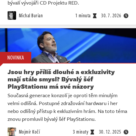
Živě
bývalí vývojáři CD Projektu RED.
Michal Burian
1 minuta
30. 7. 2026
NOVINKA
Jsou hry příliš dlouhé a exkluzivity
mají stále smysl? Bývalý šéf
PlayStationu má své názory
Současná generace konzolí je oproti těm minulým
velmi odlišná. Postupné zdražování hardwaru i her
nebo odlišný přístup k exkluzivním hrám. Na toto téma
znovu promluvil bývalý šéf PlayStationu.
Mojmír Kočí
3 minuty
30. 12. 2025