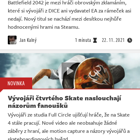
Battlefield 2042 je mezi hráči obrovským zklamáním,
které si vývojáři z DICE ani vydavatel EA za rámeček asi
nedají. Nový titul se nachází mezi desítkou nejhůře
hodnocenými hrami na Steamu.
Jan Kalný
1 minuta
22. 11. 2021
NOVINKA
Vývojáři čtvrtého Skate naslouchají
názorům fanoušků
Vývojáři ze studia Full Circle ujišťují hráče, že na Skate
4 stále pracují. Nové video ale neobsahuje žádné
záběry z hraní, ale motion capture a názory vývojářů a
skateboardingových hvězd.