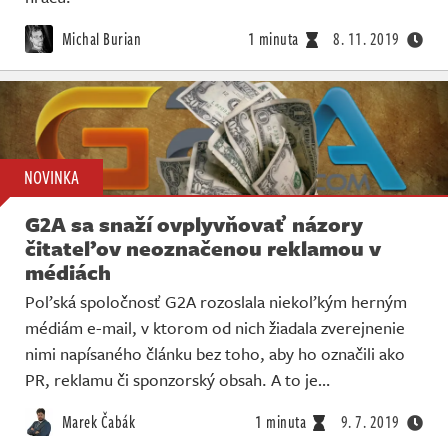
Michal Burian
1 minuta
8. 11. 2019
NOVINKA
G2A sa snaží ovplyvňovať názory
čitateľov neoznačenou reklamou v
médiách
Poľská spoločnosť G2A rozoslala niekoľkým herným
médiám e-mail, v ktorom od nich žiadala zverejnenie
nimi napísaného článku bez toho, aby ho označili ako
PR, reklamu či sponzorský obsah. A to je…
Marek Čabák
1 minuta
9. 7. 2019