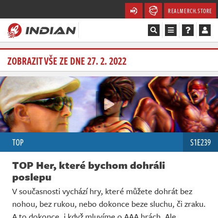
REALMERCH.STORE
Magazín
ZOBRAZIT VŠE ZE DNE 27. 2. 2022
Recenze
Videa
Soutěže
TOP
S1E239
Databáze
TOP Her, které bychom dohráli
Komunita
poslepu
V současnosti vychází hry, které můžete dohrát bez
Redakce
nohou, bez rukou, nebo dokonce beze sluchu, či zraku.
A to dokonce, i když mluvíme o AAA hrách. Ale