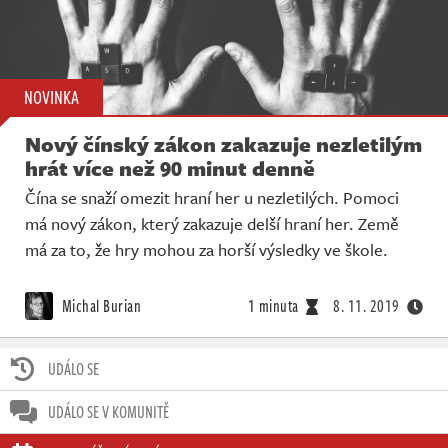
NOVINKA
Nový čínský zákon zakazuje nezletilým
hrát více než 90 minut denně
Čína se snaží omezit hraní her u nezletilých. Pomoci
má nový zákon, který zakazuje delší hraní her. Země
má za to, že hry mohou za horší výsledky ve škole.
Michal Burian
1 minuta
8. 11. 2019
UDÁLO SE
UDÁLO SE V KOMUNITĚ