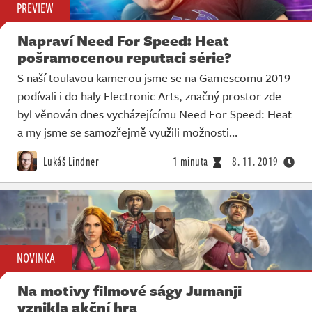
PREVIEW
Napraví Need For Speed: Heat
pošramocenou reputaci série?
S naší toulavou kamerou jsme se na Gamescomu 2019
podívali i do haly Electronic Arts, značný prostor zde
byl věnován dnes vycházejícímu Need For Speed: Heat
a my jsme se samozřejmě využili možnosti…
Lukáš Lindner
1 minuta
8. 11. 2019
NOVINKA
Na motivy filmové ságy Jumanji
vznikla akční hra