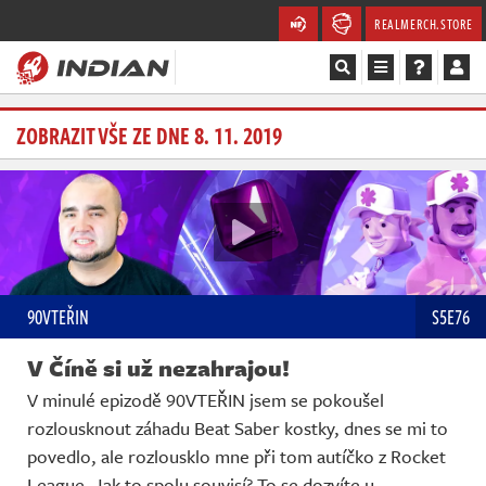
REALMERCH.STORE
Magazín
ZOBRAZIT VŠE ZE DNE 8. 11. 2019
Recenze
Videa
Soutěže
90VTEŘIN
S5E76
Databáze
V Číně si už nezahrajou!
Komunita
V minulé epizodě 90VTEŘIN jsem se pokoušel
rozlousknout záhadu Beat Saber kostky, dnes se mi to
Redakce
povedlo, ale rozlousklo mne při tom autíčko z Rocket
League. Jak to spolu souvisí? To se dozvíte u…