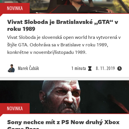
NOVINKA
Vivat Sloboda je Bratislavské „GTA“ v
roku 1989
Vivat Sloboda je slovenská open world hra vytvorená v
štýle GTA. Odohráva sa v Bratislave v roku 1989,
konkrétne v novembri/listopadu 1989.
Marek Čabák
1 minuta
8. 11. 2019
NOVINKA
Sony nechce mít z PS Now druhý Xbox
Game Pass