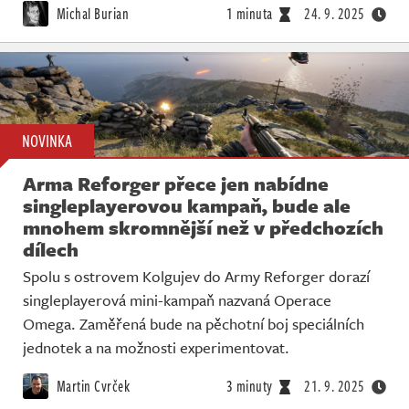
Michal Burian
1 minuta
24. 9. 2025
NOVINKA
Arma Reforger přece jen nabídne
singleplayerovou kampaň, bude ale
mnohem skromnější než v předchozích
dílech
Spolu s ostrovem Kolgujev do Army Reforger dorazí
singleplayerová mini-kampaň nazvaná Operace
Omega. Zaměřená bude na pěchotní boj speciálních
jednotek a na možnosti experimentovat.
Martin Cvrček
3 minuty
21. 9. 2025