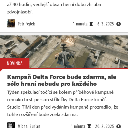
až 40 hodin, vedlejší obsah herní dobu zhruba
zdvojnásobí.
Petr Fejtek
1 minuta
6. 3. 2025
NOVINKA
Kampaň Delta Force bude zdarma, ale
sólo hraní nebude pro každého
Týden spekulací točící se kolem příběhové kampaně
remaku first-person střílečky Delta Force končí.
Studio TiMi den před vydáním kampaně prozradilo, že
tohle rozšíření bude zcela zdarma.
Michal Burian
1 minuta
20. 2. 2025