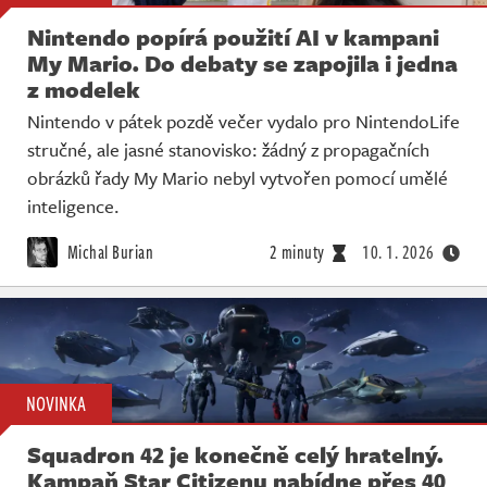
Nintendo popírá použití AI v kampani
My Mario. Do debaty se zapojila i jedna
z modelek
Nintendo v pátek pozdě večer vydalo pro NintendoLife
stručné, ale jasné stanovisko: žádný z propagačních
obrázků řady My Mario nebyl vytvořen pomocí umělé
inteligence.
Michal Burian
2 minuty
10. 1. 2026
NOVINKA
Squadron 42 je konečně celý hratelný.
Kampaň Star Citizenu nabídne přes 40