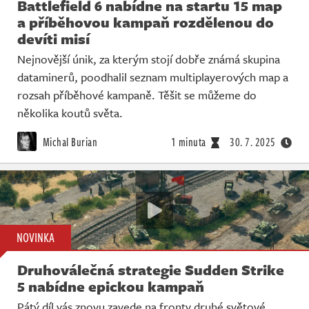
Battlefield 6 nabídne na startu 15 map
a příběhovou kampaň rozdělenou do
devíti misí
Nejnovější únik, za kterým stojí dobře známá skupina
dataminerů, poodhalil seznam multiplayerových map a
rozsah příběhové kampaně. Těšit se můžeme do
několika koutů světa.
Michal Burian
1 minuta
30. 7. 2025
NOVINKA
Druhoválečná strategie Sudden Strike
5 nabídne epickou kampaň
Pátý díl vás znovu zavede na fronty druhé světové