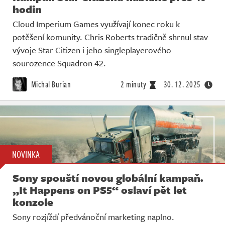
hodin
Cloud Imperium Games využívají konec roku k
potěšení komunity. Chris Roberts tradičně shrnul stav
vývoje Star Citizen i jeho singleplayerového
sourozence Squadron 42.
Michal Burian
2 minuty
30. 12. 2025
NOVINKA
Sony spouští novou globální kampaň.
„It Happens on PS5“ oslaví pět let
konzole
Sony rozjíždí předvánoční marketing naplno.