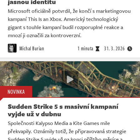
jasnou identitu
Microsoft oficiálně potvrdil, že končí s marketingovou
kampaní This Is an Xbox. Americký technologický
gigant s touhle kampaní budil rozporuplné reakce a
mnozí ji označili za kontroverzní.
Michal Burian
1 minuta
31. 3. 2026
NOVINKA
Sudden Strike 5 s masivní kampaní
vyjde už v dubnu
Společnosti Kalypso Media a Kite Games mile
překvapily. Oznámily totiž, že připravovaná strategie
Sudden Strike 5 vyjde už na konci příštího měsíce a