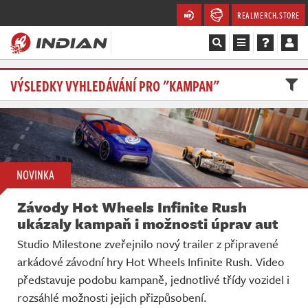
REALMERCH.STORE
Magazín
VÝSLEDKY VYHLEDÁVÁNÍ PRO "KAMPAN"
Recenze
Videa
NOVINKA
Soutěže
Závody Hot Wheels Infinite Rush
Databáze
ukázaly kampaň i možnosti úprav aut
Studio Milestone zveřejnilo nový trailer z připravené
Komunita
arkádové závodní hry Hot Wheels Infinite Rush. Video
představuje podobu kampaně, jednotlivé třídy vozidel i
Redakce
rozsáhlé možnosti jejich přizpůsobení.