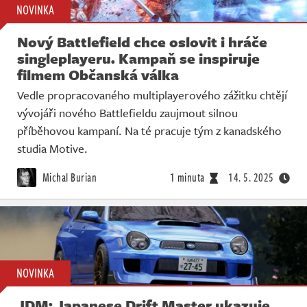
NOVINKA
Nový Battlefield chce oslovit i hráče
singleplayeru. Kampaň se inspiruje
filmem Občanská válka
Vedle propracovaného multiplayerového zážitku chtějí
vývojáři nového Battlefieldu zaujmout silnou
příběhovou kampaní. Na té pracuje tým z kanadského
studia Motive.
Michal Burian
1 minuta
14. 5. 2025
NOVINKA
JDM: Japanese Drift Master ukazuje