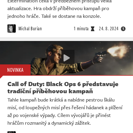
Extermination čeká v předběžném přístupu velká
aktualizace. Hra obdrží příběhovou kampaň pro
jednoho hráče. Také se dostane na konzole.
Michal Burian
1 minuta
24. 8. 2024
NOVINKA
Call of Duty: Black Ops 6 představuje
tradiční příběhovou kampaň
Tahle kampaň bude krátká a nabídne pestrou škálu
misí, od loupežných misí přes řešení hádanek a plížení
až po vojenské výpady. Cílem vývojářů je přinést
hráčům rozmanitý a dynamický zážitek.