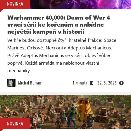
NOVINKA
Warhammer 40,000: Dawn of War 4
vrací sérii ke kořenům a nabídne
největší kampaň v historii
Ve hře budou dostupné čtyři hratelné frakce: Space
Marines, Orkové, Necroni a Adeptus Mechanicus.
Právě Adeptus Mechanicus se v sérii objeví vůbec
poprvé. Každá armáda má nabídnout vlastní
mechaniky.
Michal Burian
1 minuta
22. 5. 2026
NOVINKA