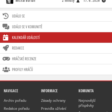
Michal Burian
2 minuty
17. 6. 2026
UDÁLO SE
UDÁLO SE V KOMUNITĚ
KALENDÁŘ UDÁLOSTÍ
REDAKCE
HRÁČSKÉ RECENZE
PROFILY HRÁČŮ
NAVIGACE
INFORMACE
KOMUNITA
Archiv pořadu
Zásady ochrany
Nejnovější
příspěvky
Redakce pořadu
Pravidla užívání