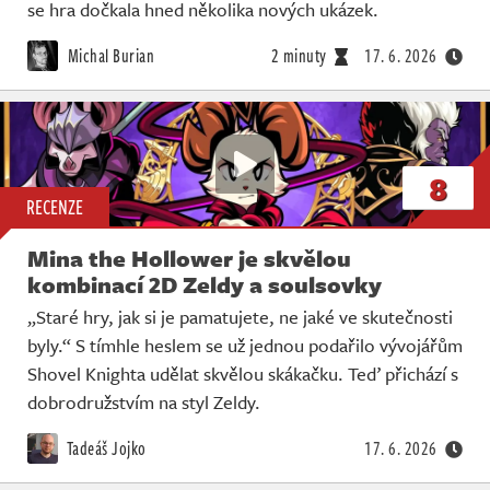
Živě
se hra dočkala hned několika nových ukázek.
Michal Burian
2 minuty
17. 6. 2026
8
RECENZE
Mina the Hollower je skvělou
kombinací 2D Zeldy a soulsovky
„Staré hry, jak si je pamatujete, ne jaké ve skutečnosti
byly.“ S tímhle heslem se už jednou podařilo vývojářům
Shovel Knighta udělat skvělou skákačku. Teď přichází s
dobrodružstvím na styl Zeldy.
Tadeáš Jojko
17. 6. 2026