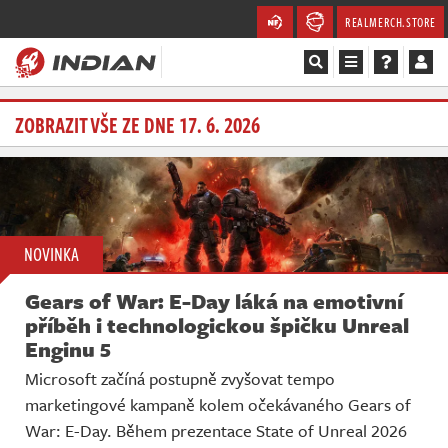
REALMERCH.STORE
Magazín
ZOBRAZIT VŠE ZE DNE 17. 6. 2026
Recenze
Videa
NOVINKA
Soutěže
Gears of War: E-Day láká na emotivní
Databáze
příběh i technologickou špičku Unreal
Enginu 5
Komunita
Microsoft začíná postupně zvyšovat tempo
marketingové kampaně kolem očekávaného Gears of
Redakce
War: E-Day. Během prezentace State of Unreal 2026