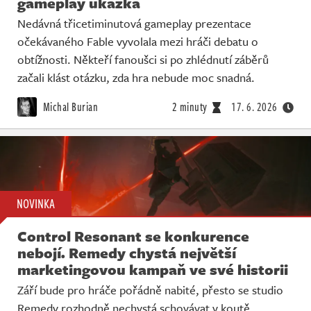
gameplay ukázka
Nedávná třicetiminutová gameplay prezentace
očekávaného Fable vyvolala mezi hráči debatu o
obtížnosti. Někteří fanoušci si po zhlédnutí záběrů
začali klást otázku, zda hra nebude moc snadná.
Michal Burian
2 minuty
17. 6. 2026
NOVINKA
Control Resonant se konkurence
nebojí. Remedy chystá největší
marketingovou kampaň ve své historii
Září bude pro hráče pořádně nabité, přesto se studio
Remedy rozhodně nechystá schovávat v koutě.