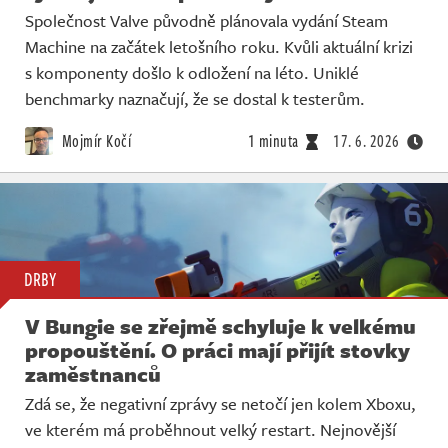
Společnost Valve původně plánovala vydání Steam
Machine na začátek letošního roku. Kvůli aktuální krizi
s komponenty došlo k odložení na léto. Uniklé
benchmarky naznačují, že se dostal k testerům.
Mojmír Kočí
1 minuta
17. 6. 2026
DRBY
V Bungie se zřejmě schyluje k velkému
propouštění. O práci mají přijít stovky
zaměstnanců
Zdá se, že negativní zprávy se netočí jen kolem Xboxu,
ve kterém má proběhnout velký restart. Nejnovější