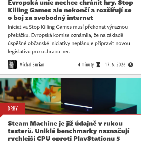
Evropská unie nechce chránit hry. Stop
Killing Games ale nekončí a rozšiřují se
o boj za svobodný internet
Iniciativa Stop Killing Games musí překonat výraznou
překážku. Evropská komise oznámila, že na základě
úspěšné občanské iniciativy neplánuje připravit novou
legislativu pro ochranu her.
Michal Burian
4 minuty
17. 6. 2026
DRBY
Steam Machine je již údajně v rukou
testerů. Uniklé benchmarky naznačují
rychlejší CPU oproti PlayStationu 5