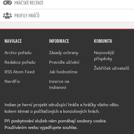
HRÁČSKÉ RECENZE
PROFILY HRÁČŮ
NAVIGACE
INFORMACE
KOMUNITA
Archiv pořadu
Zásady ochrany
Nejnovější
příspěvky
Redakce pořadu
Pravidla užívání
Žebříček uživatelů
RSS Atom Feed
Jak hodnotíme
NerdFix
Inzerce na
Indianovi
Indian je herní projekt sdružující hráče a hráčky všeho věku
kolem témat o počítačových a konzolových hrách.
Při poskytování služeb nám pomáhají soubory cookie.
Používáním webu vyjadřujete souhlas.