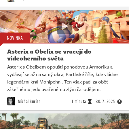
NOVINKA
Asterix a Obelix se vracejí do
videoherního světa
Asterix s Obelixem opouští pohodovou Armoriku a
vydávají se až na samý okraj Parthské říše, kde vládne
legendární král Monipehni. Ten však padl za oběť
zákeřnému jedu uvařenému zlým čarodějem.
Michal Burian
1 minuta
30. 7. 2025