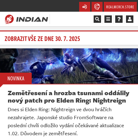
REALMERCH.STORE
Magazín
ZOBRAZIT VŠE ZE DNE 30. 7. 2025
Recenze
Videa
NOVINKA
Soutěže
Zemětřesení a hrozba tsunami oddálily
Databáze
nový patch pro Elden Ring: Nightreign
Dnes si Elden Ring: Nightreign ve dvou hráčích
Komunita
nezahrajete. Japonské studio FromSoftware na
poslední chvíli odložilo vydání očekávané aktualizace
Redakce
1.02. Důvodem je zemětřesení.