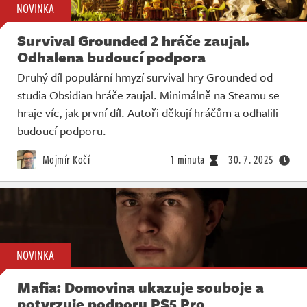
NOVINKA
Survival Grounded 2 hráče zaujal.
Odhalena budoucí podpora
Druhý díl populární hmyzí survival hry Grounded od
studia Obsidian hráče zaujal. Minimálně na Steamu se
hraje víc, jak první díl. Autoři děkují hráčům a odhalili
budoucí podporu.
Mojmír Kočí
1 minuta
30. 7. 2025
NOVINKA
Mafia: Domovina ukazuje souboje a
potvrzuje podporu PS5 Pro