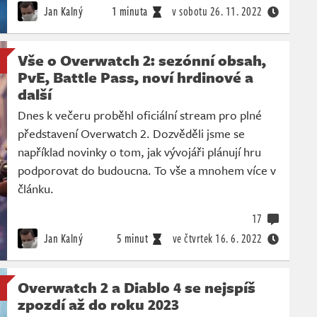
Jan Kalný
1 minuta
v sobotu
26. 11. 2022
Vše o Overwatch 2: sezónní obsah,
PvE, Battle Pass, noví hrdinové a
další
Dnes k večeru proběhl oficiální stream pro plné
představení Overwatch 2. Dozvěděli jsme se
například novinky o tom, jak vývojáři plánují hru
podporovat do budoucna. To vše a mnohem více v
článku.
17
Jan Kalný
5 minut
ve čtvrtek
16. 6. 2022
Overwatch 2 a Diablo 4 se nejspíš
zpozdí až do roku 2023