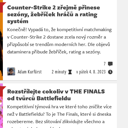
Counter-Strike 2 zřejmě přinese
sezóny, žebříček hráčů a rating
systém
Konečně! Vypadá to, že kompetitivní matchmaking
v Counter-Strike 2 dostane zcela nový rozměr a
přizpůsobí se trendům moderních her. Dle objevů
dataminera přibude žebříček, rating a sezóny.
7
Adam Kurfürst
2 minuty
v pátek
4. 8. 2023
Rozstřílejte cokoliv v THE FINALS
od tvůrců Battlefieldu
Kompetitivní týmová hra ve které toho zničíte více
než v Battlefieldu? To je The Finals, které si dneska
rozebereme. Bez slitování zlikvidujte všechno a