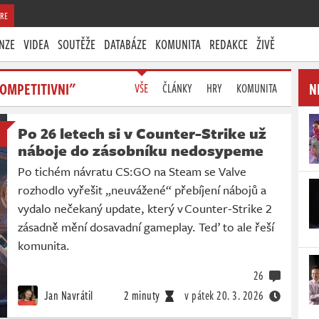
RE
NZE
VIDEA
SOUTĚŽE
DATABÁZE
KOMUNITA
REDAKCE
ŽIVĚ
OMPETITIVNI"
N
VŠE
ČLÁNKY
HRY
KOMUNITA
Po 26 letech si v Counter-Strike už
náboje do zásobníku nedosypeme
Po tichém návratu CS:GO na Steam se Valve
rozhodlo vyřešit „neuvážené“ přebíjení nábojů a
vydalo nečekaný update, který v Counter-Strike 2
zásadně mění dosavadní gameplay. Teď to ale řeší
komunita.
26
Jan Navrátil
2 minuty
v pátek
20. 3. 2026