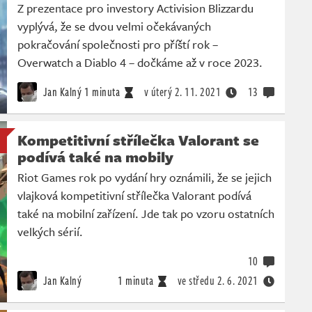
Z prezentace pro investory Activision Blizzardu
vyplývá, že se dvou velmi očekávaných
pokračování společnosti pro příští rok –
Overwatch a Diablo 4 – dočkáme až v roce 2023.
Jan Kalný
1 minuta
v úterý
2. 11. 2021
13
Kompetitivní střílečka Valorant se
podívá také na mobily
Riot Games rok po vydání hry oznámili, že se jejich
vlajková kompetitivní střílečka Valorant podívá
také na mobilní zařízení. Jde tak po vzoru ostatních
velkých sérií.
10
Jan Kalný
1 minuta
ve středu
2. 6. 2021