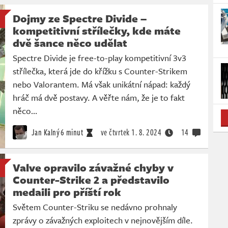
Dojmy ze Spectre Divide –
kompetitivní střílečky, kde máte
dvě šance něco udělat
Spectre Divide je free-to-play kompetitivní 3v3
střílečka, která jde do křížku s Counter-Strikem
nebo Valorantem. Má však unikátní nápad: každý
hráč má dvě postavy. A věřte nám, že je to fakt
něco…
Jan Kalný
6 minut
ve čtvrtek
1. 8. 2024
14
Valve opravilo závažné chyby v
Counter-Strike 2 a představilo
medaili pro příští rok
Světem Counter-Striku se nedávno prohnaly
zprávy o závažných exploitech v nejnovějším díle.