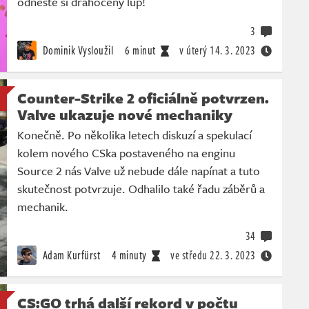
odneste si drahocený lup!
3
Dominik Vysloužil
6 minut
v úterý
14. 3. 2023
Counter-Strike 2 oficiálně potvrzen.
Valve ukazuje nové mechaniky
Konečně. Po několika letech diskuzí a spekulací
kolem nového CSka postaveného na enginu
Source 2 nás Valve už nebude dále napínat a tuto
skutečnost potvrzuje. Odhalilo také řadu záběrů a
mechanik.
34
Adam Kurfürst
4 minuty
ve středu
22. 3. 2023
CS:GO trhá další rekord v počtu