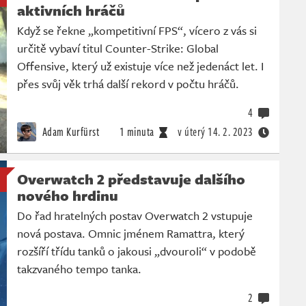
aktivních hráčů
Když se řekne „kompetitivní FPS“, vícero z vás si
určitě vybaví titul Counter-Strike: Global
Offensive, který už existuje více než jedenáct let. I
přes svůj věk trhá další rekord v počtu hráčů.
4
Adam Kurfürst
1 minuta
v úterý
14. 2. 2023
Overwatch 2 představuje dalšího
nového hrdinu
Do řad hratelných postav Overwatch 2 vstupuje
nová postava. Omnic jménem Ramattra, který
rozšíří třídu tanků o jakousi „dvouroli“ v podobě
takzvaného tempo tanka.
2