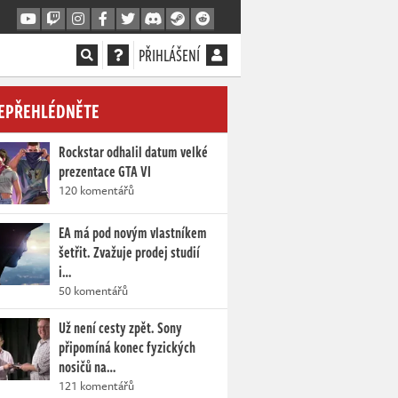
PŘIHLÁŠENÍ
EPŘEHLÉDNĚTE
Rockstar odhalil datum velké
prezentace GTA VI
120 komentářů
EA má pod novým vlastníkem
šetřit. Zvažuje prodej studií
i…
50 komentářů
Už není cesty zpět. Sony
připomíná konec fyzických
nosičů na…
121 komentářů