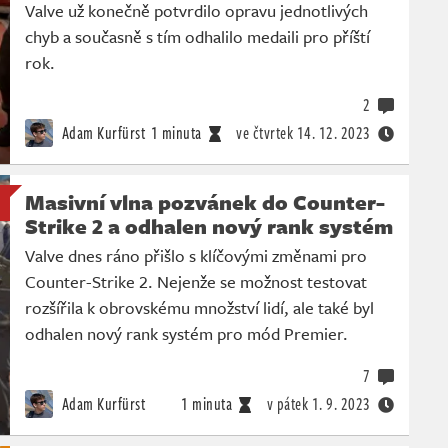
Valve už konečně potvrdilo opravu jednotlivých
chyb a současně s tím odhalilo medaili pro příští
rok.
2
Adam Kurfürst
1 minuta
ve čtvrtek
14. 12. 2023
Masivní vlna pozvánek do Counter-
Strike 2 a odhalen nový rank systém
Valve dnes ráno přišlo s klíčovými změnami pro
Counter-Strike 2. Nejenže se možnost testovat
rozšířila k obrovskému množství lidí, ale také byl
odhalen nový rank systém pro mód Premier.
7
Adam Kurfürst
1 minuta
v pátek
1. 9. 2023