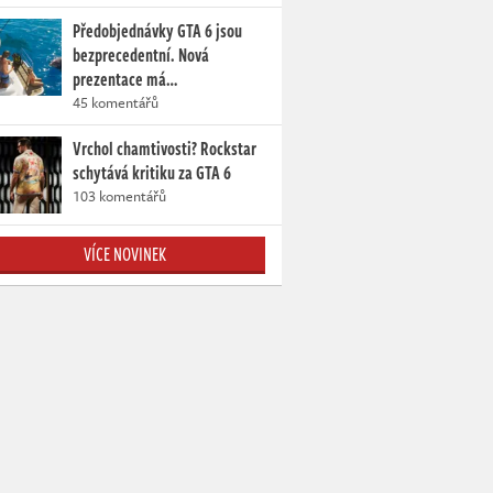
Předobjednávky GTA 6 jsou
bezprecedentní. Nová
prezentace má…
45 komentářů
Vrchol chamtivosti? Rockstar
schytává kritiku za GTA 6
103 komentářů
VÍCE NOVINEK