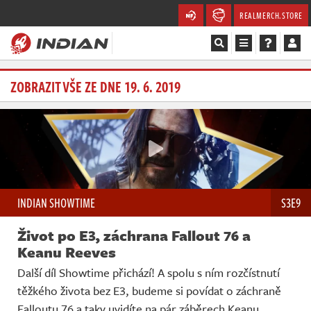
REALMERCH.STORE
Magazín
ZOBRAZIT VŠE ZE DNE 19. 6. 2019
Recenze
Videa
Soutěže
INDIAN SHOWTIME
S3E9
Databáze
Život po E3, záchrana Fallout 76 a
Komunita
Keanu Reeves
Další díl Showtime přichází! A spolu s ním rozčístnutí
Redakce
těžkého života bez E3, budeme si povídat o záchraně
Falloutu 76 a taky uvidíte na pár záběrech Keanu