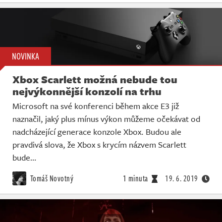
NOVINKA
Xbox Scarlett možná nebude tou
nejvýkonnější konzolí na trhu
Microsoft na své konferenci během akce E3 již
naznačil, jaký plus mínus výkon můžeme očekávat od
nadcházející generace konzole Xbox. Budou ale
pravdivá slova, že Xbox s krycím názvem Scarlett
bude…
Tomáš Novotný
1 minuta
19. 6. 2019