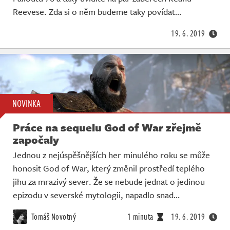
Živě
Reevese. Zda si o něm budeme taky povídat…
19. 6. 2019
NOVINKA
Práce na sequelu God of War zřejmě
započaly
Jednou z nejúspěšnějších her minulého roku se může
honosit God of War, který změnil prostředí teplého
jihu za mrazivý sever. Že se nebude jednat o jedinou
epizodu v severské mytologii, napadlo snad…
Tomáš Novotný
1 minuta
19. 6. 2019