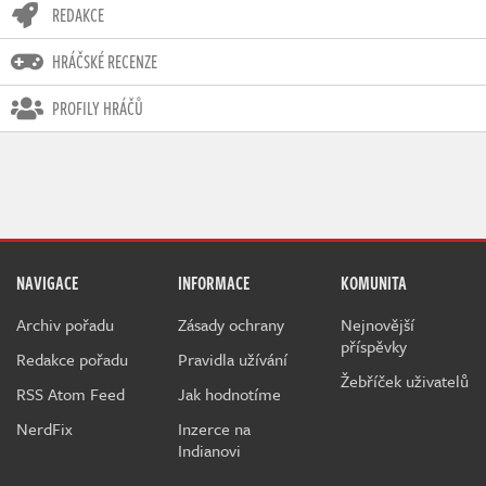
REDAKCE
HRÁČSKÉ RECENZE
PROFILY HRÁČŮ
NAVIGACE
INFORMACE
KOMUNITA
Archiv pořadu
Zásady ochrany
Nejnovější
příspěvky
Redakce pořadu
Pravidla užívání
Žebříček uživatelů
RSS Atom Feed
Jak hodnotíme
NerdFix
Inzerce na
Indianovi