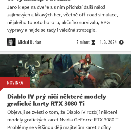
Jaro klepe na dveře a s ním přichází další nálož
zajímavých a lákavých her, včetně off-road simulace,
nějakého tohoto hororu, akčního survivalu, RPG
výpravy a najde se tady i válečná strategie.
Michal Burian
7 minut
1. 3. 2024
NOVINKA
Diablo IV prý ničí některé modely
grafické karty RTX 3080 Ti
Objevují se zvěsti o tom, že Diablo IV rozbíjí některé
modely grafických karet Nvidia GeForce RTX 3080 Ti.
Problémy se většinou dějí majitelům karet z dílny