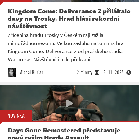
Kingdom Come: Deliverance 2 přilákalo
davy na Trosky. Hrad hlásí rekordní
návštěvnost
Zřícenina hradu Trosky v Českém ráji zažila
mimořádnou sezónu. Velkou zásluhu na tom má hra
Kingdom Come: Deliverance 2 od pražského studia
Warhorse. Návštěvníci mile překvapili.
Michal Burian
2 minuty
5. 11. 2025
NOVINKA
Days Gone Remastered představuje
nový režim Horde Assault