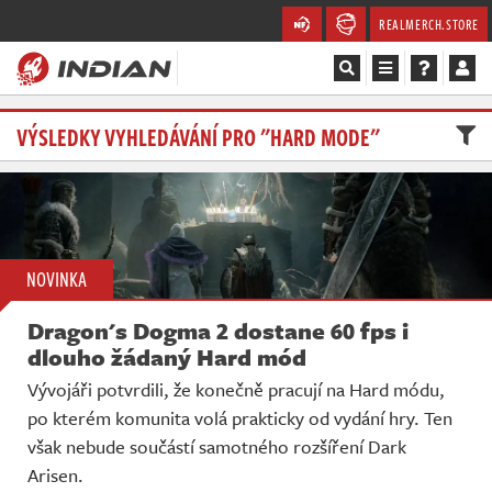
REALMERCH.STORE
Magazín
VÝSLEDKY VYHLEDÁVÁNÍ PRO "HARD MODE"
Recenze
Videa
NOVINKA
Soutěže
Dragon's Dogma 2 dostane 60 fps i
Databáze
dlouho žádaný Hard mód
Vývojáři potvrdili, že konečně pracují na Hard módu,
Komunita
po kterém komunita volá prakticky od vydání hry. Ten
však nebude součástí samotného rozšíření Dark
Redakce
Arisen.