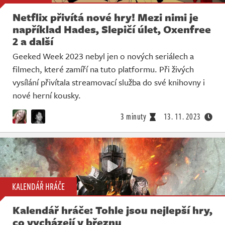
Netflix přivítá nové hry! Mezi nimi je
například Hades, Slepičí úlet, Oxenfree
2 a další
Geeked Week 2023 nebyl jen o nových seriálech a
filmech, které zamíří na tuto platformu. Při živých
vysílání přivítala streamovací služba do své knihovny i
nové herní kousky.
3 minuty
13. 11. 2023
KALENDÁŘ HRÁČE
Kalendář hráče: Tohle jsou nejlepší hry,
co vycházejí v březnu