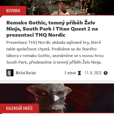
NOVINKA
Remake Gothic, temný příběh Želv
Ninja, South Park i Titan Quest 2 na
prezentaci THQ Nordic
Prezentace THQ Nordic ukázala zajímavé hry, které
tahle společnost chystá. Podíváme se do Starého
tábora v remaku Gothic, seznámíme se s novou hrou
South Park, představíme si temný příběh Želv Ninja.
Michal Burian
5 minut
11. 8. 2023
KALENDÁŘ HRÁČE