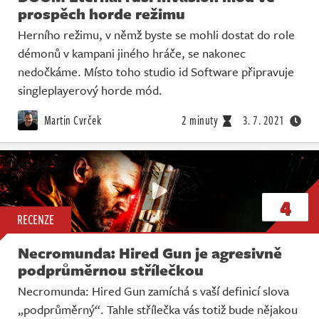
prospěch horde režimu
Herního režimu, v němž byste se mohli dostat do role
démonů v kampani jiného hráče, se nakonec
nedočkáme. Místo toho studio id Software připravuje
singleplayerový horde mód.
Martin Cvrček
2 minuty
3. 7. 2021
4
RECENZE
Necromunda: Hired Gun je agresivně
podprůměrnou střílečkou
Necromunda: Hired Gun zamíchá s vaší definicí slova
„podprůměrný“. Tahle střílečka vás totiž bude nějakou