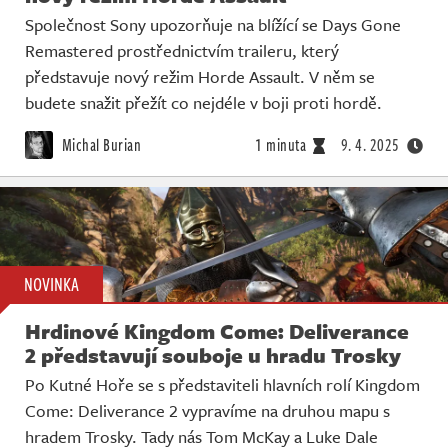
Společnost Sony upozorňuje na blížící se Days Gone
Remastered prostřednictvím traileru, který
představuje nový režim Horde Assault. V něm se
budete snažit přežít co nejdéle v boji proti hordě.
Michal Burian
1 minuta
9. 4. 2025
NOVINKA
Hrdinové Kingdom Come: Deliverance
2 představují souboje u hradu Trosky
Po Kutné Hoře se s představiteli hlavních rolí Kingdom
Come: Deliverance 2 vypravíme na druhou mapu s
hradem Trosky. Tady nás Tom McKay a Luke Dale