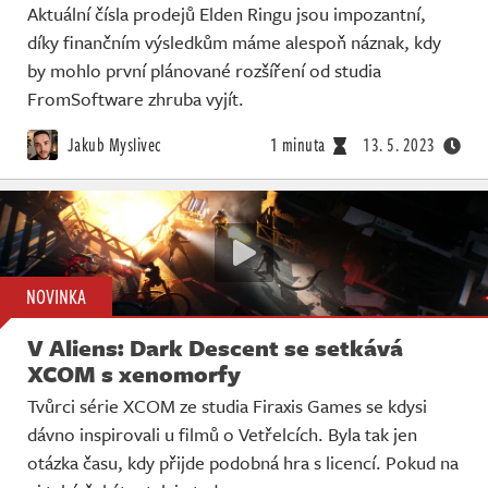
Aktuální čísla prodejů Elden Ringu jsou impozantní,
díky finančním výsledkům máme alespoň náznak, kdy
by mohlo první plánované rozšíření od studia
FromSoftware zhruba vyjít.
Jakub Myslivec
1 minuta
13. 5. 2023
NOVINKA
V Aliens: Dark Descent se setkává
XCOM s xenomorfy
Tvůrci série XCOM ze studia Firaxis Games se kdysi
dávno inspirovali u filmů o Vetřelcích. Byla tak jen
otázka času, kdy přijde podobná hra s licencí. Pokud na