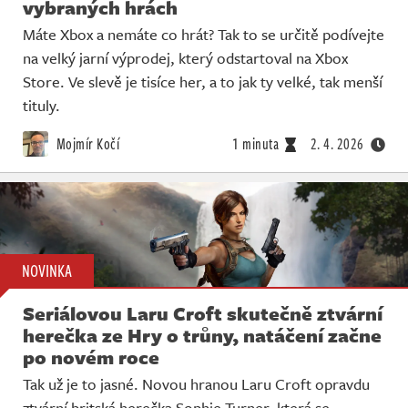
vybraných hrách
Máte Xbox a nemáte co hrát? Tak to se určitě podívejte
na velký jarní výprodej, který odstartoval na Xbox
Store. Ve slevě je tisíce her, a to jak ty velké, tak menší
tituly.
Mojmír Kočí
1 minuta
2. 4. 2026
NOVINKA
Seriálovou Laru Croft skutečně ztvární
herečka ze Hry o trůny, natáčení začne
po novém roce
Tak už je to jasné. Novou hranou Laru Croft opravdu
ztvární britská herečka Sophie Turner, která se