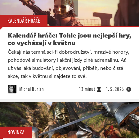
KALENDÁŘ HRÁČE
Kalendář hráče: Tohle jsou nejlepší hry,
co vycházejí v květnu
Čekají nás temná sci-fi dobrodružství, mrazivé horory,
pohodové simulátory i akční jízdy plné adrenalinu. Ať
už vás láká budování, objevování, příběh, nebo čistá
akce, tak v květnu si najdete to své.
Michal Burian
13 minut
1. 5. 2026
NOVINKA