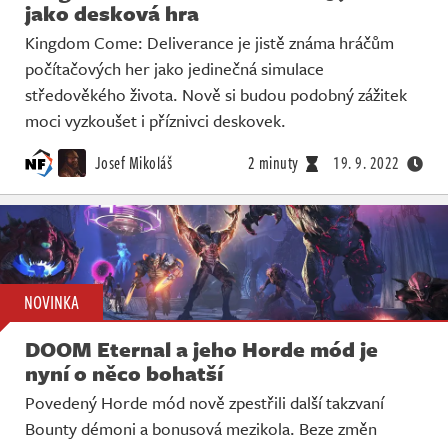
jako desková hra
Kingdom Come: Deliverance je jistě známa hráčům
počítačových her jako jedinečná simulace
středověkého života. Nově si budou podobný zážitek
moci vyzkoušet i příznivci deskovek.
Josef Mikoláš
2 minuty
19. 9. 2022
NOVINKA
DOOM Eternal a jeho Horde mód je
nyní o něco bohatší
Povedený Horde mód nově zpestřili další takzvaní
Bounty démoni a bonusová mezikola. Beze změn