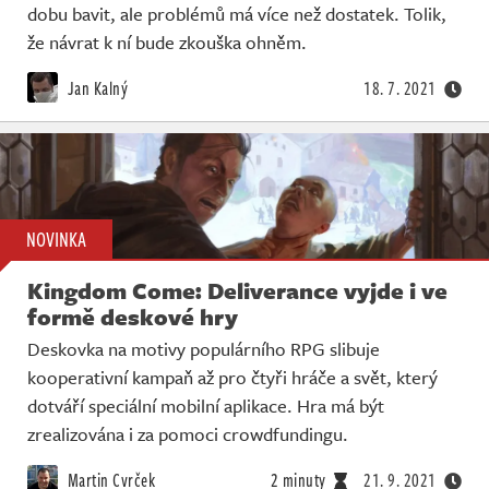
dobu bavit, ale problémů má více než dostatek. Tolik,
že návrat k ní bude zkouška ohněm.
Jan Kalný
18. 7. 2021
NOVINKA
Kingdom Come: Deliverance vyjde i ve
formě deskové hry
Deskovka na motivy populárního RPG slibuje
kooperativní kampaň až pro čtyři hráče a svět, který
dotváří speciální mobilní aplikace. Hra má být
zrealizována i za pomoci crowdfundingu.
Martin Cvrček
2 minuty
21. 9. 2021