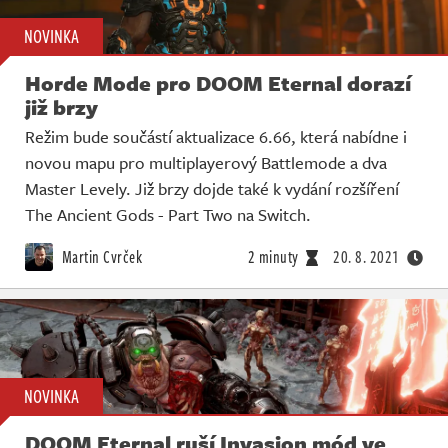
NOVINKA
Horde Mode pro DOOM Eternal dorazí
již brzy
Režim bude součástí aktualizace 6.66, která nabídne i
novou mapu pro multiplayerový Battlemode a dva
Master Levely. Již brzy dojde také k vydání rozšíření
The Ancient Gods - Part Two na Switch.
Martin Cvrček
2 minuty
20. 8. 2021
NOVINKA
DOOM Eternal ruší Invasion mód ve