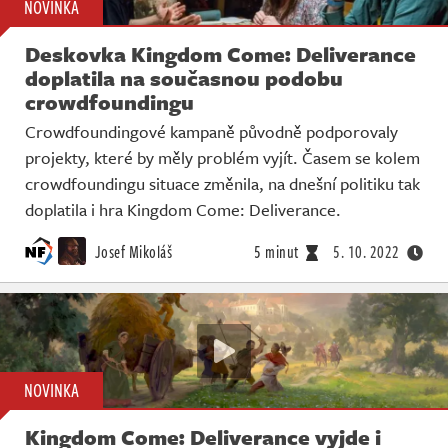
NOVINKA
Deskovka Kingdom Come: Deliverance
doplatila na současnou podobu
crowdfoundingu
Crowdfoundingové kampaně původně podporovaly
projekty, které by měly problém vyjít. Časem se kolem
crowdfoundingu situace změnila, na dnešní politiku tak
doplatila i hra Kingdom Come: Deliverance.
Josef Mikoláš
5 minut
5. 10. 2022
NOVINKA
Kingdom Come: Deliverance vyjde i