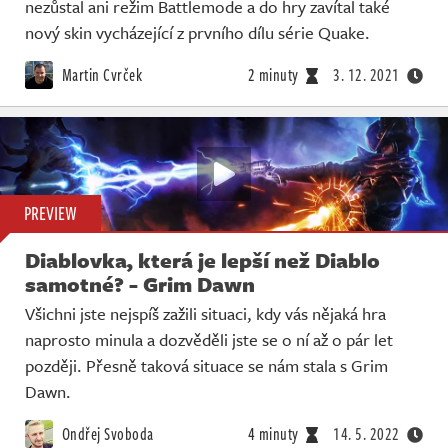
nezůstal ani režim Battlemode a do hry zavítal také
nový skin vycházející z prvního dílu série Quake.
Martin Cvrček
2 minuty
3. 12. 2021
PREVIEW
Diablovka, která je lepší než Diablo
samotné? - Grim Dawn
Všichni jste nejspíš zažili situaci, kdy vás nějaká hra
naprosto minula a dozvěděli jste se o ní až o pár let
později. Přesně taková situace se nám stala s Grim
Dawn.
Ondřej Svoboda
4 minuty
14. 5. 2022