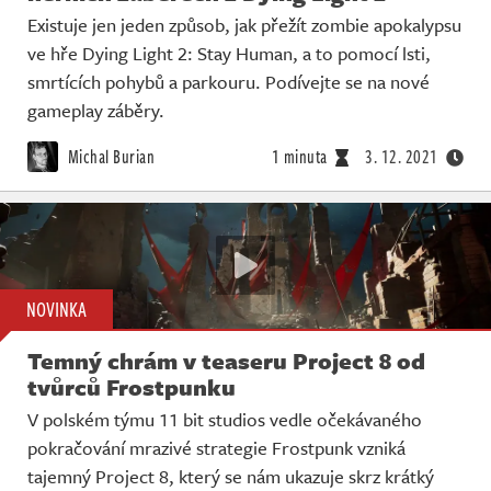
Existuje jen jeden způsob, jak přežít zombie apokalypsu
ve hře Dying Light 2: Stay Human, a to pomocí lsti,
smrtících pohybů a parkouru. Podívejte se na nové
gameplay záběry.
Michal Burian
1 minuta
3. 12. 2021
NOVINKA
Temný chrám v teaseru Project 8 od
tvůrců Frostpunku
V polském týmu 11 bit studios vedle očekávaného
pokračování mrazivé strategie Frostpunk vzniká
tajemný Project 8, který se nám ukazuje skrz krátký