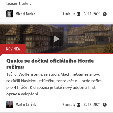
teaser trailer.
Michal Burian
1 minuta
3. 12. 2021
NOVINKA
Quake se dočkal oficiálního Horde
režimu
Tvůrci Wolfensteina ze studia MachineGames znovu
rozšířili klasickou střílečku, tentokrát o Horde režim
pro 4 hráče. K dispozici je také nový addon a hrst
oprav a vylepšení.
Martin Cvrček
2 minuty
3. 12. 2021