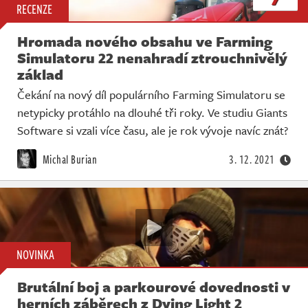
RECENZE
Hromada nového obsahu ve Farming
Simulatoru 22 nenahradí ztrouchnivělý
základ
Čekání na nový díl populárního Farming Simulatoru se
netypicky protáhlo na dlouhé tři roky. Ve studiu Giants
Software si vzali více času, ale je rok vývoje navíc znát?
Michal Burian
3. 12. 2021
NOVINKA
Brutální boj a parkourové dovednosti v
herních záběrech z Dying Light 2