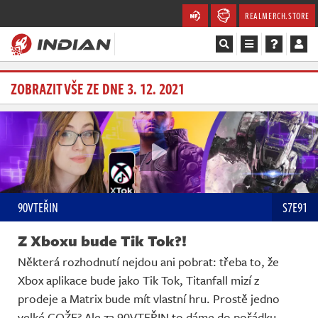
REALMERCH.STORE
Magazín
ZOBRAZIT VŠE ZE DNE 3. 12. 2021
Recenze
Videa
Soutěže
90VTEŘIN
S7E91
Databáze
Z Xboxu bude Tik Tok?!
Komunita
Některá rozhodnutí nejdou ani pobrat: třeba to, že
Xbox aplikace bude jako Tik Tok, Titanfall mizí z
Redakce
prodeje a Matrix bude mít vlastní hru. Prostě jedno
velké COŽE? Ale za 90VTEŘIN to dáme do pořádku.