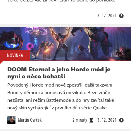
Živě
3. 12. 2021
NOVINKA
DOOM Eternal a jeho Horde mód je
nyní o něco bohatší
Povedený Horde mód nově zpestřili další takzvaní
Bounty démoni a bonusová mezikola. Beze změn
nezůstal ani režim Battlemode a do hry zavítal také
nový skin vycházející z prvního dílu série Quake.
Martin Cvrček
2 minuty
3. 12. 2021