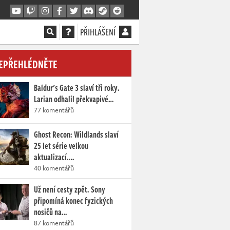
PŘIHLÁŠENÍ
EPŘEHLÉDNĚTE
Baldur's Gate 3 slaví tři roky.
Larian odhalil překvapivé…
77 komentářů
Ghost Recon: Wildlands slaví
25 let série velkou
aktualizací.…
40 komentářů
Už není cesty zpět. Sony
připomíná konec fyzických
nosičů na…
87 komentářů