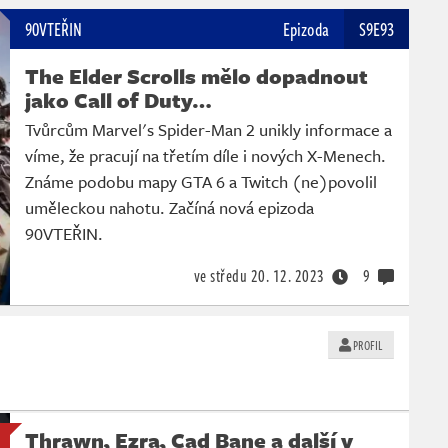
90VTEŘIN
Epizoda
S9E93
The Elder Scrolls mělo dopadnout
jako Call of Duty…
Tvůrcům Marvel's Spider-Man 2 unikly informace a
víme, že pracují na třetím díle i nových X-Menech.
Známe podobu mapy GTA 6 a Twitch (ne)povolil
uměleckou nahotu. Začíná nová epizoda
90VTEŘIN.
ve středu
20. 12. 2023
9
PROFIL
Thrawn, Ezra, Cad Bane a další v