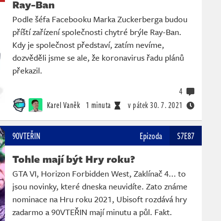
Ray-Ban
Podle šéfa Facebooku Marka Zuckerberga budou
příští zařízení společnosti chytré brýle Ray-Ban.
Kdy je společnost představí, zatím nevíme,
dozvěděli jsme se ale, že koronavirus řadu plánů
překazil.
4
Karel Vaněk
1 minuta
v pátek
30. 7. 2021
90VTEŘIN
Epizoda
S7E87
Tohle mají být Hry roku?
GTA VI, Horizon Forbidden West, Zaklínač 4... to
jsou novinky, které dneska neuvidíte. Zato známe
nominace na Hru roku 2021, Ubisoft rozdává hry
zadarmo a 90VTEŘIN mají minutu a půl. Fakt.