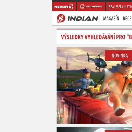
REALMERCH.STO
MAGAZÍN
RECE
VÝSLEDKY VYHLEDÁVÁNÍ PRO "
NOVINKA