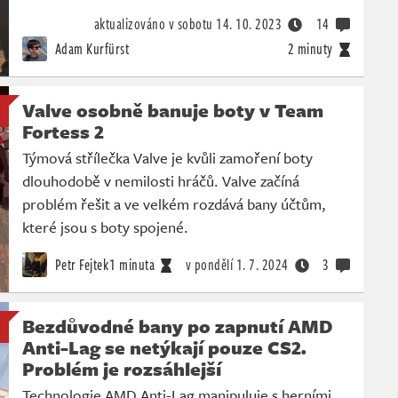
aktualizováno v sobotu
14. 10. 2023
14
Adam Kurfürst
2 minuty
Valve osobně banuje boty v Team
Fortess 2
Týmová střílečka Valve je kvůli zamoření boty
dlouhodobě v nemilosti hráčů. Valve začíná
problém řešit a ve velkém rozdává bany účtům,
které jsou s boty spojené.
Petr Fejtek
1 minuta
v pondělí
1. 7. 2024
3
Bezdůvodné bany po zapnutí AMD
Anti-Lag se netýkají pouze CS2.
Problém je rozsáhlejší
Technologie AMD Anti-Lag manipuluje s herními