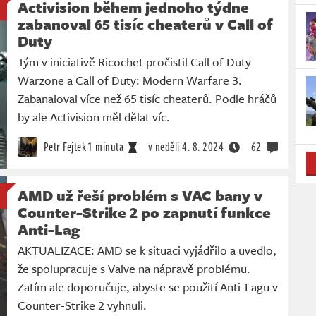
Activision během jednoho týdne
zabanoval 65 tisíc cheaterů v Call of
Duty
Tým v iniciativě Ricochet pročistil Call of Duty
Warzone a Call of Duty: Modern Warfare 3.
Zabanaloval více než 65 tisíc cheaterů. Podle hráčů
by ale Activision měl dělat víc.
Petr Fejtek
1 minuta
v neděli
4. 8. 2024
62
AMD už řeší problém s VAC bany v
Counter-Strike 2 po zapnutí funkce
Anti-Lag
AKTUALIZACE: AMD se k situaci vyjádřilo a uvedlo,
že spolupracuje s Valve na nápravě problému.
Zatím ale doporučuje, abyste se použití Anti-Lagu v
Counter-Strike 2 vyhnuli.