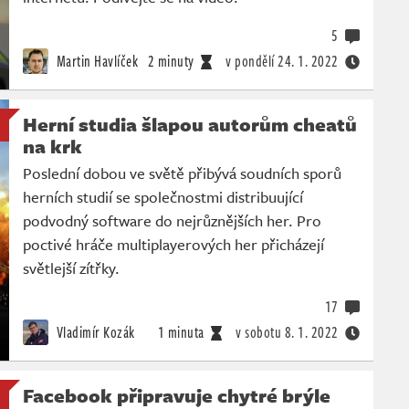
5
Martin Havlíček
2 minuty
v pondělí
24. 1. 2022
Herní studia šlapou autorům cheatů
na krk
Poslední dobou ve světě přibývá soudních sporů
herních studií se společnostmi distribuující
podvodný software do nejrůznějších her. Pro
poctivé hráče multiplayerových her přicházejí
světlejší zítřky.
17
Vladimír Kozák
1 minuta
v sobotu
8. 1. 2022
Facebook připravuje chytré brýle