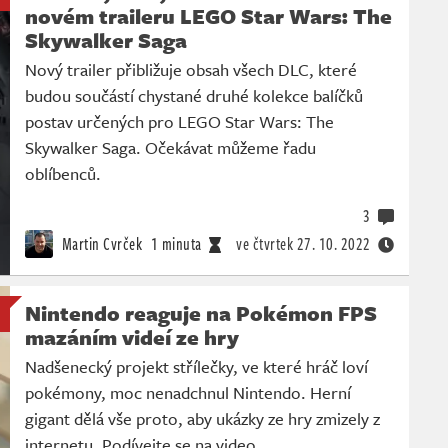
novém traileru LEGO Star Wars: The
Skywalker Saga
Nový trailer přibližuje obsah všech DLC, které
budou součástí chystané druhé kolekce balíčků
postav určených pro LEGO Star Wars: The
Skywalker Saga. Očekávat můžeme řadu
oblíbenců.
3
Martin Cvrček
1 minuta
ve čtvrtek
27. 10. 2022
Nintendo reaguje na Pokémon FPS
mazáním videí ze hry
Nadšenecký projekt střílečky, ve které hráč loví
pokémony, moc nenadchnul Nintendo. Herní
gigant dělá vše proto, aby ukázky ze hry zmizely z
internetu. Podívejte se na video.