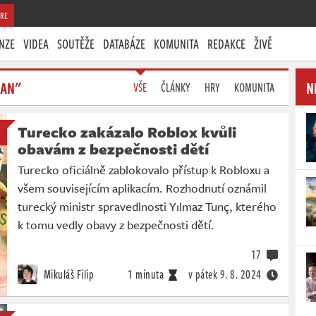
RE
NZE
VIDEA
SOUTĚŽE
DATABÁZE
KOMUNITA
REDAKCE
ŽIVĚ
BAN"
N
VŠE
ČLÁNKY
HRY
KOMUNITA
Turecko zakázalo Roblox kvůli
obavám z bezpečnosti dětí
Turecko oficiálně zablokovalo přístup k Robloxu a
všem souvisejícím aplikacím. Rozhodnutí oznámil
turecký ministr spravedlnosti Yılmaz Tunç, kterého
k tomu vedly obavy z bezpečnosti dětí.
17
Mikuláš Filip
1 minuta
v pátek
9. 8. 2024