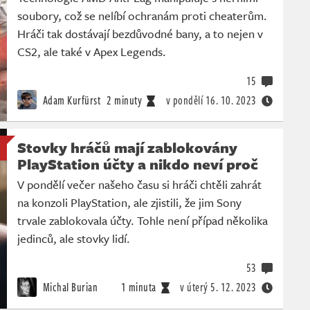
soubory, což se nelíbí ochranám proti cheaterům.
Hráči tak dostávají bezdůvodné bany, a to nejen v
CS2, ale také v Apex Legends.
15
Adam Kurfürst
2 minuty
v pondělí
16. 10. 2023
Stovky hráčů mají zablokovány
PlayStation účty a nikdo neví proč
V pondělí večer našeho času si hráči chtěli zahrát
na konzoli PlayStation, ale zjistili, že jim Sony
trvale zablokovala účty. Tohle není případ několika
jedinců, ale stovky lidí.
53
Michal Burian
1 minuta
v úterý
5. 12. 2023