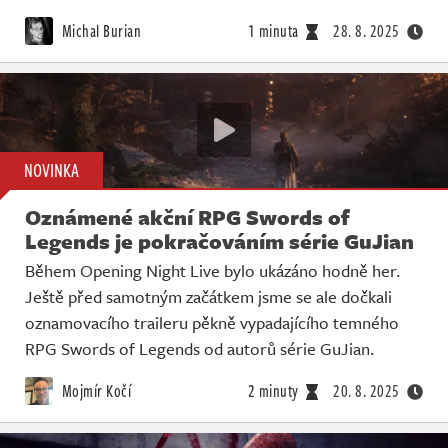
Michal Burian
1 minuta
28. 8. 2025
NOVINKA
Oznámené akční RPG Swords of
Legends je pokračováním série GuJian
Během Opening Night Live bylo ukázáno hodně her.
Ještě před samotným začátkem jsme se ale dočkali
oznamovacího traileru pěkně vypadajícího temného
RPG Swords of Legends od autorů série GuJian.
Mojmír Kočí
2 minuty
20. 8. 2025