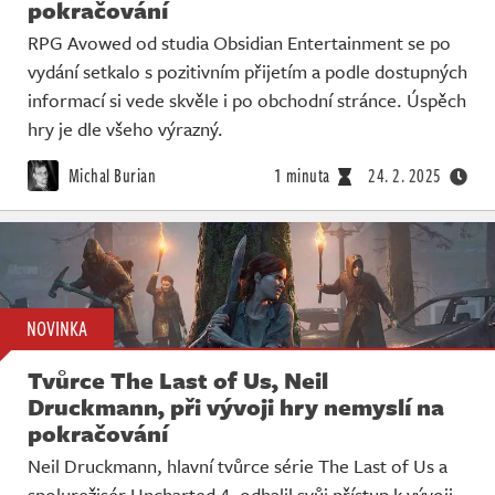
pokračování
RPG Avowed od studia Obsidian Entertainment se po
vydání setkalo s pozitivním přijetím a podle dostupných
informací si vede skvěle i po obchodní stránce. Úspěch
hry je dle všeho výrazný.
Michal Burian
1 minuta
24. 2. 2025
NOVINKA
Tvůrce The Last of Us, Neil
Druckmann, při vývoji hry nemyslí na
pokračování
Neil Druckmann, hlavní tvůrce série The Last of Us a
spolurežisér Uncharted 4, odhalil svůj přístup k vývoji