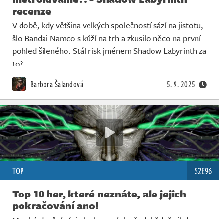
recenze
V době, kdy většina velkých společností sází na jistotu,
šlo Bandai Namco s kůží na trh a zkusilo něco na první
pohled šíleného. Stál risk jménem Shadow Labyrinth za
to?
Barbora Šalandová
5. 9. 2025
TOP
S2E96
Top 10 her, které neznáte, ale jejich
pokračování ano!