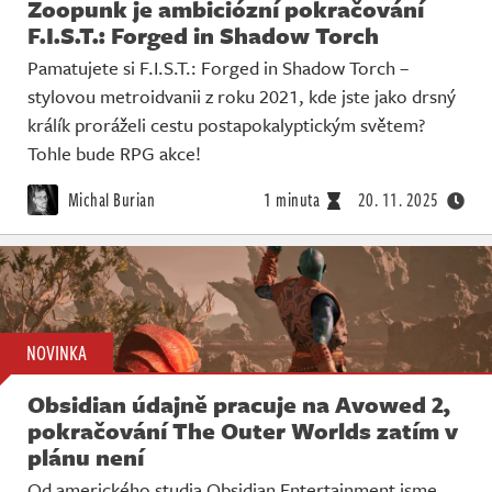
Zoopunk je ambiciózní pokračování
F.I.S.T.: Forged in Shadow Torch
Pamatujete si F.I.S.T.: Forged in Shadow Torch –
stylovou metroidvanii z roku 2021, kde jste jako drsný
králík proráželi cestu postapokalyptickým světem?
Tohle bude RPG akce!
Michal Burian
1 minuta
20. 11. 2025
NOVINKA
Obsidian údajně pracuje na Avowed 2,
pokračování The Outer Worlds zatím v
plánu není
Od amerického studia Obsidian Entertainment jsme