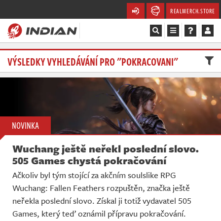
REALMERCH.STORE
Magazín
VÝSLEDKY VYHLEDÁVÁNÍ PRO "POKRACOVANI"
Recenze
Videa
NOVINKA
Soutěže
Wuchang ještě neřekl poslední slovo.
Databáze
505 Games chystá pokračování
Ačkoliv byl tým stojící za akčním soulslike RPG
Komunita
Wuchang: Fallen Feathers rozpuštěn, značka ještě
neřekla poslední slovo. Získal ji totiž vydavatel 505
Redakce
Games, který teď oznámil přípravu pokračování.