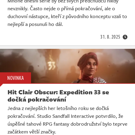
Mnohé dnešní série by bez svých předchůdců nikdy
nevznikly. Často nejde o přímá pokračování, ale o
duchovní nástupce, kteří z původního konceptu vzali to
nejlepší a posunuli ho dál.
31. 8. 2025
NOVINKA
Hit Clair Obscur: Expedition 33 se
dočká pokračování
Jedna z nejlepších her letošního roku se dočká
pokračování. Studio Sandfall Interactive potvrdilo, že
úspěšné tahové RPG fantasy dobrodružství bylo teprve
začátkem větší značky.