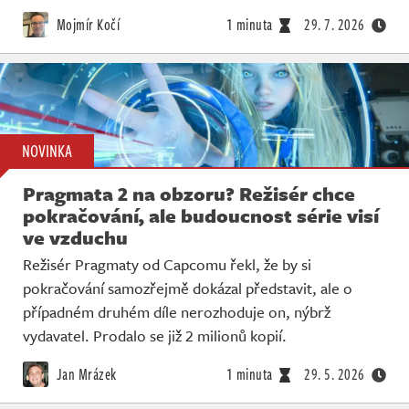
Živě
Mojmír Kočí
1 minuta
29. 7. 2026
NOVINKA
Pragmata 2 na obzoru? Režisér chce
pokračování, ale budoucnost série visí
ve vzduchu
Režisér Pragmaty od Capcomu řekl, že by si
pokračování samozřejmě dokázal představit, ale o
případném druhém díle nerozhoduje on, nýbrž
vydavatel. Prodalo se již 2 milionů kopií.
Jan Mrázek
1 minuta
29. 5. 2026