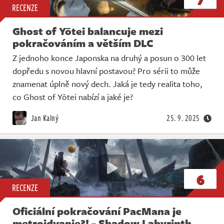
RECENZE
Ghost of Yōtei balancuje mezi
pokračováním a větším DLC
Z jednoho konce Japonska na druhý a posun o 300 let
dopředu s novou hlavní postavou? Pro sérii to může
znamenat úplně nový dech. Jaká je tedy realita toho,
co Ghost of Yōtei nabízí a jaké je?
Jan Kalný
25. 9. 2025
6
RECENZE
Oficiální pokračování PacMana je
metroidvanie?! - Shadow Labyrinth