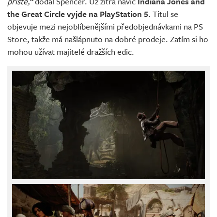
příště,“
dodal Spencer. Už zítra navíc
Indiana Jones and
the Great Circle vyjde na PlayStation 5
. Titul se
objevuje mezi nejoblíbenějšími předobjednávkami na PS
Store, takže má našlápnuto na dobré prodeje. Zatím si ho
mohou užívat majitelé dražších edic.