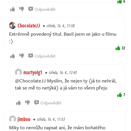
6
Odpovědět
ChocolateJJ
středa, 16. 4., 11:58
Extrémně povedený titul. Bavil jsem se jako u filmu
:)
22
Odpovědět
martyolg1
středa, 16. 4., 12:45
@ChocolateJJ Myslím, že nejen ty (já to nehrál,
tak se mě to netýká) a já vám to všem přeju
7
Odpovědět
jimbou
středa, 16. 4., 11:53
Miky to nemůžu napsat ani, že mám bohatého