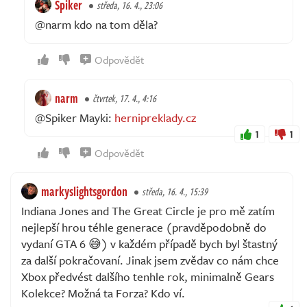
Spiker
středa, 16. 4., 23:06
@narm kdo na tom děla?
Odpovědět
narm
čtvrtek, 17. 4., 4:16
@Spiker Mayki:
hernipreklady.cz
1
1
Odpovědět
markyslightsgordon
středa, 16. 4., 15:39
Indiana Jones and The Great Circle je pro mě zatím
nejlepší hrou téhle generace (pravděpodobně do
vydaní GTA 6 😅) v každém případě bych byl štastný
za další pokračovaní. Jinak jsem zvědav co nám chce
Xbox předvést dalšího tenhle rok, minimalně Gears
Kolekce? Možná ta Forza? Kdo ví.