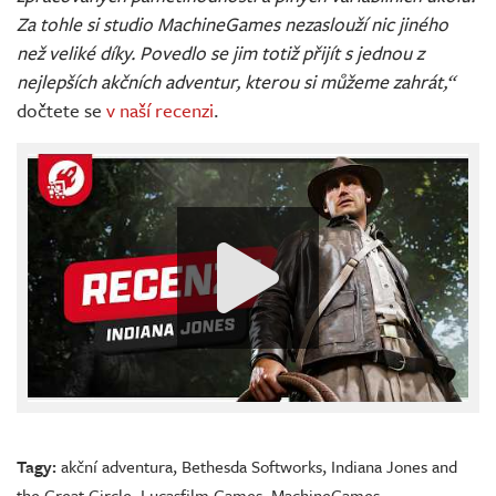
Za tohle si studio MachineGames nezaslouží nic jiného
než veliké díky. Povedlo se jim totiž přijít s jednou z
nejlepších akčních adventur, kterou si můžeme zahrát,“
dočtete se
v naší recenzi
.
Tagy:
akční adventura
,
Bethesda Softworks
,
Indiana Jones and
the Great Circle
,
Lucasfilm Games
,
MachineGames