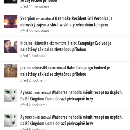
se zbytečnou přílohou
před 11 minutami
Skorpion
O remake Resident Evil Veronica je
okomentoval
obrovský zájem a sbírá wishlisty rekordním tempem
před 55 minutami
hidejosi-kinosita
Halo: Campaign Evolved je
okomentoval
naleštěný základ se zbytečnou přílohou
před 1 hodinou
jakubandreas04
Halo: Campaign Evolved je
okomentoval
naleštěný základ se zbytečnou přílohou
před 2 hodinami
Ayreas
Warhorse nehodlá měnit recept na úspěch.
okomentoval
Další Kingdom Come dorazí překvapivě brzy
před 2 hodinami
Ayreas
Warhorse nehodlá měnit recept na úspěch.
okomentoval
Další Kingdom Come dorazí překvapivě brzy
před 3 hodinami