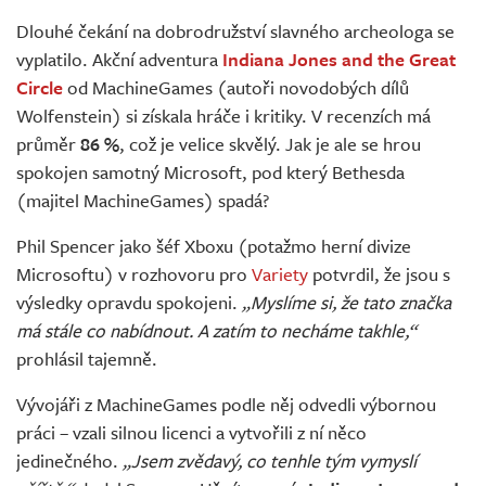
Živě
Dlouhé čekání na dobrodružství slavného archeologa se
vyplatilo. Akční adventura
Indiana Jones and the Great
Circle
od MachineGames (autoři novodobých dílů
Wolfenstein) si získala hráče i kritiky. V recenzích má
průměr
86 %
, což je velice skvělý. Jak je ale se hrou
spokojen samotný Microsoft, pod který Bethesda
(majitel MachineGames) spadá?
Phil Spencer jako šéf Xboxu (potažmo herní divize
Microsoftu) v rozhovoru pro
Variety
potvrdil, že jsou s
výsledky opravdu spokojeni.
„Myslíme si, že tato značka
má stále co nabídnout. A zatím to necháme takhle,“
prohlásil tajemně.
Vývojáři z MachineGames podle něj odvedli výbornou
práci – vzali silnou licenci a vytvořili z ní něco
jedinečného.
„Jsem zvědavý, co tenhle tým vymyslí