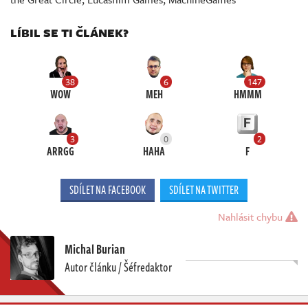
LÍBIL SE TI ČLÁNEK?
38
6
147
WOW
MEH
HMMM
3
0
2
ARRGG
HAHA
F
SDÍLET NA FACEBOOK
SDÍLET NA TWITTER
Nahlásit chybu
Michal Burian
Autor článku / Šéfredaktor