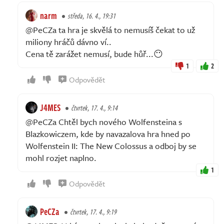
narm
středa, 16. 4., 19:31
@PeCZa ta hra je skvělá to nemusíš čekat to už
miliony hráčů dávno ví..
Cena tě zarážet nemusí, bude hůř...😶
1
2
Odpovědět
J4MES
čtvrtek, 17. 4., 9:14
@PeCZa Chtěl bych nového Wolfensteina s
Blazkowiczem, kde by navazalova hra hned po
Wolfenstein II: The New Colossus a odboj by se
mohl rozjet naplno.
1
Odpovědět
PeCZa
čtvrtek, 17. 4., 9:19