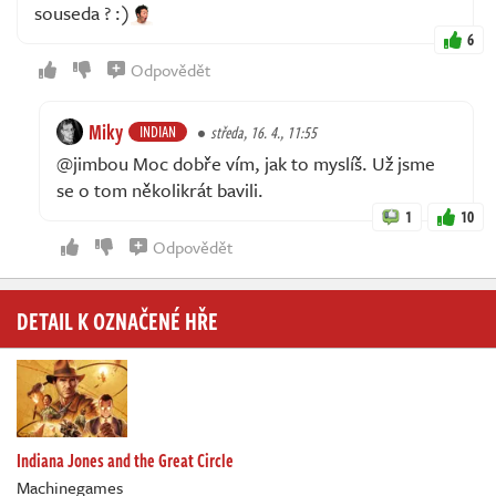
souseda ? :)
6
Odpovědět
Miky
INDIAN
středa, 16. 4., 11:55
@jimbou Moc dobře vím, jak to myslíš. Už jsme
se o tom několikrát bavili.
1
10
Odpovědět
DETAIL K OZNAČENÉ HŘE
Indiana Jones and the Great Circle
Machinegames