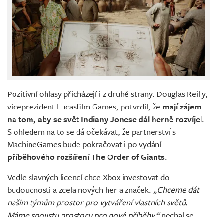
Pozitivní ohlasy přicházejí i z druhé strany. Douglas Reilly,
viceprezident Lucasfilm Games, potvrdil, že
mají zájem
na tom, aby se svět Indiany Jonese dál herně rozvíjel
.
S ohledem na to se dá očekávat, že partnerství s
MachineGames bude pokračovat i po vydání
příběhového rozšíření The Order of Giants
.
Vedle slavných licencí chce Xbox investovat do
budoucnosti a zcela nových her a značek.
„Chceme dát
našim týmům prostor pro vytváření vlastních světů.
Máme spoustu prostoru pro nové příběhy,“
nechal se