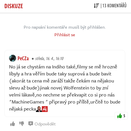
DISKUZE
| 13 KOMENTÁŘŮ
Pro napsání komentáře musíš být přihlášen.
Přihlásit se
PeCZa
středa, 16. 4., 16:10
No já se chystám na Indiho také,filmy se mě hrozně
líbyly a hra věřím bude taky suprová a bude bavit
(akorát ta cena mě zaráží takže čekám na nějakou
slevu až bude)jinak novej Wolfenstein to by zní
velmi lákavě,no nechme se překvapit co si pro nás
"MachineGames " připravý pro příště,určitě to bude
nějaká pecka
5
Odpovědět