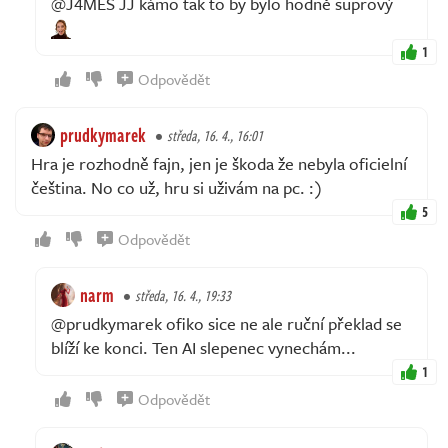
@J4MES JJ kámo tak to by bylo hodně suprový
1
Odpovědět
prudkymarek
středa, 16. 4., 16:01
Hra je rozhodně fajn, jen je škoda že nebyla oficielní
čeština. No co už, hru si uživám na pc. :)
5
Odpovědět
narm
středa, 16. 4., 19:33
@prudkymarek ofiko sice ne ale ruční překlad se
blíží ke konci. Ten AI slepenec vynechám...
1
Odpovědět