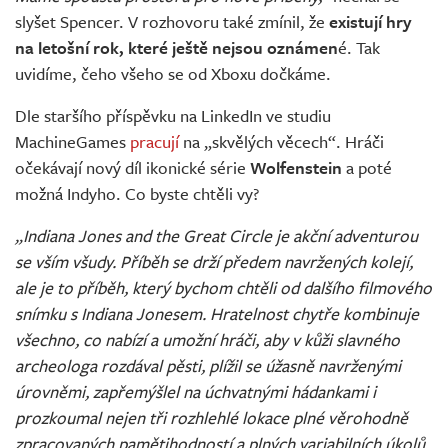
slyšet Spencer. V rozhovoru také zmínil, že
existují hry
na letošní rok, které ještě nejsou oznámen
é. Tak
uvidíme, čeho všeho se od Xboxu dočkáme.
Dle staršího příspěvku na LinkedIn ve studiu
MachineGames
pracují
na „skvělých věcech“. Hráči
očekávají nový díl ikonické série
Wolfenstein
a poté
možná Indyho. Co byste chtěli vy?
„Indiana Jones and the Great Circle je akční adventurou
se vším všudy. Příběh se drží předem navržených kolejí,
ale je to příběh, který bychom chtěli od dalšího filmového
snímku s Indiana Jonesem. Hratelnost chytře kombinuje
všechno, co nabízí a umožní hráči, aby v kůži slavného
archeologa rozdával pěsti, plížil se úžasně navrženými
úrovněmi, zapřemýšlel na úchvatnými hádankami i
prozkoumal nejen tři rozhlehlé lokace plné věrohodně
zpracovaných pamětihodností a plných variabilních úkolů.