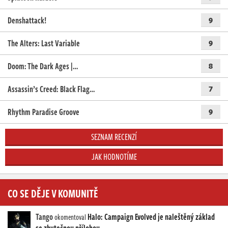
Denshattack!
9
The Alters: Last Variable
9
Doom: The Dark Ages |…
8
Assassin’s Creed: Black Flag…
7
Rhythm Paradise Groove
9
SEZNAM RECENZÍ
JAK HODNOTÍME
CO SE DĚJE V KOMUNITĚ
Tango
Halo: Campaign Evolved je naleštěný základ
okomentoval