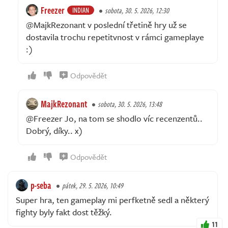
Freezer
INDIAN
sobota, 30. 5. 2026, 12:30
@MajkRezonant v poslední třetině hry už se
dostavila trochu repetitvnost v rámci gameplaye
:)
Odpovědět
MajkRezonant
sobota, 30. 5. 2026, 13:48
@Freezer Jo, na tom se shodlo víc recenzentů..
Dobrý, díky.. x)
Odpovědět
p-seba
pátek, 29. 5. 2026, 10:49
Super hra, ten gameplay mi perfketně sedl a některý
fighty byly fakt dost těžký.
11