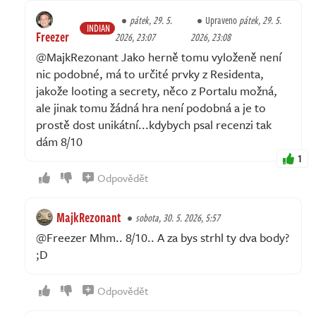
pátek, 29. 5.
Upraveno
pátek, 29. 5.
INDIAN
Freezer
2026, 23:07
2026, 23:08
@MajkRezonant Jako herně tomu vyloženě není
nic podobné, má to určité prvky z Residenta,
jakože looting a secrety, něco z Portalu možná,
ale jinak tomu žádná hra není podobná a je to
prostě dost unikátní...kdybych psal recenzi tak
dám 8/10
1
Odpovědět
MajkRezonant
sobota, 30. 5. 2026, 5:57
@Freezer Mhm.. 8/10.. A za bys strhl ty dva body?
;D
Odpovědět