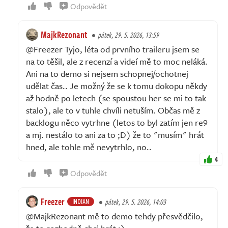
Odpovědět
MajkRezonant
pátek, 29. 5. 2026, 13:59
@Freezer Tyjo, léta od prvního traileru jsem se
na to těšil, ale z recenzí a videí mě to moc neláká.
Ani na to demo si nejsem schopnej/ochotnej
udělat čas.. Je možný že se k tomu dokopu někdy
až hodně po letech (se spoustou her se mi to tak
stalo), ale to v tuhle chvíli netuším. Občas mě z
backlogu něco vytrhne (letos to byl zatím jen re9
a mj. nestálo to ani za to ;D) že to "musím" hrát
hned, ale tohle mě nevytrhlo, no..
4
Odpovědět
Freezer
INDIAN
pátek, 29. 5. 2026, 14:03
@MajkRezonant mě to demo tehdy přesvědčilo,