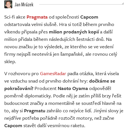
Živě
Jan Mrázek
Sci-fi akce
Pragmata
od společnosti
Capcom
odstartovala velmi slušně. Hra si totiž během prvního
víkendu připsala přes
milion prodaných kopií
a další
milion přidala během následujících šestnácti dnů. Na
novou značku je to výsledek, ze kterého se ve vedení
firmy nejspíš neotevírá jen šampaňské, ale rovnou celý
sklep.
V rozhovoru pro
GamesRadar
padla otázka, která visela
ve vzduchu snad od prvního dohrání hry:
dočkáme se
pokračování?
Producent
Naoto Oyama
odpověděl
poměrně diplomaticky. Podle něj je zatím příliš brzy řešit
budoucnost značky a momentálně se soustředí hlavně na
to, aby si
Pragmatu
zahrálo co nejvíce lidí. Jinými slovy je
nejdříve potřeba pořádně roztočit motory, než začne
Capcom
stavět další vesmírnou raketu.