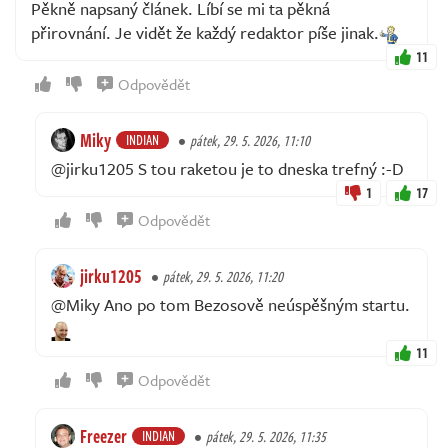
Pěkně napsaný článek. Líbí se mi ta pěkná
přirovnání. Je vidět že každý redaktor píše jinak.
11
Odpovědět
Miky
INDIAN
pátek, 29. 5. 2026, 11:10
@jirku1205 S tou raketou je to dneska trefný :-D
1
17
Odpovědět
jirku1205
pátek, 29. 5. 2026, 11:20
@Miky Ano po tom Bezosově neúspěšným startu.
11
Odpovědět
Freezer
INDIAN
pátek, 29. 5. 2026, 11:35