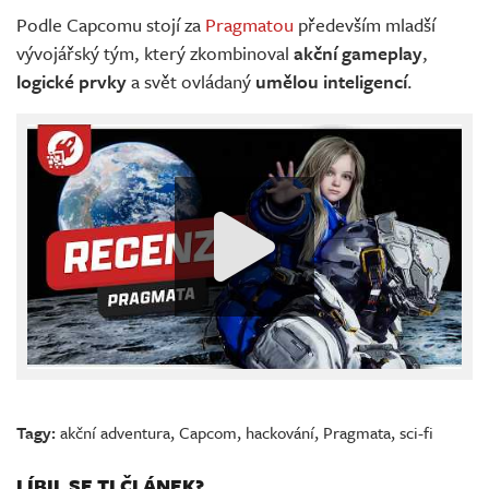
Podle Capcomu stojí za
Pragmatou
především mladší
vývojářský tým, který zkombinoval
akční gameplay
,
logické prvky
a svět ovládaný
umělou inteligencí
.
Tagy:
akční adventura
,
Capcom
,
hackování
,
Pragmata
,
sci-fi
LÍBIL SE TI ČLÁNEK?