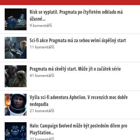
Risk se vyplatil. Pragmata po čtyřletém odkladu má
úžasné…
9 komentářů
Sci-fi akce Pragmata má za sebou velmi úspěšný start
11 komentářů
Pragmata má skvělý start. Může jít o začátek série
41 komentářů
Vyšla sci-fi adventura Aphelion. V recenzích moc dobře
nedopadla
21 komentářů
Halo: Campaign Evolved může být posledním dílem pro
PlayStation…
27 komentářů