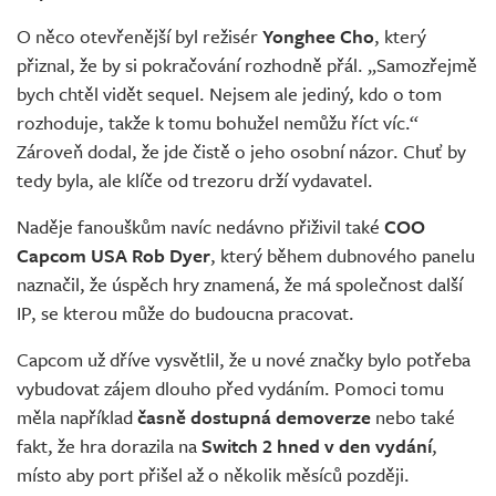
O něco otevřenější byl režisér
Yonghee Cho
, který
přiznal, že by si pokračování rozhodně přál. „Samozřejmě
bych chtěl vidět sequel. Nejsem ale jediný, kdo o tom
rozhoduje, takže k tomu bohužel nemůžu říct víc.“
Zároveň dodal, že jde čistě o jeho osobní názor. Chuť by
tedy byla, ale klíče od trezoru drží vydavatel.
Naděje fanouškům navíc nedávno přiživil také
COO
Capcom USA
Rob Dyer
, který během dubnového panelu
naznačil, že úspěch hry znamená, že má společnost další
IP, se kterou může do budoucna pracovat.
Capcom už dříve vysvětlil, že u nové značky bylo potřeba
vybudovat zájem dlouho před vydáním. Pomoci tomu
měla například
časně dostupná demoverze
nebo také
fakt, že hra dorazila na
Switch 2 hned v den vydání
,
místo aby port přišel až o několik měsíců později.