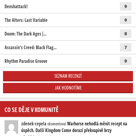
Denshattack!
9
The Alters: Last Variable
9
Doom: The Dark Ages |…
8
Assassin’s Creed: Black Flag…
7
Rhythm Paradise Groove
9
SEZNAM RECENZÍ
JAK HODNOTÍME
CO SE DĚJE V KOMUNITĚ
zdenek-cepela
Warhorse nehodlá měnit recept na
okomentoval
úspěch. Další Kingdom Come dorazí překvapivě brzy