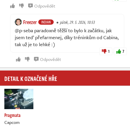
Odpovědět
Freezer
INDIAN
pátek, 29. 5. 2026, 10:53
@p-seba paradoxně těžší to bylo k začátku, jak
jsem teď přefarmenej, díky tréninkům od Cabina,
tak už je to lehké :)
1
7
Odpovědět
DETAIL K OZNAČENÉ HŘE
Pragmata
Capcom