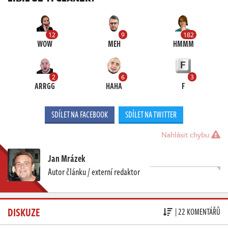
12
9
182
WOW
MEH
HMMM
2
6
3
ARRGG
HAHA
F
SDÍLET NA FACEBOOK
SDÍLET NA TWITTER
Nahlásit chybu
Jan Mrázek
Autor článku / externí redaktor
DISKUZE
| 22 KOMENTÁŘŮ