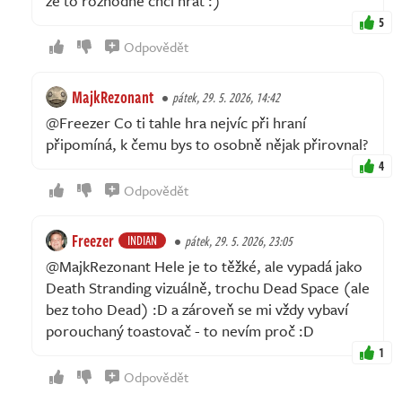
že to rozhodně chci hrát :)
5
Odpovědět
MajkRezonant
pátek, 29. 5. 2026, 14:42
@Freezer Co ti tahle hra nejvíc při hraní
připomíná, k čemu bys to osobně nějak přirovnal?
4
Odpovědět
Freezer
INDIAN
pátek, 29. 5. 2026, 23:05
@MajkRezonant Hele je to těžké, ale vypadá jako
Death Stranding vizuálně, trochu Dead Space (ale
bez toho Dead) :D a zároveň se mi vždy vybaví
porouchaný toastovač - to nevím proč :D
1
Odpovědět