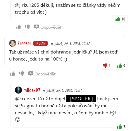
@jirku1205 děkuji, snažím se to články vždy něčím
trochu oživit :)
10
Odpovědět
Freezer
INDIAN
pátek, 29. 5. 2026, 10:52
Tak už máte všichni dohranou jedničku? Já jsem teď
u konce, jedu to na 100% :)
1
9
Odpovědět
milosk97
pátek, 29. 5. 2026, 11:01
@Freezer Já už to dojel
[SPOILER]
Jinak jsem
si Pragmatu hodně užil a pokračování by mi
nevadilo, i když moc nevím, o čem by mohlo být.
🙂
7