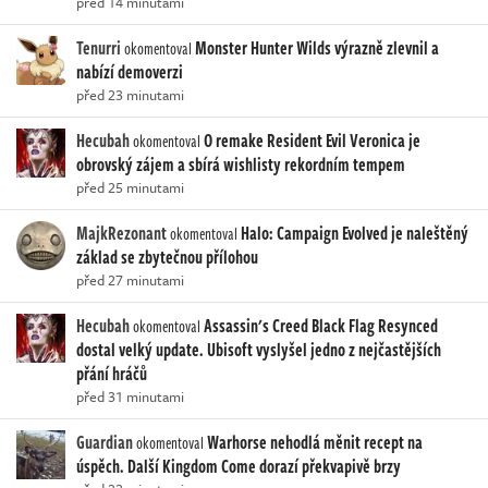
před 14 minutami
Tenurri
Monster Hunter Wilds výrazně zlevnil a
okomentoval
nabízí demoverzi
před 23 minutami
Hecubah
O remake Resident Evil Veronica je
okomentoval
obrovský zájem a sbírá wishlisty rekordním tempem
před 25 minutami
MajkRezonant
Halo: Campaign Evolved je naleštěný
okomentoval
základ se zbytečnou přílohou
před 27 minutami
Hecubah
Assassin's Creed Black Flag Resynced
okomentoval
dostal velký update. Ubisoft vyslyšel jedno z nejčastějších
přání hráčů
před 31 minutami
Guardian
Warhorse nehodlá měnit recept na
okomentoval
úspěch. Další Kingdom Come dorazí překvapivě brzy