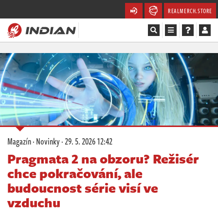
REALMERCH.STORE
Magazín
Recenze
Videa
Soutěže
Magazín
·
Novinky
·
29. 5. 2026 12:42
Databáze
Pragmata 2 na obzoru? Režisér
chce pokračování, ale
Komunita
budoucnost série visí ve
Redakce
vzduchu