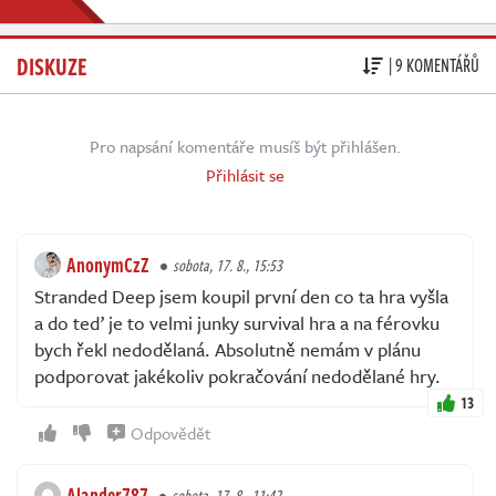
DISKUZE
| 9 KOMENTÁŘŮ
Pro napsání komentáře musíš být přihlášen.
Přihlásit se
AnonymCzZ
sobota, 17. 8., 15:53
Stranded Deep jsem koupil první den co ta hra vyšla
a do teď je to velmi junky survival hra a na férovku
bych řekl nedodělaná. Absolutně nemám v plánu
podporovat jakékoliv pokračování nedodělané hry.
13
Odpovědět
Alander787
sobota, 17. 8., 11:42