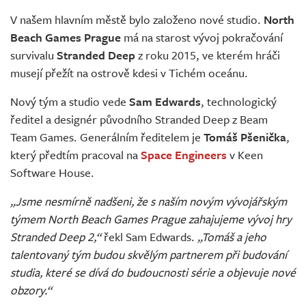
Živě
V našem hlavním městě bylo založeno nové studio.
North
Beach Games Prague
má na starost vývoj pokračování
survivalu
Stranded Deep
z roku 2015, ve kterém hráči
musejí přežít na ostrově kdesi v Tichém oceánu.
Nový tým a studio vede
Sam Edwards
, technologický
ředitel a designér původního Stranded Deep z Beam
Team Games. Generálním ředitelem je
Tomáš Pšenička
,
který předtím pracoval na
Space Engineers
v Keen
Software House.
„Jsme nesmírně nadšeni, že s naším novým vývojářským
týmem North Beach Games Prague zahajujeme vývoj hry
Stranded Deep 2,“
řekl Sam Edwards.
„Tomáš a jeho
talentovaný tým budou skvělým partnerem při budování
studia, které se dívá do budoucnosti série a objevuje nové
obzory.“