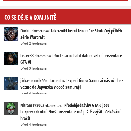
CO SE DĚJE V KOMUNITĚ
Durhil
Jak vznikl herní fenomén: Skutečný příběh
okomentoval
série Warcraft
před 2 hodinami
lister88
Rockstar odhalil datum velké prezentace
okomentoval
GTA VI
před 3 hodinami
jirka-hamrik665
Expeditions: Samurai nás už dnes
okomentoval
vezme do Japonska v době samurajů
před 4 hodinami
Nitram1980CZ
Předobjednávky GTA 6 jsou
okomentoval
bezprecedentní. Nová prezentace má ještě zvýšit očekávání
hráčů
před 4 hodinami