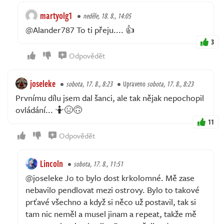
martyolg1
neděle, 18. 8., 14:05
@Alander787 To ti přeju.... 👍
3
Odpovědět
joseleke
sobota, 17. 8., 8:23
Upraveno
sobota, 17. 8., 8:23
Prvnímu dílu jsem dal šanci, ale tak nějak nepochopil
ovládání... 🤷😣🙃
11
Odpovědět
Lincoln
sobota, 17. 8., 11:51
@joseleke Jo to bylo dost krkolomné. Mě zase
nebavilo pendlovat mezi ostrovy. Bylo to takové
prťavé všechno a když si něco už postavil, tak si
tam nic neměl a musel jinam a repeat, takže mě