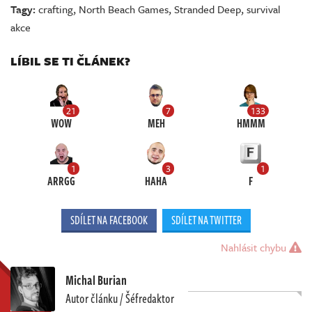
Tagy:
crafting
,
North Beach Games
,
Stranded Deep
,
survival
akce
LÍBIL SE TI ČLÁNEK?
21
7
133
WOW
MEH
HMMM
1
3
1
ARRGG
HAHA
F
SDÍLET NA FACEBOOK
SDÍLET NA TWITTER
Nahlásit chybu
Michal Burian
Autor článku / Šéfredaktor