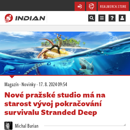
REALMERCH.STORE
Magazín
Recenze
Videa
Soutěže
Magazín
·
Novinky
·
17. 8. 2024 09:54
Databáze
Nové pražské studio má na
starost vývoj pokračování
Komunita
survivalu Stranded Deep
Redakce
Michal Burian