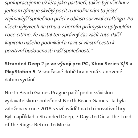
spolupracujeme už léta jako partneři, takže být všichni v
jednom týmu je skvělý pocit a umožní nám to ještě
zajímavější společnou práci v oblasti survival craftingu. Po
všech výkyvech na trhu a v herním průmyslu v uplynulém
roce cítíme, že nastal ten správný čas začít tuto další
kapitolu našeho podnikání a razit si vlastní cestu k
pozitivní budoucnosti naší společnosti.“
Stranded Deep 2 je ve vývoji pro PC, Xbox Series X/S a
PlayStation 5
. V současné době hra nemá stanovené
datum vydání.
North Beach Games Prague patří pod nezávislou
vydavatelskou společnost North Beach Games. Ta byla
založena v roce 2018 s vizí uvádět na trh inovativní hry.
Byli například u Stranded Deep, 7 Days to Die a The Lord
of the Rings: Return to Moria.