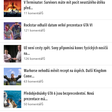
V Terminator: Survivors máte mít pocit neustálého útěku
před…
11 komentářů
Rockstar odhalil datum velké prezentace GTA VI
121 komentářů
Už není cesty zpět. Sony připomíná konec fyzických nosičů
na…
126 komentářů
Warhorse nehodlá měnit recept na úspěch. Další Kingdom
Come…
63 komentářů
Předobjednávky GTA 6 jsou bezprecedentní. Nová
prezentace má…
50 komentářů