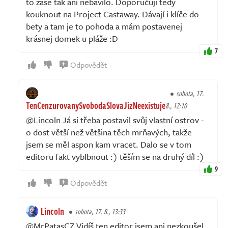
to zase tak ani nebavilo. Doporučuji tedy
kouknout na Project Castaway. Dávají i klíče do
bety a tam je to pohoda a mám postavenej
krásnej domek u pláže :D
7
Odpovědět
sobota, 17.
TenCenzurovanySvobodaSlovaJizNeexistuje
8., 12:10
@Lincoln Já si třeba postavil svůj vlastní ostrov -
o dost větší než většina těch mrňavých, takže
jsem se měl aspon kam vracet. Dalo se v tom
editoru fakt vyblbnout :) těším se na druhý díl :)
9
Odpovědět
Lincoln
sobota, 17. 8., 13:33
@MrPatasCZ Vidíš ten editor jsem ani nezkoušel.