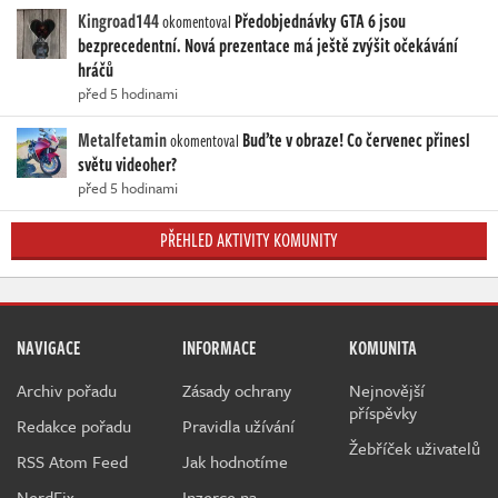
Kingroad144
Předobjednávky GTA 6 jsou
okomentoval
bezprecedentní. Nová prezentace má ještě zvýšit očekávání
hráčů
před 5 hodinami
Metalfetamin
Buďte v obraze! Co červenec přinesl
okomentoval
světu videoher?
před 5 hodinami
PŘEHLED AKTIVITY KOMUNITY
NAVIGACE
INFORMACE
KOMUNITA
Archiv pořadu
Zásady ochrany
Nejnovější
příspěvky
Redakce pořadu
Pravidla užívání
Žebříček uživatelů
RSS Atom Feed
Jak hodnotíme
NerdFix
Inzerce na