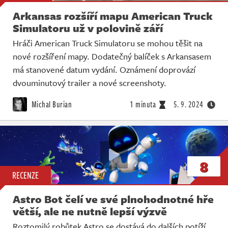
Arkansas rozšíří mapu American Truck
Simulatoru už v polovině září
Hráči American Truck Simulatoru se mohou těšit na
nové rozšíření mapy. Dodatečný balíček s Arkansasem
má stanovené datum vydání. Oznámení doprovází
dvouminutový trailer a nové screenshoty.
Michal Burian
1 minuta
5. 9. 2024
8
RECENZE
Astro Bot čelí ve své plnohodnotné hře
větší, ale ne nutně lepší výzvě
Roztomilý robůtek Astro se dostává do dalších potíží.