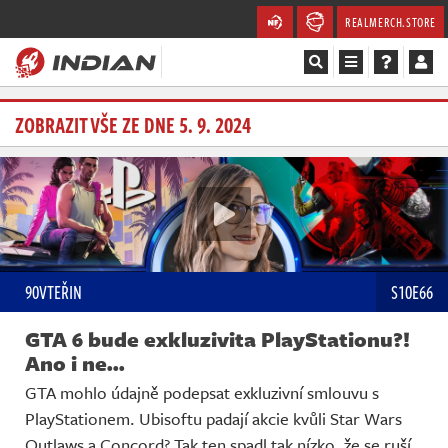
REALMERCH.STORE
Magazín
ZOBRAZIT VŠE ZE DNE 5. 9. 2024
Recenze
Videa
Soutěže
90VTEŘIN
S10E66
Databáze
GTA 6 bude exkluzivita PlayStationu?!
Komunita
Ano i ne...
GTA mohlo údajně podepsat exkluzivní smlouvu s
Redakce
PlayStationem. Ubisoftu padají akcie kvůli Star Wars
Outlaws a Concord? Tak ten spadl tak nízko, že se ruší.