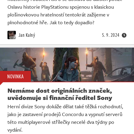
Oslavu historie PlayStationu spojenou s klasickou
plošinovkovou hratelností tentokrát zažijeme v
plnohodnotné hře. Jak to tedy dopadlo?
Jan Kalný
5. 9. 2024
NOVINKA
Nemáme dost originálních značek,
uvědomuje si finanční ředitel Sony
Herní divize Sony dokáže dělat také těžká rozhodnutí,
jako je zastavení prodejů Concordu a vypnutí serverů
této multiplayerové střílečky necelé dva týdny po
vydání.