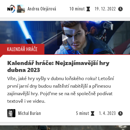
Andrea Olejárová
10 minut
19. 12. 2022
KALENDÁŘ HRÁČE
Kalendář hráče: Nejzajímavější hry
dubna 2023
Víte, jaké hry vyšly v dubnu loňského roku? Letošní
první jarní dny budou naštěstí nabitější a přinesou
zajímavější hry. Pojďme se na ně společně podívat
textově i ve videu.
Michal Burian
5 minut
1. 4. 2023