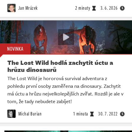
Živě
Jan Mrázek
2 minuty
3. 6. 2026
NOVINKA
The Lost Wild hodlá zachytit úctu a
hrůzu dinosaurů
The Lost Wild je hororová survival adventura z
pohledu první osoby zaměřena na dinosaury. Zachytit
má úctu a hrůzu nejvelkolepějších zvířat. Rozdíl je ale v
tom, že tady nebudete zabíjet!
Michal Burian
1 minuta
30. 7. 2022