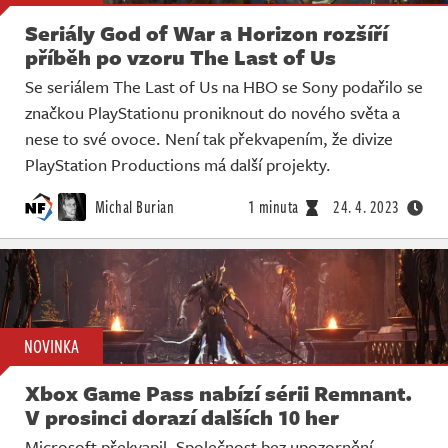
Seriály God of War a Horizon rozšíří
příběh po vzoru The Last of Us
Se seriálem The Last of Us na HBO se Sony podařilo se
značkou PlayStationu proniknout do nového světa a
nese to své ovoce. Není tak překvapením, že divize
PlayStation Productions má další projekty.
Michal Burian
1 minuta
24. 4. 2023
NOVINKA
Xbox Game Pass nabízí sérii Remnant.
V prosinci dorazí dalších 10 her
Microsoft překvapil. Společnost bez upozornění