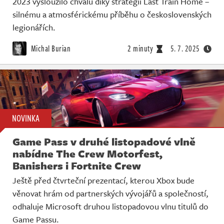
2023 vysloužilo chválu díky strategii Last Train Home –
silnému a atmosférickému příběhu o československých
legionářích.
Michal Burian
2 minuty
5. 7. 2025
NOVINKA
Game Pass v druhé listopadové vlně
nabídne The Crew Motorfest,
Banishers i Fortnite Crew
Ještě před čtvrteční prezentací, kterou Xbox bude
věnovat hrám od partnerských vývojářů a společností,
odhaluje Microsoft druhou listopadovou vlnu titulů do
Game Passu.