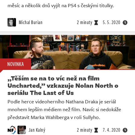
měsíc a několik dnů vyjít na PS4 s českými titulky.
Michal Burian
2 minuty
5. 5. 2020
NOVINKA
„Těším se na to víc než na film
Uncharted,” vzkazuje Nolan North o
seriálu The Last of Us
Podle herce videoherního Nathana Draka je seriál
mnohem lepším médiem než film. Navíc si nedokáže
představit Marka Wahlberga v roli Sullyho.
Jan Kalný
2 minuty
7. 4. 2020