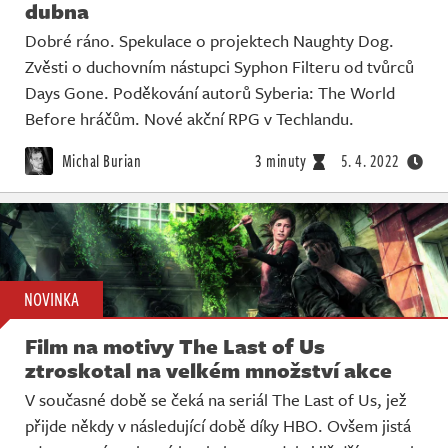
dubna
Dobré ráno. Spekulace o projektech Naughty Dog.
Zvěsti o duchovním nástupci Syphon Filteru od tvůrců
Days Gone. Poděkování autorů Syberia: The World
Before hráčům. Nové akční RPG v Techlandu.
Michal Burian
3 minuty
5. 4. 2022
NOVINKA
Film na motivy The Last of Us
ztroskotal na velkém množství akce
V současné době se čeká na seriál The Last of Us, jež
přijde někdy v následující době díky HBO. Ovšem jistá