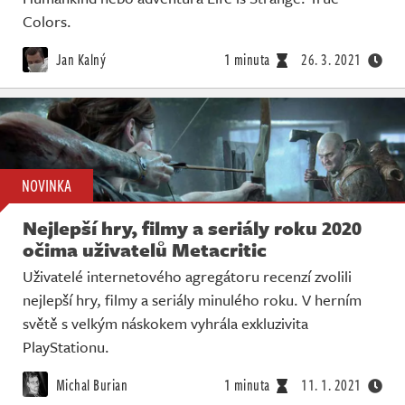
Colors.
Jan Kalný
1 minuta
26. 3. 2021
NOVINKA
Nejlepší hry, filmy a seriály roku 2020
očima uživatelů Metacritic
Uživatelé internetového agregátoru recenzí zvolili
nejlepší hry, filmy a seriály minulého roku. V herním
světě s velkým náskokem vyhrála exkluzivita
PlayStationu.
Michal Burian
1 minuta
11. 1. 2021