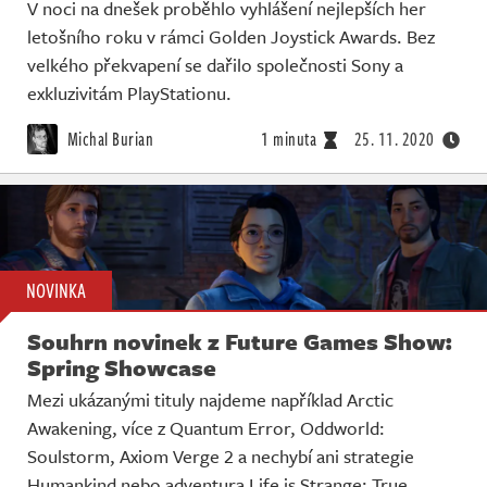
V noci na dnešek proběhlo vyhlášení nejlepších her
letošního roku v rámci Golden Joystick Awards. Bez
velkého překvapení se dařilo společnosti Sony a
exkluzivitám PlayStationu.
Michal Burian
1 minuta
25. 11. 2020
NOVINKA
Souhrn novinek z Future Games Show:
Spring Showcase
Mezi ukázanými tituly najdeme například Arctic
Awakening, více z Quantum Error, Oddworld:
Soulstorm, Axiom Verge 2 a nechybí ani strategie
Humankind nebo adventura Life is Strange: True