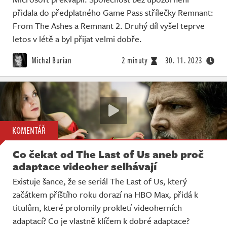
přidala do předplatného Game Pass střílečky Remnant:
From The Ashes a Remnant 2. Druhý díl vyšel teprve
letos v létě a byl přijat velmi dobře.
Michal Burian
2 minuty
30. 11. 2023
KOMENTÁŘ
Co čekat od The Last of Us aneb proč
adaptace videoher selhávají
Existuje šance, že se seriál The Last of Us, který
začátkem příštího roku dorazí na HBO Max, přidá k
titulům, které prolomily prokletí videoherních
adaptací? Co je vlastně klíčem k dobré adaptace?