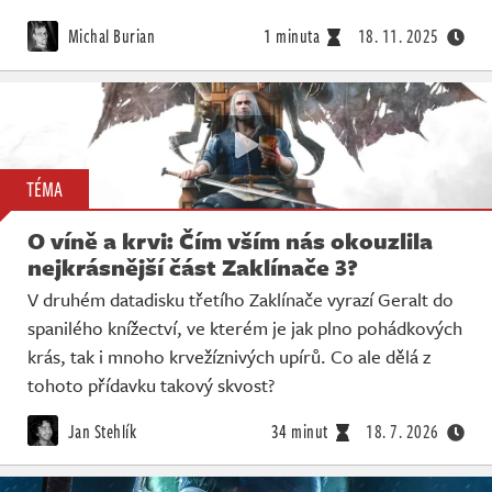
Michal Burian
1 minuta
18. 11. 2025
TÉMA
O víně a krvi: Čím vším nás okouzlila
nejkrásnější část Zaklínače 3?
V druhém datadisku třetího Zaklínače vyrazí Geralt do
spanilého knížectví, ve kterém je jak plno pohádkových
krás, tak i mnoho krvežíznivých upírů. Co ale dělá z
tohoto přídavku takový skvost?
Jan Stehlík
34 minut
18. 7. 2026