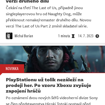
verzi druhého dílu
Čekání na třetí The Last of Us, případně jinou
singleplayerovou hru od Naughty Dog, může
překlenout remake/remaster druhého dílu. Novou
verzi The Last of Us Part 2 zmínil skladatel série.
Michal Burian
1 minuta
14. 7. 2023
NOVINKA
PlayStationu už tolik nezáleží na
prodeji her. Po vzoru Xboxu zvyšuje
zapojení hráčů
Po oznámení dvou nových šéfů videoherní divize Sony
se člen představenstva Hiroki Totoki postavil před