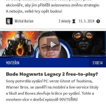
akcionáře, aby jim přiblížil avizovanou změnu strategie.
A nebojte, velké hry opět budou!
Michal Burian
2 minuty
15. 5. 2024
90VTEŘIN
S10E14
Bude Hogwarts Legacy 2 free-to-play?
Sony potvrdila vydání PC verze Ghost of Tsushima,
Warner Bros. se zaměří na mobilní a live-service tituly
a Skull and Bones zlevňuje krátce po vydání. Tohle a
mnohem více v dnešní epizodě 90VTEŘIN!