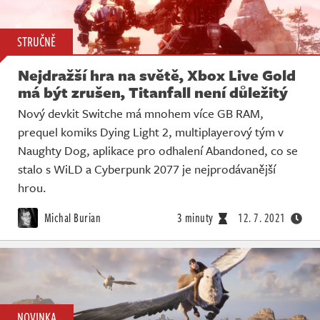
STRUČNĚ
Nejdražší hra na světě, Xbox Live Gold
má být zrušen, Titanfall není důležitý
Nový devkit Switche má mnohem více GB RAM,
prequel komiks Dying Light 2, multiplayerový tým v
Naughty Dog, aplikace pro odhalení Abandoned, co se
stalo s WiLD a Cyberpunk 2077 je nejprodávanější
hrou.
Michal Burian
3 minuty
12. 7. 2021
NOVINKA