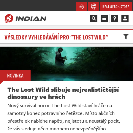
REALMERCH.STORE
Magazín
VÝSLEDKY VYHLEDÁVÁNÍ PRO "THE LOST WILD"
Recenze
Videa
NOVINKA
Soutěže
The Lost Wild slibuje nejrealističtější
Databáze
dinosaury ve hrách
Nový survival horor The Lost Wild staví hráče na
Komunita
samotný konec potravního řetězce. Místo akčních
přestřelek nabídne napětí, nejistotu a neustálý pocit,
Redakce
že vás sleduje něco mnohem nebezpečnějšího.