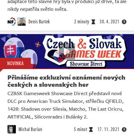
adaptace této slavné hry byla v produkci již dříve, ta ale
nikdy nepatřila světlo světa.
Denis Bartek
2 minuty
30. 4. 2021
NOVINKA
Přinášíme exkluzivní oznámení nových
českých a slovenských her
CZ&SK Gamesweek Showcase Direct představil nové
DLC pro American Truck Simulator, střílečku QFIELD,
1428: Shadows over Silesia, Matcho, The Last Oricru,
ARTIFICIAL, Silicomrades i Bulánky 2.
Michal Burian
5 minut
17. 11. 2021