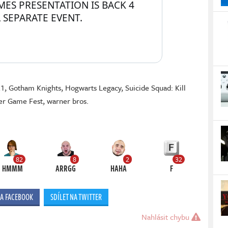
ES PRESENTATION IS BACK 4 
 SEPARATE EVENT.
21
,
Gotham Knights
,
Hogwarts Legacy
,
Suicide Squad: Kill
r Game Fest
,
warner bros.
82
8
2
32
HMMM
ARRGG
HAHA
F
NA FACEBOOK
SDÍLET NA TWITTER
Nahlásit chybu