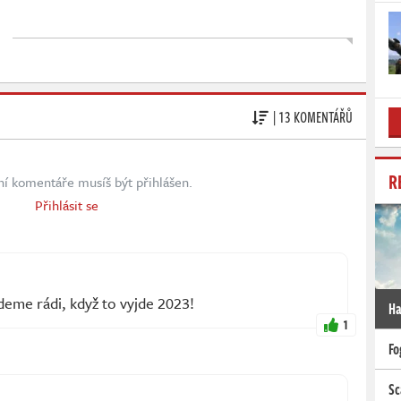
| 13 KOMENTÁŘŮ
R
ní komentáře musíš být přihlášen.
Přihlásit se
eme rádi, když to vyjde 2023!
Ha
1
Fo
Sc