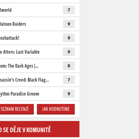
lworld
7
latoon Raiders
9
nshattack!
9
e Alters: Last Variable
9
om: The Dark Ages |…
8
sassin’s Creed: Black Flag…
7
ythm Paradise Groove
9
SEZNAM RECENZÍ
JAK HODNOTÍME
O SE DĚJE V KOMUNITĚ