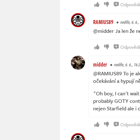
Odpověd
RAMIUS89
neděle, 6. 6.,
@midder Ja len že n
Odpověd
midder
neděle, 6. 6., 16:
@RAMIUS89 To je ale 
očekávání a hypují n
"Oh boy, I can't wait
probably GOTY conten
nejen Starfield ale i o
Odpověd