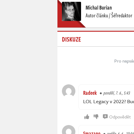
Michal Burian
Autor článku / Šéfredaktor
DISKUZE
Pro napsá
Radeek
pondělí, 7. 6., 5:43
LOL Legacy v 2022? Bud
Odpovědět
Smazano
neděle, 6. 6., 10:56