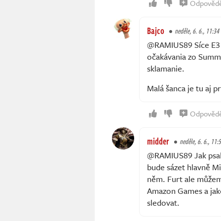
Odpověd
Bajco
neděle, 6. 6., 11:34
@RAMIUS89 Síce E3 s
očakávania zo Summe
sklamanie.
Malá šanca je tu aj 
Odpověd
midder
neděle, 6. 6., 11:
@RAMIUS89 Jak psal 
bude sázet hlavně Mi
něm. Furt ale může
Amazon Games a jako
sledovat.