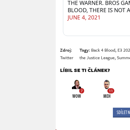
THE WARNER. BROS GAM
BLOOD, THERE IS NOT A
JUNE 4, 2021
Zdroj:
Tagy:
Back 4 Blood
,
E3 20
Twitter
the Justice League
,
Summe
LÍBIL SE TI ČLÁNEK?
7
11
WOW
MEH
SDÍLET 