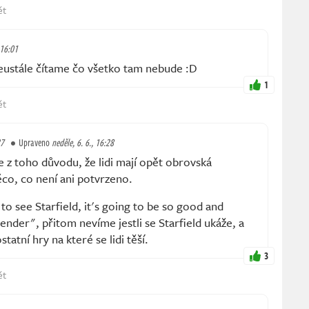
ět
 16:01
eustále čítame čo všetko tam nebude :D
1
ět
27
Upraveno
neděle, 6. 6., 16:28
z toho důvodu, že lidi mají opět obrovská
ěco, co není ani potvrzeno.
 to see Starfield, it's going to be so good and
der", přitom nevíme jestli se Starfield ukáže, a
statní hry na které se lidi těší.
3
ět