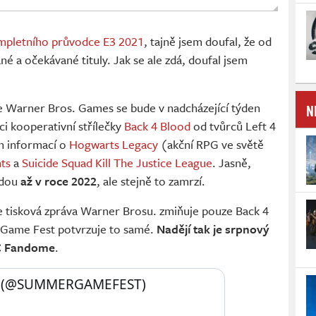
mpletního průvodce E3 2021
, tajně jsem doufal, že od
é a očekávané tituly. Jak se ale zdá, doufal jsem
N
e Warner Bros. Games se bude v nadcházející týden
i kooperativní střílečky
Back 4 Blood
od tvůrců Left 4
h informací o
Hogwarts Legacy
(akční RPG ve světě
ts
a
Suicide Squad Kill The Justice League
. Jasně,
yjdou
až v roce 2022
, ale stejně to zamrzí.
e tisková zpráva Warner Brosu. zmiňuje pouze Back 4
 Game Fest potvrzuje to samé.
Nadějí tak je srpnový
DC Fandome
.
 (@SUMMERGAMEFEST) 