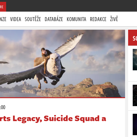
RE
NZE
VIDEA
SOUTĚŽE
DATABÁZE
KOMUNITA
REDAKCE
ŽIVĚ
S
:00
ts Legacy, Suicide Squad a