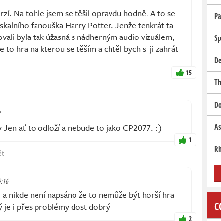
í. Na tohle jsem se těšil opravdu hodně. A to se
Pa
skalního fanouška Harry Potter. Jenže tenkrát ta
vali byla tak úžasná s nádherným audio vizuálem,
Sp
e to hra na kterou se těším a chtěl bych si ji zahrát
De
15
Th
Do
2
As
Jen ať to odloží a nebude to jako CP2077. :)
1
Rh
ět
9:16
ili a nikde není napsáno že to nemůže být horší hra
C
 je i přes problémy dost dobrý
2