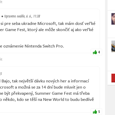
ět
Upraveno
neděle, 6. 6., 11:38
i pre seba ukradne Microsoft, tak mám dosť veľké
r Game Fest, ktorý ale môže skončiť aj ako veľké
pre oznámenie Nintenda Switch Pro.
4
ět
55
Bajo, tak největší dávku nových her a informací
crosoft a možná se za 14 dní bude mluvit jen o
me být překvapený, Summer Game Fest má třeba
 někdo, kdo se těší na New World to budu bedlivě
5