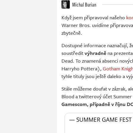
Michal Burian
Když jsem připravoval našeho
ko
Warner Bros. uvidíme připravovan
zbytečně.
Dostupné informace naznačují, ž
soustředit
výhradně
na prezentac
Dead. To znamená absenci novýc
Harryho Pottera),
Gotham Knigh
tyhle tituly jsou ještě daleko a v
Stále můžeme doufat v zázrak, al
Blood a twitterový účet Summer
Gamescom, případně v říjnu 
— SUMMER GAME FEST