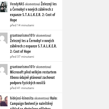
VendyNAS
Železný les
okomentoval
a Černobyl v nových záběrech z
expanze S.T.A.L.K.E.R. 2: Cost of
Hope
před 14 minutami
grantourismo101r
okomentoval
Železný les a Černobyl v nových
záběrech z expanze S.T.A.L.K.E.R.
2: Cost of Hope
před 37 minutami
grantourismo101r
okomentoval
Microsoft před velkým restartem
Xboxu údajně plánoval zachovat
podporu fyzických nosičů
před 41 minutami
hidejosi-kinosita
Halo:
okomentoval
Campaign Evolved je naleštěný
základ se zbytečnou přílohou