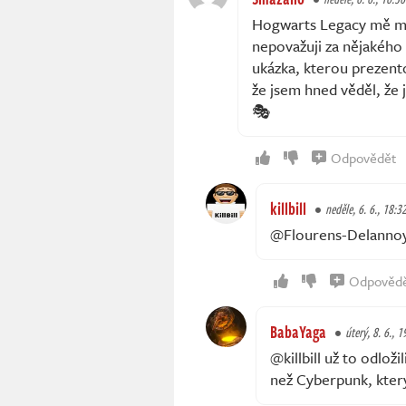
Hogwarts Legacy mě mrz
nepovažuji za nějakého 
ukázka, kterou prezento
že jsem hned věděl, že j
🎭
Odpovědět
killbill
neděle, 6. 6., 18:3
@Flourens-Delannoy 
Odpověd
BabaYaga
úterý, 8. 6., 1
@killbill už to odlož
než Cyberpunk, který