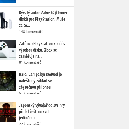
Bývalý autor Valve hájí konec
disků pro PlayStation. Může
za to…
148 komentářů
Zatímco PlayStation končí s
výrobou disků, Xbox se
zaměřuje na…
81 komentářů
Halo: Campaign Evolved je
naleštěný základ se
zbytečnou přílohou
51 komentářů
Japonský vývojář do své hry
přidal češtinu kvůli
jedinému…
22 komentářů