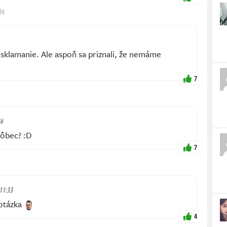
ět
 sklamanie. Ale aspoň sa priznali, že nemáme
7
36
vôbec? :D
7
 11:33
otázka
4