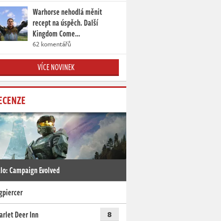
Warhorse nehodlá měnit
recept na úspěch. Další
Kingdom Come…
62 komentářů
VÍCE NOVINEK
ECENZE
lo: Campaign Evolved
gpiercer
arlet Deer Inn
8