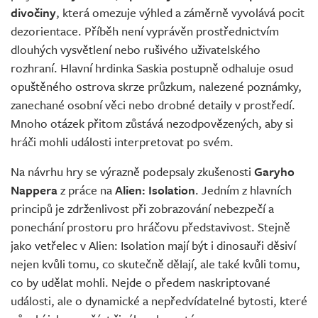
divočiny
, která omezuje výhled a záměrně vyvolává pocit
dezorientace. Příběh není vyprávěn prostřednictvím
dlouhých vysvětlení nebo rušivého uživatelského
rozhraní. Hlavní hrdinka Saskia postupně odhaluje osud
opuštěného ostrova skrze průzkum, nalezené poznámky,
zanechané osobní věci nebo drobné detaily v prostředí.
Mnoho otázek přitom zůstává nezodpovězených, aby si
hráči mohli události interpretovat po svém.
Na návrhu hry se výrazně podepsaly zkušenosti
Garyho
Nappera
z práce na
Alien: Isolation
. Jedním z hlavních
principů je zdrženlivost při zobrazování nebezpečí a
ponechání prostoru pro hráčovu představivost. Stejně
jako vetřelec v Alien: Isolation mají být i dinosauři děsiví
nejen kvůli tomu, co skutečně dělají, ale také kvůli tomu,
co by udělat mohli. Nejde o předem naskriptované
události, ale o dynamické a nepředvídatelné bytosti, které