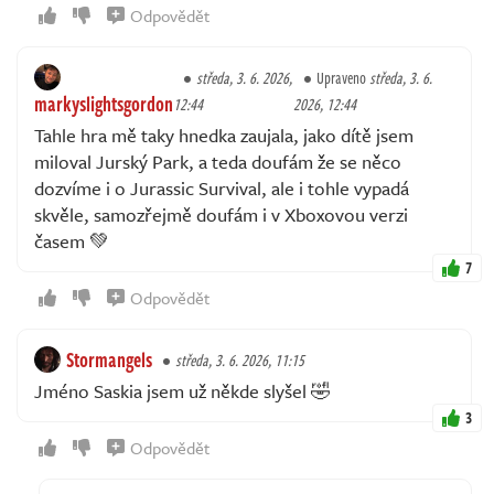
Odpovědět
středa, 3. 6. 2026,
Upraveno
středa, 3. 6.
markyslightsgordon
12:44
2026, 12:44
Tahle hra mě taky hnedka zaujala, jako dítě jsem
miloval Jurský Park, a teda doufám že se něco
dozvíme i o Jurassic Survival, ale i tohle vypadá
skvěle, samozřejmě doufám i v Xboxovou verzi
časem 💚
7
Odpovědět
Stormangels
středa, 3. 6. 2026, 11:15
Jméno Saskia jsem už někde slyšel 🤣
3
Odpovědět