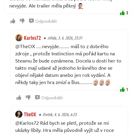
nevyjde. Ale trailer měla pěkný
3
Odpovědět
Karlos72
středa, 3. 6. 2026, 23:31
@TheOX ....nevyjde....... máš to z dobrého
zdroje , protože Instinction má pořád kartu na
Steamu že bude oznámena. Docela u dosti her to
takto mají udané až jednoho krásného dne se
objeví nějaké datum anebo jen rok vydání. A
někdy taky jen hra zmizí a šlus.........
1
Odpovědět
TheOX
čtvrtek, 4. 6. 2026, 6:23
@Karlos72 Rád bych se pletl, protože se mi
ukázky líbily. Hra měla původně vyjít už v roce