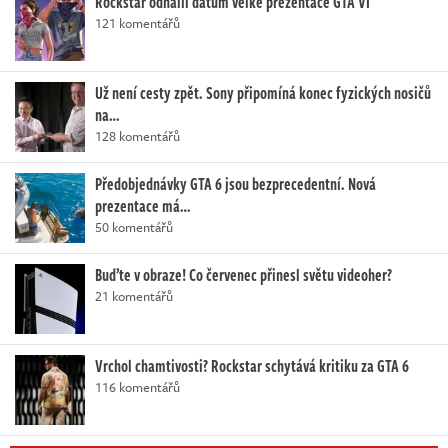
Rockstar odhalil datum velké prezentace GTA VI
121 komentářů
Už není cesty zpět. Sony připomíná konec fyzických nosičů
na…
128 komentářů
Předobjednávky GTA 6 jsou bezprecedentní. Nová
prezentace má…
50 komentářů
Buďte v obraze! Co červenec přinesl světu videoher?
21 komentářů
Vrchol chamtivosti? Rockstar schytává kritiku za GTA 6
116 komentářů