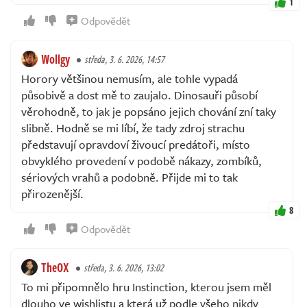
1
Odpovědět
Wollgy
středa, 3. 6. 2026, 14:57
Horory většinou nemusím, ale tohle vypadá
působivě a dost mě to zaujalo. Dinosauři působí
věrohodně, to jak je popsáno jejich chování zní taky
slibně. Hodně se mi líbí, že tady zdroj strachu
představují opravdoví živoucí predátoři, místo
obvyklého provedení v podobě nákazy, zombíků,
sériových vrahů a podobně. Přijde mi to tak
přirozenější.
8
Odpovědět
TheOX
středa, 3. 6. 2026, 13:02
To mi připomnělo hru Instinction, kterou jsem měl
dlouho ve wishlistu a která už podle všeho nikdy