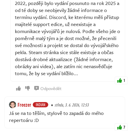
2022, později bylo vydání posunuto na rok 2025 a
od té doby se neobjevily žádné informace o
termínu vydání. Discord, ke kterému měli přístup
majitelé support edice, už neexistuje a
komunikace vývojářů je nulová. Podle všeho jde o
poměrně malý tým a je dost možné, že přecenili
své možnosti a projekt se dostal do vývojářského
pekla. Steam stránka sice stále existuje a občas
dostává drobné aktualizace (žádné informace,
obrázky ani videa), ale zatím nic nenasvědčuje
tomu, že by se vydání blížilo...
1
Odpovědět
Freezer
INDIAN
středa, 3. 6. 2026, 12:53
Já se na to těším, stylově to zapadá do mého
repertoáru :D
7