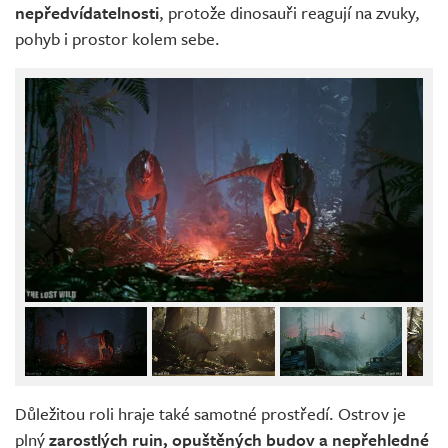
nepředvídatelnosti
, protože dinosauři reagují na zvuky,
pohyb i prostor kolem sebe.
Důležitou roli hraje také samotné prostředí. Ostrov je
plný
zarostlých ruin, opuštěných budov a nepřehledné