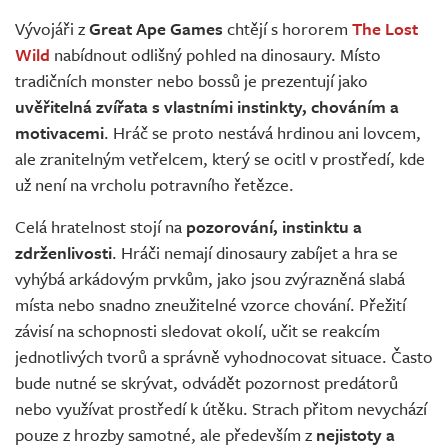
Živě
Vývojáři z
Great Ape Games
chtějí s hororem
The Lost
Wild
nabídnout odlišný pohled na dinosaury. Místo
tradičních monster nebo bossů je prezentují jako
uvěřitelná zvířata s vlastními instinkty, chováním a
motivacemi
. Hráč se proto nestává hrdinou ani lovcem,
ale zranitelným vetřelcem, který se ocitl v prostředí, kde
už není na vrcholu potravního řetězce.
Celá hratelnost stojí na
pozorování, instinktu a
zdrženlivosti
. Hráči nemají dinosaury zabíjet a hra se
vyhýbá arkádovým prvkům, jako jsou zvýrazněná slabá
místa nebo snadno zneužitelné vzorce chování. Přežití
závisí na schopnosti sledovat okolí, učit se reakcím
jednotlivých tvorů a správně vyhodnocovat situace. Často
bude nutné se skrývat, odvádět pozornost predátorů
nebo využívat prostředí k útěku. Strach přitom nevychází
pouze z hrozby samotné, ale především z
nejistoty a