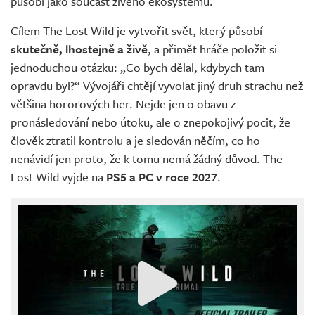
působí jako součást živého ekosystému.
Cílem The Lost Wild je vytvořit svět, který působí
skutečně, lhostejně a živě
, a přimět hráče položit si
jednoduchou otázku: „Co bych dělal, kdybych tam
opravdu byl?“ Vývojáři chtějí vyvolat jiný druh strachu než
většina hororových her. Nejde jen o obavu z
pronásledování nebo útoku, ale o znepokojivý pocit, že
člověk ztratil kontrolu a je sledován něčím, co ho
nenávidí jen proto, že k tomu nemá žádný důvod. The
Lost Wild vyjde na
PS5 a PC v roce 2027
.