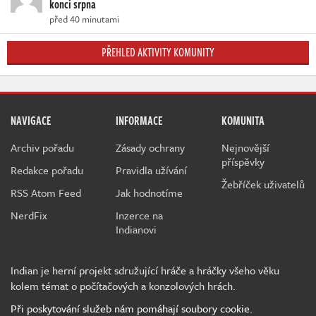
konci srpna
před 40 minutami
PŘEHLED AKTIVITY KOMUNITY
NAVIGACE
INFORMACE
KOMUNITA
Archiv pořadu
Zásady ochrany
Nejnovější
příspěvky
Redakce pořadu
Pravidla užívání
Žebříček uživatelů
RSS Atom Feed
Jak hodnotíme
NerdFix
Inzerce na
Indianovi
Indian je herní projekt sdružující hráče a hráčky všeho věku
kolem témat o počítačových a konzolových hrách.
Při poskytování služeb nám pomáhají soubory cookie.