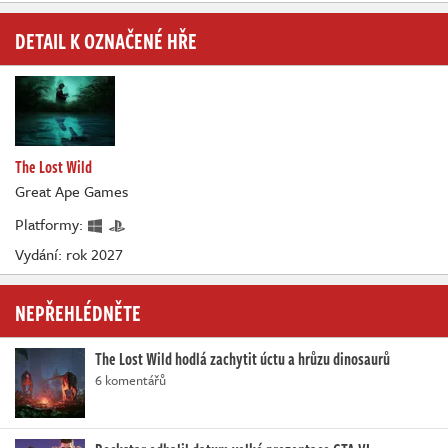
DETAIL K OZNAČENÉ HŘE
The Lost Wild
Great Ape Games
Platformy:
Vydání: rok 2027
NEPŘEHLÉDNĚTE
The Lost Wild hodlá zachytit úctu a hrůzu dinosaurů
6 komentářů