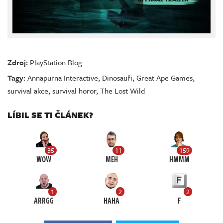
Zdroj:
PlayStation.Blog
Tagy:
Annapurna Interactive
,
Dinosauři
,
Great Ape Games
,
survival akce
,
survival horor
,
The Lost Wild
LÍBIL SE TI ČLÁNEK?
35
11
159
WOW
MEH
HMMM
1
2
2
ARRGG
HAHA
F