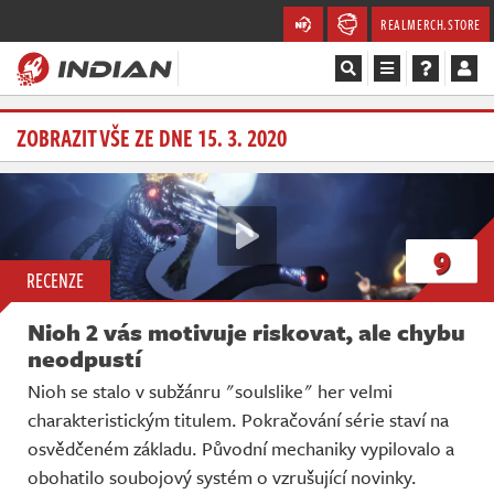
REALMERCH.STORE
Magazín
ZOBRAZIT VŠE ZE DNE 15. 3. 2020
Recenze
Videa
9
RECENZE
Soutěže
Nioh 2 vás motivuje riskovat, ale chybu
Databáze
neodpustí
Nioh se stalo v subžánru "soulslike" her velmi
Komunita
charakteristickým titulem. Pokračování série staví na
osvědčeném základu. Původní mechaniky vypilovalo a
Redakce
obohatilo soubojový systém o vzrušující novinky.