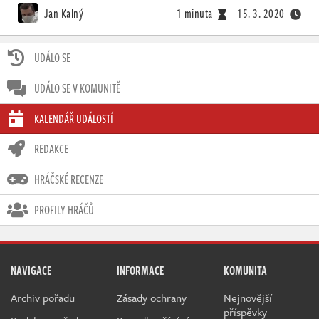
Jan Kalný
1 minuta
15. 3. 2020
UDÁLO SE
UDÁLO SE V KOMUNITĚ
KALENDÁŘ UDÁLOSTÍ
REDAKCE
HRÁČSKÉ RECENZE
PROFILY HRÁČŮ
NAVIGACE
INFORMACE
KOMUNITA
Archiv pořadu
Zásady ochrany
Nejnovější
příspěvky