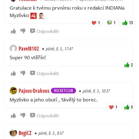
Gratulace k tvému prvnímu roku v redakci INDIANa
Myzlivko
1
1
13
Odpovědět
Pavel8102
pátek, 8. 3., 17:47
Super 90 vtěřín!
2
Odpovědět
Pajous-Drakous
ROCKETCLUB
pátek, 8. 3., 10:37
Myzlivko a jeho obutí , Skvělý to borec.
1
5
Odpovědět
BegiCZ
pátek, 8. 3., 8:57