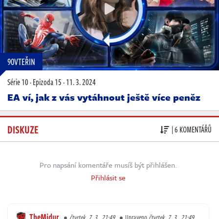
90VTEŘIN
Série 10
·
Epizoda 15
·
11. 3. 2024
EA ví, jak z vás vytáhnout ještě více peněz
DISKUZE
| 6 KOMENTÁŘŮ
Pro napsání komentáře musíš být přihlášen.
Přihlásit se
TheMidur
čtvrtek, 7. 3., 21:49
Upraveno
čtvrtek, 7. 3., 21:49