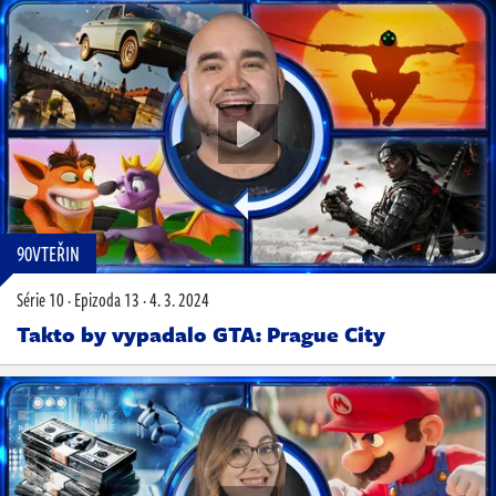
90VTEŘIN
Série 10
·
Epizoda 13
·
4. 3. 2024
Takto by vypadalo GTA: Prague City