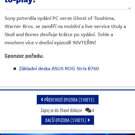
Živě
Sony potvrdila vydání PC verze Ghost of Tsushima,
Warner Bros. se zaměří na mobilní a live-service tituly a
Skull and Bones zlevňuje krátce po vydání. Tohle a
mnohem více v dnešní epizodě 90VTEŘIN!
Sponzor pořadu:
Základní deska ASUS ROG Strix B760
PŘEDCHOZÍ EPIZODA (S10E13)
Zapoj se do žhavé diskuze
6
DALŠÍ EPIZODA (S10E15)