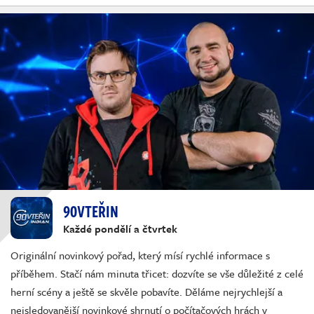
90VTEŘIN
Každé pondělí a čtvrtek
Originální novinkový pořad, který mísí rychlé informace s
příběhem. Stačí nám minuta třicet: dozvíte se vše důležité z celé
herní scény a ještě se skvěle pobavíte. Děláme nejrychlejší a
nejsledovanější novinkové shrnutí o počítačových hrách v