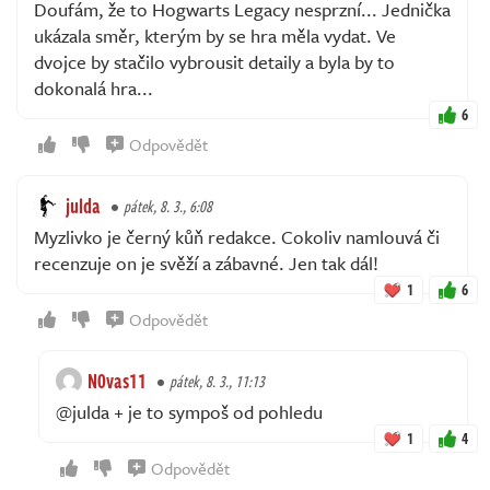
Doufám, že to Hogwarts Legacy nesprzní... Jednička
ukázala směr, kterým by se hra měla vydat. Ve
dvojce by stačilo vybrousit detaily a byla by to
dokonalá hra...
6
Odpovědět
julda
pátek, 8. 3., 6:08
Myzlivko je černý kůň redakce. Cokoliv namlouvá či
recenzuje on je svěží a zábavné. Jen tak dál!
1
6
Odpovědět
N0vas11
pátek, 8. 3., 11:13
@julda + je to sympoš od pohledu
1
4
Odpovědět