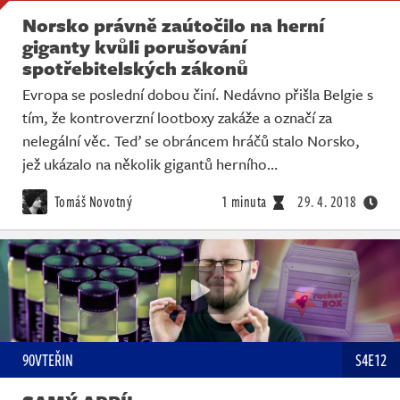
Norsko právně zaútočilo na herní
giganty kvůli porušování
spotřebitelských zákonů
Evropa se poslední dobou činí. Nedávno přišla Belgie s
tím, že kontroverzní lootboxy zakáže a označí za
nelegální věc. Teď se obráncem hráčů stalo Norsko,
jež ukázalo na několik gigantů herního…
Tomáš Novotný
1 minuta
29. 4. 2018
90VTEŘIN
S4E12