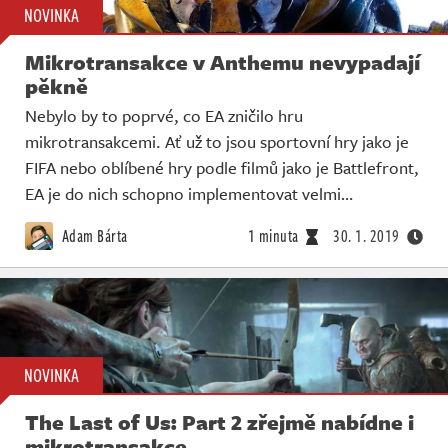
NOVINKA
Mikrotransakce v Anthemu nevypadají
pěkně
Nebylo by to poprvé, co EA zničilo hru
mikrotransakcemi. Ať už to jsou sportovní hry jako je
FIFA nebo oblíbené hry podle filmů jako je Battlefront,
EA je do nich schopno implementovat velmi…
Adam Bárta
1 minuta
30. 1. 2019
NOVINKA
The Last of Us: Part 2 zřejmě nabídne i
mikrotransakce