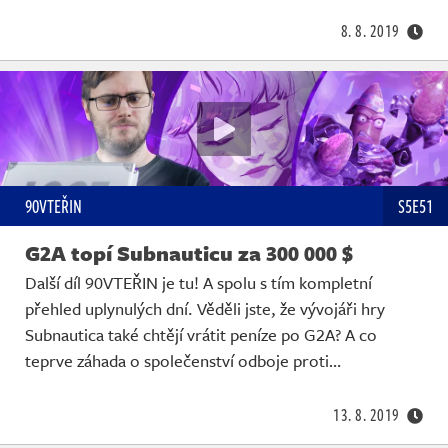
8. 8. 2019
90VTEŘIN
S5E51
G2A topí Subnauticu za 300 000 $
Další díl 90VTEŘIN je tu! A spolu s tím kompletní
přehled uplynulých dní. Věděli jste, že vývojáři hry
Subnautica také chtějí vrátit peníze po G2A? A co
teprve záhada o společenství odboje proti…
13. 8. 2019