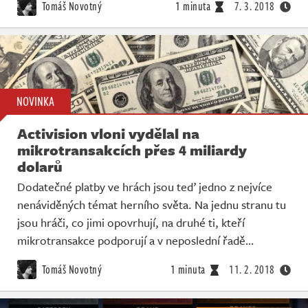
Tomáš Novotný
1 minuta
7. 3. 2018
NOVINKA
Activision vloni vydělal na
mikrotransakcích přes 4 miliardy
dolarů
Dodatečné platby ve hrách jsou teď jedno z nejvíce
nenáviděných témat herního světa. Na jednu stranu tu
jsou hráči, co jimi opovrhují, na druhé ti, kteří
mikrotransakce podporují a v neposlední řadě…
Tomáš Novotný
1 minuta
11. 2. 2018