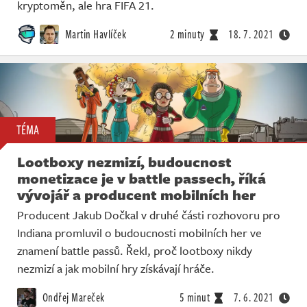
kryptoměn, ale hra FIFA 21.
Martin Havlíček
2 minuty
18. 7. 2021
TÉMA
Lootboxy nezmizí, budoucnost
monetizace je v battle passech, říká
vývojář a producent mobilních her
Producent Jakub Dočkal v druhé části rozhovoru pro
Indiana promluvil o budoucnosti mobilních her ve
znamení battle passů. Řekl, proč lootboxy nikdy
nezmizí a jak mobilní hry získávají hráče.
Ondřej Mareček
5 minut
7. 6. 2021