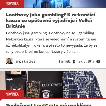
NOVINKA
Lootboxy jako gambling? K nekončící
kauze se opětovně vyjadřuje i Velká
Británie
Lootboxy jsou gambling. Lootboxy nejsou gambling.
Nekončící kauza, která se videoherním světem táhne
už několikátým rokem, a přesto to nevypadá, že by se
schylovalo k jejímu konci. Názory vládních…
Tereza Krečová
1 minuta
27. 7. 2019
NOVINKA
Společnost LootCrate má problémy