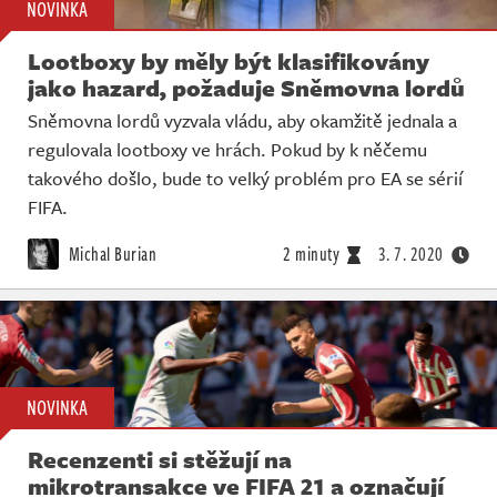
NOVINKA
Lootboxy by měly být klasifikovány
jako hazard, požaduje Sněmovna lordů
Sněmovna lordů vyzvala vládu, aby okamžitě jednala a
regulovala lootboxy ve hrách. Pokud by k něčemu
takového došlo, bude to velký problém pro EA se sérií
FIFA.
Michal Burian
2 minuty
3. 7. 2020
NOVINKA
Recenzenti si stěžují na
mikrotransakce ve FIFA 21 a označují