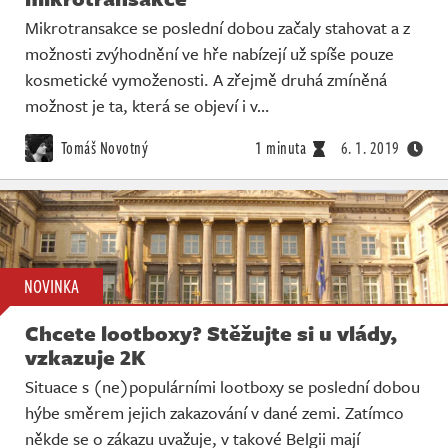
Mikrotransakce se poslední dobou začaly stahovat a z
možnosti zvýhodnění ve hře nabízejí už spíše pouze
kosmetické vymoženosti. A zřejmě druhá zmíněná
možnost je ta, která se objeví i v…
Tomáš Novotný
1 minuta
6. 1. 2019
NOVINKA
Chcete lootboxy? Stěžujte si u vlády,
vzkazuje 2K
Situace s (ne)populárními lootboxy se poslední dobou
hýbe směrem jejich zakazování v dané zemi. Zatímco
někde se o zákazu uvažuje, v takové Belgii mají