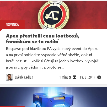
NOVINKA
Apex přestřelil cenu lootboxů,
fanoškům se to nelíbí
Respawn pod hlavičkou EA vydal nový event do Apexu
a na první pohled to vypadalo vážně skvěle, dokud
hráči nezjistili, kolik si účtují za jeden lootbox. Vývojáři
jsou si chyby vědomi, a proto se…
Jakub Kadlus
1 minuta
18. 8. 2019