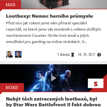
KAUZA
Lootboxy: Nemoc herního průmyslu
Před více jak rokem jsme vám přinesli speciální
reportáž, ve které jsme vás seznámili s celkem složitým
mechanismem Counter-Strike loot-boxů a jejich
zneužívání pro gamling na online stránkách. V…
1 minuta
18. 10. 2017
5
RECENZE
Nebýt těch zatracených lootboxů, byl
by Star Wars Battlefront II fakt dobrou