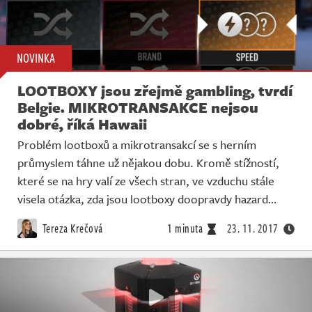
NOVINKA
LOOTBOXY jsou zřejmě gambling, tvrdí
Belgie. MIKROTRANSAKCE nejsou
dobré, říká Hawaii
Problém lootboxů a mikrotransakcí se s herním
průmyslem táhne už nějakou dobu. Kromě stížností,
které se na hry valí ze všech stran, ve vzduchu stále
visela otázka, zda jsou lootboxy doopravdy hazard…
Tereza Krečová
1 minuta
23. 11. 2017