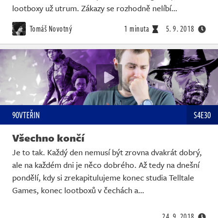
lootboxy už utrum. Zákazy se rozhodně nelíbí…
Tomáš Novotný
1 minuta
5. 9. 2018
90VTEŘIN
S4E30
Všechno končí
Je to tak. Každý den nemusí být zrovna dvakrát dobrý,
ale na každém dni je něco dobrého. Až tedy na dnešní
pondělí, kdy si zrekapitulujeme konec studia Telltale
Games, konec lootboxů v čechách a…
24. 9. 2018