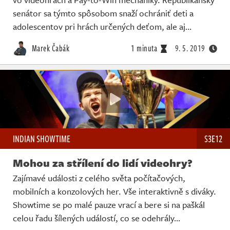
senátor sa týmto spôsobom snaží ochrániť deti a
adolescentov pri hrách určených deťom, ale aj…
Marek Čabák
1 minuta
9. 5. 2019
INDIAN SHOWTIME
S3E12
Mohou za střílení do lidí videohry?
Zajímavé události z celého světa počítačových,
mobilních a konzolových her. Vše interaktivně s diváky.
Showtime se po malé pauze vrací a bere si na paškál
celou řadu šílených událostí, co se odehrály…