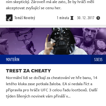
nim skeptický. Zároveň má ale zato, že by hráči měli
akceptovat zvyšující se cenu her.
Tomáš Novotný
1 minuta
30. 12. 2017
90VTEŘIN
S3E35
TREST ZA CHEATY
Normální lidi se dočkají za cheatování ve hře banu, 14
letého kluka zase potkala žaloba. EA si nedala říct a
připravila pro hráče UFC 3 celou řadu lootboxů. Další
týden šílených novinek vám přináší v…