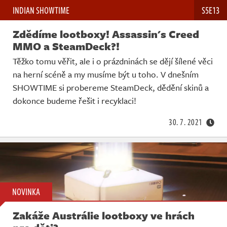
INDIAN SHOWTIME
S5E13
Zdědíme lootboxy! Assassin's Creed
MMO a SteamDeck?!
Těžko tomu věřit, ale i o prázdninách se dějí šílené věci
na herní scéně a my musíme být u toho. V dnešním
SHOWTIME si probereme SteamDeck, dědění skinů a
dokonce budeme řešit i recyklaci!
30. 7. 2021
NOVINKA
Zakáže Austrálie lootboxy ve hrách