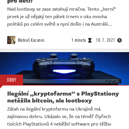
pro děti?
Nad lootboxy se zase zatahují mračna. Tento „herní“
prvek je už nějaký ten pátek trnem v oku mnoha
politiků po celém světě a nyní došlo i na Austrálii...
Matouš Kacanos
1 minuta
18. 7. 2021
DRBY
Ilegální „kryptofarma“ s PlayStationy
netěžila bitcoin, ale lootboxy
Zátah na ilegální kryptofarmu na Ukrajině má
zajímavou dohru. Ukázalo se, že na téměř čtyřech
tisících PlayStationů 4 neběžel software pro těžbu