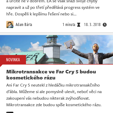
a určitě ne v dobrém. EA se však snaží svoje chyby
napravit a už po třetí předělává progress systém ve
hře. Dospěli k lepšímu řešení nebo si…
Adam Bárta
1 minuta
18. 3. 2018
NOVINKA
Mikrotransakce ve Far Cry 5 budou
kosmetického rázu
Ani Far Cry 5 neutekl z hledáčku mikrotransakčního
ďábla. Můžeme si ale pomyslně ulevit, neboť věci na
zakoupení vás nebudou nikterak zvýhodňovat.
Mikrotransakce zde budou spíše kosmetického rázu.