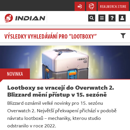
REALMERCH.STORE
Magazín
VÝSLEDKY VYHLEDÁVÁNÍ PRO "LOOTBOXY"
Recenze
Videa
NOVINKA
Soutěže
Lootboxy se vracejí do Overwatch 2.
Databáze
Blizzard mění přístup v 15. sezóně
Blizzard oznámil velké novinky pro 15. sezónu
Komunita
Overwatch 2. Největší překvapení přichází v podobě
návratu lootboxů – mechaniky, kterou studio
Redakce
odstranilo v roce 2022.