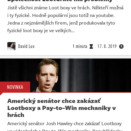
Jistě všichni známe Loot boxy ve hrách. Někteří možná
i ty fyzické. Hodně populární jsou totiž na youtube.
Jedna z nejznámějších firem, jenž produkovala tyto
fyzické loot boxy je ve velkých…
David Lux
1 minuta
17. 8. 2019
NOVINKA
Americký senátor chce zakázať
Lootboxy a Pay-to-Win mechaniky v
hrách
Americký senátor Josh Hawley chce zakázať Lootboxy
vo videohrách a Pay-to-Win mechaniky. Republikánsky