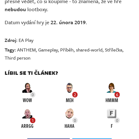
přesně vědět, co si koupíme - to znamená, že ve hře
nebudou
lootboxy.
Datum vydání hry je
22. února 2019
.
Zdroj:
EA Play
Tagy:
ANTHEM
,
Gameplay
,
Příběh
,
shared-world
,
Střílečka
,
Third person
LÍBIL SE TI ČLÁNEK?
0
2
6
WOW
MEH
HMMM
1
0
0
ARRGG
HAHA
F