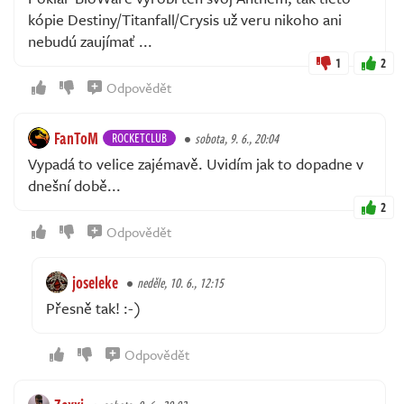
kópie Destiny/Titanfall/Crysis už veru nikoho ani
nebudú zaujímať ...
1
2
Odpovědět
FanToM
ROCKETCLUB
sobota, 9. 6., 20:04
Vypadá to velice zajémavě. Uvidím jak to dopadne v
dnešní době...
2
Odpovědět
joseleke
neděle, 10. 6., 12:15
Přesně tak! :-)
Odpovědět