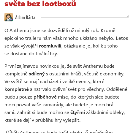
světa bez lootboxů
Živě
Adam Bárta
O Anthemu jsme se dozvěděli už minulý rok. Kromě
epického traileru nám však mnoho ukázáno nebylo. Letos
se však vývojáři
rozmluvili
, otázka ale je, kolik z toho
se dostane do finální hry.
První zajímavou novinkou je, že svět Anthemu bude
kompletně
sdílený
s ostatními hráči, včetně ekonomiky.
Ve světě se mají nacházet i veliké eventy, které
kompletně
a natrvalo ovlivní svět pro všechny. Oddělené
budou pouze
příběhové
mise, do kterých sice budete
moci pozvat vaše kamarády, ale budete je moci hrát i
sami. Zahrát si bude možno se
čtyřmi
základními obleky,
které se dají v průběhu hry vylepšit.
Příběh Anthemu se bude točit okolo již zmíněného