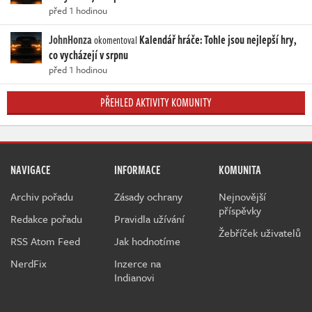
před 1 hodinou
JohnHonza
Kalendář hráče: Tohle jsou nejlepší hry,
okomentoval
co vycházejí v srpnu
před 1 hodinou
PŘEHLED AKTIVITY KOMUNITY
NAVIGACE
INFORMACE
KOMUNITA
Archiv pořadu
Zásady ochrany
Nejnovější
příspěvky
Redakce pořadu
Pravidla užívání
Žebříček uživatelů
RSS Atom Feed
Jak hodnotíme
NerdFix
Inzerce na
Indianovi