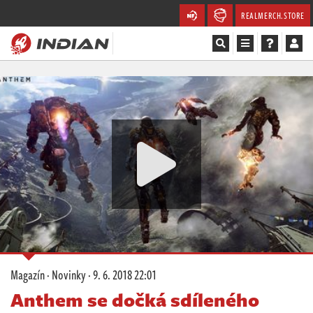
REALMERCH.STORE
Magazín
Recenze
Videa
Soutěže
Databáze
Komunita
Magazín
·
Novinky
·
9. 6. 2018 22:01
Redakce
Anthem se dočká sdíleného