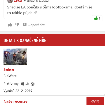
Zexxi
sobota, 9. 6., 20:02
Snad se EA poučilo s těma lootboxama, doufám že
to takhle půjde dál.
3
Odpovědět
DETAIL K OZNAČENÉ HŘE
Anthem
BioWare
Platformy:
Vydání: 22. 2. 2019
0
Naše recenze
/ 10