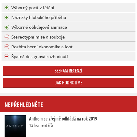
Výborný pocit z létání
Náznaky hlubokého příběhu
Výborné obličejové animace
Stereotypní mise a souboje
Rozbitá herní ekonomika a loot
Špatná designová rozhodnutí
SEZNAM RECENZÍ
JAK HODNOTÍME
NEPŘEHLÉDNĚTE
Anthem se zřejmě odkládá na rok 2019
12 komentářů