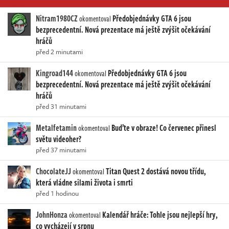
Nitram1980CZ
Předobjednávky GTA 6 jsou
okomentoval
bezprecedentní. Nová prezentace má ještě zvýšit očekávání
hráčů
před 2 minutami
Kingroad144
Předobjednávky GTA 6 jsou
okomentoval
bezprecedentní. Nová prezentace má ještě zvýšit očekávání
hráčů
před 31 minutami
Metalfetamin
Buďte v obraze! Co červenec přinesl
okomentoval
světu videoher?
před 37 minutami
ChocolateJJ
Titan Quest 2 dostává novou třídu,
okomentoval
která vládne silami života i smrti
před 1 hodinou
JohnHonza
Kalendář hráče: Tohle jsou nejlepší hry,
okomentoval
co vycházejí v srpnu