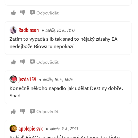
Odpovědět
Radkinson
neděle, 10. 6., 18:17
Zatím to vypadá slib tak snad to nějaký zásahy EA
nedejbože Biowaru nepokazí
Odpovědět
jezda159
neděle, 10. 6., 16:26
Konečně někoho napadlo jak udělat Destiny dobře.
Snad.
Odpovědět
applepie-svk
sobota, 9. 6., 23:23
Pokiaľ BioWare vyrobí ten svoj Anthem, tak tieto