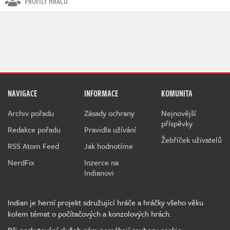
PROFILY HRÁČŮ
NAVIGACE
INFORMACE
KOMUNITA
Archiv pořadu
Zásady ochrany
Nejnovější
příspěvky
Redakce pořadu
Pravidla užívání
Žebříček uživatelů
RSS Atom Feed
Jak hodnotíme
NerdFix
Inzerce na
Indianovi
Indian je herní projekt sdružující hráče a hráčky všeho věku
kolem témat o počítačových a konzolových hrách.