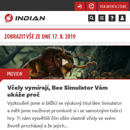
REALMERCH.STORE
Magazín
ZOBRAZIT VŠE ZE DNE 17. 8. 2019
Recenze
Videa
PREVIEW
Soutěže
Včely vymírají, Bee Simulator Vám
Databáze
ukáže proč
Vyzkoušeli jsme si blížící se výukový titul Bee Simulator
Komunita
a měli jsme možnost promluvit si i se samotnými tvůrci
hry. Ti nám vysvětlili čím vším vlastně včely ve svém
Redakce
životě procházejí a že jejich…