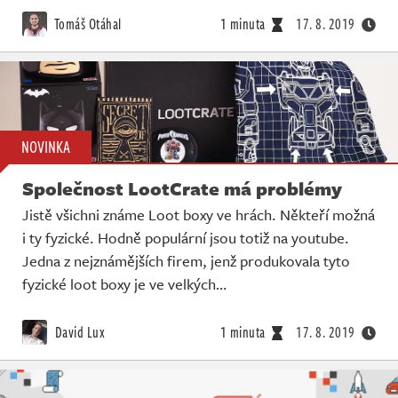
Živě
Tomáš Otáhal
1 minuta
17. 8. 2019
NOVINKA
Společnost LootCrate má problémy
Jistě všichni známe Loot boxy ve hrách. Někteří možná
i ty fyzické. Hodně populární jsou totiž na youtube.
Jedna z nejznámějších firem, jenž produkovala tyto
fyzické loot boxy je ve velkých…
David Lux
1 minuta
17. 8. 2019